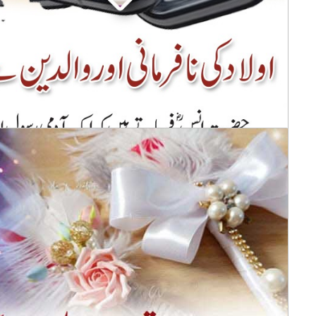
عاشوراء یعنی دس محرم الحرام کو اپنے گھر والوں پر کھانے