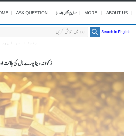
|
|
|
سوال پوچھیں (اردو)
|
|
OME
ASK QUESTION
MORE
ABOUT US
Search in English
زکوة نہ دینا پورے 
زکوة نہ دینا پورے مال کی ہلاکت ا