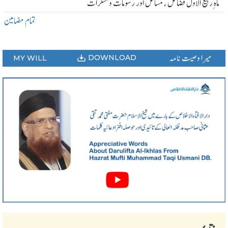
ماہ ِربیع الاول فضائل ، مسائل اور رسومات و منکرات
تمام مضامین
میرا وصیت نامہ
DOWNLOAD
MY WILL