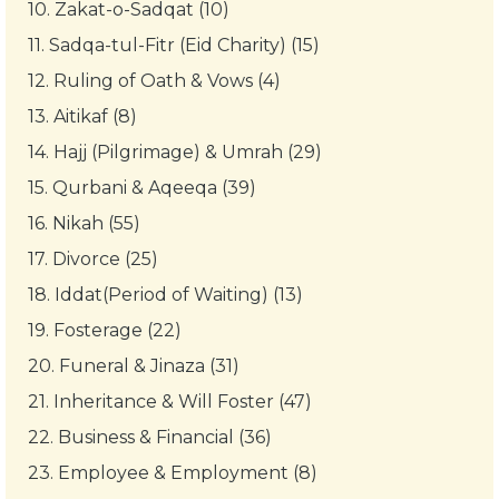
10.
Zakat-o-Sadqat (10)
11.
Sadqa-tul-Fitr (Eid Charity) (15)
12.
Ruling of Oath & Vows (4)
13.
Aitikaf (8)
14.
Hajj (Pilgrimage) & Umrah (29)
15.
Qurbani & Aqeeqa (39)
16.
Nikah (55)
17.
Divorce (25)
18.
Iddat(Period of Waiting) (13)
19.
Fosterage (22)
20.
Funeral & Jinaza (31)
21.
Inheritance & Will Foster (47)
22.
Business & Financial (36)
23.
Employee & Employment (8)