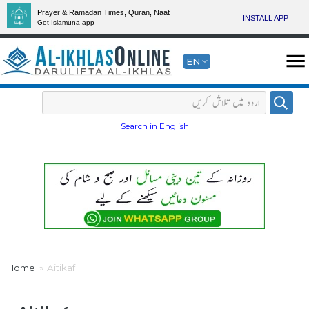
Prayer & Ramadan Times, Quran, Naat
INSTALL APP
Get Islamuna app
EN
Search in English
Home
Aitikaf