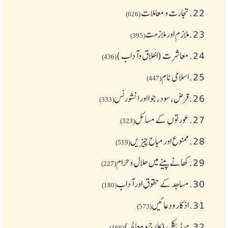
22.
تجارت و معاملات
(626)
23.
ملازم اور ملازمت
(395)
24.
معاشرت (اخلاق وآداب )
(436)
25.
اسلامی نام
(447)
26.
قرض،سود، جوا اور انشورنس
(333)
27.
عورتوں کے مسائل
(323)
28.
ممنوع اور مباح چیز یں
(519)
29.
کھانے پینے میں حلال و حرام
(227)
30.
مساجد کے حقوق اور آداب
(180)
31.
اذکار ودعائیں
(573)
32.
میڈیکل (علاج و معالجہ)
(166)