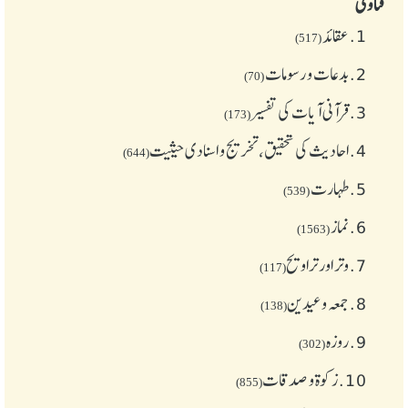
فتاوی
1.
عقائد
(517)
2.
بدعات و رسومات
(70)
3.
قرآنی آیات کی تفسیر
(173)
4.
احادیث کی تحقیق، تخریج و اسنادی حیثیت
(644)
5.
طهارت
(539)
6.
نماز
(1563)
7.
وتر اور تراویح
(117)
8.
جمعہ وعیدین
(138)
9.
روزہ
(302)
10.
زکوة و صدقات
(855)