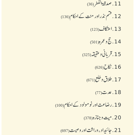
11.
صدقۃ الفطر
(36)
12.
قسم نذر اور منت کے احکام
(136)
13.
اعتکاف
(123)
14.
حج و عمرہ
(501)
15.
قربانی و عقیقہ
(325)
16.
نکاح
(626)
17.
طلاق و خلع
(671)
18.
عدت
(77)
19.
رضاعت اور نومولود کے احکام
(100)
20.
میت و جنازہ
(378)
21.
جائیداد، وراثت اور وصیت
(697)