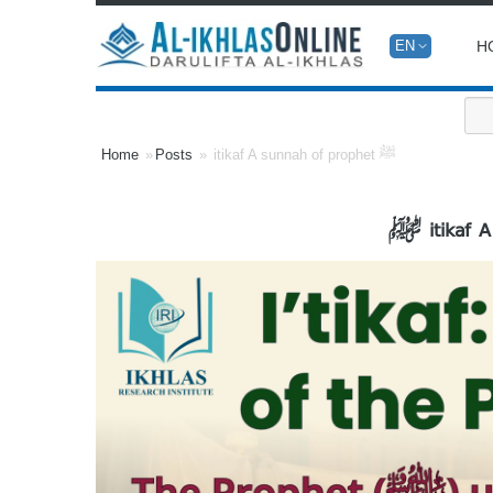
H
EN
itikaf A sunnah of prophet ﷺ
Posts
Home
itikaf ﷺ