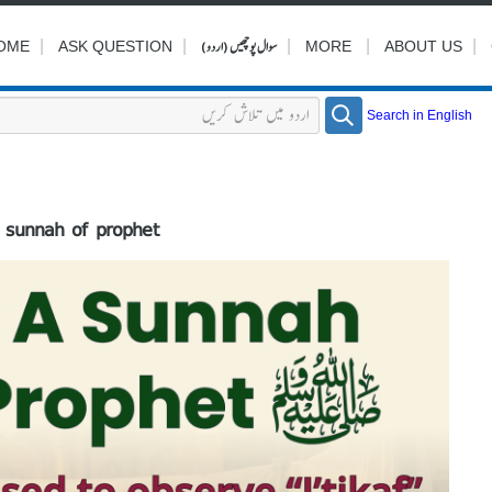
|
|
|
سوال پوچھیں (اردو)
|
|
OME
ASK QUESTION
MORE
ABOUT US
Search in English
 A sunnah of prophet