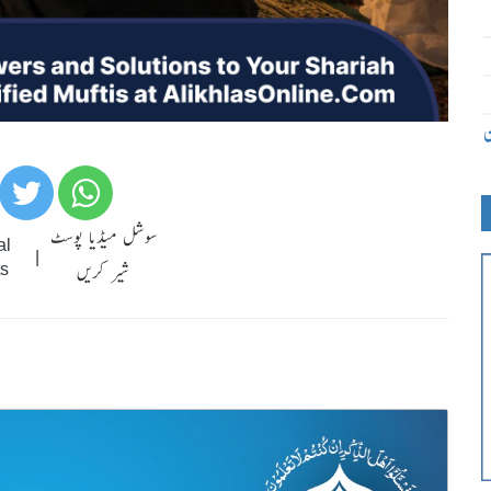
ن
سوشل میڈیا پوسٹ
al
|
شیر کریں
s