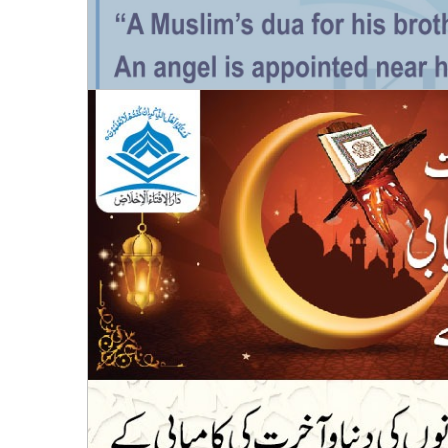
ثواب
Pray for Others; Your