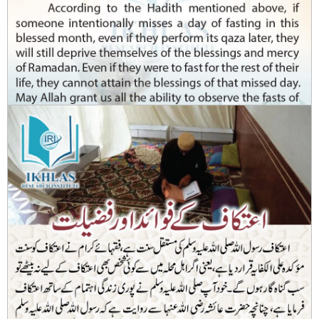
Missing Even One Day’s Fast During the Holy Month of
Ramadan (without any excuse) is an Irreplaceable Loss