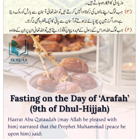
شریعت کی روشنی میں مہنگائی، مختلف بیماریوں اور حکمرانوں کے آپس میں
پھوٹ اور اختلافات کے اسباب اور وجوہات