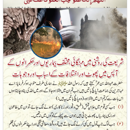
Dua and A’maal for Laylat ul-Qadr