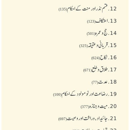
12.
قسم نذر اور منت کے احکام
(135)
13.
اعتکاف
(123)
14.
حج و عمرہ
(501)
15.
قربانی و عقیقہ
(325)
16.
نکاح
(624)
17.
طلاق و خلع
(671)
18.
عدت
(77)
19.
رضاعت اور نومولود کے احکام
(100)
20.
میت و جنازہ
(377)
21.
جائیداد، وراثت اور وصیت
(697)