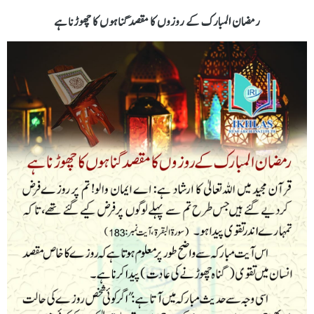
رمضان المبارک کے روزوں کا مقصد گناہوں کا چھوڑنا ہے