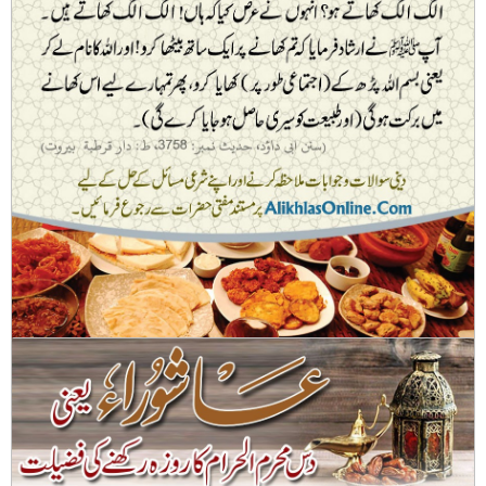
اعتکاف کے فوائد اور فضیلت
گھر کے تمام لوگوں کے ایک ساتھ مل بیٹھ کر کھانے سے برکت ہوتی