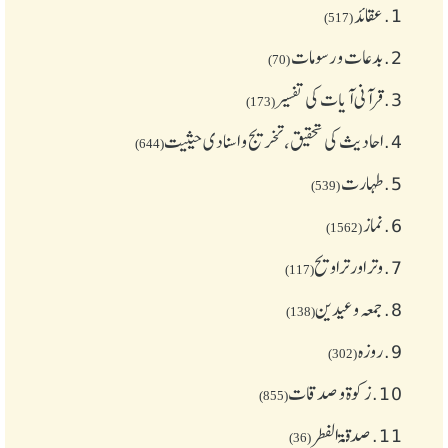
1.
عقائد
(517)
2.
بدعات و رسومات
(70)
3.
قرآنی آیات کی تفسیر
(173)
4.
احادیث کی تحقیق، تخریج و اسنادی حیثیت
(644)
5.
طهارت
(539)
6.
نماز
(1562)
7.
وتر اور تراویح
(117)
8.
جمعہ وعیدین
(138)
9.
روزہ
(302)
10.
زکوة و صدقات
(855)
11.
صدقۃ الفطر
(36)