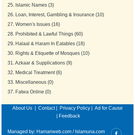
25.
Islamic Names (3)
26.
Loan, Interest, Gambling & Insurance (10)
27.
Women's Issues (16)
28.
Prohibited & Lawful Things (60)
29.
Halaal & Haram In Eatables (18)
30.
Rights & Etiquette of Mosques (10)
31.
Azkaar & Supplications (9)
32.
Medical Treatment (6)
33.
Miscellaneous (0)
37.
Fatwa Online (0)
About Us
|
Contact
|
Privacy Policy
|
Ad for Cause
|
Feedback
Managed by:
Hamariweb.com
/
Islamuna.com