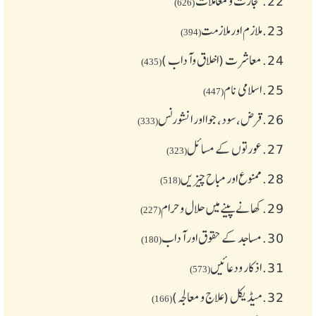
22.
تجارت و معاملات
(626)
23.
ملازم اور ملازمت
(394)
24.
معاشرت (اخلاق وآداب )
(435)
25.
اسلامی نام
(447)
26.
قرض،سود، جوا اور انشورنس
(333)
27.
عورتوں کے مسائل
(323)
28.
ممنوع اور مباح چیز یں
(518)
29.
کھانے پینے میں حلال و حرام
(227)
30.
مساجد کے حقوق اور آداب
(180)
31.
اذکار ودعائیں
(573)
32.
میڈیکل (علاج و معالجہ)
(166)