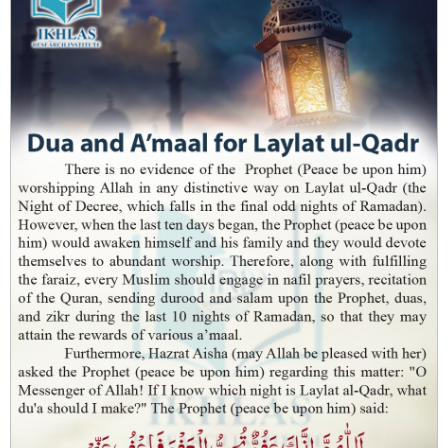
عاشوراء یعنی دس محرم الحرام کا روزہ رکھنے کی فضیلت