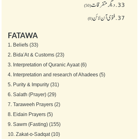
33.
دیگر متفرقات
(50)
37.
فتوی آن لائن
(0)
FATAWA
1.
Beliefs (33)
2.
Bida'At & Customs (23)
3.
Interpretation of Quranic Ayaat (6)
4.
Interpretation and research of Ahadees (5)
5.
Purity & Impurity (31)
6.
Salath (Prayer) (29)
7.
Taraweeh Prayers (2)
8.
Eidain Prayers (5)
9.
Sawm (Fasting) (155)
10.
Zakat-o-Sadqat (10)