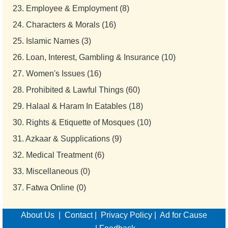
23.
Employee & Employment (8)
24.
Characters & Morals (16)
25.
Islamic Names (3)
26.
Loan, Interest, Gambling & Insurance (10)
27.
Women's Issues (16)
28.
Prohibited & Lawful Things (60)
29.
Halaal & Haram In Eatables (18)
30.
Rights & Etiquette of Mosques (10)
31.
Azkaar & Supplications (9)
32.
Medical Treatment (6)
33.
Miscellaneous (0)
37.
Fatwa Online (0)
About Us
|
Contact
|
Privacy Policy
|
Ad for Cause