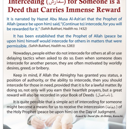
رمضان المبارک میں عمرہ کرنا ثواب میں حضور نبی کریم صلی اللہ علیہ وسلم
کے ساتھ حج کرنے کے برابر ہے