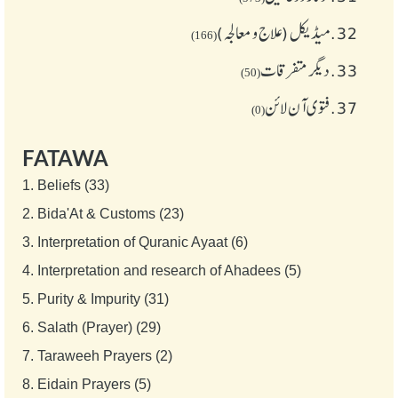
32.
میڈیکل (علاج و معالجہ)
(166)
33.
دیگر متفرقات
(50)
37.
فتوی آن لائن
(0)
FATAWA
1.
Beliefs (33)
2.
Bida'At & Customs (23)
3.
Interpretation of Quranic Ayaat (6)
4.
Interpretation and research of Ahadees (5)
5.
Purity & Impurity (31)
6.
Salath (Prayer) (29)
7.
Taraweeh Prayers (2)
8.
Eidain Prayers (5)