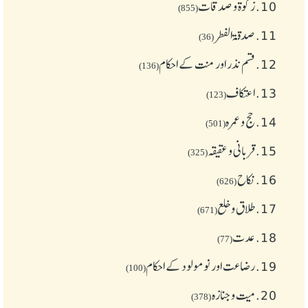
10.
زکوة و صدقات
(855)
11.
صدقۃ الفطر
(36)
12.
قسم نذر اور منت کے احکام
(136)
13.
اعتکاف
(123)
14.
حج و عمرہ
(501)
15.
قربانی و عقیقہ
(325)
16.
نکاح
(626)
17.
طلاق و خلع
(671)
18.
عدت
(77)
19.
رضاعت اور نومولود کے احکام
(100)
20.
میت و جنازہ
(378)