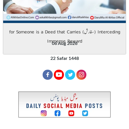
Interceding (سفارش) for Someone is a Deed that Carries
Immense Reward
06 Aug 2026
22 Safar 1448