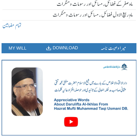
ماہ صفر کے فضائل، مسائل اور رسومات و منکرات
ماہ ِربیع الاول فضائل ، مسائل اور رسومات و منکرات
تمام مضامین
میرا وصیت نامہ
DOWNLOAD
MY WILL