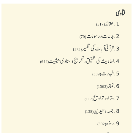
فتاوی
1.
عقائد
(517)
2.
بدعات و رسومات
(70)
3.
قرآنی آیات کی تفسیر
(173)
4.
احادیث کی تحقیق، تخریج و اسنادی حیثیت
(644)
5.
طهارت
(539)
6.
نماز
(1563)
7.
وتر اور تراویح
(117)
8.
جمعہ وعیدین
(138)
9.
روزہ
(302)