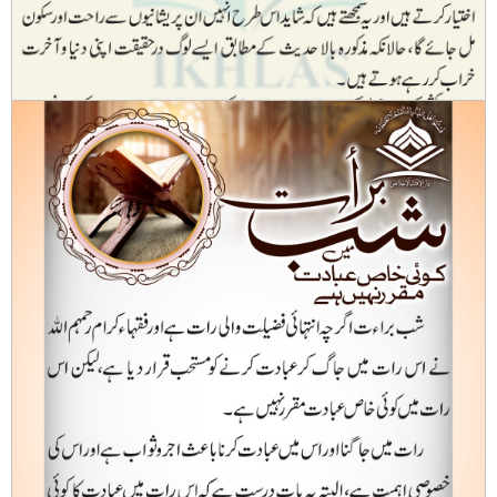
غربت اور پریشانیوں سے دل برداشتہ ہو کر خودکشی کا راستہ اختیار کرنا