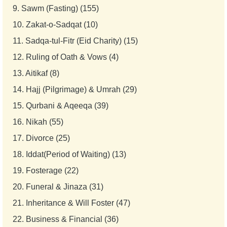
9.
Sawm (Fasting) (155)
10.
Zakat-o-Sadqat (10)
11.
Sadqa-tul-Fitr (Eid Charity) (15)
12.
Ruling of Oath & Vows (4)
13.
Aitikaf (8)
14.
Hajj (Pilgrimage) & Umrah (29)
15.
Qurbani & Aqeeqa (39)
16.
Nikah (55)
17.
Divorce (25)
18.
Iddat(Period of Waiting) (13)
19.
Fosterage (22)
20.
Funeral & Jinaza (31)
21.
Inheritance & Will Foster (47)
22.
Business & Financial (36)