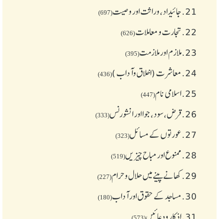
21.
جائیداد، وراثت اور وصیت
(697)
22.
تجارت و معاملات
(626)
23.
ملازم اور ملازمت
(395)
24.
معاشرت (اخلاق وآداب )
(436)
25.
اسلامی نام
(447)
26.
قرض،سود، جوا اور انشورنس
(333)
27.
عورتوں کے مسائل
(323)
28.
ممنوع اور مباح چیز یں
(519)
29.
کھانے پینے میں حلال و حرام
(227)
30.
مساجد کے حقوق اور آداب
(180)
31.
اذکار ودعائیں
(573)