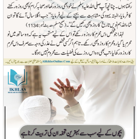
عاشوراء یعنی دس محرم الحرام کا روزہ رکھنے کی فضیلت