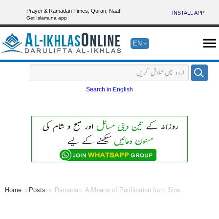
Prayer & Ramadan Times, Quran, Naat
INSTALL APP
Get Islamuna app
EN
Search in English
Home
Posts
Ramadan: A Means of Purification from Sins