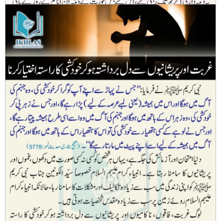
عورتوں کے ذمّہ ماہواری کے ایّام کے روزوں کی قضاء شرعاً لازم ہے