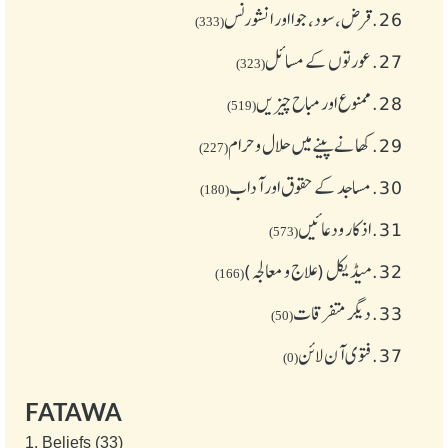
26.
قرض،سود، جوا اور انشورنس
(333)
27.
عورتوں کے مسائل
(323)
28.
ممنوع اور مباح چیز یں
(519)
29.
کھانے پینے میں حلال و حرام
(227)
30.
مساجد کے حقوق اور آداب
(180)
31.
اذکار ودعائیں
(573)
32.
میڈیکل (علاج و معالجہ)
(166)
33.
دیگر متفرقات
(50)
37.
فتوی آن لائن
(0)
FATAWA
1.
Beliefs (33)