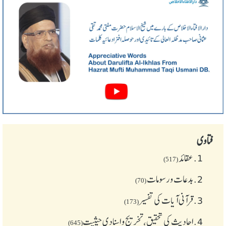
فتاوی
1.
عقائد
(517)
2.
بدعات و رسومات
(70)
3.
قرآنی آیات کی تفسیر
(173)
4.
احادیث کی تحقیق، تخریج و اسنادی حیثیت
(645)