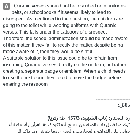
: Quranic verses should not be inscribed onto uniforms,
belts, or schoolbooks if it seems likely to lead to
disrespect. As mentioned in the question, the children are
going to the toilet while wearing uniforms with Quranic
verses. This falls under the category of disrespect.
Therefore, the school administration should be made aware
of this matter. If they fail to rectify the matter, despite being
made aware of it, then they would be sinful.
A suitable solution to this issue could be to refrain from
inscribing Quranic verses directly on the uniform, but rather
creating a separate badge or emblem. When a child needs
to use the restroom, they could remove the badge before
entering the restroom.
۔۔۔۔۔۔۔۔۔۔۔۔۔۔۔۔۔۔۔۔۔۔۔
دلائل:
رد المحتار: (باب الشهید، 157/3، ط: زکریا)
"وقدمنا قبیل باب المیاہ عن الفتح: أنه تکرہ کتابة القرآن وأسماء اللّٰه
تعالیٰ علی الدراهم والمحاریب والجدران وما یفرش وما ذاک إلا