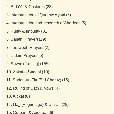
2.
Bida'At & Customs (23)
3.
Interpretation of Quranic Ayaat (6)
4.
Interpretation and research of Ahadees (5)
5.
Purity & Impurity (31)
6.
Salath (Prayer) (29)
7.
Taraweeh Prayers (2)
8.
Eidain Prayers (5)
9.
Sawm (Fasting) (155)
10.
Zakat-o-Sadqat (10)
11.
Sadqa-tul-Fitr (Eid Charity) (15)
12.
Ruling of Oath & Vows (4)
13.
Aitikaf (8)
14.
Hajj (Pilgrimage) & Umrah (29)
15.
Qurbani & Aqeeqa (39)