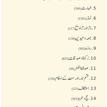
5.
طهارت
(540)
6.
نماز
(1563)
7.
وتر اور تراویح
(117)
8.
جمعہ وعیدین
(138)
9.
روزہ
(302)
10.
زکوة و صدقات
(855)
11.
صدقۃ الفطر
(36)
12.
قسم نذر اور منت کے احکام
(136)
13.
اعتکاف
(123)
14.
حج و عمرہ
(501)