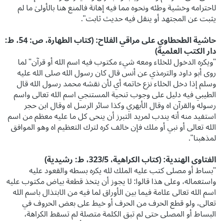
لاحترامه وخشية وطئه ونحوہ مما فیه إهانة فالمنع هنا بالأولیٰ ما لم
یثبت عن المجتهد أو ینقل فیه حدیث ثابت".
حاشیة الطحطاوي علی مراقي الفلاح: (كتاب الطهارة، ص: 54، ط:
دار الكتب العلمية)
"ويكره الدخول للخلاء ومعه شيء مكتوب فيه اسم الله أو قرآن" لما
روى أبو داود والترمذي عن أنس قال كان رسول الله صلى الله عليه
وسلم إذا دخل الخلاء نزع خاتمه أي لأن نقشه محمد رسول الله قال
الطيبي فيه دليل على وجوب تنحية المستنجي اسم الله تعالى واسم
رسوله والقرآن اه وقال الأبهري وكذا سائر الرسل اه وقال ابن حجر
استفيد منه أنه يندب لمريد التبرز أن ينحى كل ما عليه معظم من اسم
الله تعالى أو نبي أو ملك فإن خالف كره لترك التعظيم اه وهو الموافق
لمذهبنا".
الفتاوى الهندية: (كتاب الكراهية، 323/5، ط: رشيدية)
"بساط أو مصلى كتب عليه الملك لله يكره بسطه والقعود عليه
واستعماله، وعلى هذا قالوا: لا يجوز أن يتخذ قطعة بياض مكتوب عليه
اسم الله تعالى علامة فيما بين الأوراق لما فيه من الابتذال باسم الله
تعالى، ولو قطع الحرف من الحرف أو خيط على بعض الحروف في
البساط أو المصلى حتى لم تبق الكلمة متصلة لم تسقط الكراهة،