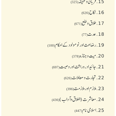
15.
قربانی و عقیقہ
(325)
16.
نکاح
(626)
17.
طلاق و خلع
(671)
18.
عدت
(77)
19.
رضاعت اور نومولود کے احکام
(100)
20.
میت و جنازہ
(378)
21.
جائیداد، وراثت اور وصیت
(697)
22.
تجارت و معاملات
(626)
23.
ملازم اور ملازمت
(396)
24.
معاشرت (اخلاق وآداب )
(436)
25.
اسلامی نام
(447)