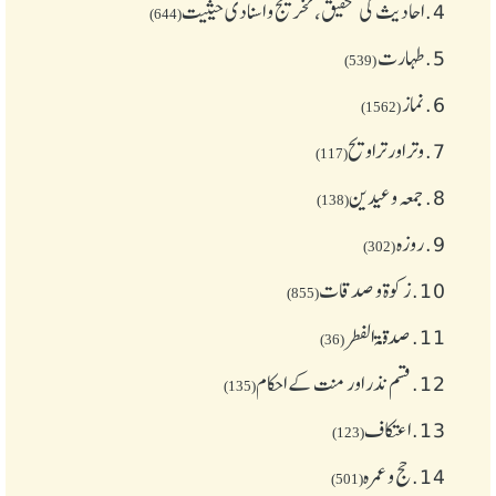
4.
احادیث کی تحقیق، تخریج و اسنادی حیثیت
(644)
5.
طهارت
(539)
6.
نماز
(1562)
7.
وتر اور تراویح
(117)
8.
جمعہ وعیدین
(138)
9.
روزہ
(302)
10.
زکوة و صدقات
(855)
11.
صدقۃ الفطر
(36)
12.
قسم نذر اور منت کے احکام
(135)
13.
اعتکاف
(123)
14.
حج و عمرہ
(501)