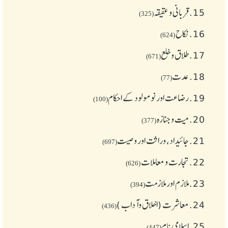
15.
قربانی و عقیقہ
(325)
16.
نکاح
(624)
17.
طلاق و خلع
(671)
18.
عدت
(77)
19.
رضاعت اور نومولود کے احکام
(100)
20.
میت و جنازہ
(377)
21.
جائیداد، وراثت اور وصیت
(697)
22.
تجارت و معاملات
(626)
23.
ملازم اور ملازمت
(394)
24.
معاشرت (اخلاق وآداب )
(436)
25.
اسلامی نام
(447)