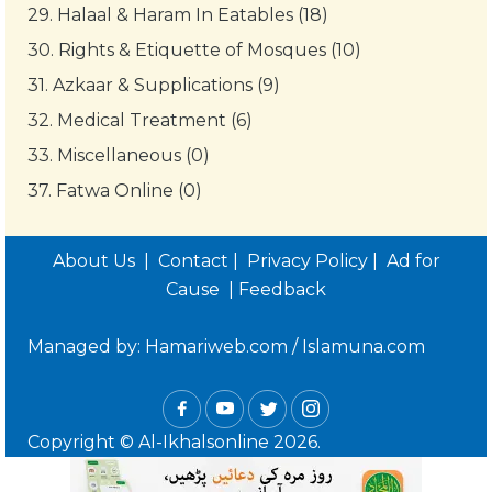
29.
Halaal & Haram In Eatables (18)
30.
Rights & Etiquette of Mosques (10)
31.
Azkaar & Supplications (9)
32.
Medical Treatment (6)
33.
Miscellaneous (0)
37.
Fatwa Online (0)
About Us
|
Contact
|
Privacy Policy
|
Ad for
Cause
|
Feedback
Managed by:
Hamariweb.com
/
Islamuna.com
Copyright © Al-Ikhalsonline 2026.