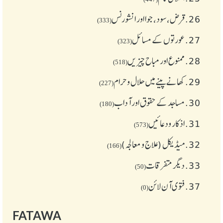
26.
قرض،سود، جوا اور انشورنس
(333)
27.
عورتوں کے مسائل
(323)
28.
ممنوع اور مباح چیز یں
(518)
29.
کھانے پینے میں حلال و حرام
(227)
30.
مساجد کے حقوق اور آداب
(180)
31.
اذکار ودعائیں
(573)
32.
میڈیکل (علاج و معالجہ)
(166)
33.
دیگر متفرقات
(50)
37.
فتوی آن لائن
(0)
FATAWA