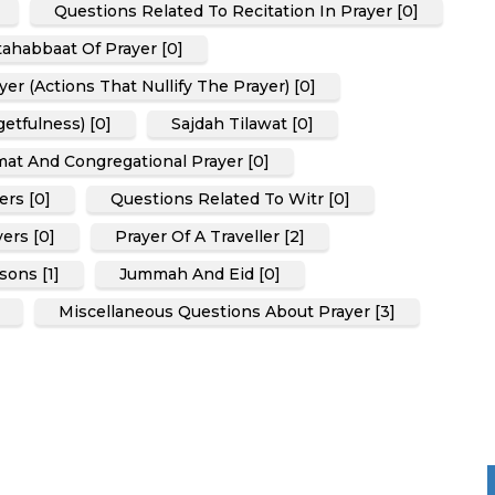
Questions Related To Recitation In Prayer [0]
ahabbaat Of Prayer [0]
r (Actions That Nullify The Prayer) [0]
etfulness) [0]
Sajdah Tilawat [0]
at And Congregational Prayer [0]
rs [0]
Questions Related To Witr [0]
ers [0]
Prayer Of A Traveller [2]
sons [1]
Jummah And Eid [0]
Miscellaneous Questions About Prayer [3]