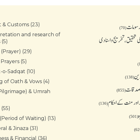
t & Customs (23)
رسومات
(70)
retation and research of
 تحقیق، تخریج و اسنادی
(5)
 (Prayer) (29)
 Prayers (5)
-o-Sadqat (10)
دین
(138)
g of Oath & Vows (4)
 صدقات
(855)
(Pilgrimage) & Umrah
 اور منت کے احکام
(136)
 (55)
ہ
(501)
(Period of Waiting) (13)
al & Jinaza (31)
ess & Financial (36)