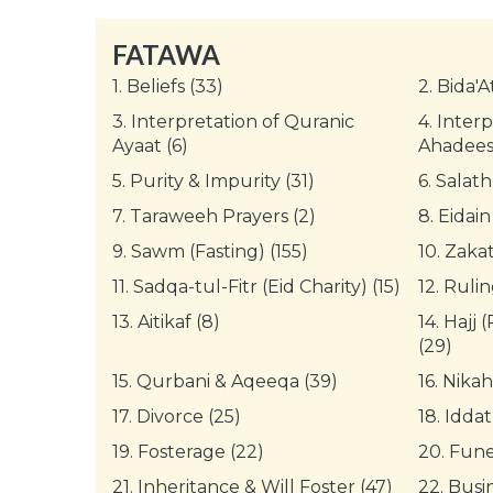
FATAWA
1.
Beliefs (33)
2.
Bida'A
3.
Interpretation of Quranic
4.
Interp
Ayaat (6)
Ahadees 
5.
Purity & Impurity (31)
6.
Salath
7.
Taraweeh Prayers (2)
8.
Eidain
9.
Sawm (Fasting) (155)
10.
Zakat
11.
Sadqa-tul-Fitr (Eid Charity) (15)
12.
Rulin
13.
Aitikaf (8)
14.
Hajj 
(29)
15.
Qurbani & Aqeeqa (39)
16.
Nikah
17.
Divorce (25)
18.
Iddat
19.
Fosterage (22)
20.
Funer
21.
Inheritance & Will Foster (47)
22.
Busin