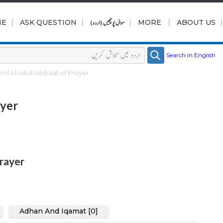
|
|
|
|
ABOUT US
MORE
سوال پوچھیں (اردو)
ASK QUESTION
ME
Search in English
nd Mustahabbaat of Prayer
ayer
rayer
Adhan And Iqamat [0]