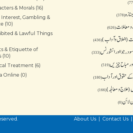
cters & Morals (16)
نازہ
(378)
 Interest, Gambling &
e (10)
و معاملات
(626)
ibited & Lawful Things
 (اخلاق وآداب )
(436)
s & Etiquette of
د، جوا اور انشورنس
(333)
 (10)
ور مباح چیز یں
cal Treatment (6)
(519)
کے حقوق اور آداب
 Online (0)
(180)
(علاج و معالجہ)
(166)
ن لائن
(0)
eserved.
About Us
|
Contact Us