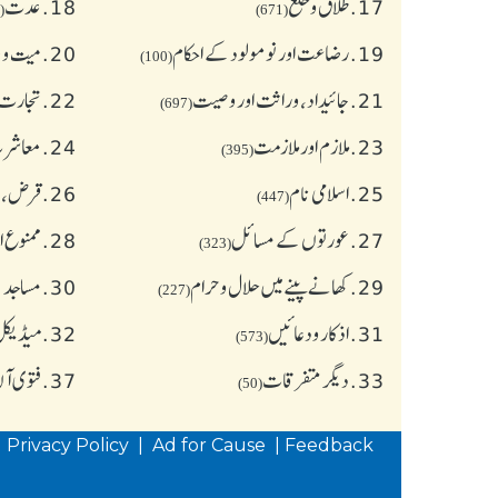
17.
طلاق و خلع
18.
عدت
(77)
(671)
19.
رضاعت اور نومولود کے احکام
20.
میت و ج
(100)
21.
جائیداد، وراثت اور وصیت
22.
تجارت 
(697)
23.
ملازم اور ملازمت
24.
معاشرت
(395)
25.
اسلامی نام
26.
قرض،سو
(447)
27.
عورتوں کے مسائل
28.
ممنوع ا
(323)
29.
کھانے پینے میں حلال و حرام
30.
مساجد 
(227)
31.
اذکار ودعائیں
32.
میڈیکل 
(573)
33.
دیگر متفرقات
37.
فتوی آ
(50)
|
Privacy Policy
|
Ad for Cause
|
Feedback