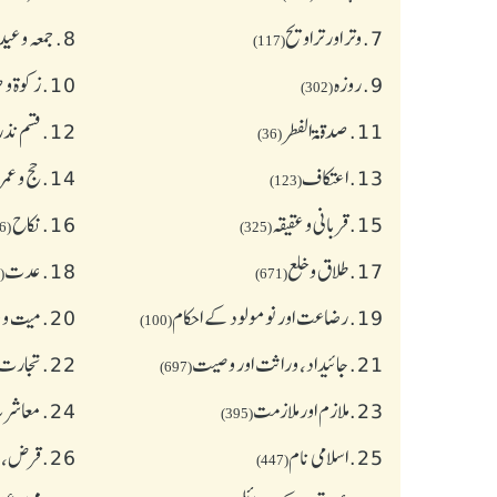
7.
وتر اور تراویح
8.
جمعہ وعی
(117)
9.
روزہ
10.
زکوة و
(302)
11.
صدقۃ الفطر
12.
قسم نذر
(36)
13.
اعتکاف
14.
حج و عمر
(123)
15.
قربانی و عقیقہ
16.
نکاح
(626)
(325)
17.
طلاق و خلع
18.
عدت
(77)
(671)
19.
رضاعت اور نومولود کے احکام
20.
میت و ج
(100)
21.
جائیداد، وراثت اور وصیت
22.
تجارت 
(697)
23.
ملازم اور ملازمت
24.
معاشرت
(395)
25.
اسلامی نام
26.
قرض،سو
(447)