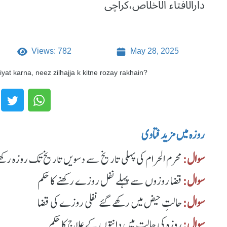
دارالافتاء الاخلاص،کراچی
Views: 782
May 28, 2025
iyat karna, neez zilhajja k kitne rozay rakhain?
روزہ میں مزید فتاوی
سوال:
محرم الحرام کی پہلی تاریخ سے دسویں تاریخ تک روزہ رکھ
سوال:
قضا روزوں سے پہلے نفل روزے رکھنے کا حکم
سوال:
حالتِ حیض میں رکھے گئے نفلی روزے کی قضا
سوال:
روزہ کی حالت میں دانتوں کے علاج کا حکم