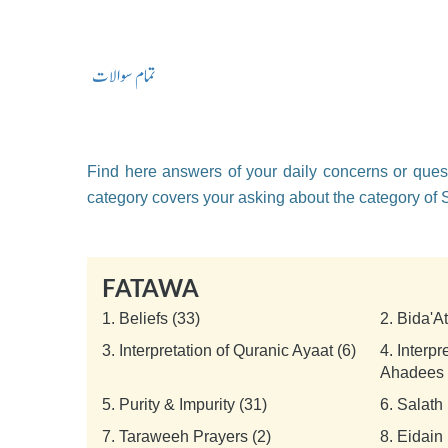
تمام سوالات
Find here answers of your daily concerns or quest
category covers your asking about the category of
FATAWA
1.
Beliefs (33)
2.
Bida'A
3.
Interpretation of Quranic Ayaat (6)
4.
Interpr
Ahadees 
5.
Purity & Impurity (31)
6.
Salath 
7.
Taraweeh Prayers (2)
8.
Eidain 