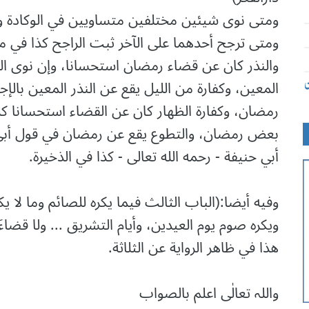
ومتى نوى شيئين مختلفين متساويين في الوكادة وال
ومتى ترجح أحدهما على الآخر ثبت الراجح كذا في
والنذر كان عن قضاء رمضان استحسانا، وإن نوى النذر 
المعين، وكفارة من الليل يقع عن النذر المعين بالإ
ن
رمضان، وكفارة الظهار كان عن القضاء استحسانا ك
بعض رمضان، والتطوع يقع عن رمضان في قول أبي ي
أبي حنيفة - رحمه الله تعالى - كذا في الذخيرة.
وفیه أيضا:(اﻟﺒﺎﺏ اﻟﺜﺎﻟﺚ ﻓﻴﻤﺎ ﻳﻜﺮﻩ ﻟﻠﺼﺎﺋﻢ ﻭﻣﺎ ﻻ ﻳﻜﺮﻩ،201/1،ط:دار ال
ويكره صوم يوم العيدين، وأيام التشريق ... ولا قضاءَ
هذا في ظاهر الرواية عن الثلاثة.
واللہ تعالٰی اعلم بالصواب