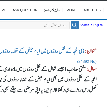
|
|
|
سوال پوچھیں (اردو)
|
|
OME
ASK QUESTION
MORE
ABOUT US
Search in English
عنوان:
ذی الحجہ کے نفل روزوں میں ایام حیض کے قضاء روزوں ک
(24892-No)
سوال:
مفتی صاحب! جیسے شوال کے نفلی روزوں میں ماہواری کے 
الحجہ کے نفلی روزوں میں بھی ایام حیض کے قضاء روزوں کی نیت 
مکمل دس روزے ہی رکھنا لازم ہیں یا اپنی مرضی سے جتنے بھی رکھ