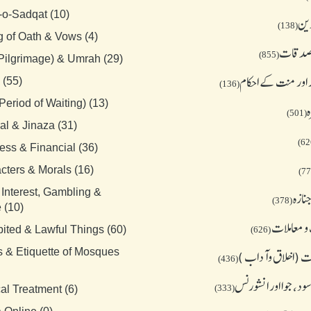
-o-Sadqat (10)
دین
(138)
g of Oath & Vows (4)
 صدقات
(855)
(Pilgrimage) & Umrah (29)
 اور منت کے احکام
 (55)
(136)
Period of Waiting) (13)
ہ
(501)
al & Jinaza (31)
ess & Financial (36)
cters & Morals (16)
 Interest, Gambling &
نازہ
(378)
 (10)
و معاملات
bited & Lawful Things (60)
(626)
s & Etiquette of Mosques
 (اخلاق وآداب )
(436)
د، جوا اور انشورنس
(333)
al Treatment (6)