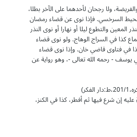
فريضة، ولا رجحان لأحدهما على الآخر بطلا،
 محيط السرخسي. فإذا نوى عن قضاء رمضان
المعين والتطوع ليلا أو نهارا أو نوى النذر
جماع كذا في السراج الوهاج. ولو نوى قضاء
ذا في فتاوى قاضي خان. وإذا نوى قضاء
وسف - رحمه الله تعالى -، وهو رواية عن
فکر)
 عليه إن شرع فيها ثم أفطر، كذا في الكنز،