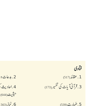
فتاوی
1.
عقائد
2.
بدعات و 
(517)
3.
قرآنی آیات کی تفسیر
4.
احادیث کی
(173)
حیثیت
(644)
5.
طهارت
6.
نماز
(1563)
(539)