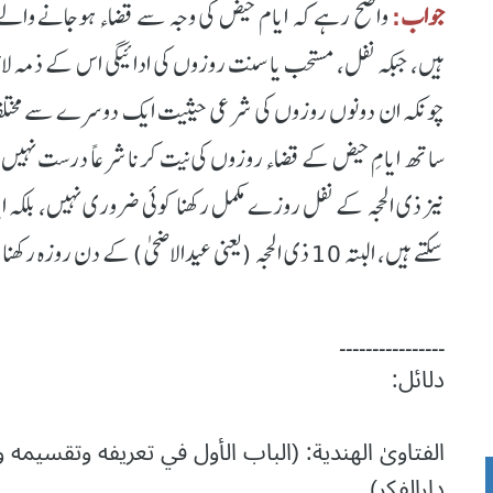
جواب:
واضح رہے کہ ایام حیض کی وجہ سے قضاء ہوجانے وال
ہیں، جبکہ نفل، مستحب یا سنت روزوں کی ادائیگی اس کے ذمہ ل
چونکہ ان دونوں روزوں کی شرعی حیثیت ایک دوسرے سے مختلف ہ
ساتھ ایامِ حیض کے قضاء روزوں کی نیت کرنا شرعاً درست نہیں
نیز ذی الحجہ کے نفل روزے مکمل رکھنا کوئی ضروری نہیں، بلکہ 
سکتے ہیں، البتہ 10 ذی الحجہ (یعنی عیدالاضحی) کے دن روزہ رکھنا شرعاً ناجائز ہے۔
۔۔۔۔۔۔۔۔۔۔۔۔۔۔۔۔
دلائل:
دارالفکر)