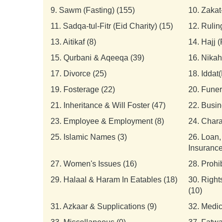
9.
Sawm (Fasting) (155)
10.
Zakat
11.
Sadqa-tul-Fitr (Eid Charity) (15)
12.
Rulin
13.
Aitikaf (8)
14.
Hajj 
15.
Qurbani & Aqeeqa (39)
16.
Nikah
17.
Divorce (25)
18.
Iddat(
19.
Fosterage (22)
20.
Funer
21.
Inheritance & Will Foster (47)
22.
Busin
23.
Employee & Employment (8)
24.
Chara
25.
Islamic Names (3)
26.
Loan,
Insurance
27.
Women's Issues (16)
28.
Prohi
29.
Halaal & Haram In Eatables (18)
30.
Right
(10)
31.
Azkaar & Supplications (9)
32.
Medic