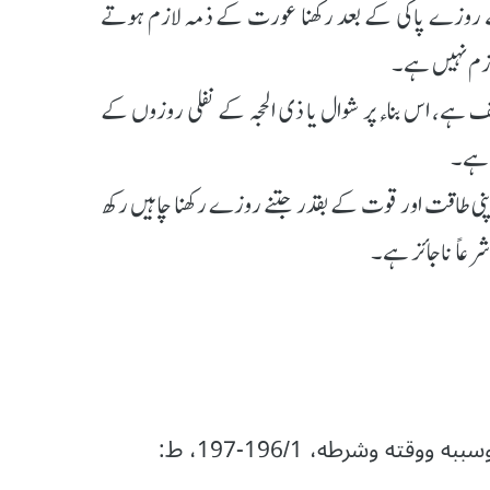
ے روزے پاکی کے بعد رکھنا عورت کے ذمہ لازم ہوتے
ازم نہیں ہے۔
ے، اس بناء پر شوال یا ذی الحجہ کے نفلی روزوں کے
 ہے۔
اپنی طاقت اور قوت کے بقدر جتنے روزے رکھنا چاہیں رکھ
الفتاویٰ الھندیة: (الباب الأول في تعريفه وتقسيمه وسببه ووقته وشرطه، 196/1-197، ط: