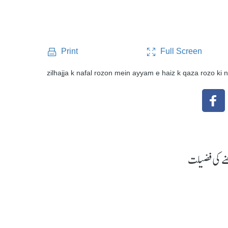
Full Screen
Print
zilhajja k nafal rozon mein ayyam e haiz k qaza rozo ki n
نے کی فضیلت