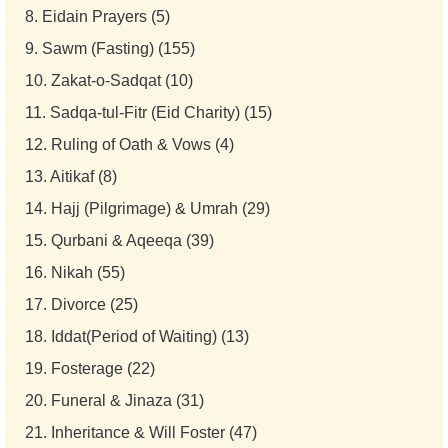
8.
Eidain Prayers (5)
9.
Sawm (Fasting) (155)
10.
Zakat-o-Sadqat (10)
11.
Sadqa-tul-Fitr (Eid Charity) (15)
12.
Ruling of Oath & Vows (4)
13.
Aitikaf (8)
14.
Hajj (Pilgrimage) & Umrah (29)
15.
Qurbani & Aqeeqa (39)
16.
Nikah (55)
17.
Divorce (25)
18.
Iddat(Period of Waiting) (13)
19.
Fosterage (22)
20.
Funeral & Jinaza (31)
21.
Inheritance & Will Foster (47)