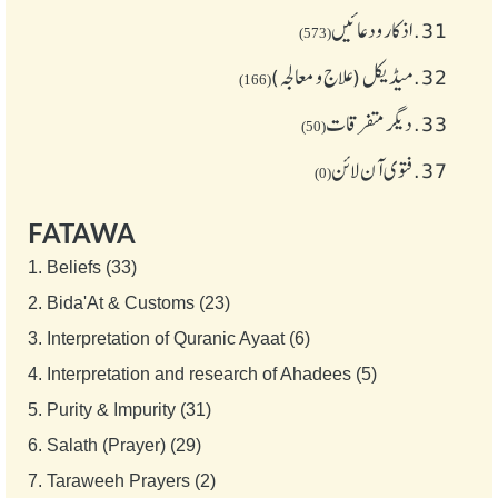
31.
اذکار ودعائیں
(573)
32.
میڈیکل (علاج و معالجہ)
(166)
33.
دیگر متفرقات
(50)
37.
فتوی آن لائن
(0)
FATAWA
1.
Beliefs (33)
2.
Bida'At & Customs (23)
3.
Interpretation of Quranic Ayaat (6)
4.
Interpretation and research of Ahadees (5)
5.
Purity & Impurity (31)
6.
Salath (Prayer) (29)
7.
Taraweeh Prayers (2)