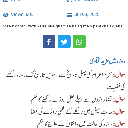
Views: 605
Jul 09, 2025
roze k doran wazu karte hue ghalti se halaq mein pani chalay jana
روزہ میں مزید فتاوی
سوال:
محرم الحرام کی پہلی تاریخ سے دسویں تاریخ تک روزہ رکھنے
کی فضیلت
سوال:
قضا روزوں سے پہلے نفل روزے رکھنے کا حکم
سوال:
حالتِ حیض میں رکھے گئے نفلی روزے کی قضا
سوال:
روزہ کی حالت میں دانتوں کے علاج کا حکم