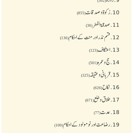
(302)
10.
زکوة و صدقات
(855)
11.
صدقۃ الفطر
(36)
12.
قسم نذر اور منت کے احکام
(136)
13.
اعتکاف
(123)
14.
حج و عمرہ
(501)
15.
قربانی و عقیقہ
(325)
16.
نکاح
(626)
17.
طلاق و خلع
(671)
18.
عدت
(77)
19.
رضاعت اور نومولود کے احکام
(100)