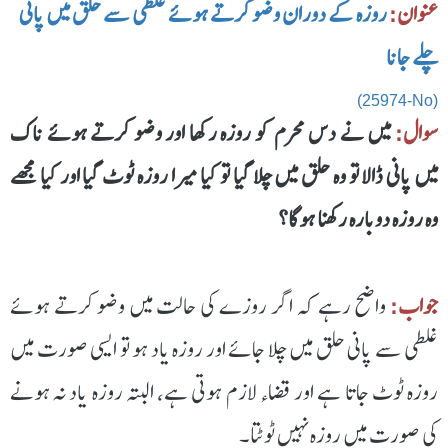
عنوان:
روزہ کے دوران وضو کرتے ہوئے غلطی سے حلق میں پانی
چلے جانا
(25974-No)
سوال:
میں نے دس محرم کو روزہ رکھا اور وضو کرتے ہوئے ناک
میں پانی ڈالا تو وہ حلق میں چلا گیا تو کیا میرا روزہ ٹوٹ گیا اور کیا مجھے
وہ روزہ دوبارہ رکھنا ہوگا؟
جواب:
واضح رہے کہ اگر روزے کی حالت میں وضو کرتے ہوئے
غلطی سے پانی حلق میں چلا جائے اور روزہ یاد ہو تو ایسی صورت میں
روزہ ٹوٹ جاتا ہے اور قضاء لازم ہوتی ہے، البتہ روزہ یاد نہ ہونے
کی صورت میں روزہ نہیں ٹوٹتا۔