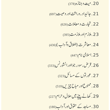
20.
میت و جنازہ
(378)
21.
جائیداد، وراثت اور وصیت
(697)
22.
تجارت و معاملات
(626)
23.
ملازم اور ملازمت
(395)
24.
معاشرت (اخلاق وآداب )
(436)
25.
اسلامی نام
(447)
26.
قرض،سود، جوا اور انشورنس
(333)
27.
عورتوں کے مسائل
(323)
28.
ممنوع اور مباح چیز یں
(519)
29.
کھانے پینے میں حلال و حرام
(227)
30.
مساجد کے حقوق اور آداب
(180)