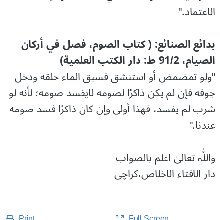
الاعتماد."
بدائع الصنائع: ( كتاب الصوم، فصل في أركان
الصيام، 91/2 ط: دار الكتب العلمية)
"ولو تمضمض أو استنشق فسبق الماء حلقه ودخل
جوفه فإن لم يكن ذاكرًا لصومه لايفسد صومه؛ لأنه لو
شرب لم يفسد، فهذا أولى وإن كان ذاكرًا فسد صومه
عندنا."
واللّٰہ تعالیٰ اعلم بالصواب
دار الافتاء الاخلاص،کراچی
Full Screen
Print