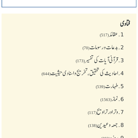
فتاوی
1.
عقائد
(517)
2.
بدعات و رسومات
(70)
3.
قرآنی آیات کی تفسیر
(173)
4.
احادیث کی تحقیق، تخریج و اسنادی حیثیت
(644)
5.
طهارت
(539)
6.
نماز
(1563)
7.
وتر اور تراویح
(117)
8.
جمعہ وعیدین
(138)
9.
روزہ