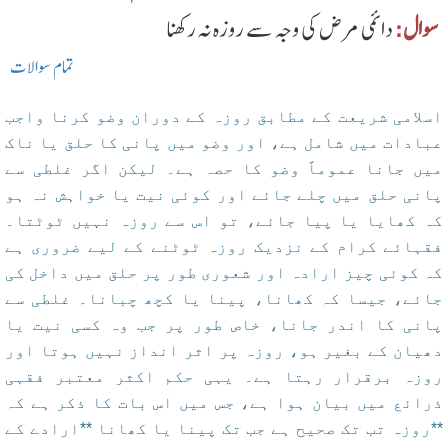
سوال:
دائمی مرض کی وجہ سے روزہ نہ رکھنا
تمام سوالات
اسلامی شریعت کے مطابق روزہ کے دوران وضو کرنا واجب
عبادات میں شامل ہے، اور وضو میں پانی کا حلق یا ناک
میں جانا عموماً وضو کا حصہ ہے۔ لیکن اگر غلطی سے
پانی حلق میں چلے جائے اور کوئی نیت یا خواہش نہ ہو
کہ کھایا یا پیا جائے، تو اس سے روزہ نہیں ٹوٹتا۔
فقہائے کرام کے نزدیک روزہ ٹوٹنے کے لیے ضروری ہے
کہ کوئی چیز ارادہ اور شعوری طور پر حلق میں داخل کی
جائے، جیسا کہ کھانا، پینا یا کچھ چبانا۔ غلطی سے
پانی کا اندر جانا، خاص طور پر جب وہ کسی نیت یا
دھیان کے بغیر ہو، روزہ پر اثر انداز نہیں ہوتا اور
روزہ برقرار رہتا ہے۔ یہی حکم اکثر معتبر فقہی
ذرائع میں بیان ہوا ہے، جس میں اس بات کا ذکر ہے کہ
**روزہ تب تک صحیح ہے جب تک پینا یا کھانا **ارادے کے