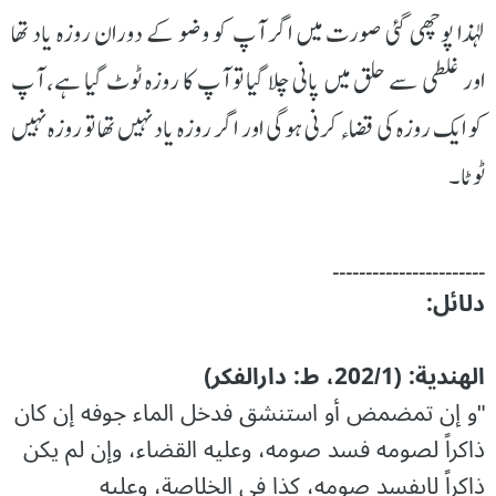
لہذا پوچھی گئی صورت میں اگر آپ کو وضو کے دوران روزہ یاد تھا
اور غلطی سے حلق میں پانی چلا گیا تو آپ کا روزہ ٹوٹ گیا ہے، آپ
کو ایک روزہ کی قضاء کرنی ہوگی اور اگر روزہ یاد نہیں تھا تو روزہ نہیں
ٹوٹا۔
۔۔۔۔۔۔۔۔۔۔۔۔۔۔۔۔۔۔۔۔۔۔۔
دلائل:
الهندية: (202/1، ط: دارالفکر)
"و إن تمضمض أو استنشق فدخل الماء جوفه إن كان
ذاكراً لصومه فسد صومه، وعليه القضاء، وإن لم يكن
ذاكراً لايفسد صومه، كذا في الخلاصة، وعليه