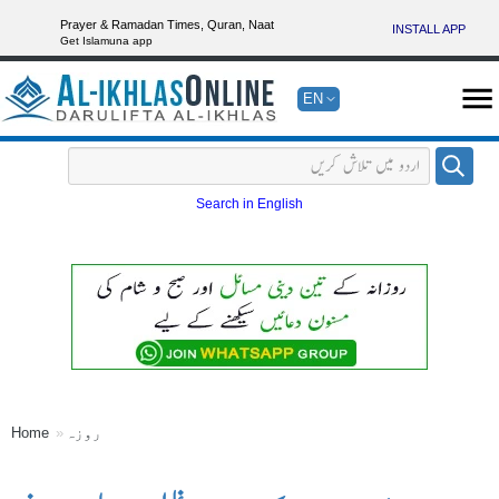
Prayer & Ramadan Times, Quran, Naat
INSTALL APP
Get Islamuna app
EN
Search in English
روزہ
Home