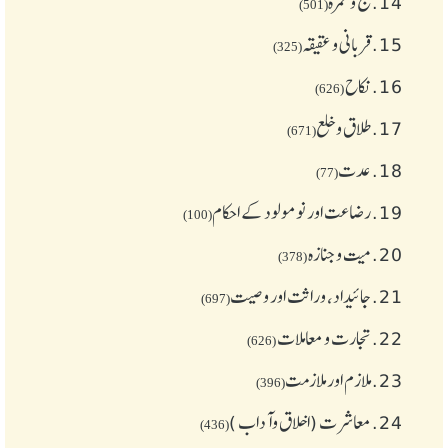
14.
حج و عمرہ
(501)
15.
قربانی و عقیقہ
(325)
16.
نکاح
(626)
17.
طلاق و خلع
(671)
18.
عدت
(77)
19.
رضاعت اور نومولود کے احکام
(100)
20.
میت و جنازہ
(378)
21.
جائیداد، وراثت اور وصیت
(697)
22.
تجارت و معاملات
(626)
23.
ملازم اور ملازمت
(396)
24.
معاشرت (اخلاق وآداب )
(436)