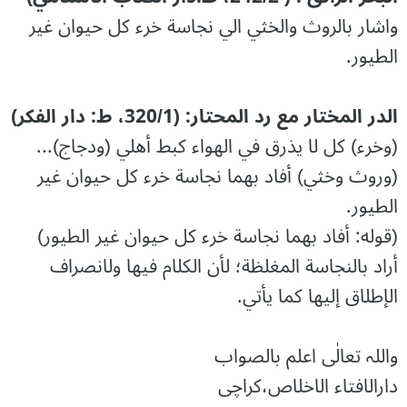
واشار بالروث والخثي الي نجاسة خرء كل حيوان غير
الطيور.
الدر المختار مع رد المحتار: (320/1، ط: دار الفكر)
(وخرء) كل لا يذرق في الهواء كبط أهلي (ودجاج)...
(وروث وخثي) أفاد بهما نجاسة خرء كل حيوان غير
الطيور.
(قوله: أفاد بهما نجاسة خرء كل حيوان غير الطيور)
أراد بالنجاسة المغلظة؛ لأن الكلام فيها ولانصراف
الإطلاق إليها كما يأتي.
واللہ تعالٰی اعلم بالصواب
دارالافتاء الاخلاص،کراچی