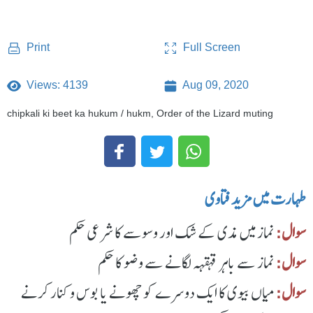
Full Screen
Print
Views: 4139
Aug 09, 2020
chipkali ki beet ka hukum / hukm, Order of the Lizard muting
طهارت میں مزید فتاوی
سوال:
نماز میں مذی کے شک اور وسوسے کا شرعی حکم
سوال:
نماز سے باہر قہقہہ لگانے سے وضو کا حکم
سوال:
میاں بیوی کا ایک دوسرے کو چھونے یا بوس و کنار کرنے