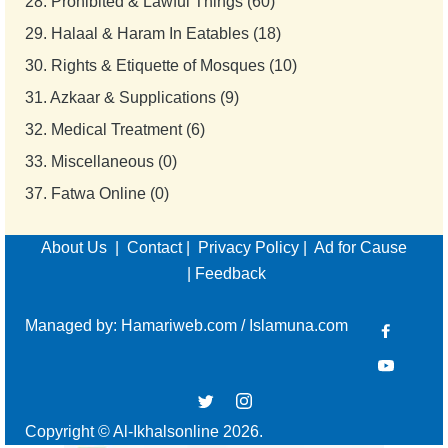
28.
Prohibited & Lawful Things (60)
29.
Halaal & Haram In Eatables (18)
30.
Rights & Etiquette of Mosques (10)
31.
Azkaar & Supplications (9)
32.
Medical Treatment (6)
33.
Miscellaneous (0)
37.
Fatwa Online (0)
About Us
|
Contact
|
Privacy Policy
|
Ad for Cause
|
Feedback
Managed by:
Hamariweb.com
/
Islamuna.com
Copyright © Al-Ikhalsonline 2026.