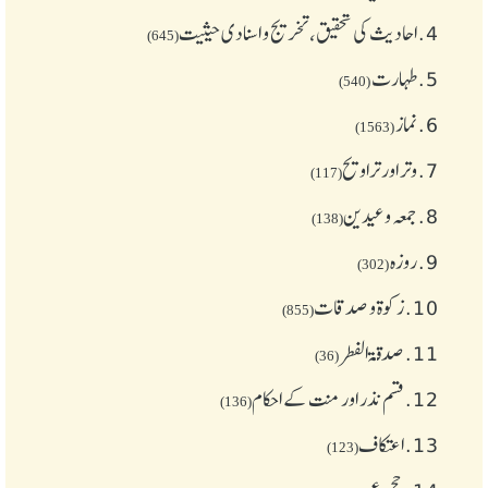
4.
احادیث کی تحقیق، تخریج و اسنادی حیثیت
(645)
5.
طهارت
(540)
6.
نماز
(1563)
7.
وتر اور تراویح
(117)
8.
جمعہ وعیدین
(138)
9.
روزہ
(302)
10.
زکوة و صدقات
(855)
11.
صدقۃ الفطر
(36)
12.
قسم نذر اور منت کے احکام
(136)
13.
اعتکاف
(123)