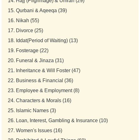
14.
Hajj (Pilgrimage) & Umrah (29)
15.
Qurbani & Aqeeqa (39)
16.
Nikah (55)
17.
Divorce (25)
18.
Iddat(Period of Waiting) (13)
19.
Fosterage (22)
20.
Funeral & Jinaza (31)
21.
Inheritance & Will Foster (47)
22.
Business & Financial (36)
23.
Employee & Employment (8)
24.
Characters & Morals (16)
25.
Islamic Names (3)
26.
Loan, Interest, Gambling & Insurance (10)
27.
Women's Issues (16)