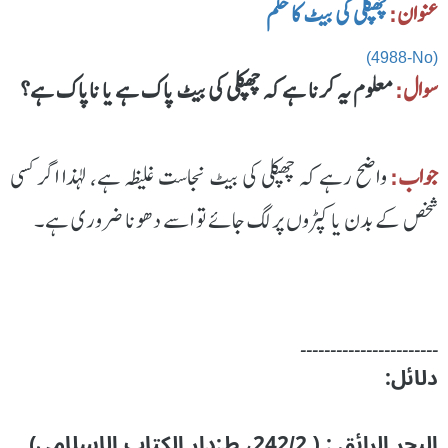
عنوان:
چھپکلی کی بیٹ کا حکم
(4988-No)
سوال:
معلوم یہ کرنا ہے کہ چھپکلی کی بیٹ پاک ہے یا ناپاک ہے؟
جواب:
واضح رہے کہ چھپکلی کی بیٹ نجاست غلیظہ ہے، لہذا اگر کسی
شخص کے بدن یا کپڑوں پر لگ جائے تو اسے دھونا ضروری ہے۔
۔۔۔۔۔۔۔۔۔۔۔۔۔۔۔۔۔۔۔۔۔۔۔
دلائل:
البحر الرائق : ( 242/2، ط:دار الكتاب الاسلامي)