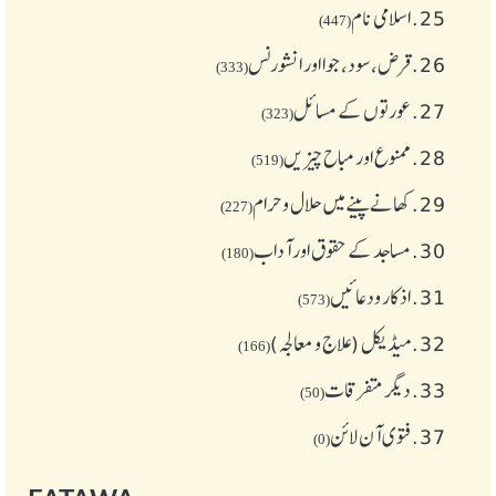
25.
اسلامی نام
(447)
26.
قرض،سود، جوا اور انشورنس
(333)
27.
عورتوں کے مسائل
(323)
28.
ممنوع اور مباح چیز یں
(519)
29.
کھانے پینے میں حلال و حرام
(227)
30.
مساجد کے حقوق اور آداب
(180)
31.
اذکار ودعائیں
(573)
32.
میڈیکل (علاج و معالجہ)
(166)
33.
دیگر متفرقات
(50)
37.
فتوی آن لائن
(0)