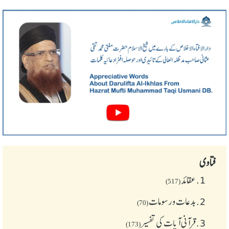
فتاوی
1.
عقائد
(517)
2.
بدعات و رسومات
(70)
3.
قرآنی آیات کی تفسیر
(173)