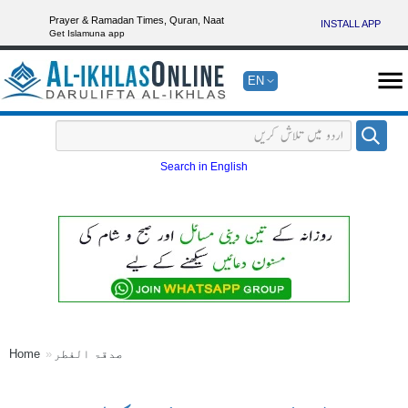
Prayer & Ramadan Times, Quran, Naat
INSTALL APP
Get Islamuna app
EN
Search in English
صدقۃ الفطر
Home