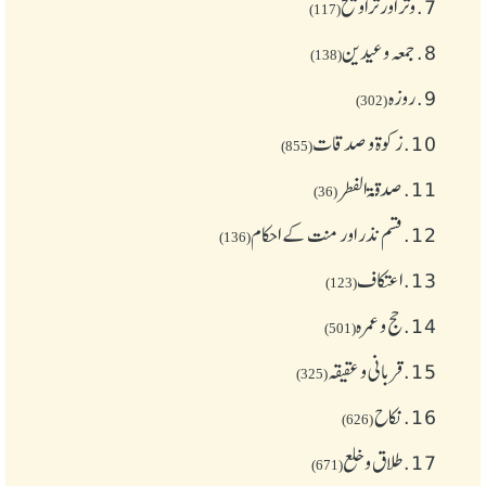
7.
وتر اور تراویح
(117)
8.
جمعہ وعیدین
(138)
9.
روزہ
(302)
10.
زکوة و صدقات
(855)
11.
صدقۃ الفطر
(36)
12.
قسم نذر اور منت کے احکام
(136)
13.
اعتکاف
(123)
14.
حج و عمرہ
(501)
15.
قربانی و عقیقہ
(325)
16.
نکاح
(626)
17.
طلاق و خلع
(671)