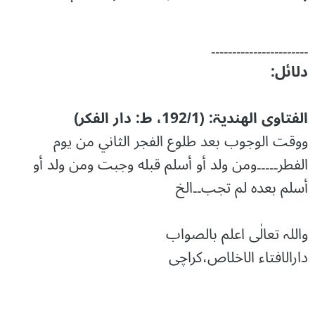
۔۔۔۔۔۔۔۔۔۔۔۔۔۔۔۔۔۔۔۔۔۔۔
دلائل:
الفتاوی الھندیۃ: (192/1، ط: دار الفکر)
ووقت الوجوب بعد طلوع الفجر الثاني من يوم
الفطر۔۔۔۔۔ومن ولد أو أسلم قبله وجبت ومن ولد أو
أسلم بعده لم تجب۔۔الخ
واللہ تعالٰی اعلم بالصواب
دارالافتاء الاخلاص،کراچی