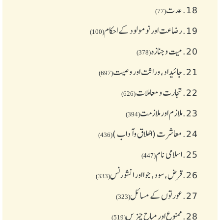
18.
عدت
(77)
19.
رضاعت اور نومولود کے احکام
(100)
20.
میت و جنازہ
(378)
21.
جائیداد، وراثت اور وصیت
(697)
22.
تجارت و معاملات
(626)
23.
ملازم اور ملازمت
(394)
24.
معاشرت (اخلاق وآداب )
(436)
25.
اسلامی نام
(447)
26.
قرض،سود، جوا اور انشورنس
(333)
27.
عورتوں کے مسائل
(323)
28.
ممنوع اور مباح چیز یں
(519)