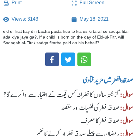
Full Screen
Print
Views: 3143
May 18, 2021
eid ul firat kay din bacha paida hua to kia us ki taraf se sadqa fitar
ada kiya jaye ga?, If a child is born on the day of Eid-ul-Fitr, will
Sadaqah al-Fitr / sadqa fitarbe paid on his behalf?
صدقۃ الفطر میں مزید فتاوی
سوال:
گزشتہ سالوں کا فطرانہ کس قیمت کے اعتبار سے ادا کرے گا؟
سوال:
صدقہ فطر کی فضیلت اور مقصد
سوال:
صدقہ فطر کا مصرف
سوال:
رمضان سے پہلے صدقہ فطر ادا کرنے کا حکم