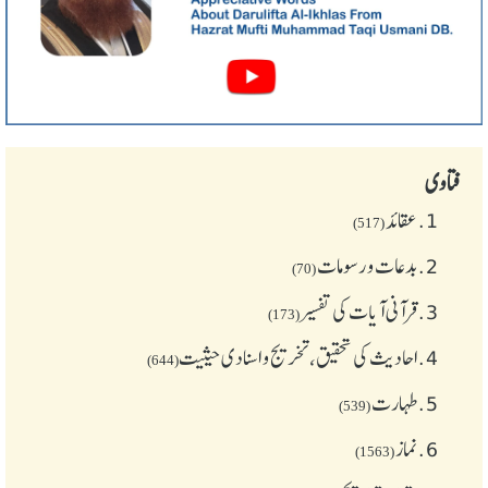
فتاوی
1.
عقائد
(517)
2.
بدعات و رسومات
(70)
3.
قرآنی آیات کی تفسیر
(173)
4.
احادیث کی تحقیق، تخریج و اسنادی حیثیت
(644)
5.
طهارت
(539)
6.
نماز
(1563)