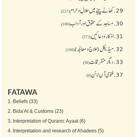
29.
کھانے پینے میں حلال و حرام
(227)
30.
مساجد کے حقوق اور آداب
(180)
31.
اذکار ودعائیں
(573)
32.
میڈیکل (علاج و معالجہ)
(166)
33.
دیگر متفرقات
(50)
37.
فتوی آن لائن
(0)
FATAWA
1.
Beliefs (33)
2.
Bida'At & Customs (23)
3.
Interpretation of Quranic Ayaat (6)
4.
Interpretation and research of Ahadees (5)