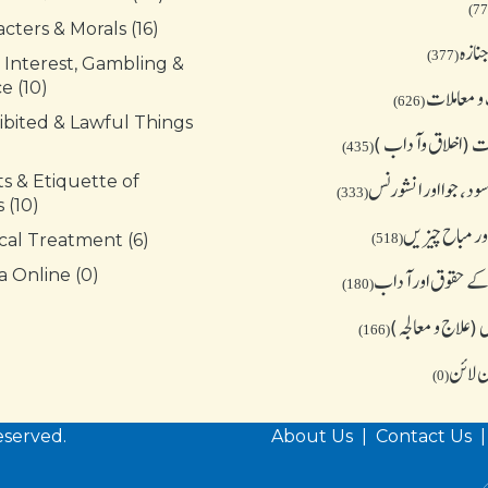
cters & Morals (16)
نازہ
(377)
 Interest, Gambling &
e (10)
و معاملات
(626)
ibited & Lawful Things
 (اخلاق وآداب )
(435)
s & Etiquette of
د، جوا اور انشورنس
(333)
 (10)
ور مباح چیز یں
cal Treatment (6)
(518)
کے حقوق اور آداب
 Online (0)
(180)
(علاج و معالجہ)
(166)
ن لائن
(0)
eserved.
About Us
|
Contact Us