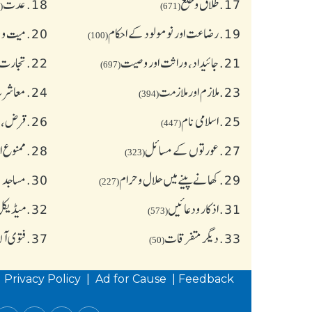
17.
طلاق و خلع
18.
عدت
(77)
(671)
19.
رضاعت اور نومولود کے احکام
20.
میت و ج
(100)
21.
جائیداد، وراثت اور وصیت
22.
تجارت 
(697)
23.
ملازم اور ملازمت
24.
معاشرت
(394)
25.
اسلامی نام
26.
قرض،سو
(447)
27.
عورتوں کے مسائل
28.
ممنوع ا
(323)
29.
کھانے پینے میں حلال و حرام
30.
مساجد 
(227)
31.
اذکار ودعائیں
32.
میڈیکل 
(573)
33.
دیگر متفرقات
37.
فتوی آ
(50)
|
Privacy Policy
|
Ad for Cause
|
Feedback