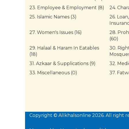
23.
Employee & Employment (8)
24.
Chara
25.
Islamic Names (3)
26.
Loan,
Insuranc
27.
Women's Issues (16)
28.
Proh
(60)
29.
Halaal & Haram In Eatables
30.
Right
(18)
Mosques
31.
Azkaar & Supplications (9)
32.
Medi
33.
Miscellaneous (0)
37.
Fatwa
Copyright © AlIkhalsonline 2026. All right r