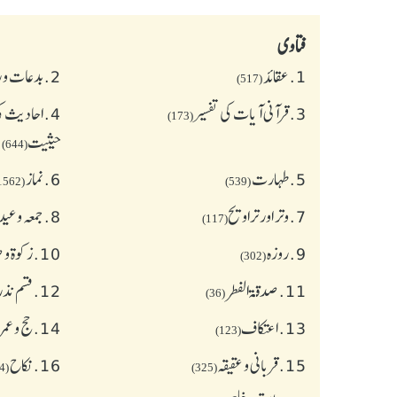
فتاوی
1.
عقائد
2.
بدعات و 
(517)
3.
قرآنی آیات کی تفسیر
4.
احادیث کی
(173)
حیثیت
(644)
5.
طهارت
6.
نماز
(1562)
(539)
7.
وتر اور تراویح
8.
جمعہ وعی
(117)
9.
روزہ
10.
زکوة و
(302)
11.
صدقۃ الفطر
12.
قسم نذر
(36)
13.
اعتکاف
14.
حج و عمر
(123)
15.
قربانی و عقیقہ
16.
نکاح
(624)
(325)