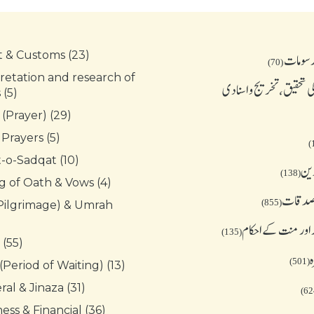
t & Customs (23)
رسومات
(70)
retation and research of
 تحقیق، تخریج و اسنادی
(5)
 (Prayer) (29)
 Prayers (5)
-o-Sadqat (10)
دین
(138)
g of Oath & Vows (4)
 صدقات
(855)
(Pilgrimage) & Umrah
 اور منت کے احکام
(135)
 (55)
ہ
(501)
(Period of Waiting) (13)
al & Jinaza (31)
ess & Financial (36)