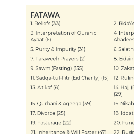
FATAWA
1.
Beliefs (33)
2.
Bida'A
3.
Interpretation of Quranic
4.
Interp
Ayaat (6)
Ahadees 
5.
Purity & Impurity (31)
6.
Salath
7.
Taraweeh Prayers (2)
8.
Eidain
9.
Sawm (Fasting) (155)
10.
Zakat
11.
Sadqa-tul-Fitr (Eid Charity) (15)
12.
Rulin
13.
Aitikaf (8)
14.
Hajj 
(29)
15.
Qurbani & Aqeeqa (39)
16.
Nikah
17.
Divorce (25)
18.
Iddat
19.
Fosterage (22)
20.
Funer
21.
Inheritance & Will Foster (47)
22.
Busin