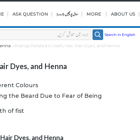
|
|
|
|
ABOUT US
MORE
سوال پوچھیں (اردو)
ASK QUESTION
ME
Search in English
 Henna
Rulings Related to Nails, Hair, Hair Dyes, and Henna
Hair Dyes, and Henna
erent Colours
ng the Beard Due to Fear of Being
h of fist
, Hair Dyes, and Henna