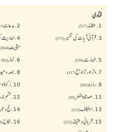
فتاوی
1.
عقائد
2.
بدعات و 
(517)
3.
قرآنی آیات کی تفسیر
4.
احادیث کی
(173)
حیثیت
(644)
5.
طهارت
6.
نماز
(1563)
(539)
7.
وتر اور تراویح
8.
جمعہ وعی
(117)
9.
روزہ
10.
زکوة و
(302)
11.
صدقۃ الفطر
12.
قسم نذر
(36)
13.
اعتکاف
14.
حج و عمر
(123)
15.
قربانی و عقیقہ
16.
نکاح
(626)
(325)