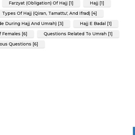
Farzyat (Obligation) Of Hajj [1]
Hajj [1]
Types Of Hajj (Qiran, Tamattu', And Ifrad) [4]
de During Hajj And Umrah) [3]
Hajj E Badal [1]
 Females [6]
Questions Related To Umrah [1]
ous Questions [6]