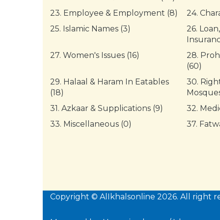
23.
Employee & Employment (8)
24.
Chara
25.
Islamic Names (3)
26.
Loan,
Insuranc
27.
Women's Issues (16)
28.
Proh
(60)
29.
Halaal & Haram In Eatables
30.
Right
(18)
Mosques
31.
Azkaar & Supplications (9)
32.
Medi
33.
Miscellaneous (0)
37.
Fatwa
Copyright © AlIkhalsonline 2026. All right r