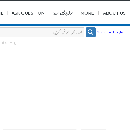
|
|
|
|
ABOUT US
MORE
سوال پوچھیں (اردو)
ASK QUESTION
ME
Search in English
n) of Hajj