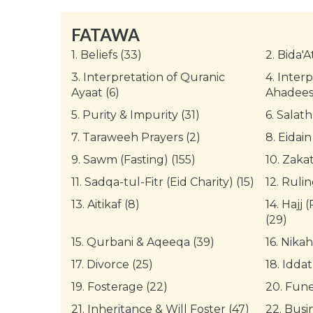
FATAWA
1.
Beliefs (33)
2.
Bida'A
3.
Interpretation of Quranic
4.
Interp
Ayaat (6)
Ahadees 
5.
Purity & Impurity (31)
6.
Salath
7.
Taraweeh Prayers (2)
8.
Eidain
9.
Sawm (Fasting) (155)
10.
Zakat
11.
Sadqa-tul-Fitr (Eid Charity) (15)
12.
Rulin
13.
Aitikaf (8)
14.
Hajj 
(29)
15.
Qurbani & Aqeeqa (39)
16.
Nikah
17.
Divorce (25)
18.
Iddat
19.
Fosterage (22)
20.
Funer
21.
Inheritance & Will Foster (47)
22.
Busin