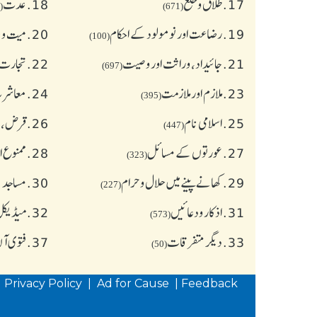
17.
طلاق و خلع
18.
عدت
(77)
(671)
19.
رضاعت اور نومولود کے احکام
20.
میت و ج
(100)
21.
جائیداد، وراثت اور وصیت
22.
تجارت 
(697)
23.
ملازم اور ملازمت
24.
معاشرت
(395)
25.
اسلامی نام
26.
قرض،سو
(447)
27.
عورتوں کے مسائل
28.
ممنوع ا
(323)
29.
کھانے پینے میں حلال و حرام
30.
مساجد 
(227)
31.
اذکار ودعائیں
32.
میڈیکل 
(573)
33.
دیگر متفرقات
37.
فتوی آ
(50)
|
Privacy Policy
|
Ad for Cause
|
Feedback