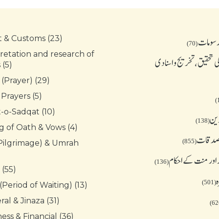
t & Customs (23)
رسومات
(70)
retation and research of
 تحقیق، تخریج و اسنادی
(5)
 (Prayer) (29)
 Prayers (5)
-o-Sadqat (10)
دین
(138)
g of Oath & Vows (4)
 صدقات
(855)
(Pilgrimage) & Umrah
 اور منت کے احکام
(136)
 (55)
ہ
(501)
(Period of Waiting) (13)
al & Jinaza (31)
ess & Financial (36)