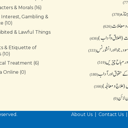
cters & Morals (16)
نازہ
(378)
 Interest, Gambling &
e (10)
و معاملات
(626)
ibited & Lawful Things
 (اخلاق وآداب )
(436)
s & Etiquette of
د، جوا اور انشورنس
(333)
 (10)
ور مباح چیز یں
cal Treatment (6)
(519)
کے حقوق اور آداب
 Online (0)
(180)
(علاج و معالجہ)
(166)
ن لائن
(0)
eserved.
About Us
|
Contact Us