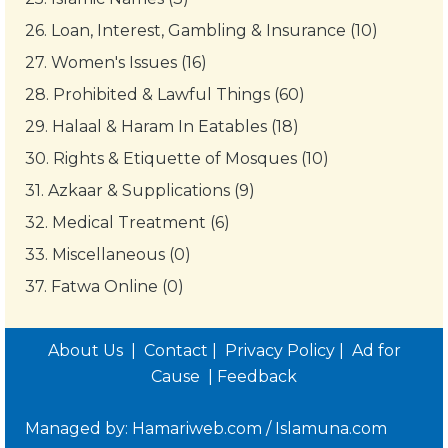
26.
Loan, Interest, Gambling & Insurance (10)
27.
Women's Issues (16)
28.
Prohibited & Lawful Things (60)
29.
Halaal & Haram In Eatables (18)
30.
Rights & Etiquette of Mosques (10)
31.
Azkaar & Supplications (9)
32.
Medical Treatment (6)
33.
Miscellaneous (0)
37.
Fatwa Online (0)
About Us
|
Contact
|
Privacy Policy
|
Ad for
Cause
|
Feedback
Managed by:
Hamariweb.com
/
Islamuna.com