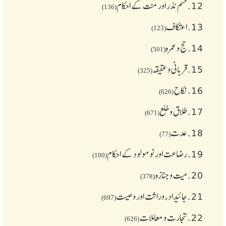
12.
قسم نذر اور منت کے احکام
(136)
13.
اعتکاف
(123)
14.
حج و عمرہ
(501)
15.
قربانی و عقیقہ
(325)
16.
نکاح
(626)
17.
طلاق و خلع
(671)
18.
عدت
(77)
19.
رضاعت اور نومولود کے احکام
(100)
20.
میت و جنازہ
(378)
21.
جائیداد، وراثت اور وصیت
(697)
22.
تجارت و معاملات
(626)