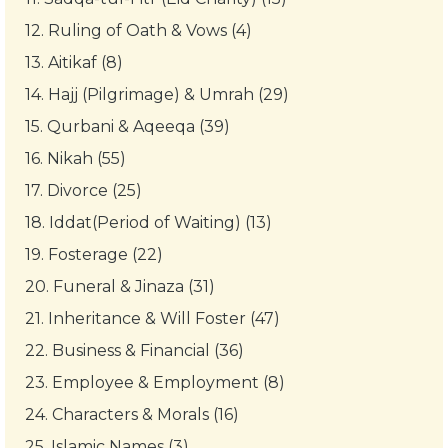
12.
Ruling of Oath & Vows (4)
13.
Aitikaf (8)
14.
Hajj (Pilgrimage) & Umrah (29)
15.
Qurbani & Aqeeqa (39)
16.
Nikah (55)
17.
Divorce (25)
18.
Iddat(Period of Waiting) (13)
19.
Fosterage (22)
20.
Funeral & Jinaza (31)
21.
Inheritance & Will Foster (47)
22.
Business & Financial (36)
23.
Employee & Employment (8)
24.
Characters & Morals (16)
25.
Islamic Names (3)