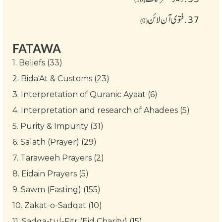
37.
فتوی آن لائن
(0)
FATAWA
1.
Beliefs (33)
2.
Bida'At & Customs (23)
3.
Interpretation of Quranic Ayaat (6)
4.
Interpretation and research of Ahadees (5)
5.
Purity & Impurity (31)
6.
Salath (Prayer) (29)
7.
Taraweeh Prayers (2)
8.
Eidain Prayers (5)
9.
Sawm (Fasting) (155)
10.
Zakat-o-Sadqat (10)
11.
Sadqa-tul-Fitr (Eid Charity) (15)