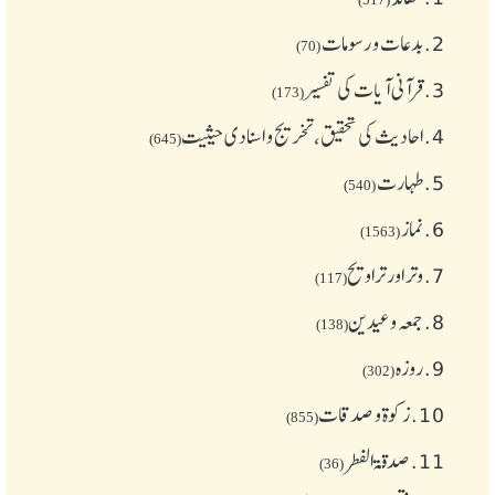
2.
بدعات و رسومات
(70)
3.
قرآنی آیات کی تفسیر
(173)
4.
احادیث کی تحقیق، تخریج و اسنادی حیثیت
(645)
5.
طهارت
(540)
6.
نماز
(1563)
7.
وتر اور تراویح
(117)
8.
جمعہ وعیدین
(138)
9.
روزہ
(302)
10.
زکوة و صدقات
(855)
11.
صدقۃ الفطر
(36)