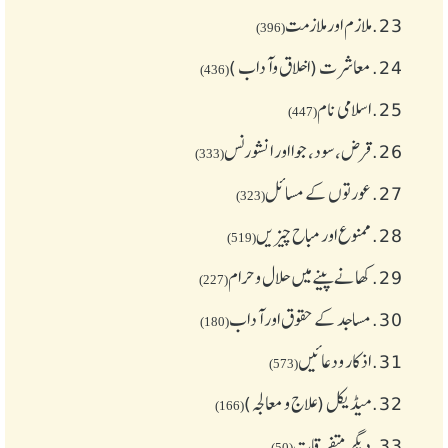
23.
ملازم اور ملازمت
(396)
24.
معاشرت (اخلاق وآداب )
(436)
25.
اسلامی نام
(447)
26.
قرض،سود، جوا اور انشورنس
(333)
27.
عورتوں کے مسائل
(323)
28.
ممنوع اور مباح چیز یں
(519)
29.
کھانے پینے میں حلال و حرام
(227)
30.
مساجد کے حقوق اور آداب
(180)
31.
اذکار ودعائیں
(573)
32.
میڈیکل (علاج و معالجہ)
(166)
33.
دیگر متفرقات
(50)