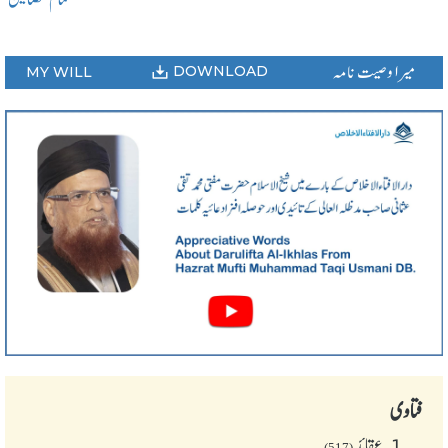
میرا وصیت نامہ
DOWNLOAD
MY WILL
فتاوی
1.
عقائد
(517)