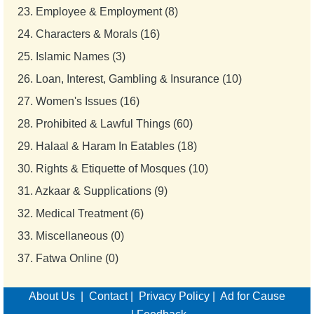
23.
Employee & Employment (8)
24.
Characters & Morals (16)
25.
Islamic Names (3)
26.
Loan, Interest, Gambling & Insurance (10)
27.
Women's Issues (16)
28.
Prohibited & Lawful Things (60)
29.
Halaal & Haram In Eatables (18)
30.
Rights & Etiquette of Mosques (10)
31.
Azkaar & Supplications (9)
32.
Medical Treatment (6)
33.
Miscellaneous (0)
37.
Fatwa Online (0)
About Us
|
Contact
|
Privacy Policy
|
Ad for Cause