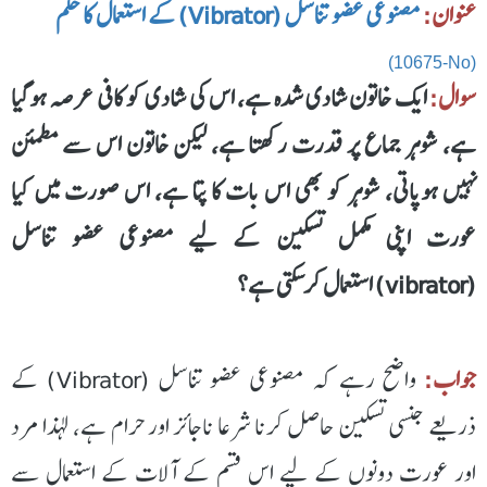
عنوان:
مصنوعی عضو تناسل (Vibrator) کے استعمال کا حکم
(10675-No)
سوال:
ایک خاتون شادی شدہ ہے، اس کی شادی کو کافی عرصہ ہوگیا
ہے، شوہر جماع پر قدرت رکھتا ہے، لیکن خاتون اس سے مطمئن
نہیں ہوپاتی، شوہر کو بھی اس بات کا پتا ہے، اس صورت میں کیا
عورت اپنی مکمل تسکین کے لیے مصنوعی عضو تناسل
(vibrator) استعمال کرسکتی ہے؟
جواب:
واضح رہے کہ مصنوعی عضو تناسل (Vibrator) کے
ذریعے جنسی تسکین حاصل کرنا شرعا ناجائز اور حرام ہے، لہذا مرد
اور عورت دونوں کے لیے اس قسم کے آلات کے استعمال سے