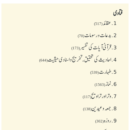
فتاوی
1.
عقائد
(517)
2.
بدعات و رسومات
(70)
3.
قرآنی آیات کی تفسیر
(173)
4.
احادیث کی تحقیق، تخریج و اسنادی حیثیت
(644)
5.
طهارت
(539)
6.
نماز
(1563)
7.
وتر اور تراویح
(117)
8.
جمعہ وعیدین
(138)
9.
روزہ
(302)