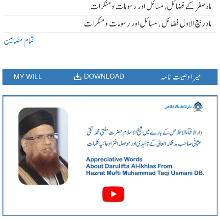
ماہ صفر کے فضائل، مسائل اور رسومات و منکرات
ماہ ِربیع الاول فضائل ، مسائل اور رسومات و منکرات
تمام مضامین
میرا وصیت نامہ
DOWNLOAD
MY WILL