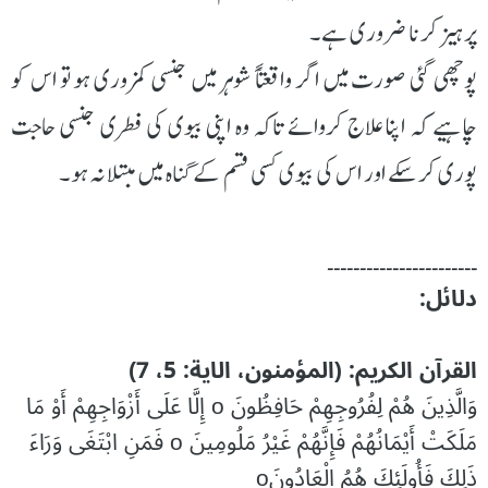
پرہیز کرنا ضروری ہے۔
پوچھی گئی صورت میں اگر واقعتاً شوہر میں جنسی کمزوری ہو تو اس کو
چاہیے کہ اپنا علاج کروائے تاکہ وہ اپنی بیوی کی فطری جنسی حاجت
پوری کر سکے اور اس کی بیوی کسی قسم کے گناہ میں مبتلا نہ ہو۔
۔۔۔۔۔۔۔۔۔۔۔۔۔۔۔۔۔۔۔۔۔۔۔
دلائل:
القرآن الکریم: (المؤمنون، الایة: 5، 7)
وَالَّذِينَ هُمْ لِفُرُوجِهِمْ حَافِظُونَ o إِلَّا عَلَى أَزْوَاجِهِمْ أَوْ مَا
مَلَكَتْ أَيْمَانُهُمْ فَإِنَّهُمْ غَيْرُ مَلُومِينَ o فَمَنِ ابْتَغَى وَرَاءَ
ذَلِكَ فَأُولَئِكَ هُمُ الْعَادُونَo