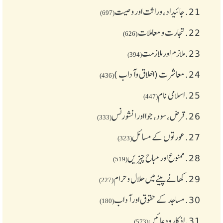
21.
جائیداد، وراثت اور وصیت
(697)
22.
تجارت و معاملات
(626)
23.
ملازم اور ملازمت
(394)
24.
معاشرت (اخلاق وآداب )
(436)
25.
اسلامی نام
(447)
26.
قرض،سود، جوا اور انشورنس
(333)
27.
عورتوں کے مسائل
(323)
28.
ممنوع اور مباح چیز یں
(519)
29.
کھانے پینے میں حلال و حرام
(227)
30.
مساجد کے حقوق اور آداب
(180)
31.
اذکار ودعائیں
(573)