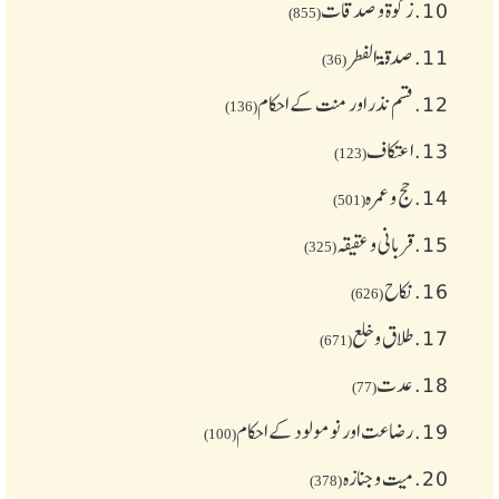
10.
زکوة و صدقات
(855)
11.
صدقۃ الفطر
(36)
12.
قسم نذر اور منت کے احکام
(136)
13.
اعتکاف
(123)
14.
حج و عمرہ
(501)
15.
قربانی و عقیقہ
(325)
16.
نکاح
(626)
17.
طلاق و خلع
(671)
18.
عدت
(77)
19.
رضاعت اور نومولود کے احکام
(100)
20.
میت و جنازہ
(378)