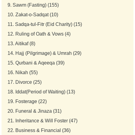
9.
Sawm (Fasting) (155)
10.
Zakat-o-Sadqat (10)
11.
Sadqa-tul-Fitr (Eid Charity) (15)
12.
Ruling of Oath & Vows (4)
13.
Aitikaf (8)
14.
Hajj (Pilgrimage) & Umrah (29)
15.
Qurbani & Aqeeqa (39)
16.
Nikah (55)
17.
Divorce (25)
18.
Iddat(Period of Waiting) (13)
19.
Fosterage (22)
20.
Funeral & Jinaza (31)
21.
Inheritance & Will Foster (47)
22.
Business & Financial (36)