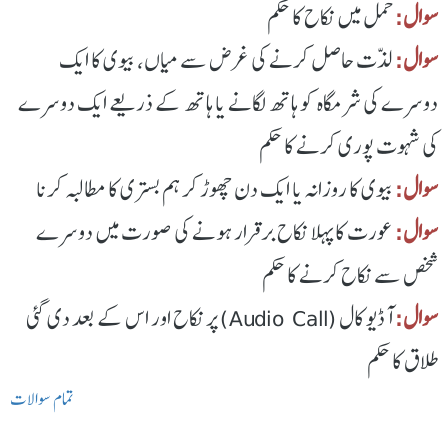
سوال:
حمل میں نکاح کا حکم
سوال:
لذّت حاصل کرنے کی غرض سے میاں، بیوی کا ایک
دوسرے کی شرمگاہ کو ہاتھ لگانے یا ہاتھ کے ذریعے ایک دوسرے
کی شہوت پوری کرنے کا حکم
سوال:
بیوی کا روزانہ یا ایک دن چھوڑ کر ہم بستری کا مطالبہ کرنا
سوال:
عورت کا پہلا نکاح برقرار ہونے کی صورت میں دوسرے
شخص سے نکاح کرنے کا حکم
سوال:
آڈیو کال (Audio Call) پر نکاح اور اس کے بعد دی گئی
طلاق کا حکم
تمام سوالات