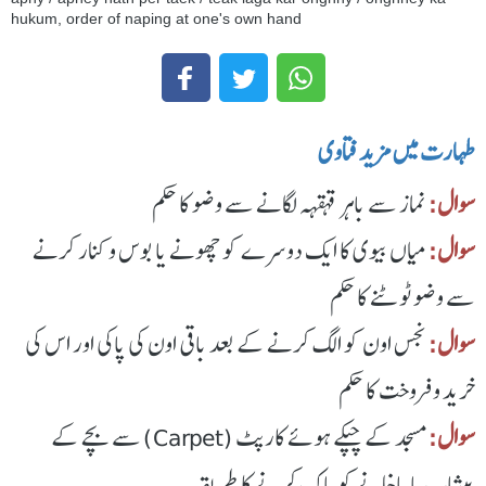
hukum, order of naping at one's own hand
طهارت میں مزید فتاوی
سوال:
نماز سے باہر قہقہہ لگانے سے وضو کا حکم
سوال:
میاں بیوی کا ایک دوسرے کو چھونے یا بوس و کنار کرنے
سے وضو ٹوٹنے کا حکم
سوال:
نجس اون کو الگ کرنے کے بعد باقی اون کی پاکی اور اس کی
خرید و فروخت کا حکم
سوال:
مسجد کے چپکے ہوئے کارپٹ (Carpet) سے بچے کے
پیشاب یا پاخانے کو پاک کرنے کا طریقہ