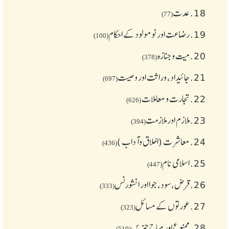
18.
عدت
(77)
19.
رضاعت اور نومولود کے احکام
(100)
20.
میت و جنازہ
(378)
21.
جائیداد، وراثت اور وصیت
(697)
22.
تجارت و معاملات
(626)
23.
ملازم اور ملازمت
(394)
24.
معاشرت (اخلاق وآداب )
(436)
25.
اسلامی نام
(447)
26.
قرض،سود، جوا اور انشورنس
(333)
27.
عورتوں کے مسائل
(323)
28.
ممنوع اور مباح چیز یں
(519)