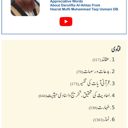
فتاوی
1.
عقائد
(517)
2.
بدعات و رسومات
(70)
3.
قرآنی آیات کی تفسیر
(173)
4.
احادیث کی تحقیق، تخریج و اسنادی حیثیت
(644)
5.
طهارت
(539)
6.
نماز
(1563)