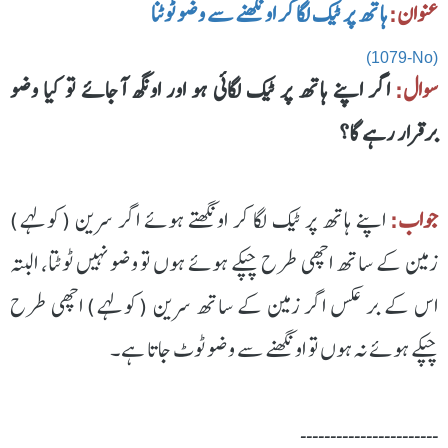
عنوان:
ہاتھ پر ٹیک لگا کر اونگھنے سے وضو ٹوٹنا
(1079-No)
سوال:
اگر اپنے ہاتھ پر ٹیک لگائی ہو اور اونگھ آجائے تو کیا وضو
برقرار رہے گا؟
جواب:
اپنے ہاتھ پر ٹیک لگا کر اونگھتے ہوئے اگر سرین (کولہے)
زمین کے ساتھ اچھی طرح چپکے ہوئے ہوں تو وضو نہیں ٹوٹتا، البتہ
اس کے بر عکس اگر زمین کے ساتھ سرین (کولہے) اچھی طرح
چپکے ہوئے نہ ہوں تو اونگھنے سے وضو ٹوٹ جاتا ہے۔
۔۔۔۔۔۔۔۔۔۔۔۔۔۔۔۔۔۔۔۔۔۔۔