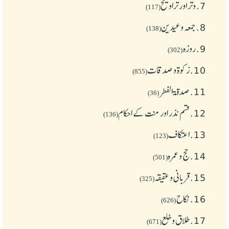
7.
وتر اور تراویح
(117)
8.
جمعہ وعیدین
(138)
9.
روزہ
(302)
10.
زکوة و صدقات
(855)
11.
صدقۃ الفطر
(36)
12.
قسم نذر اور منت کے احکام
(136)
13.
اعتکاف
(123)
14.
حج و عمرہ
(501)
15.
قربانی و عقیقہ
(325)
16.
نکاح
(626)
17.
طلاق و خلع
(671)