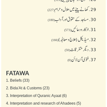
29.
کھانے پینے میں حلال و حرام
(227)
30.
مساجد کے حقوق اور آداب
(180)
31.
اذکار ودعائیں
(573)
32.
میڈیکل (علاج و معالجہ)
(166)
33.
دیگر متفرقات
(50)
37.
فتوی آن لائن
(0)
FATAWA
1.
Beliefs (33)
2.
Bida'At & Customs (23)
3.
Interpretation of Quranic Ayaat (6)
4.
Interpretation and research of Ahadees (5)