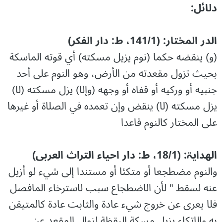
دلائل:
الدر المختار: (141/1، ط: دار الفکر)
(و) ينقضه حكما (نوم يزيل مسكته) أي قوته الماسكة
بحيث تزول مقعدته من الأرض، وهو النوم على أحد
جنبيه أو وركيه أو قفاه أو وجهه (وإلا) يزل مسكته (لا)
يزل مسكته (لا) ينقض وإن تعمده في الصلاة أو غيرها
على المختار كالنوم قاعدا
الھدایۃ: (18/1، ط: دار احیاء التراث العربی)
والنوم مضطجعا أو متکئا أو مستندا إلى شيء لو أزيل
عنه لسقط " لأن الاضطجاع سبب لاسترخاء المافصل
فلا يعرى عن خروج شيء عادة والثابت عادة كالمتيقن
به والاتكاء يزيل مسكة اليقظة لزوال المقعد عن