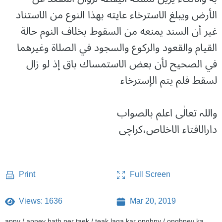
الأرض ويبلغ الاسترخاء عايته بهذا النوع من الاستناد
غير أن السند يمنعه من السقوط بخلاف النوم حالة
القيام والقعود والركوع والسجود في الصلاة وغيرهما
في الصحيح لأن بعض الاستمساك باق إذ لو زال
لسقط فلم يتم الإسترخاء
واللہ تعالٰی اعلم بالصواب
دارالافتاء الاخلاص،کراچی
Full Screen
Print
Views: 1636
Mar 20, 2019
apny / apney hath per taek / teak laga kar onghny / onghney ka