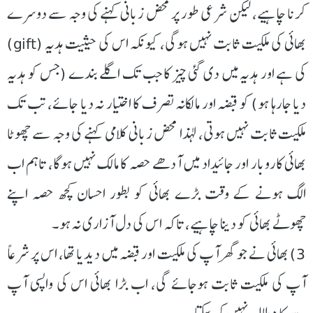
کرنا چاہیے، لیکن شرعی طور پر محض زبانی کہنے کی وجہ سے دوسرے
بھائی کی ملکیت ثابت نہیں ہوگی، کیونکہ اس کی حیثیت ہدیہ (gift)
کی ہے اور ہدیہ میں دی گئی چیز کا جب تک اگلے بندے (جس کو ہدیہ
دیا جارہا ہو) کو قبضہ اور مالکانہ تصرف کا اختیار نہ دیا جائے، تب تک
ملکیت ثابت نہیں ہوتی، لہذا محض زبانی کلامی کہنے کی وجہ سے چھوٹا
بھائی کاروبار اور جائیداد میں آدھے حصہ کا مالک نہیں ہوگا، تاہم اب
الگ ہونے کے وقت بڑے بھائی کو بطور احسان کچھ حصہ اپنے
چھوٹے بھائی کو دینا چاہیے، تاکہ اس کی دل آزاری نہ ہو۔
3) بھائی نے جو گھر آپ کی ملکیت اور قبضہ میں دیدیا تھا، اس پر شرعاً
آپ کی ملکیت ثابت ہوجائے گی، اب بڑا بھائی اس کی واپسی آپ