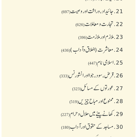
21.
جائیداد، وراثت اور وصیت
(697)
22.
تجارت و معاملات
(626)
23.
ملازم اور ملازمت
(396)
24.
معاشرت (اخلاق وآداب )
(436)
25.
اسلامی نام
(447)
26.
قرض،سود، جوا اور انشورنس
(333)
27.
عورتوں کے مسائل
(323)
28.
ممنوع اور مباح چیز یں
(519)
29.
کھانے پینے میں حلال و حرام
(227)
30.
مساجد کے حقوق اور آداب
(180)