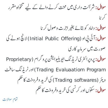
سوال:
شراکت داری میں محنت کرنے والے کے لیے تنخواہ مقرر
کرنا
سوال:
داماد کو بتائے بغیر اجرت وصول کرنا
سوال:
آئی پی او (Initial Public Offering) لانچ ہونے کی
صورت میں سرمایہ کاری
سوال:
پروپرائٹری ٹریڈنگ ایویلیوایشن پروگرام (Proprietary
Trading Evaluaatiom Program) اور ٹریڈنگ سافٹ
ویئر (Trading softwares) کی خرید و فروخت کا حکم
سوال:
سکوّں اور کرنسی کی خرید وفروخت کا حکم
تمام سوالات