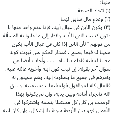
منها:
(١) اتحاد الصنعة
(٢) وعدم مال سابق لهما
(٣) وكون الابن في عيال أبيه، فإذا عدم واحد منها لا
يكون كسب الابن للأب، وانظر إلى ما عللوا به المسألة
من قولهم " لأن الابن إذا كان في عيال الأب يكون
معينا له فيما يصنع"، فمدار الحكم على ثبوت كونه
معينا له فيه فاعلم ذلك اه. ...... وأجاب أيضا عن
سؤال آخر بقوله: إن ثبت كون ابنه وأخويه عائلة عليه،
وأمرهم في جميع ما يفعلونه إليه، وهم معينون له
فالمال كله له والقول قوله فيما لديه بيمينه، وليتق
الله فالجزاء أمامه وبين يديه، وإن لم يكونوا بهذا
الوصف بل كان كل مستقلا بنفسه واشتركوا في
الأعمال فهو بين الأربعة سوية بلا إشكال، وإن كان ابنه