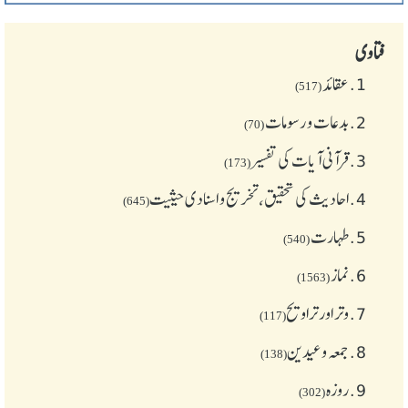
فتاوی
1.
عقائد
(517)
2.
بدعات و رسومات
(70)
3.
قرآنی آیات کی تفسیر
(173)
4.
احادیث کی تحقیق، تخریج و اسنادی حیثیت
(645)
5.
طهارت
(540)
6.
نماز
(1563)
7.
وتر اور تراویح
(117)
8.
جمعہ وعیدین
(138)
9.
روزہ
(302)