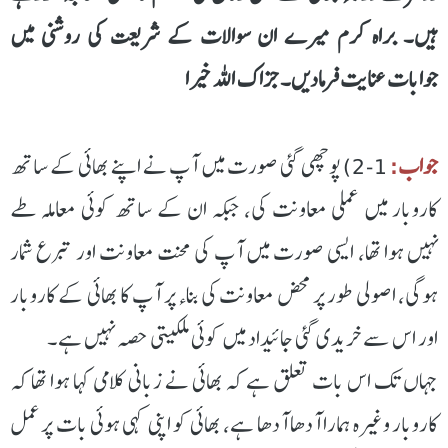
ہیں۔ براہ کرم میرے ان سوالات کے شریعت کی روشنی میں
جوابات عنایت فرمادیں۔ جزاک اللہ خیرا
جواب:
1-2) پوچھی گئی صورت میں آپ نے اپنے بھائی کے ساتھ
کاروبار میں عملی معاونت کی، جبکہ ان کے ساتھ کوئی معاملہ طے
نہیں ہوا تھا، ایسی صورت میں آپ کی محنت معاونت اور تبرع شمار
ہوگی، اصولی طور پر محض معاونت کی بناء پر آپ کا بھائی کے کاروبار
اور اس سے خریدی گئی جائیداد میں کوئی ملکیتی حصہ نہیں ہے۔
جہاں تک اس بات تعلق ہے کہ بھائی نے زبانی کلامی کہا ہوا تھا کہ
کاروبار وغیرہ ہمارا آدھا آدھا ہے، بھائی کو اپنی کہی ہوئی بات پر عمل