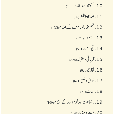
10.
زکوة و صدقات
(855)
11.
صدقۃ الفطر
(36)
12.
قسم نذر اور منت کے احکام
(136)
13.
اعتکاف
(123)
14.
حج و عمرہ
(501)
15.
قربانی و عقیقہ
(325)
16.
نکاح
(626)
17.
طلاق و خلع
(671)
18.
عدت
(77)
19.
رضاعت اور نومولود کے احکام
(100)
20.
میت و جنازہ
(378)