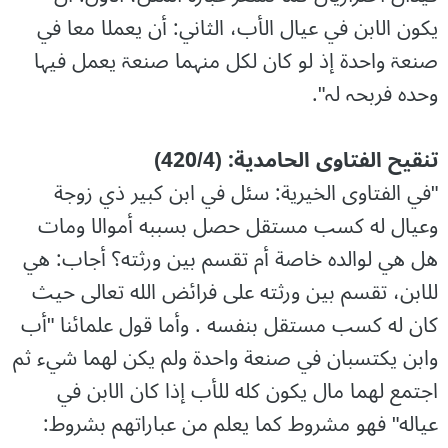
یکون الابن في عیال الأب، الثاني: أن یعملا معا في
صنعۃ واحدۃ إذ لو کان لکل منہما صنعۃ یعمل فیہا
وحدہ فربحہ لہ".
تنقيح الفتاوى الحامدية: (420/4)
"في الفتاوى الخيرية: سئل في ابن كبير ذي زوجة
وعيال له كسب مستقل حصل بسببه أموالا ومات
هل هي لوالده خاصة أم تقسم بين ورثته؟ أجاب: هي
للابن، تقسم بين ورثته على فرائض الله تعالى حيث
كان له كسب مستقل بنفسه . وأما قول علمائنا "أب
وابن يكتسبان في صنعة واحدة ولم يكن لهما شيء ثم
اجتمع لهما مال يكون كله للأب إذا كان الابن في
عياله" فهو مشروط كما يعلم من عباراتهم بشروط: