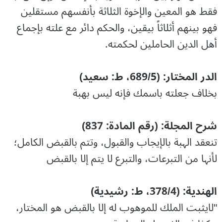
فقط هو المعين والإخوة الثلاثة بأنفسهم مستقلين
فهو بينهم أثلاثاً بيقين، والحكم دائر مع علته بإجماع
أهل الدين الحاملين لحكمته.
الدر المختار: (689/5، ط: سعید)
بخلاف جعلته باسمك فإنه ليس بهبة
شرح المجلة: (رقم المادۃ: 837)
تنعقد الہبة بالإیجاب والقبول، وتتم بالقبض الکامل؛
لأنہا من التبرعات، والتبرع لا یتم إلا بالقبض
الھندیة: (378/4، ط: رشیدیة)
"لايثبت الملك للموهوب له إلا بالقبض هو المختار،