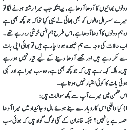
دونوں بھائیوں کا آدھا آدھا ہے، یہانتکہ جب میرا رشتہ ہونے لگا تو
میرے سسرال والوں کو بھی بھائی نے یہی کہا تھا کہ جو کچھ بھی ہے
وہ ہم دونوں کا آدھا آدھا ہے، اس طرح ہم ہنسی خوشی رہ رہے تھے۔
اب حالات کی وجہ سے ہم علیحدہ ہونا چارہے ہیں تو بھائی اپنی بات
سے مکر رہے ہیں اور مجھے آدھا دینے کے لیے تیار نہیں ہورہے
ہیں، بلکہ کہہ رہے ہیں کہ جو کچھ بھی ہے، وہ سب میرا ہے اور کہی
ہوئی بات کا کوئی اعتبار نہیں ہوتا ہے۔
اس ضمن میں میرے آپ سے کچھ سوالات ہیں:
۱) کیا واقعی اس کاروبار سے بنے ہوئے مال و جائیداد میں میرا آدھا
حصہ ہے یا نہیں؟ جبکہ خاندان کے کئی لوگ گواہ ہیں کہ بھائی سب