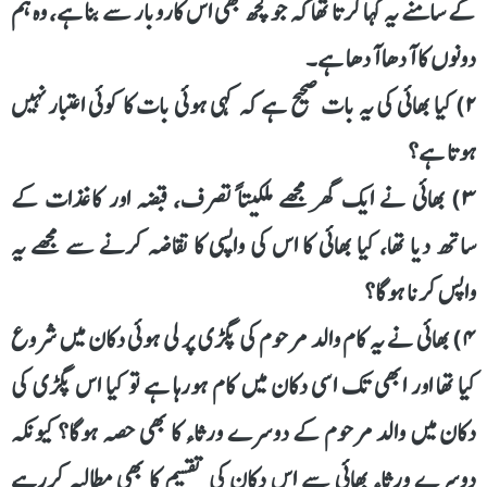
کے سامنے یہ کہا کرتا تھا کہ جو کچھ بھی اس کاروبار سے بنا ہے، وہ ہم
دونوں کا آدھا آدھا ہے۔
۲) کیا بھائی کی یہ بات صحیح ہے کہ کہی ہوئی بات کا کوئی اعتبار نہیں
ہوتا ہے؟
۳) بھائی نے ایک گھر مجھے ملکیتاً تصرف، قبضہ اور کاغذات کے
ساتھ دیا تھا، کیا بھائی کا اس کی واپسی کا تقاضہ کرنے سے مجھے یہ
واپس کرنا ہوگا؟
۴) بھائی نے یہ کام والد مرحوم کی پگڑی پر لی ہوئی دکان میں شروع
کیا تھا اور ابھی تک اسی دکان میں کام ہورہا ہے تو کیا اس پگڑی کی
دکان میں والد مرحوم کے دوسرے ورثاء کا بھی حصہ ہوگا؟ کیونکہ
دوسرے ورثاء بھائی سے اس دکان کی تقسیم کا بھی مطالبہ کررہے