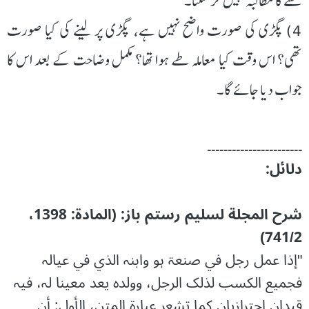
سے کا مطالبہ نہیں کر سکتا۔
4) پگڑی کی صورت واضح نہیں ہے، پگڑی پر لینے کی کیا صورت
تھی؟ اس وقت کیا معاملہ طے ہوا تھا؟ مکمل وضاحت کے بعد اس کا
جواب دیا جائے گا۔
۔۔۔۔۔۔۔۔۔۔۔۔۔۔۔۔۔۔۔۔۔۔۔
دلائل:
شرح المجلة لسلیم رستم باز: (المادۃ: 1398،
741/2)
"إذا عمل رجل في صنعۃ ہو وابنہ الذي في عیالہ
فجمیع الکسب لذلک الرجل، وولدہ یعد معینا لہ، فیہ
قیدان احترازیان کما تشعر عبارۃ المتن، الأول: أن