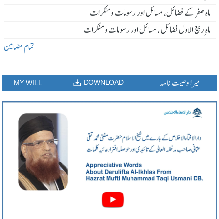
ماہ صفر کے فضائل، مسائل اور رسومات و منکرات
ماہ ِربیع الاول فضائل ، مسائل اور رسومات و منکرات
تمام مضامین
میرا وصیت نامہ
DOWNLOAD
MY WILL