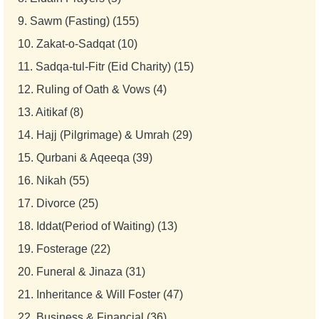
9.
Sawm (Fasting) (155)
10.
Zakat-o-Sadqat (10)
11.
Sadqa-tul-Fitr (Eid Charity) (15)
12.
Ruling of Oath & Vows (4)
13.
Aitikaf (8)
14.
Hajj (Pilgrimage) & Umrah (29)
15.
Qurbani & Aqeeqa (39)
16.
Nikah (55)
17.
Divorce (25)
18.
Iddat(Period of Waiting) (13)
19.
Fosterage (22)
20.
Funeral & Jinaza (31)
21.
Inheritance & Will Foster (47)
22.
Business & Financial (36)