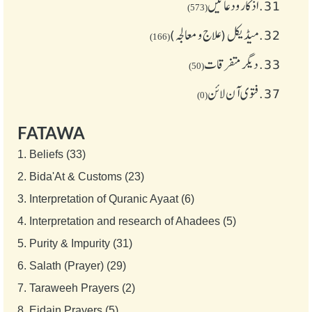
31.
اذکار ودعائیں
(573)
32.
میڈیکل (علاج و معالجہ)
(166)
33.
دیگر متفرقات
(50)
37.
فتوی آن لائن
(0)
FATAWA
1.
Beliefs (33)
2.
Bida'At & Customs (23)
3.
Interpretation of Quranic Ayaat (6)
4.
Interpretation and research of Ahadees (5)
5.
Purity & Impurity (31)
6.
Salath (Prayer) (29)
7.
Taraweeh Prayers (2)
8.
Eidain Prayers (5)