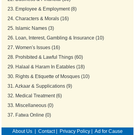
23.
Employee & Employment (8)
24.
Characters & Morals (16)
25.
Islamic Names (3)
26.
Loan, Interest, Gambling & Insurance (10)
27.
Women's Issues (16)
28.
Prohibited & Lawful Things (60)
29.
Halaal & Haram In Eatables (18)
30.
Rights & Etiquette of Mosques (10)
31.
Azkaar & Supplications (9)
32.
Medical Treatment (6)
33.
Miscellaneous (0)
37.
Fatwa Online (0)
About Us
|
Contact
|
Privacy Policy
|
Ad for Cause