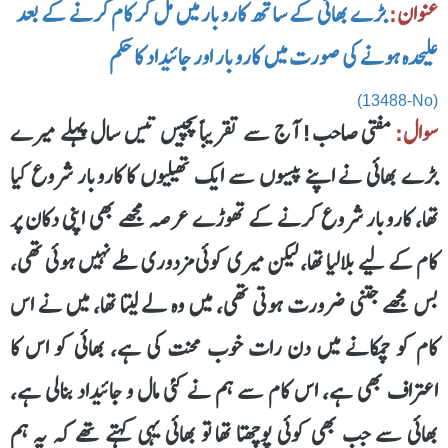
عنوان:
بڑے بھائی کے ساتھ کاروبار میں مل کر کام کرنے کے بعد
علیحدہ ہونے کی صورت میں کاروبار اور جائیداد کا حکم
(13488-No)
سوال:
مفتی صاحب! آج سے تقریباً پچیس تیس سال پہلے میرے
بڑے بھائی نے اپنے پیسوں سے ایک تھیلیوں کا کاروبار شروع کیا
تھا، کاروبار شروع کرنے کے تھوڑے عرصہ مجھے بھی اپنی دکان پر
کام کے لیے بلالیا تھا، لیکن میری کوئی مزدوری طے نہیں ہوئی تھی،
بس مجھے جتنی ضرورت ہوتی تھی، میں وہ لے لیتا تھا، میں نے اس
کام کو چمکانے میں دن رات خوب محنت کی ہے، بھائی کو اس کا
اعتراف بھی ہے، اس کام سے ہم نے کئی مال و جائیداد بنالی ہے،
بھائی سے جب بھی کوئی پوچھتا تھا تو بھائی یہی کہتے تھے کہ یہ ہم