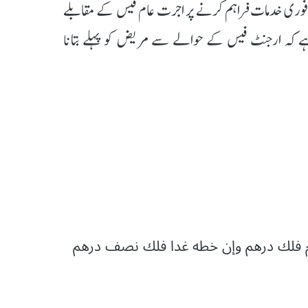
 فوری خدمات فراہم کرنے پر اجرت عام فیس کے مقابلے
یہ ہے کہ ارجنٹ فیس کے حوالے سے مریض کو پہلے بتانا
وم فلك درهم وإن خطه غدا فلك نصف درهم