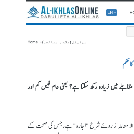
H
EN
میڈیکل (علاج و معالجہ)
Home
ا حکم
ابلے میں زیادہ رکھ سکتا ہے؟ یعنی عام فیس کم اور
لا معاملہ از روئے شرع "اجارہ" ہے، جس کی صحت کے