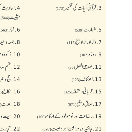
3.
قرآنی آیات کی تفسیر
4.
احادیث کی
(173)
حیثیت
(644)
5.
طهارت
6.
نماز
(1563)
(539)
7.
وتر اور تراویح
8.
جمعہ وعی
(117)
9.
روزہ
10.
زکوة و
(302)
11.
صدقۃ الفطر
12.
قسم نذر
(36)
13.
اعتکاف
14.
حج و عمر
(123)
15.
قربانی و عقیقہ
16.
نکاح
(626)
(325)
17.
طلاق و خلع
18.
عدت
(77)
(671)
19.
رضاعت اور نومولود کے احکام
20.
میت و ج
(100)
21.
جائیداد، وراثت اور وصیت
22.
تجارت 
(697)