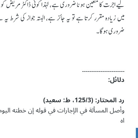
لیے اجرت کا متعین ہونا ضروری ہے، لہذا کوئی ڈاکٹر مریض کو
میں زیادہ مقرر کرتا ہے تو یہ جائز ہے، البتہ جواز کی شرط 
ضروری ہوگا۔
۔۔۔۔۔۔۔۔۔۔۔۔۔۔۔۔۔۔۔۔۔۔۔
دلائل:
رد المحتار: (125/3، ط: سعيد)
وأصل المسألة في الإجارات في قوله إن خطته الي
اه