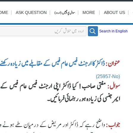
|
|
|
سوال پوچھیں (اردو)
|
|
OME
ASK QUESTION
MORE
ABOUT US
Search in English
عنوان:
ڈاکٹر کا ارجنٹ فیس عام فیس کے مقابلے میں زیادہ رکھنے ک
(25957-No)
سوال:
مفتی صاحب! کیا ڈاکٹر اپنی ارجنٹ فیس عام فیس کے مق
ایمرجنسی کی زیادہ ہو، رہنمائی فرمائیں۔
جواب:
واضح رہے کہ ڈاکٹر اور مریض کے درمیان طے ہونے وا