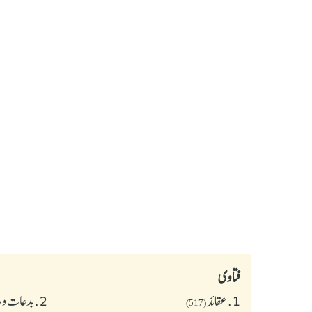
فتاوی
1.
عقائد
2.
بدعات و 
(517)