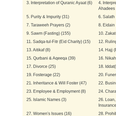
3.
Interpretation of Quranic Ayaat (6)
4.
Interpr
Ahadees 
5.
Purity & Impurity (31)
6.
Salath 
7.
Taraweeh Prayers (2)
8.
Eidain 
9.
Sawm (Fasting) (155)
10.
Zakat
11.
Sadqa-tul-Fitr (Eid Charity) (15)
12.
Rulin
13.
Aitikaf (8)
14.
Hajj 
15.
Qurbani & Aqeeqa (39)
16.
Nikah
17.
Divorce (25)
18.
Iddat(
19.
Fosterage (22)
20.
Funer
21.
Inheritance & Will Foster (47)
22.
Busin
23.
Employee & Employment (8)
24.
Chara
25.
Islamic Names (3)
26.
Loan,
Insurance
27.
Women's Issues (16)
28.
Prohi