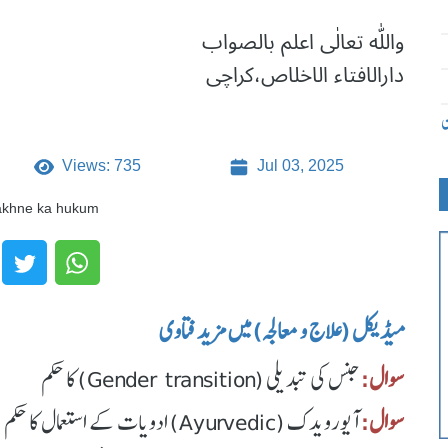
واللّٰه تعالٰی اعلم بالصواب
دارالافتاء الاخلاص،کراچی
ن
Views: 735
Jul 03, 2025
rakhne ka hukum
میڈیکل (علاج و معالجہ) میں مزید فتاوی
سوال:
جنس کی تبدیلی (Gender transition) کا حکم
سوال:
آیورویدک (Ayurvedic) ادویات کے استعمال کا حکم