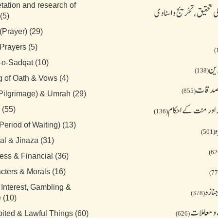
etation and research of
 تحقیق، تخریج و اسنادی
(5)
(Prayer) (29)
Prayers (5)
-o-Sadqat (10)
دین
(138)
g of Oath & Vows (4)
 صدقات
(855)
(Pilgrimage) & Umrah (29)
 اور منت کے احکام
 (55)
(136)
Period of Waiting) (13)
ہ
(501)
al & Jinaza (31)
ess & Financial (36)
cters & Morals (16)
 Interest, Gambling &
نازہ
(378)
 (10)
و معاملات
bited & Lawful Things (60)
(626)