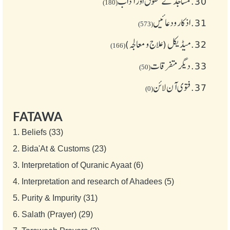
30.
مساجد کے حقوق اور آداب
(180)
31.
اذکار ودعائیں
(573)
32.
میڈیکل (علاج و معالجہ)
(166)
33.
دیگر متفرقات
(50)
37.
فتوی آن لائن
(0)
FATAWA
1.
Beliefs (33)
2.
Bida'At & Customs (23)
3.
Interpretation of Quranic Ayaat (6)
4.
Interpretation and research of Ahadees (5)
5.
Purity & Impurity (31)
6.
Salath (Prayer) (29)