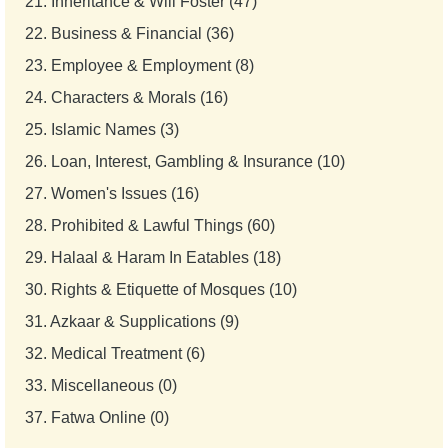
21.
Inheritance & Will Foster (47)
22.
Business & Financial (36)
23.
Employee & Employment (8)
24.
Characters & Morals (16)
25.
Islamic Names (3)
26.
Loan, Interest, Gambling & Insurance (10)
27.
Women's Issues (16)
28.
Prohibited & Lawful Things (60)
29.
Halaal & Haram In Eatables (18)
30.
Rights & Etiquette of Mosques (10)
31.
Azkaar & Supplications (9)
32.
Medical Treatment (6)
33.
Miscellaneous (0)
37.
Fatwa Online (0)