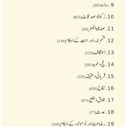
9.
روزہ
(302)
10.
زکوة و صدقات
(855)
11.
صدقۃ الفطر
(36)
12.
قسم نذر اور منت کے احکام
(136)
13.
اعتکاف
(123)
14.
حج و عمرہ
(501)
15.
قربانی و عقیقہ
(325)
16.
نکاح
(626)
17.
طلاق و خلع
(671)
18.
عدت
(77)
19.
رضاعت اور نومولود کے احکام
(100)