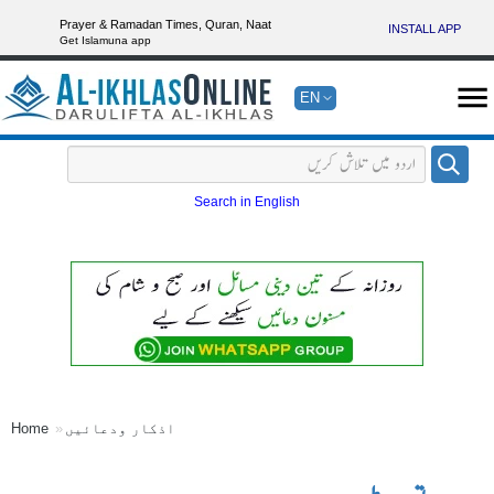
Prayer & Ramadan Times, Quran, Naat
INSTALL APP
Get Islamuna app
EN
Search in English
اذکار ودعائیں
Home