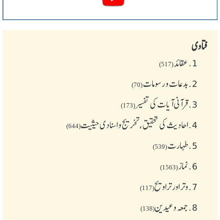
فتاوی
1.
عقائد
(517)
2.
بدعات و رسومات
(70)
3.
قرآنی آیات کی تفسیر
(173)
4.
احادیث کی تحقیق، تخریج و اسنادی حیثیت
(644)
5.
طهارت
(539)
6.
نماز
(1563)
7.
وتر اور تراویح
(117)
8.
جمعہ وعیدین
(138)