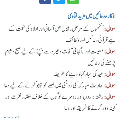
اذکار ودعائیں میں مزید فتاوی
سوال:
آنکھوں کے مرض، نکاح میں آسانی اور اولاد کی نعمت کے
لیے قرآنی دعائیں اور وظائف
سوال:
مصیبت اور ناگہانی آفات وغیرہ سے بچنے کے لیے صبح و شام
پڑھنے کی دعائیں
سوال:
عید کی مبارکباد دینے کا طریقہ
سوال:
احادیث مبارکہ کی روشنی میں غصے کو قابو کرنے کے لیے دعا
سوال:
رشتہ داروں اور دوسرے لوگوں کے خلاف غصّہ، نفرت اور
کینہ دور کرنے کا طریقہ اور دعا