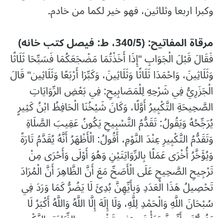
وكبرا اربعا وثلاثين، فهو خير لكما من خادم۔
مرقاۃ المفاتیح: (340/5، ط: فیصل کتب خانه)
فَقَالَ قَبْلَ الْجَوَابِ "إِذَا أَخَذْتُمَا مَضْجَعَكُمَا فَسَبِّحَا ثَلَاثًا
وَثَلَاثِينَ، وَاحْمَدَا ثَلَاثًا وَثَلَاثِينَ، وَكَبِّرَا أَرْبَعًا وَثَلَاثِين" قَالَ
الْجَزَرِيُّ فِي شَرْحِهِ لِلْمَصَابِيحِ: فِي بَعْضِ الرِّوَايَاتِ
الصَّحِيحَةِ التَّكْبِيرُ أَوَّلًا، وَكَانَ شَيْخُنَا الْحَافِظُ ابْنُ كَثِيرٍ
يُرَجِّحُهُ وَيَقُولُ: تَقَدُّمُ التَّسْبِيحِ يَكُونُ عَقِيبَ الصَّلَاةِ
وَتَقَدُّمُ التَّكْبِيرِ عِنْدَ النَّوْمِ، أَقُولُ: الْأَظْهَرُ أَنَّهُ يُقَدَّمُ تَارَةً
وَيُؤَخَّرُ أُخْرَى عَمَلًا بِالرِّوَايَتَيْنِ وَهُوَ أَوْلَى وَأَحْرَى مِنْ
تَرْجِيحِ الصَّحِيحِ عَلَى الْأَصَحِّ مَعَ أَنَّ الظَّاهِرَ أَنَّ الْمُرَادَ
تَحْصِيلُ هَذَا الْعَدَدِ وَبِأَيِّهِنَّ بُدِئَ لَا يَضُرُّ كَمَا وَرَدَ فِي
سُبْحَانَ اللَّهِ وَالْحَمْدِ لِلَّهِ، وَلَا إِلَهَ إِلَّا اللَّهُ وَاللَّهُ أَكْبَرُ لَا