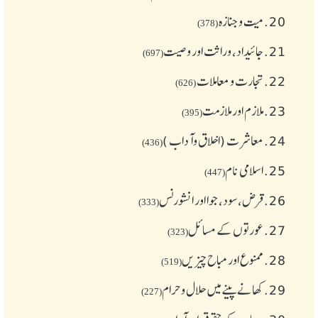
20.
میت و جنازہ
(378)
21.
جائیداد، وراثت اور وصیت
(697)
22.
تجارت و معاملات
(626)
23.
ملازم اور ملازمت
(395)
24.
معاشرت (اخلاق وآداب )
(436)
25.
اسلامی نام
(447)
26.
قرض،سود، جوا اور انشورنس
(333)
27.
عورتوں کے مسائل
(323)
28.
ممنوع اور مباح چیز یں
(519)
29.
کھانے پینے میں حلال و حرام
(227)