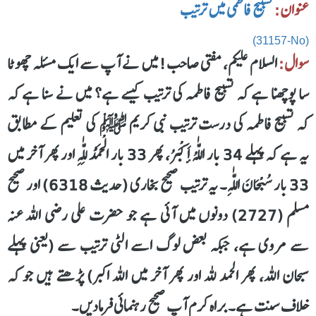
عنوان:
تسبیح فاطمی میں ترتیب
(31157-No)
سوال:
السلام علیکم، مفتی صاحب! میں نے آپ سے ایک مسئلہ چھوٹا
سا پوچھنا ہے کہ تسبیح فاطمہ کی ترتیب کیسے ہے؟ میں نے سنا ہے کہ
کہ تسبیح فاطمہ کی درست ترتیب نبی کریم ﷺ کی تعلیم کے مطابق
یہ ہے کہ پہلے 34 بار اللّٰهُ أَكْبَرُ، پھر 33 بار الْحَمْدُ لِلّٰهِ اور پھر آخر میں
33 بار سُبْحَانَ اللّٰهِ۔ یہ ترتیب صحیح بخاری (حدیث 6318) اور صحیح
مسلم (2727) دونوں میں آئی ہے جو حضرت علی رضی اللہ عنہ
سے مروی ہے، جبکہ بعض لوگ اسے الٹی ترتیب سے (یعنی پہلے
سبحان اللہ، پھر الحمد للہ اور پھر آخر میں اللہ اکبر) پڑھتے ہیں جو کہ
خلاف سنت ہے۔ براہ کرم آپ صحیح رہنمائی فرمادیں۔