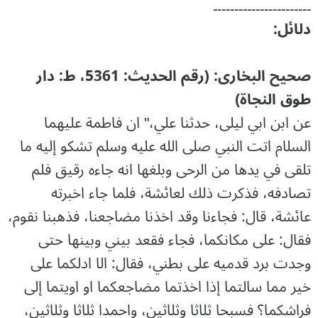
۔۔۔۔۔۔۔۔۔۔۔۔۔۔۔۔۔۔۔۔۔۔۔
دلائل:
صحیح البخاری: (رقم الحدیث: 5361، ط: دار
طوق النجاۃ)
عن ابن ابي ليلى، حدثنا علي،" ان فاطمة عليهما
السلام اتت النبي صلى الله عليه وسلم تشكو إليه ما
تلقى في يدها من الرحى وبلغها انه جاءه رقيق فلم
تصادفه، فذكرت ذلك لعائشة، فلما جاء اخبرته
عائشة، قال: فجاءنا وقد اخذنا مضاجعنا، فذهبنا نقوم،
فقال: على مكانكما، فجاء فقعد بيني وبينها حتى
وجدت برد قدميه على بطني، فقال: الا ادلكما على
خير مما سالتما إذا اخذتما مضاجعكما او اويتما إلى
فراشكما؟ فسبحا ثلاثا وثلاثين، واحمدا ثلاثا وثلاثين،