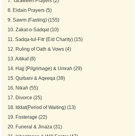
7.
Taraweeh Prayers (2)
8.
Eidain Prayers (5)
9.
Sawm (Fasting) (155)
10.
Zakat-o-Sadqat (10)
11.
Sadqa-tul-Fitr (Eid Charity) (15)
12.
Ruling of Oath & Vows (4)
13.
Aitikaf (8)
14.
Hajj (Pilgrimage) & Umrah (29)
15.
Qurbani & Aqeeqa (39)
16.
Nikah (55)
17.
Divorce (25)
18.
Iddat(Period of Waiting) (13)
19.
Fosterage (22)
20.
Funeral & Jinaza (31)