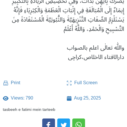
يَضُرُّكَ بِأَيِّهِنَّ بَدَأْتَ، وَفِي تَخْصِيصِ الزِّيَادَةِ بِالتَّكْبِيرِ
إِيمَاءٌ إِلَى الْمُبَالَغَةِ فِي إِثْبَاتِ الْعَظَمَةِ وَالْكِبْرِيَاءِ فَإِنَّهُ
يَسْتَلْزِمُ الصِّفَاتِ التَّنْزِيهَيَّةَ وَالثُّبُوتِيَّةَ الْمُسْتَفَادَةَ مِنَ
التَّسْبِيحِ وَالْحَمْدِ، وَاللَّهُ أَعْلَمُ
واللّٰه تعالٰی اعلم بالصواب
دارالافتاء الاخلاص،کراچی
Full Screen
Print
Views: 790
Aug 25, 2025
tasbeeh e fatimi mein tarteeb