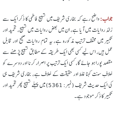
جواب:
واضح رہے کہ بخاری شریف میں تسبیح فاطمی کا ذکر ایک سے
زائد روایات میں آیا ہے، ان میں بعض روایات میں تسبیح، تحمید اور
تکبیر میں مختلف ترتیب مذکورہ ہے، یہ تمام روایات صحیح اور قابل
عمل ہیں، اس لیے کسی بھی ایک طریقہ کے مطابق تسبیح پڑھنے سے
مقصد پورا ہو جائے گا، کسی ایک ترتیب پر اصرار کرنا اور دوسرے کو
خلافِ سنت کہنا غلط اور حقیقت کے خلاف ہے، بخاری شریف ہی
کی ایک حدیث شریف (نمبر: 5361) میں پہلے تسبیح پھر تحمید اور
تکبیر کا ذکر موجود ہے۔