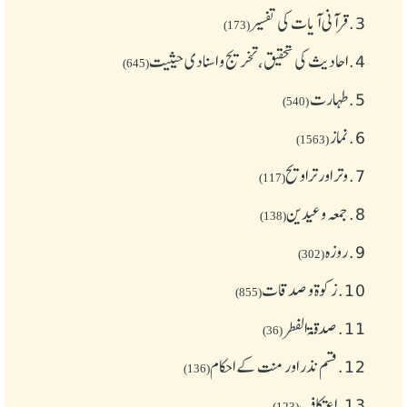
3.
قرآنی آیات کی تفسیر
(173)
4.
احادیث کی تحقیق، تخریج و اسنادی حیثیت
(645)
5.
طهارت
(540)
6.
نماز
(1563)
7.
وتر اور تراویح
(117)
8.
جمعہ وعیدین
(138)
9.
روزہ
(302)
10.
زکوة و صدقات
(855)
11.
صدقۃ الفطر
(36)
12.
قسم نذر اور منت کے احکام
(136)
13.
اعتکاف
(123)