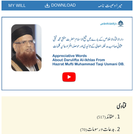
میرا وصیت نامہ
DOWNLOAD
MY WILL
فتاوی
1.
عقائد
(517)
2.
بدعات و رسومات
(70)