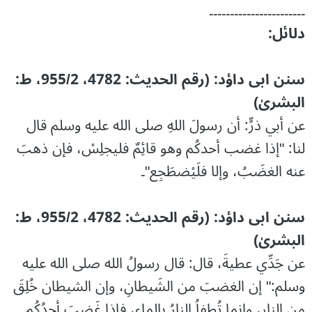
۔۔۔۔۔۔۔۔۔۔۔۔۔۔۔۔۔۔۔۔۔۔۔
دلائل:
سنن ابی داؤد: (رقم الحدیث: 4782، 955/2، ط:
البشریٰ)
عن أبي ذرٍّ: أن رسولَ اللهِ صلى الله عليه وسلم قال
لنا: "إذا غضب أحدكُم وهو قائِمٌ فليجلِسْ، فإن ذهبَ
عنه الغضَبُ، وإلا فلَيْضطَجِع"۔
سنن ابی داؤد: (رقم الحدیث: 4782، 955/2، ط:
البشریٰ)
عن جَدِّي عطيةَ، قال: قال رسولُ الله صلى الله عليه
وسلم:" إن الغضبَ من الشَيطانِ، وإن الشيطان خُلِقَ
مِن النار، وإنما تُطفاُ النارُ بالماء، فإذا غَضِبَ أحدُكُم