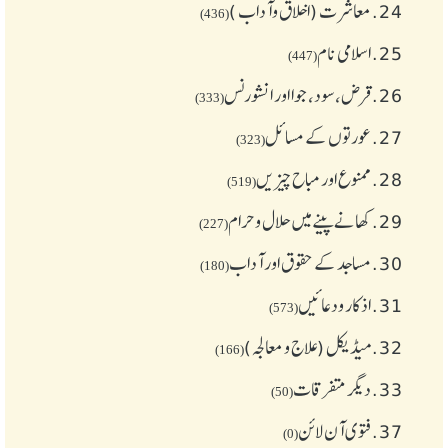
24.
معاشرت (اخلاق وآداب )
(436)
25.
اسلامی نام
(447)
26.
قرض،سود، جوا اور انشورنس
(333)
27.
عورتوں کے مسائل
(323)
28.
ممنوع اور مباح چیز یں
(519)
29.
کھانے پینے میں حلال و حرام
(227)
30.
مساجد کے حقوق اور آداب
(180)
31.
اذکار ودعائیں
(573)
32.
میڈیکل (علاج و معالجہ)
(166)
33.
دیگر متفرقات
(50)
37.
فتوی آن لائن
(0)