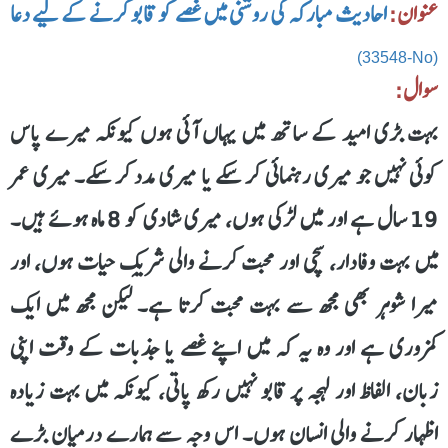
عنوان:
احادیث مبارکہ کی روشنی میں غصے کو قابو کرنے کے لیے دعا
(33548-No)
سوال:
بہت بڑی امید کے ساتھ میں یہاں آئی ہوں کیونکہ میرے پاس
کوئی نہیں جو میری رہنمائی کر سکے یا میری مدد کر سکے۔ میری عمر
19 سال ہے اور میں لڑکی ہوں، میری شادی کو 8 ماہ ہوئے ہیں۔
میں بہت وفادار، سچی اور محبت کرنے والی شریکِ حیات ہوں، اور
میرا شوہر بھی مجھ سے بہت محبت کرتا ہے۔ لیکن مجھ میں ایک
کمزوری ہے اور وہ یہ کہ میں اپنے غصے یا جذبات کے وقت اپنی
زبان، الفاظ اور لہجہ پر قابو نہیں رکھ پاتی، کیونکہ میں بہت زیادہ
اظہار کرنے والی انسان ہوں۔ اس وجہ سے ہمارے درمیان بڑے