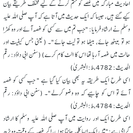
احادیث مبارکہ میں غصے کو ختم کرنے کے لیے مختلف طریقے بیان
کیے گئے ہیں، جیسا کہ ایک حدیث میں آتا ہے کہ آپ صلی اللہ علیہ
وسلم نے ارشاد فرمایا: "جب تم میں سے کسی کو غصہ آئے اور وہ کھڑا
ہو تو بیٹھ جائے، بیٹھا ہو تو لیٹ جائے"۔ ( یعنی جس کیفیت اور
حالت میں غصہ آرہا تھا اس کا الٹ کام کرے) (سنن ابی داؤد: رقم
الحدیث: 4782،ط: البشریٰ)
اسی طرح ایک طریقہ یہ بھی بیان کیا گیا ہے " جب کسی کو غصہ
آئے تو اس کو چاہیے کہ وہ وضو کرلے"۔ (سنن ابی داؤد: رقم
الحدیث: 4784،ط: البشریٰ)
اسی طرح ایک اور روایت میں آپ صلی اللہ علیہ وسلم کا ارشاد
گرامی ہے:"میں ایک ایسا کلمہ جانتا ہوں، اگر غصہ کے وقت وہ پڑھ