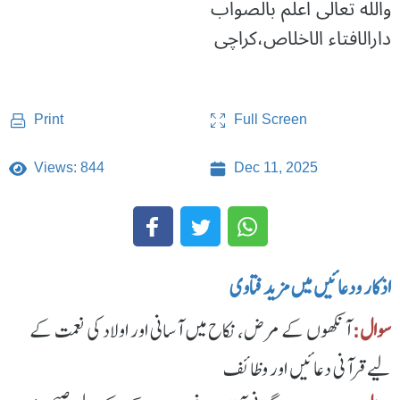
واللّٰه تعالٰی اعلم بالصواب
دارالافتاء الاخلاص،کراچی
Full Screen
Print
Views: 844
Dec 11, 2025
اذکار ودعائیں میں مزید فتاوی
سوال:
آنکھوں کے مرض، نکاح میں آسانی اور اولاد کی نعمت کے
لیے قرآنی دعائیں اور وظائف