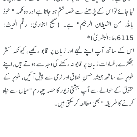
لیا جائے تو اس کے پڑھنے سے غصہ ختم ہو جاتا ہے اور وہ کلمہ "اعوذ
باللہ من الشیطان الرجیم" ہے۔ (صحیح البخاری: رقم الحیث:
6115،ط: البشریٰ)*
اس کے ساتھ آپ اپنے لہجے اور زبان پر قابو رکھیے، کیونکہ اکثر
جھگڑے، فسادات زبان پر قابو نہ رکھنے کی وجہ سے ہوتے ہیں، اپنے
شوہر کے ساتھ ہمیشہ حسنِ اخلاق اور نرمی سے پیش آئیں، شوہر کے
حقوق کے حوالے سے آپ بہشتی زیور کا حصہ چہارم "میاں سے نباہ
کرنے کا طریقہ" بھی مطالعہ کر سکتی ہیں۔