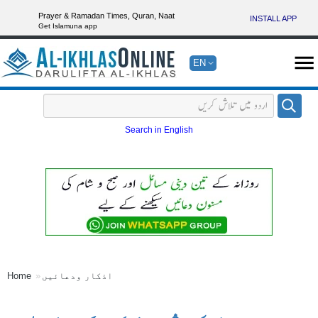
Prayer & Ramadan Times, Quran, Naat
INSTALL APP
Get Islamuna app
EN
Search in English
اذکار ودعائیں
Home