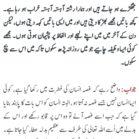
جھگڑے ہو جاتے ہیں اور ہمارا رشتہ آہستہ آہستہ خراب ہو رہا ہے۔
کچھ باتیں مجھے بھڑکا دیتی ہیں اور میں ایسی باتیں کہہ دیتی ہوں، لیکن
دن کے آخر میں میں اپنے لہجے اور الفاظ پر پشیمان ہوتی ہوں۔ مجھے
کوئی ایسا وظیفہ چاہیے جو میں روزانہ پڑھ سکوں تاکہ میں اس سے بچ
سکوں۔
جواب:
واضح رہے کہ غصہ انسان کی فطرت میں رکھا گیا ہے، کوئی
ایسا انسان نہیں جسے غصہ نہ اۤتا ہو، البتہ انسان کو اس بات کا پابند بنایا
گیا ہے کہ جب اسے غصہ آئے تو وہ اس پر قابو رکھے اور اس کے
بدلے میں اُسے اللہ تعالی کی طرف سے عظیم بدلہ عطاء کیا جاتا ہے۔