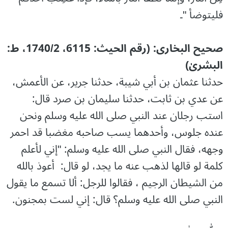
فليتوضأ "۔
صحیح البخاری: (رقم الحیث: 6115، 1740/2، ط:
البشریٰ)
حدثنا عثمان بن أبي شيبة، حدثنا جرير، عن الأعمش،
عن عدي بن ثابت، حدثنا سليمان بن صرد قال:
استب رجلان عند النبي صلى الله عليه وسلم ونحن
عنده جلوس، وأحدهما يسب صاحبه مغضبا قد احمر
وجهه، فقال النبي صلى الله عليه وسلم: "إني لأعلم
كلمة لو قالها لذهب عنه ما يجد، لو قال: ‌ أعوذ ‌بالله
من الشيطان الرجيم ، فقالوا للرجل: ألا تسمع ما يقول
النبي صلى الله عليه وسلم؟ قال: إني لست بمجنون.