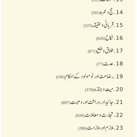
14.
حج و عمرہ
(501)
15.
قربانی و عقیقہ
(325)
16.
نکاح
(626)
17.
طلاق و خلع
(671)
18.
عدت
(77)
19.
رضاعت اور نومولود کے احکام
(100)
20.
میت و جنازہ
(378)
21.
جائیداد، وراثت اور وصیت
(697)
22.
تجارت و معاملات
(626)
23.
ملازم اور ملازمت
(396)