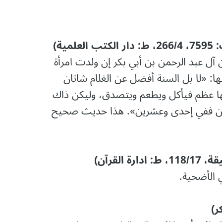
ية)
ن آل عبد الرحمن بن أبي بكر إن ولدت امرأة
ها: «لا بل السنة أفضل عن الغلام شاتان
 لها عظم فيأكل ويطعم ويتصدق، وليكن ذاك
 يكن ففي إحدى وعشرين». هذا حديث صحيح
لقرآن)
 الأضحية.