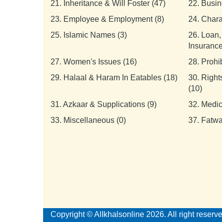
21.
Inheritance & Will Foster (47)
22.
Busin
23.
Employee & Employment (8)
24.
Chara
25.
Islamic Names (3)
26.
Loan,
Insurance
27.
Women's Issues (16)
28.
Prohi
29.
Halaal & Haram In Eatables (18)
30.
Right
(10)
31.
Azkaar & Supplications (9)
32.
Medic
33.
Miscellaneous (0)
37.
Fatwa
Copyright © AlIkhalsonline 2026. All right reserv