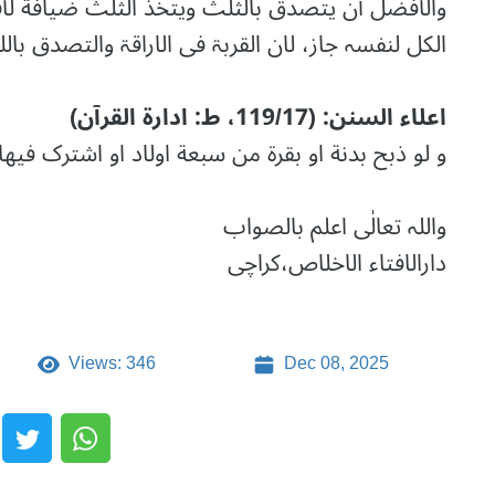
والأفضل أن یتصدق بالثلث ویتخذ الثلث ضیافة لأق
الکل لنفسہ جاز، لان القربۃ فی الاراقۃ والتصدق بال
اعلاء السنن: (119/17، ط: ادارۃ القرآن)
و لو ذبح بدنة او بقرۃ من سبعة اولاد او اشترک فیھا
واللہ تعالٰی اعلم بالصواب
دارالافتاء الاخلاص،کراچی
Views: 346
Dec 08, 2025