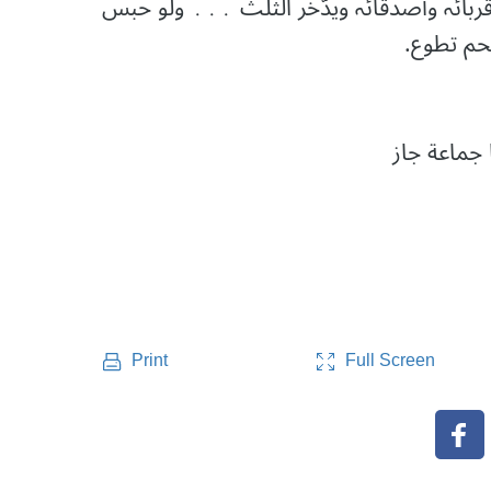
ربائہ وأصدقائہ ویدّخر الثلث ․․․ ولو حبس
لحم تطوع.
 جماعة جاز
Full Screen
Print