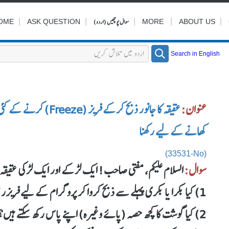
|
|
|
سوال پوچھیں (اردو)
|
|
OME
ASK QUESTION
MORE
ABOUT US
Search in English
عنوان:
عقیقہ کا جانور ذبح کرک
کھانے کے لیے رکھنا
(33531-No)
سوال:
السلام علیکم، مفتی صاحب! ایک لڑکے اور ایک لڑکی عقیق
1) کیا بکرا یا بکری پہلے سے ذبح کروا کر پروگرام کے لیے فریزر میں رکھ سکتے ہیں؟
2) کیا گوشت کا کچھ حصہ (پائے وغیرہ) اپنے پاس رکھ سکتے ہیں؟