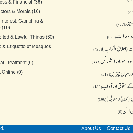
ess & Financial (36)
cters & Morals (16)
 Interest, Gambling &
نازہ
(377)
 (10)
و معاملات
bited & Lawful Things (60)
(626)
s & Etiquette of Mosques
 (اخلاق وآداب )
(435)
د، جوا اور انشورنس
(333)
al Treatment (6)
ور مباح چیز یں
 Online (0)
(518)
کے حقوق اور آداب
(180)
(علاج و معالجہ)
(166)
ن لائن
(0)
ed.
About Us
|
Contact Us