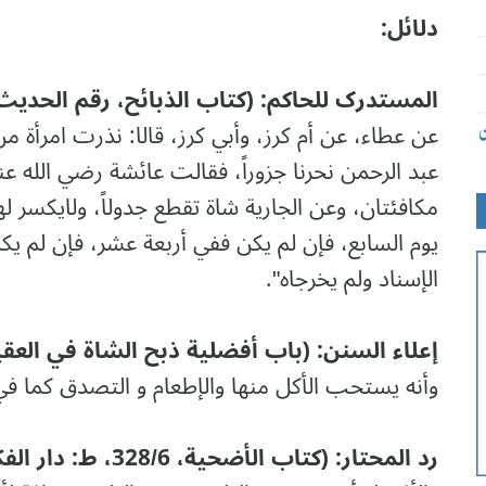
دلائل:
المستدرک للحاکم: (کتاب الذبائح، رقم الحدیث: 7595، 266/4، ط: دار الكتب العلم
عن عطاء، عن أم كرز، وأبي كرز، قالا: نذرت امرأة م
ن
عبد الرحمن نحرنا جزوراً، فقالت عائشة رضي الله عن
مكافئتان، وعن الجارية شاة تقطع جدولاً، ولايكسر
يوم السابع، فإن لم يكن ففي أربعة عشر، فإن لم
الإسناد ولم يخرجاه".
إعلاء السنن: (باب أفضلية ذبح الشاة في العقيقة، 118/17، ط: ادارۃ ا
وأنه يستحب الأكل منها والإطعام و التصدق كما في
رد المحتار: (کتاب الأضحیة، 328/6، ط: دار الفکر)