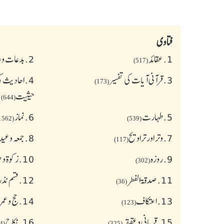
فتاوی
1.
عقائد
2.
بدعات و 
(517)
3.
قرآنی آیات کی تفسیر
4.
احادیث کی
(173)
حیثیت
(644)
5.
طهارت
6.
نماز
(1562)
(539)
7.
وتر اور تراویح
8.
جمعہ وعی
(117)
9.
روزہ
10.
زکوة و
(302)
11.
صدقۃ الفطر
12.
قسم نذر
(36)
13.
اعتکاف
14.
حج و عمر
(123)
15.
قربانی و عقیقہ
16.
نکاح
(624)
(325)