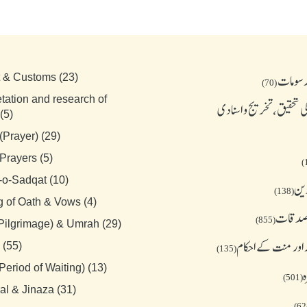
رسومات
t & Customs (23)
(70)
etation and research of
 تحقیق، تخریج و اسنادی
(5)
(Prayer) (29)
Prayers (5)
-o-Sadqat (10)
دین
(138)
g of Oath & Vows (4)
 صدقات
(855)
(Pilgrimage) & Umrah (29)
 اور منت کے احکام
 (55)
(135)
Period of Waiting) (13)
ہ
(501)
al & Jinaza (31)