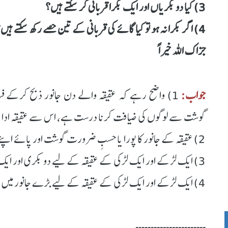
3) کیا دو بکریاں اور ایک بکرا قربانی کر سکتے ہیں؟
4) اگر بکرا نہ ہو تو کیا گائے کی قربانی کے تین حصے رکھ سکتے ہیں؟
جزاک اللہ خیراً
جواب:
گوشت سے لوگوں کی ضیافت کرنا درست ہے، اس سے عقیقہ ادا ہ
2) عقیقہ کے جانور کا پورا یا حسبِ ضرورت گوشت اور پائے اپنے لیے رکھنا درست ہے۔
3) ایک لڑکے اور ایک لڑکی کے عقیقہ کے لیے دو بکری اور ایک بکرا ذبح کرسکتے ہیں۔
4) ایک لڑکے اور ایک لڑکی کے عقیقہ کے لیے بڑے جانور میں تین حصے لے سکتے ہیں۔
۔۔۔۔۔۔۔۔۔۔۔۔۔۔۔۔۔۔۔۔۔۔۔