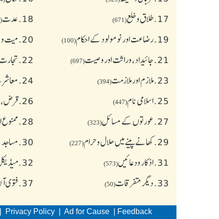
17.
طلاق و خلع
18.
عدت
(77)
(671)
19.
رضاعت اور نومولود کے احکام
20.
میت و ج
(100)
21.
جائیداد، وراثت اور وصیت
22.
تجارت 
(697)
23.
ملازم اور ملازمت
24.
معاشرت
(394)
25.
اسلامی نام
26.
قرض،سو
(447)
27.
عورتوں کے مسائل
28.
ممنوع ا
(323)
29.
کھانے پینے میں حلال و حرام
30.
مساجد 
(227)
31.
اذکار ودعائیں
32.
میڈیکل 
(573)
33.
دیگر متفرقات
37.
فتوی آ
(50)
|
Privacy Policy
|
Ad for Cause
|
Feedback