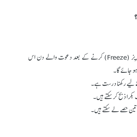
1) واضح رہے کہ عقیقہ والے دن جانور ذبح کرکے فریز (Freeze) کرنے کے بعد دعوت والے دن اس
و جائے گا۔