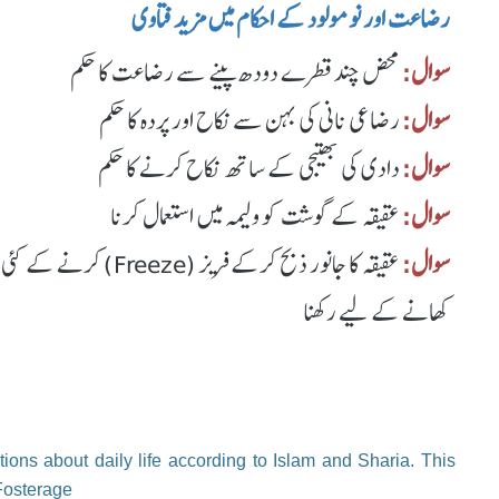
رضاعت اور نومولود کے احکام میں مزید فتاوی
سوال:
محض چند قطرے دودھ پینے سے رضاعت کا حکم
سوال:
رضاعی نانی کی بہن سے نکاح اور پردہ کا حکم
سوال:
دادی کی بھتیجی کے ساتھ نکاح کرنے کا حکم
سوال:
عقیقہ کے گوشت کو ولیمہ میں استعمال کرنا
سوال:
عقیقہ کا جانور ذبح کرکے
کھانے کے لیے رکھنا
ions about daily life according to Islam and Sharia. This
 Fosterage