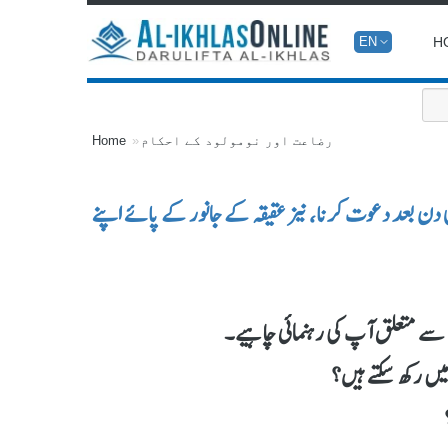
H
EN
رضاعت اور نومولود کے احکام
Home
ے فریز (Freeze) کرنے کے کئی دن بعد دعوت کرنا، نیز عقیقہ کے جانور کے پائے اپنے
ہ سے متعلق آپ کی رہنمائی چاہیے۔