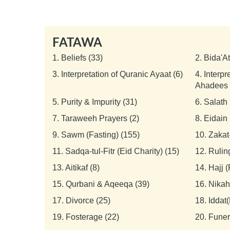
FATAWA
1.
Beliefs (33)
2.
Bida'A
3.
Interpretation of Quranic Ayaat (6)
4.
Interpr
Ahadees 
5.
Purity & Impurity (31)
6.
Salath 
7.
Taraweeh Prayers (2)
8.
Eidain 
9.
Sawm (Fasting) (155)
10.
Zakat
11.
Sadqa-tul-Fitr (Eid Charity) (15)
12.
Rulin
13.
Aitikaf (8)
14.
Hajj 
15.
Qurbani & Aqeeqa (39)
16.
Nikah
17.
Divorce (25)
18.
Iddat(
19.
Fosterage (22)
20.
Funer