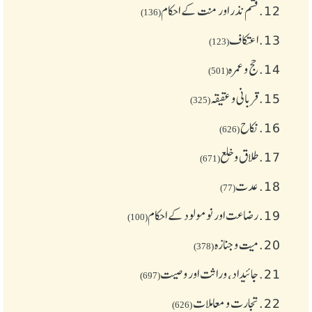
12.
قسم نذر اور منت کے احکام
(136)
13.
اعتکاف
(123)
14.
حج و عمرہ
(501)
15.
قربانی و عقیقہ
(325)
16.
نکاح
(626)
17.
طلاق و خلع
(671)
18.
عدت
(77)
19.
رضاعت اور نومولود کے احکام
(100)
20.
میت و جنازہ
(378)
21.
جائیداد، وراثت اور وصیت
(697)
22.
تجارت و معاملات
(626)