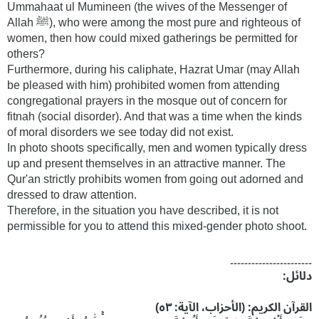
Ummahaat ul Mumineen (the wives of the Messenger of
Allah ﷺ), who were among the most pure and righteous of
women, then how could mixed gatherings be permitted for
others?
Furthermore, during his caliphate, Hazrat Umar (may Allah
be pleased with him) prohibited women from attending
congregational prayers in the mosque out of concern for
fitnah (social disorder). And that was a time when the kinds
of moral disorders we see today did not exist.
In photo shoots specifically, men and women typically dress
up and present themselves in an attractive manner. The
Qur'an strictly prohibits women from going out adorned and
dressed to draw attention.
Therefore, in the situation you have described, it is not
permissible for you to attend this mixed-gender photo shoot.
۔۔۔۔۔۔۔۔۔۔۔۔۔۔۔۔۔۔۔۔۔۔۔
دلائل:
القرآن الكريم: (الأحزاب، الآية: ٥٣)