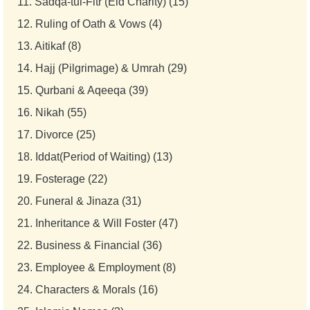
11.
Sadqa-tul-Fitr (Eid Charity) (15)
12.
Ruling of Oath & Vows (4)
13.
Aitikaf (8)
14.
Hajj (Pilgrimage) & Umrah (29)
15.
Qurbani & Aqeeqa (39)
16.
Nikah (55)
17.
Divorce (25)
18.
Iddat(Period of Waiting) (13)
19.
Fosterage (22)
20.
Funeral & Jinaza (31)
21.
Inheritance & Will Foster (47)
22.
Business & Financial (36)
23.
Employee & Employment (8)
24.
Characters & Morals (16)