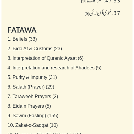
33.
دیگر متفرقات
(50)
37.
فتوی آن لائن
(0)
FATAWA
1.
Beliefs (33)
2.
Bida'At & Customs (23)
3.
Interpretation of Quranic Ayaat (6)
4.
Interpretation and research of Ahadees (5)
5.
Purity & Impurity (31)
6.
Salath (Prayer) (29)
7.
Taraweeh Prayers (2)
8.
Eidain Prayers (5)
9.
Sawm (Fasting) (155)
10.
Zakat-o-Sadqat (10)