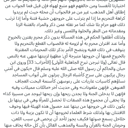
اختيارنا لأنفسنا ومن خالفهم فهو متبع لهواه فإن قيل فما الجواب عن
إطلاق أهل المذهب غير من مر فالجواب أن محله حيث لم يريدوا
كراهة التحريم ما إذا لم يترتب على خروجهن خشية فتنة وأما إذا ترتب
ذلك فهو حرام بلا شك كما مر نقله عمن ذكر والمراد بالفتنة الزنا
ومقدماته من النظر والخلوة واللمس وغير ذلك.
ولذلك أطلقوا الحكم في هذه المسألة بدون ذكر محرم يقترن بالخروج
وأما عند اقتران محرم به أو لزومه له فالصواب القطع بالتحريم ولا
يتوقف في ذلك فقيه ويتضح الأمر بذكر تلك المحرمات المقترنة
بالخروج فمنها أن خروجها متبرجة أي: مظهرة لزينتها منهي عنه بالنص
قال تعالى {ولا تبرجن تبرج الجاهلية الأولى} [الأحزاب: 33] وروى ابن
حبان والحاكم أن رسول الله صلى الله عليه وسلم قال «يكون في أمتي
رجال يركبون على سرج كأشباه الرجال ينزلون على أبواب المساجد
نساؤهم كاسيات عاريات على رءوسهن كأسنمة البخت العجاف
العنوهن. فإنهن ملعونات» وفي حديث آخر «مائلات مميلات وفيه
فإنهن لا يدخلن الجنة ولا يجدن ريحها وإن ريحها ليوجد من مسيرة كذا»
ولا يخفى أن مجموع هذه الصفات لا تحصل للمرأة وهي في بيتها بل
يكون ذلك في خروجها من بيتها عند حصول هذه الهيئة فيها وخوف
الافتتان بها ولذلك شرط العلماء لخروجها أن لا تكون بزينة ولا ذات
خلاخل يسمع صوتها فكيف يجوز لأحد أن يرخص في سبب اللعن،
وحرمان الجنة بالقرآن والسنة والمذهب القائل بأن كل حالة يخاف منها