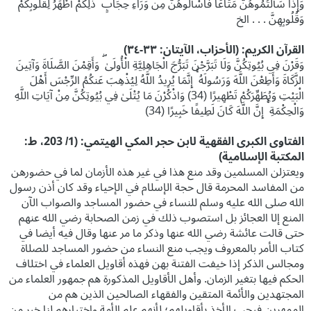
وَإِذَا سَأَلْتُمُوهُنَّ مَتَاعًا فَاسْأَلُوهُنَّ مِن وَرَاءِ حِجَابٍ ۚ ذَٰلِكُمْ أَطْهَرُ لِقُلُوبِكُمْ
وَقُلُوبِهِنَّ . . . الخ
القرآن الكريم: (الأحزاب، الآيتان: ٣٣-٣٤)
وَقَرْنَ فِي بُيُوتِكُنَّ وَلَا تَبَرَّجْنَ تَبَرُّجَ الْجَاهِلِيَّةِ الْأُولَىٰ ۖ وَأَقِمْنَ الصَّلَاةَ وَآتِينَ
الزَّكَاةَ وَأَطِعْنَ اللَّهَ وَرَسُولَهُ ۚ إِنَّمَا يُرِيدُ اللَّهُ لِيُذْهِبَ عَنكُمُ الرِّجْسَ أَهْلَ
الْبَيْتِ وَيُطَهِّرَكُمْ تَطْهِيرًا (34) وَاذْكُرْنَ مَا يُتْلَىٰ فِي بُيُوتِكُنَّ مِنْ آيَاتِ اللَّهِ
وَالْحِكْمَةِ ۚ إِنَّ اللَّهَ كَانَ لَطِيفًا خَبِيرًا (34)
الفتاوى الكبرى الفقهية لابن حجر المكي الهيتمي: (1/ 203، ط:
المكتبة الإسلامية)
ويعتزلن المسلمين وقد منع هذا في غير هذه الأزمان لما في حضورهن
من المفاسد المحرمة قال حجة الإسلام في الإحياء وقد كان أذن رسول
الله صلى الله عليه وسلم للنساء في حضور المساجد والصواب الآن
المنع إلا العجائز بل استصوب ذلك في زمن الصحابة رضي الله عنهم
حتى قالت عائشة رضي الله عنها وذكر ما مر عنها وقال فيه أيضا في
كتاب الأمر بالمعروف ويجب منع النساء من حضور المساجد للصلاة
ومجالس الذكر إذا خيفت الفتنة بهن فهذه أقاويل العلماء في اختلاف
الحكم فيها بتغير الزمان. وأهل الأقاويل المذكورة هم جمهور العلماء من
المجتهدين والأئمة المتقين والفقهاء الصالحين الذين هم من
الممهرين فيجب الأخذ بأقاويلهم؛ لأنهم علم الأمة واختيارهم لنا خير من