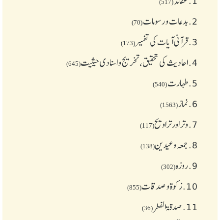
1.
عقائد
(517)
2.
بدعات و رسومات
(70)
3.
قرآنی آیات کی تفسیر
(173)
4.
احادیث کی تحقیق، تخریج و اسنادی حیثیت
(645)
5.
طهارت
(540)
6.
نماز
(1563)
7.
وتر اور تراویح
(117)
8.
جمعہ وعیدین
(138)
9.
روزہ
(302)
10.
زکوة و صدقات
(855)
11.
صدقۃ الفطر
(36)