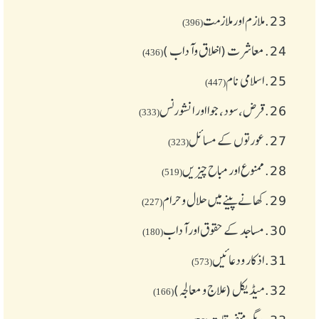
23.
ملازم اور ملازمت
(396)
24.
معاشرت (اخلاق وآداب )
(436)
25.
اسلامی نام
(447)
26.
قرض،سود، جوا اور انشورنس
(333)
27.
عورتوں کے مسائل
(323)
28.
ممنوع اور مباح چیز یں
(519)
29.
کھانے پینے میں حلال و حرام
(227)
30.
مساجد کے حقوق اور آداب
(180)
31.
اذکار ودعائیں
(573)
32.
میڈیکل (علاج و معالجہ)
(166)