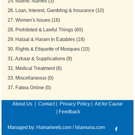
25.
Islamic Names (3)
26.
Loan, Interest, Gambling & Insurance (10)
27.
Women's Issues (16)
28.
Prohibited & Lawful Things (60)
29.
Halaal & Haram In Eatables (18)
30.
Rights & Etiquette of Mosques (10)
31.
Azkaar & Supplications (9)
32.
Medical Treatment (6)
33.
Miscellaneous (0)
37.
Fatwa Online (0)
About Us
|
Contact
|
Privacy Policy
|
Ad for Cause
|
Feedback
Managed by:
Hamariweb.com
/
Islamuna.com