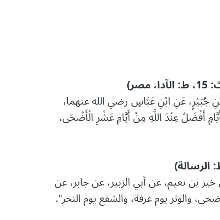
صر)
ِ بْنِ جُبَيْرٍ، عَنِ ابْنِ عَبَّاسٍ رضي الله عنهما،
َفْضَلُ عِنْدَ اللَّهِ مِنْ أَيَّامِ عَشْرِ الْأَضْحَى،
خير بن نعيم، عن أبي الزبير، عن جابر، عن
حى، والوتر يوم عرفة، والشفع يوم النحر".