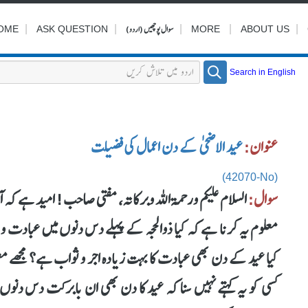
|
|
|
سوال پوچھیں (اردو)
|
|
OME
ASK QUESTION
MORE
ABOUT US
Search in English
عنوان:
عید الاضحیٰ کے دن اعمال کی فضیلت
(42070-No)
سوال:
السلام عليكم ورحمة الله وبركاته، مفتی صاحب! امید ہ
معلوم یہ کرنا ہے کہ کیا ذوالحجہ کے پہلے دس دنوں میں عبادت وغ
کیا عید کے دن بھی عبادت کا بہت زیادہ اجر و ثواب ہے؟ مجھے م
کسی کو یہ کہتے نہیں سنا کہ عید کا دن بھی ان بابرکت دس دن