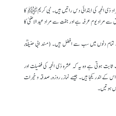
ذی الحجہ کی ابتدائی دس راتیں ہیں۔ نبی کریمﷺ کا
ق سے مراد یوم عرفہ ہے اور جفت سے مراد عید الاضحی کا
مام دنوں میں سب سے افضل ہیں۔ (مسند ابی حنیفۃؒ،
 ثابت ہوتی ہے وہ یہ کہ عشرہ ذی الحجہ کی فضیلت اور
کے اندر یکجا ہیں۔ جیسے نماز، روزہ، صدقہ و خیرات
ہیں ہوتیں۔