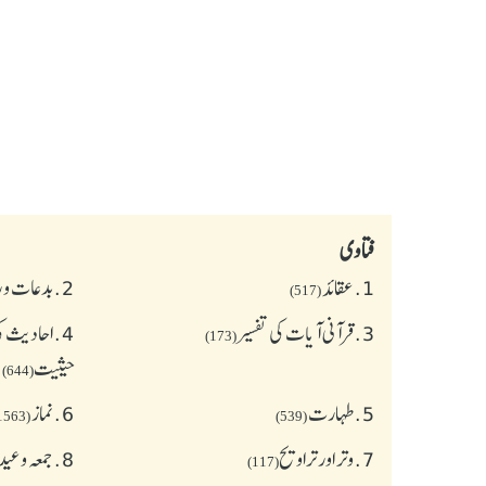
فتاوی
1.
عقائد
2.
بدعات و 
(517)
3.
قرآنی آیات کی تفسیر
4.
احادیث کی
(173)
حیثیت
(644)
5.
طهارت
6.
نماز
(1563)
(539)
7.
وتر اور تراویح
8.
جمعہ وعی
(117)