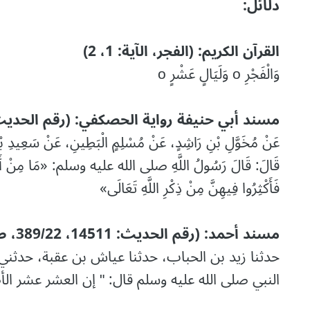
دلائل:
القرآن الكريم: (الفجر، الآية: 1، 2)
وَالْفَجْرِ o وَلَيَالٍ عَشْرٍ o
مسند أبي حنيفة رواية الحصكفي: (رقم الحديث: 15، ط: الآدا، م
عَنْ مُخَوَّلِ بْنِ رَاشِدٍ، عَنْ مُسْلِمٍ الْبَطِينِ، عَنْ سَعِيد
قَالَ: قَالَ رَسُولُ اللَّهِ صلى الله عليه وسلم: «مَا مِنْ أَيَّامٍ أ
فَأَكْثِرُوا فِيهِنَّ مِنْ ذِكْرِ اللَّهِ تَعَالَى»
مسند أحمد: (رقم الحديث: 14511، 389/22، ط: الرسالة)
حدثنا زيد بن الحباب، حدثنا عياش بن عقبة، حدثني 
النبي صلى الله عليه وسلم قال: " إن العشر عشر الأض