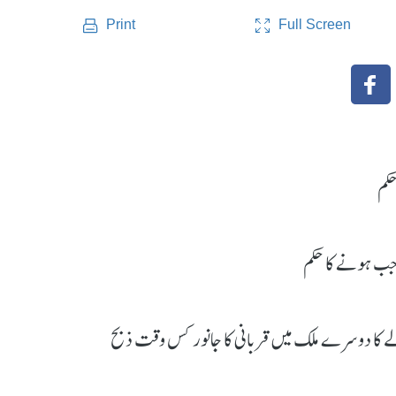
Full Screen
Print
حکم
اجب ہونے کا حکم
ے کا دوسرے ملک میں قربانی کا جانور کس وقت ذبح