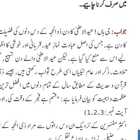
میں صرف کرنا چاہیے۔
جواب:
جی ہاں! عیدالاضحیٰ کا دن ذو الحجہ کے دس دنوں کی فضیلت
کا دن ہے، جس کی اصل عبادت نمازِ عید، قربانی اور خوشی کا اظہ
لیے اس سے منع کیا گیا ہے، لیکن عید الاضحی والے دن تسبیح،
تلاوت، ذکر اور عام نیکیاں اسی طرح ثواب رکھتی ہیں، جیسے ذی الحج
قرآن و حدیث کے مطابق سال کے تمام دنوں میں افضل ترین عشر
عظمت و اہمیت کو بیان فرمایا ہے: "قسم ہے فجر کے وقت کی، اور
آیت نمبر:1،2،3)
اکثر مفسّرین کے نزدیک ان دس راتوں سے مراد ذی الحجہ کے ش
رجب حنبلی نے اس پر اجماع نقل کیا ہے۔