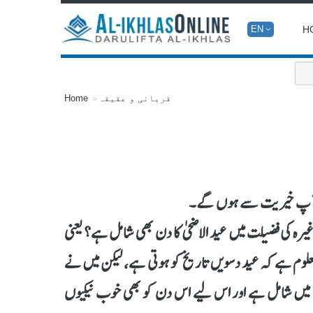
H
EN
قربانی و عقیقہ
Home
ے کہ آپ خیریت سے ہوں گے۔
یرہ کی فضیلت میں عید الاضحیٰ کا دن بھی شامل ہے؟ یعنی
علوم ہے کہ عید دسویں تاریخ کو ہوتی ہے، لیکن میں نے
وں میں شامل ہے اور اس لیے اس دن کو بھی خوب نیکیوں