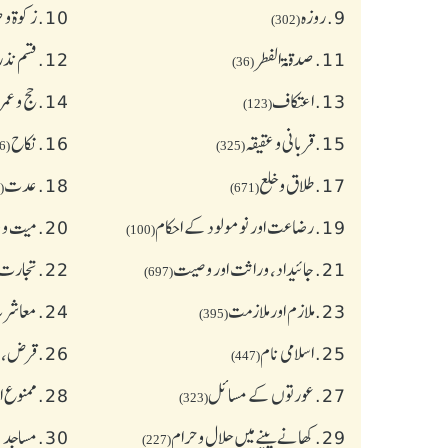
9.
روزہ
10.
زکوة و
(302)
11.
صدقۃ الفطر
12.
قسم نذر
(36)
13.
اعتکاف
14.
حج و عمر
(123)
15.
قربانی و عقیقہ
16.
نکاح
(626)
(325)
17.
طلاق و خلع
18.
عدت
(77)
(671)
19.
رضاعت اور نومولود کے احکام
20.
میت و ج
(100)
21.
جائیداد، وراثت اور وصیت
22.
تجارت 
(697)
23.
ملازم اور ملازمت
24.
معاشرت
(395)
25.
اسلامی نام
26.
قرض،سو
(447)
27.
عورتوں کے مسائل
28.
ممنوع ا
(323)
29.
کھانے پینے میں حلال و حرام
30.
مساجد 
(227)