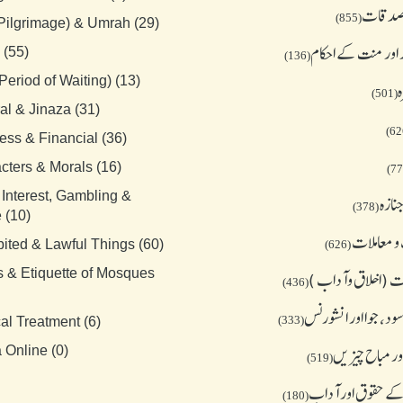
 صدقات
(855)
(Pilgrimage) & Umrah (29)
 اور منت کے احکام
 (55)
(136)
Period of Waiting) (13)
ہ
(501)
al & Jinaza (31)
ess & Financial (36)
cters & Morals (16)
 Interest, Gambling &
نازہ
(378)
 (10)
و معاملات
bited & Lawful Things (60)
(626)
s & Etiquette of Mosques
 (اخلاق وآداب )
(436)
د، جوا اور انشورنس
(333)
al Treatment (6)
ور مباح چیز یں
 Online (0)
(519)
کے حقوق اور آداب
(180)