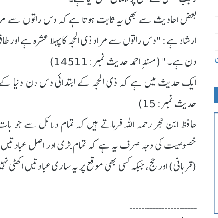
بعض احادیث سے بھی یہ ثابت ہوتا ہے کہ دس راتوں سے مراد 
ارشاد ہے: "دس راتوں سے مراد ذی الحجہ کا پہلا عشرہ ہے اور طا
ن
دن ہے۔" (مسندِ احمد حدیث نمبر: 14511)
ایک حدیث میں ہے کہ ذی الحجہ کے ابتدائی دس دن دنیا کے ت
حدیث نمبر: 15)
حافظ ابن حجر رحمہ اللہ فرماتے ہیں کہ تمام دلائل سے جو بات
خصوصیت کی وجہ صرف یہ ہے کہ تمام بڑی اور اصل عبادتیں اس 
(قربانی) اور حج، جبکہ کسی بھی موقع پر یہ ساری عبادتیں اکھٹی ن
۔۔۔۔۔۔۔۔۔۔۔۔۔۔۔۔۔۔۔۔۔۔۔