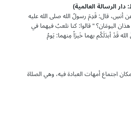
نسِ، قال: قَدِمَ رسولُ الله صلى الله عليه
 هذان اليومَان؟ " قالوا: كنا نلعبُ فيهما في
َدْ أبدَلَكُم بهما خَيرَاً مِنهما: يَومُ
ان اجتماع أمهات العبادة فيه، وهي الصلاة