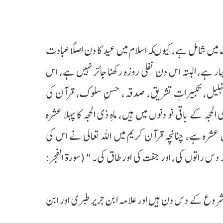
 میں شامل ہے، کیوںکہ اسلام میں عید کا دن اصلاً عبادت
ار ہے، البتہ اس دن نفلی روزہ رکھنا جائز نہیں ہے، اس
 تہلیل، تکبیراتِ تشریق، صدقہ، حسنِ سلوک، قرآن کی
ہ کے باقی نو دنوں میں ہیں، ماہِ ذی الحجہ کا پہلا عشرہ
ہ ہے، چنانچہ قرآن کریم میں اللہ تعالی نے اس کی
 دس راتوں کی، اور جفت کی اور طاق کی۔" (سورۃ الفجر:
روع کے دس دن ہیں اور علامہ ابن جریر طبری اور ابن