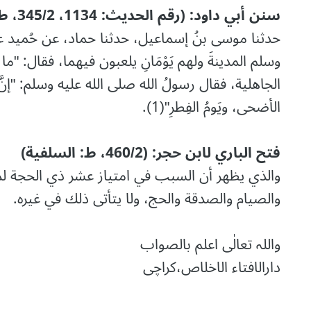
سنن أبي داود: (رقم الحديث: 1134، 345/2، ط: دار الرسالة العالمية)
حدثنا موسى بنُ إسماعيل، حدثنا حماد، عن حُميد عن أ
وسلم المدينةَ ولهم يَوْمَانِ يلعبون فيهما، فقال: "ما
الجاهلية، فقال رسولُ الله صلى الله عليه وسلم: "إنَّ الله ق
الأضحى، ويَومُ الفِطرِ"(1).
فتح الباري لابن حجر: (460/2، ط: السلفية)
والذي يظهر أن السبب في امتياز عشر ذي الحجة لمك
والصيام والصدقة والحج، ولا يتأتى ذلك في غيره.
واللہ تعالٰی اعلم بالصواب
دارالافتاء الاخلاص،کراچی