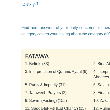
تمام سوالات
Find here answers of your daily concerns or quest
category covers your asking about the category of
FATAWA
1.
Beliefs (33)
2.
Bida'A
3.
Interpretation of Quranic Ayaat (6)
4.
Interpr
Ahadees 
5.
Purity & Impurity (31)
6.
Salath 
7.
Taraweeh Prayers (2)
8.
Eidain 
9.
Sawm (Fasting) (155)
10.
Zakat
11.
Sadqa-tul-Fitr (Eid Charity) (15)
12.
Rulin