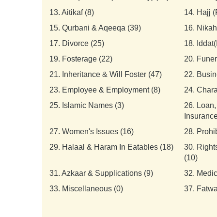
13.
Aitikaf (8)
14.
Hajj 
15.
Qurbani & Aqeeqa (39)
16.
Nikah
17.
Divorce (25)
18.
Iddat(
19.
Fosterage (22)
20.
Funer
21.
Inheritance & Will Foster (47)
22.
Busin
23.
Employee & Employment (8)
24.
Chara
25.
Islamic Names (3)
26.
Loan,
Insurance
27.
Women's Issues (16)
28.
Prohi
29.
Halaal & Haram In Eatables (18)
30.
Right
(10)
31.
Azkaar & Supplications (9)
32.
Medic
33.
Miscellaneous (0)
37.
Fatwa