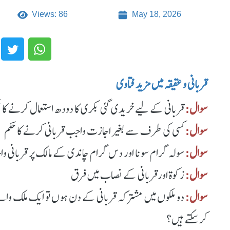
Views: 86
May 18, 2026
قربانی و عقیقہ میں مزید فتاوی
سوال:
قربانی کے لیے خریدی گئی بکری کا دودھ استعمال کرنے کا 
سوال:
کسی کی طرف سے بغیر اجازت واجب قربانی کرنے کا حکم
سوال:
سولہ گرام سونا اور دس گرام چاندی کے مالک پر قربانی و
سوال:
زکوة اورقربانی کے نصاب میں فرق
سوال:
دو ملکوں میں مشترکہ قربانی کے دن ہوں تو ایک ملک وال
کرسکتے ہیں؟