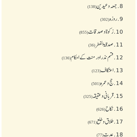
8.
جمعہ وعیدین
(138)
9.
روزہ
(302)
10.
زکوة و صدقات
(855)
11.
صدقۃ الفطر
(36)
12.
قسم نذر اور منت کے احکام
(136)
13.
اعتکاف
(123)
14.
حج و عمرہ
(501)
15.
قربانی و عقیقہ
(325)
16.
نکاح
(626)
17.
طلاق و خلع
(671)
18.
عدت
(77)