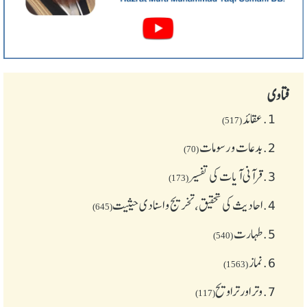
فتاوی
1.
عقائد
(517)
2.
بدعات و رسومات
(70)
3.
قرآنی آیات کی تفسیر
(173)
4.
احادیث کی تحقیق، تخریج و اسنادی حیثیت
(645)
5.
طهارت
(540)
6.
نماز
(1563)
7.
وتر اور تراویح
(117)