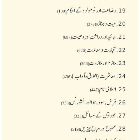
19.
رضاعت اور نومولود کے احکام
(100)
20.
میت و جنازہ
(378)
21.
جائیداد، وراثت اور وصیت
(697)
22.
تجارت و معاملات
(626)
23.
ملازم اور ملازمت
(396)
24.
معاشرت (اخلاق وآداب )
(436)
25.
اسلامی نام
(447)
26.
قرض،سود، جوا اور انشورنس
(333)
27.
عورتوں کے مسائل
(323)
28.
ممنوع اور مباح چیز یں
(519)