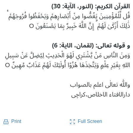
القرآن الکریم: (النور، الآیة: 30)
قُل لِّلْمُؤْمِنِينَ يَغُضُّوا مِنْ أَبْصَارِهِمْ وَيَحْفَظُوا فُرُوجَهُمْ ۚ
ذَٰلِكَ أَزْكَىٰ لَهُمْ ۗ إِنَّ اللَّهَ خَبِيرٌ بِمَا يَصْنَعُونَ O
و قوله تعالی: (لقمان، الایة: 6)
وَمِنَ النَّاسِ مَنْ يَّشْتَرِي لَهْوَ الْحَدِيثِ لِيُضِلَّ عَنْ سَبِيلِ
اللهِ بِغَيْرِ عِلْمٍ وَيَتَّخِذَهَا هُزُوًا أُولَئِكَ لَهُمْ عَذَابٌ مُهِينٌ O
واللّٰه تعالٰی اعلم بالصواب
دارالافتاء الاخلاص،کراچی
Full Screen
Print