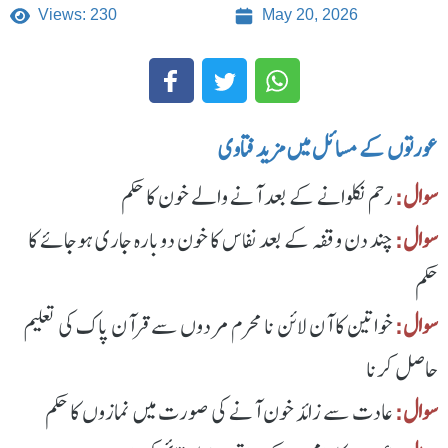
Views: 230
May 20, 2026
عورتوں کے مسائل میں مزید فتاوی
سوال:
رحم نکلوانے کے بعد آنے والے خون کا حکم
سوال:
چند دن وقفہ کے بعد نفاس کا خون دوبارہ جاری ہوجائے کا
حکم
سوال:
خواتین کا آن لائن نا محرم مردوں سے قرآن پاک کی تعلیم
حاصل کرنا
سوال:
عادت سے زائد خون آنے کی صورت میں نمازوں کا حکم