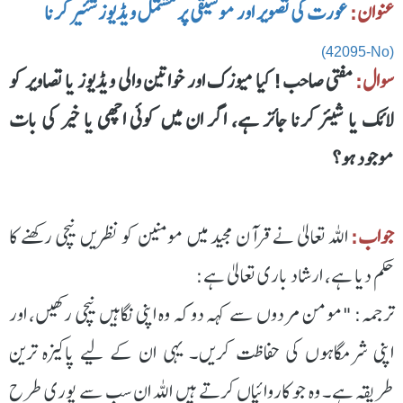
عنوان:
عورت کی تصویر اور موسیقی پر مشتمل ویڈیوز شئیر کرنا
(42095-No)
سوال:
مفتی صاحب! کیا میوزک اور خواتین والی ویڈیوز یا تصاویر کو
لائک یا شیئر کرنا جائز ہے، اگر ان میں کوئی اچھی یا خیر کی بات
موجود ہو؟
جواب:
اللہ تعالیٰ نے قرآن مجید میں مومنین کو نظریں نیچی رکھنے کا
حکم دیا ہے، ارشاد باری تعالیٰ ہے:
ترجمہ: "مومن مردوں سے کہہ دو کہ وہ اپنی نگاہیں نیچی رکھیں، اور
اپنی شرمگاہوں کی حفاظت کریں۔ یہی ان کے لیے پاکیزہ ترین
طریقہ ہے۔ وہ جو کاروائیاں کرتے ہیں الله ان سب سے پوری طرح