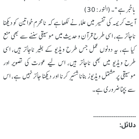
باخبر ہے"۔ (النور: 30)
آیت کریمہ کی تفسیر میں علماء نے لکھا ہے کہ نامحرم خواتین کو دیکھنا
ناجائز ہے، اسی طرح قرآن و حدیث میں موسیقی سننے سے بھی منع
کیا ہے، یہ دونوں عمل جس طرح ویڈیو کے بغیر ناجائز ہیں، اسی
طرح ویڈیو میں بھی ناجائز ہیں، اس لیے عورت کی تصویر اور
موسیقی پر مشتمل ویڈیوز بنانا شئیر کرنا اور دیکھنا جائز نہیں ہے، اس
سے بچنا ضروری ہے۔
۔۔۔۔۔۔۔۔۔۔۔۔۔۔۔۔۔۔۔۔۔۔۔
دلائل: