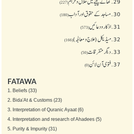
29.
کھانے پینے میں حلال و حرام
(227)
30.
مساجد کے حقوق اور آداب
(180)
31.
اذکار ودعائیں
(573)
32.
میڈیکل (علاج و معالجہ)
(166)
33.
دیگر متفرقات
(50)
37.
فتوی آن لائن
(0)
FATAWA
1.
Beliefs (33)
2.
Bida'At & Customs (23)
3.
Interpretation of Quranic Ayaat (6)
4.
Interpretation and research of Ahadees (5)
5.
Purity & Impurity (31)