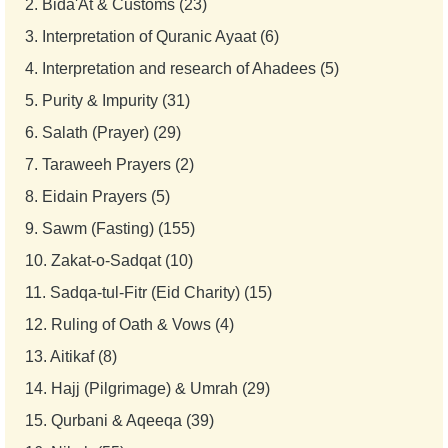
2.
Bida'At & Customs (23)
3.
Interpretation of Quranic Ayaat (6)
4.
Interpretation and research of Ahadees (5)
5.
Purity & Impurity (31)
6.
Salath (Prayer) (29)
7.
Taraweeh Prayers (2)
8.
Eidain Prayers (5)
9.
Sawm (Fasting) (155)
10.
Zakat-o-Sadqat (10)
11.
Sadqa-tul-Fitr (Eid Charity) (15)
12.
Ruling of Oath & Vows (4)
13.
Aitikaf (8)
14.
Hajj (Pilgrimage) & Umrah (29)
15.
Qurbani & Aqeeqa (39)