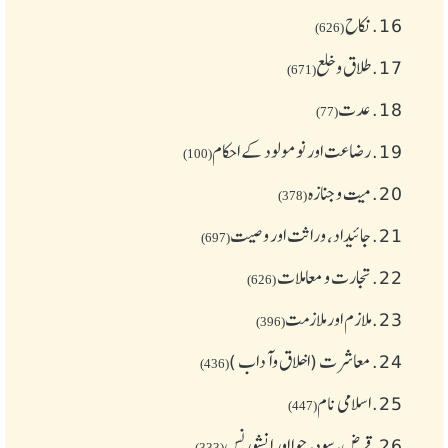
16.
نکاح
(626)
17.
طلاق و خلع
(671)
18.
عدت
(77)
19.
رضاعت اور نومولود کے احکام
(100)
20.
میت و جنازہ
(378)
21.
جائیداد، وراثت اور وصیت
(697)
22.
تجارت و معاملات
(626)
23.
ملازم اور ملازمت
(396)
24.
معاشرت (اخلاق وآداب )
(436)
25.
اسلامی نام
(447)
26.
قرض،سود، جوا اور انشورنس
(333)