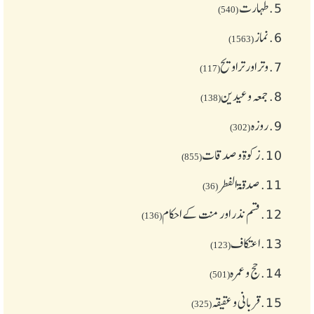
5.
طهارت
(540)
6.
نماز
(1563)
7.
وتر اور تراویح
(117)
8.
جمعہ وعیدین
(138)
9.
روزہ
(302)
10.
زکوة و صدقات
(855)
11.
صدقۃ الفطر
(36)
12.
قسم نذر اور منت کے احکام
(136)
13.
اعتکاف
(123)
14.
حج و عمرہ
(501)
15.
قربانی و عقیقہ
(325)