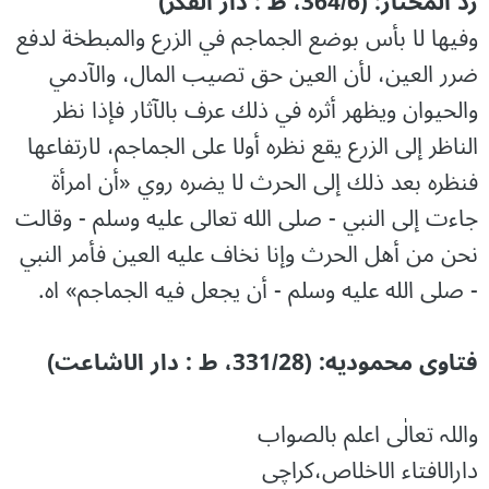
رد المحتار: (364/6، ط : دار الفکر)
وفيها لا بأس بوضع الجماجم في الزرع والمبطخة لدفع
ضرر العين، لأن العين حق تصيب المال، والآدمي
والحيوان ويظهر أثره في ذلك عرف بالآثار فإذا نظر
الناظر إلى الزرع يقع نظره أولا على الجماجم، لارتفاعها
فنظره بعد ذلك إلى الحرث لا يضره روي «أن امرأة
جاءت إلى النبي - صلى الله تعالى عليه وسلم - وقالت
نحن من أهل الحرث وإنا نخاف عليه العين فأمر النبي
- صلى الله عليه وسلم - أن يجعل فيه الجماجم» اه.
فتاوی محمودیه: (331/28، ط : دار الاشاعت)
واللہ تعالٰی اعلم بالصواب
دارالافتاء الاخلاص،کراچی