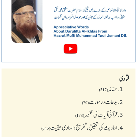
فتاوی
1.
عقائد
(517)
2.
بدعات و رسومات
(70)
3.
قرآنی آیات کی تفسیر
(173)
4.
احادیث کی تحقیق، تخریج و اسنادی حیثیت
(645)