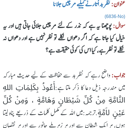
عنوان:
نظر بد اُتارنے کیلیے مرچیں جلانا
(6836-No)
سوال:
پوچھنا یہ ہے کہ نذر کے لئے مرچیں جلائی جاتی ہیں اور یہ
خیال کیا جاتا ہے کہ اگر دھواں نکلے تو نظر نہیں ہے اور دھواں نہ
نکلے تو نظر ہے، کیا اس کی کوئی حقیقت ہے؟
جواب:
واضح رہے کہ نظر بد سے حفاظت کے لیے حدیث مبارکہ
أَعُوذُ بِكَلِمَاتِ اللهِ
میں مندرجہ ذیل دعا کا ذکر ملتا ہے:
التَّامَّةِ مِنْ كُلِّ شَيْطَانٍ وَهَامَّةٍ ، وَمِنْ كُلِّ
عَيْنٍ لاَمَّةٍ
.ترجمہ:میں الله کے مکمل کلمات کے ذریعے پناہ لیتا
ہوں، ہر ایک شیطان سے اور ہر زہریلے جانور سے اور ہر نقصان