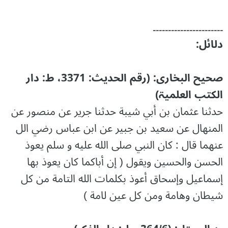
۔۔۔۔۔۔۔۔۔۔۔۔۔۔۔۔۔۔۔۔۔۔۔
دلائل:
صحیح البخاری: (رقم الحديث: 3371، ط: دار
الکتب العلمیۃ)
حدثنا عثمان بن أبي شيبة حدثنا جرير عن منصور عن
المنهال عن سعيد بن جبير عن ابن عباس رضي الل
عنهما قال : كان النبي صلى الله عليه و سلم يعوذ
الحسن والحسين ويقول ( إن أباكما كان يعوذ بها
إسماعيل وإسحاق أعوذ بكلمات الله التامة من كل
شيطان وهامة ومن كل عين لامة )