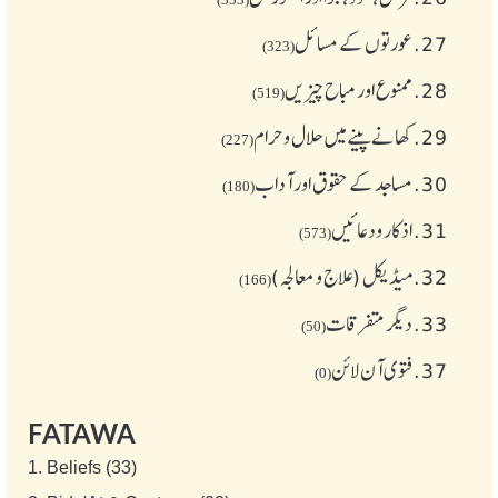
27.
عورتوں کے مسائل
(323)
28.
ممنوع اور مباح چیز یں
(519)
29.
کھانے پینے میں حلال و حرام
(227)
30.
مساجد کے حقوق اور آداب
(180)
31.
اذکار ودعائیں
(573)
32.
میڈیکل (علاج و معالجہ)
(166)
33.
دیگر متفرقات
(50)
37.
فتوی آن لائن
(0)
FATAWA
1.
Beliefs (33)