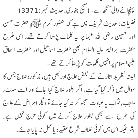
پہنچانے والی آنکھ سے۔(صحیح بخاری، حدیث نمبر:3371)
فضیلت: حدیث شریف میں ہے کہ حضور اکرم ﷺ حضرت حسن
اور حسین رضی اللہ عنہما پر یہ کلمات پڑھا کرتے تھے، اسی طرح
حضرت ابراہیم علیہ السلام بھی حضرت اسماعیل اور حضرت اسحاق
علیہما السلام پر انہیں کلمات کو پڑھا کرتے تھے۔
البتہ نظر بد اتارنے کے بعض علاج اوربھی ہیں، مذکورہ علاج جس کا
سوال میں ذکر کیا گیا ہے، اگر بطور علاج کیا جائے اور اسے سنت،
واجب، ثواب یا عبادت سمجھ کر نہ کیا جائے تو دیگر امراض کے علاج
کی طرح اسے بھی بطور علاج کرنے میں کوئی حرج نہیں ہے،
بشرطیکہ اس میں کوئی خلافِ شرع عقیدہ یا عمل نہ پایا جائے۔