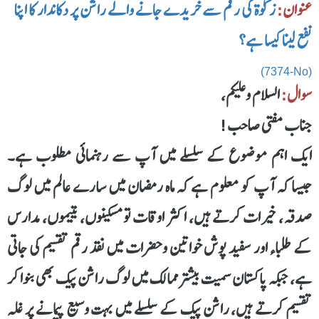
عنوان:
زکوٰۃ کی رقم سے خریدے جانے والے راشن پر دکاندار کا اپنا
نفع لینا کیسا ہے؟
(7374-No)
سوال:
السلام وعليكم،
جناب مفتی صاحب!
ایک اہم موضوع کے سلسلے میں آپ سے رہنمائی مطلوب ہے۔
جیسا کہ آپ کو معلوم ہے کہ ماہ رمضان میں سارے عالم میں لوگ
صدقہ، خیرات کرتے ہیں، اکثر اوقات تو مسکینوں، یتیموں، مدارس
کے طلباء اور سفید پوش خواتین وحضرات میں نقد رقم تقسیم کی جاتی
ہے، جبکہ پاکستان سمیت بیشتر ممالک میں لوگ راشن پیک بھی بنوا کر
تقسیم کرتے ہیں، راشن پیک کے سلسلے میں بہت وسیع پیمانے پر غلہ