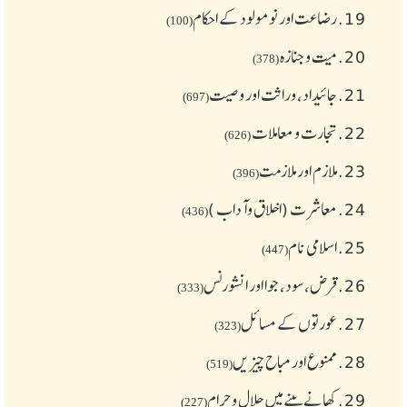
19.
رضاعت اور نومولود کے احکام
(100)
20.
میت و جنازہ
(378)
21.
جائیداد، وراثت اور وصیت
(697)
22.
تجارت و معاملات
(626)
23.
ملازم اور ملازمت
(396)
24.
معاشرت (اخلاق وآداب )
(436)
25.
اسلامی نام
(447)
26.
قرض،سود، جوا اور انشورنس
(333)
27.
عورتوں کے مسائل
(323)
28.
ممنوع اور مباح چیز یں
(519)
29.
کھانے پینے میں حلال و حرام
(227)