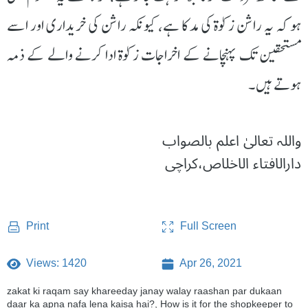
ہو کہ یہ راشن زکوٰۃ کی مد کا ہے، کیونکہ راشن کی خریداری اور اسے
مستحقین تک پہنچانے کے اخراجات زکوٰۃ ادا کرنے والے کے ذمہ
ہوتے ہیں۔
واللہ تعالیٰ اعلم بالصواب
دارالافتاء الاخلاص،کراچی
Full Screen
Print
Views: 1420
Apr 26, 2021
zakat ki raqam say khareeday janay walay raashan par dukaan
daar ka apna nafa lena kaisa hai?, How is it for the shopkeeper to