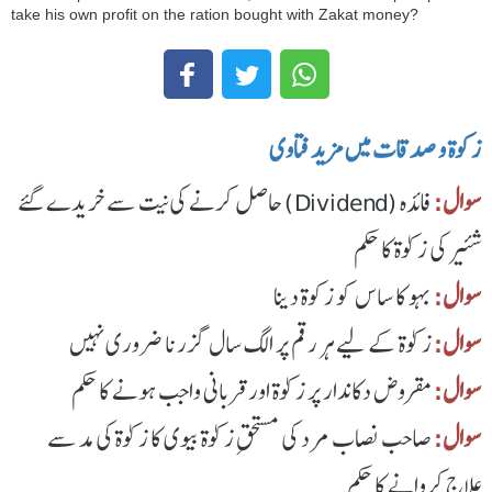
take his own profit on the ration bought with Zakat money?
زکوة و صدقات میں مزید فتاوی
سوال:
فائدہ (Dividend) حاصل کرنے کی نیت سے خریدے گئے
شئیر کی زکوٰۃ کا حکم
سوال:
بہو کا ساس کو زکوة دینا
سوال:
زکوٰۃ کے لیے ہر رقم پر الگ سال گزرنا ضروری نہیں
سوال:
مقروض دکاندار پر زکوٰۃ اور قربانی واجب ہونے کا حکم
سوال:
صاحب نصاب مرد کی مستحقِ زکوٰۃ بیوی کا زکوٰۃ کی مد سے
علاج کروانے کا حکم