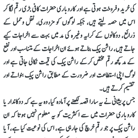
کی خرید و فروخت ہوتی ہے اور کاروباری حضرات کافی بڑی رقم لگا کر
اس میں حصہ لیتے ہیں، جبکہ لوگوں کو مزدوری، نقل وحمل کے
ذرائع، دوکانوں کے کرایہ وغیرہ کی مد میں بہت سے اخراجات کیے
جاتے ہیں، راشن پیک بناتے ہوئے ان اخراجات کے متناسب اور نفع
کے مد کچھ رقم مختص کرکے راشن پیک کی قیمت نکالی جاتی ہے اور
لوگ اپنی استطاعت اور ضرورت کے مطابق راشن پیک بنواتے اور
تقسیم کرتے ہیں۔
جس پریشانی نے یہ سارا قصہ لکھنے پر آمادہ کیا، وہ یہ ہے کہ دوکاندار یا
کاروباری حضرات میں سے اکثریت کو یہ معلوم نہیں ہوتا کہ ان
راشن پیک پر جو رقم خرچ کی جارہی ہے، اس کی نوعیت کیا ہے، آیا