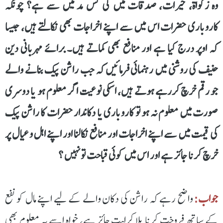
وہ زکواة، خیرات، صدقات میں کی کس مد میں سے ہے؟ چونکہ
کاروباری حضرات اس میں سے اپنے اخراجات بھی نکالتے ہیں، جیسا
کہ اوپر درج کیا ہے اور منافع بھی کماتے ہیں۔ برائے مہربانی دین
حنیف کی روشنی میں رہنمائی فرمائیں کہ جب راشن پیک بنانے والے
جو رقم خرچ کررہے ہوتے ہیں، اسکی نوعیت اگر معلوم ہو یا دوسری
صورت میں معلوم نہ ہو تو کاروباری یا دکاندار حضرات کا راشن پیک
کی قیمت میں سے اپنے اخراجات اور منافع نکالنا اور اپنے اہل و عیال پر
خرچ کرنا جائز ہے اور اس میں کوئی قباحت تو نہیں ؟
جواب:
واضح رہے کہ راشن کی دکان والے کے لیے اپنے مال کو نفع
کے ساتھ فروخت کرنا بلا کراہت جائز ہے، خواہ اسے یہ معلوم بھی