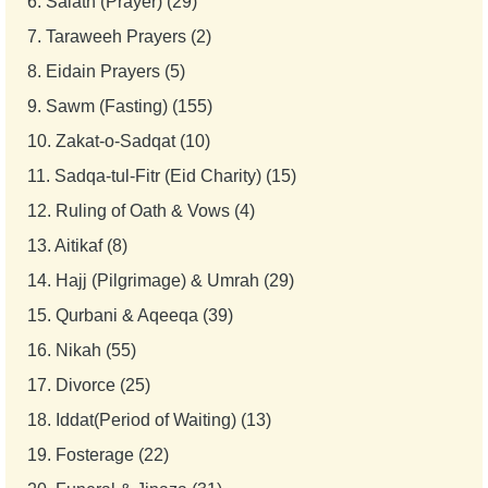
6.
Salath (Prayer) (29)
7.
Taraweeh Prayers (2)
8.
Eidain Prayers (5)
9.
Sawm (Fasting) (155)
10.
Zakat-o-Sadqat (10)
11.
Sadqa-tul-Fitr (Eid Charity) (15)
12.
Ruling of Oath & Vows (4)
13.
Aitikaf (8)
14.
Hajj (Pilgrimage) & Umrah (29)
15.
Qurbani & Aqeeqa (39)
16.
Nikah (55)
17.
Divorce (25)
18.
Iddat(Period of Waiting) (13)
19.
Fosterage (22)