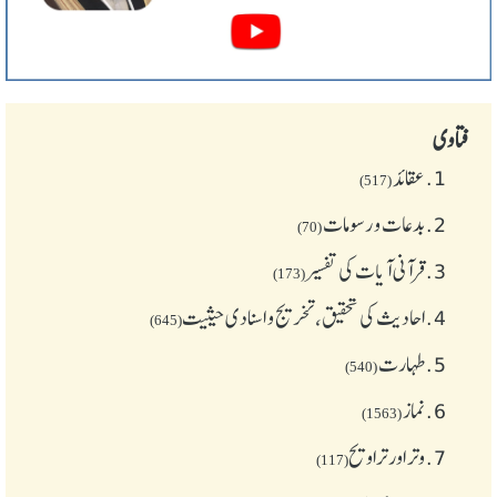
فتاوی
1.
عقائد
(517)
2.
بدعات و رسومات
(70)
3.
قرآنی آیات کی تفسیر
(173)
4.
احادیث کی تحقیق، تخریج و اسنادی حیثیت
(645)
5.
طهارت
(540)
6.
نماز
(1563)
7.
وتر اور تراویح
(117)