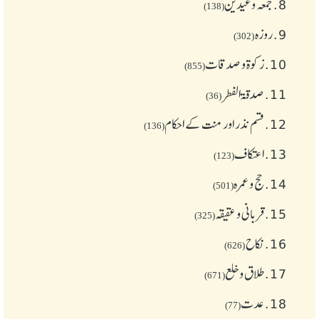
8.
جمعہ وعیدین
(138)
9.
روزہ
(302)
10.
زکوة و صدقات
(855)
11.
صدقۃ الفطر
(36)
12.
قسم نذر اور منت کے احکام
(136)
13.
اعتکاف
(123)
14.
حج و عمرہ
(501)
15.
قربانی و عقیقہ
(325)
16.
نکاح
(626)
17.
طلاق و خلع
(671)
18.
عدت
(77)