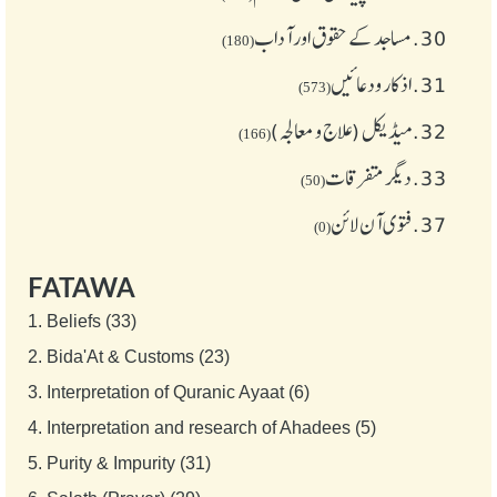
30.
مساجد کے حقوق اور آداب
(180)
31.
اذکار ودعائیں
(573)
32.
میڈیکل (علاج و معالجہ)
(166)
33.
دیگر متفرقات
(50)
37.
فتوی آن لائن
(0)
FATAWA
1.
Beliefs (33)
2.
Bida'At & Customs (23)
3.
Interpretation of Quranic Ayaat (6)
4.
Interpretation and research of Ahadees (5)
5.
Purity & Impurity (31)