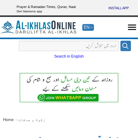
Prayer & Ramadan Times, Quran, Naat
INSTALL APP
Get Islamuna app
EN
Search in English
زکوة و صدقات
Home