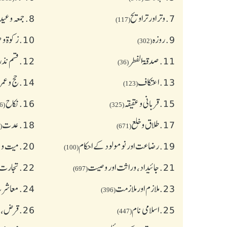
7.
وتر اور تراویح
8.
جمعہ وعی
(117)
9.
روزہ
10.
زکوة و
(302)
11.
صدقۃ الفطر
12.
قسم نذر
(36)
13.
اعتکاف
14.
حج و عمر
(123)
15.
قربانی و عقیقہ
16.
نکاح
(626)
(325)
17.
طلاق و خلع
18.
عدت
(77)
(671)
19.
رضاعت اور نومولود کے احکام
20.
میت و ج
(100)
21.
جائیداد، وراثت اور وصیت
22.
تجارت 
(697)
23.
ملازم اور ملازمت
24.
معاشرت
(396)
25.
اسلامی نام
26.
قرض،سو
(447)