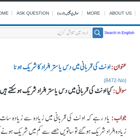
|
|
|
سوال پوچھیں (اردو)
|
|
OME
ASK QUESTION
MORE
ABOUT US
Search in English
عنوان:
اونٹ کی قربانی میں دس یا ستر افراد کا شریک ہونا
(8472-No)
سوال:
کیا اونٹ کی قربانی میں دس یا ستر افراد شریک ہوسکتے ہیں
جواب:
یاد رہے کہ اونٹ کی قربانی میں زیادہ سے زیادہ سات
زیادہ افراد شریک ہوگئے تو ساتویں حصے سے کم میں شریک ہونے