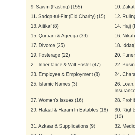
9.
Sawm (Fasting) (155)
10.
Zakat
11.
Sadqa-tul-Fitr (Eid Charity) (15)
12.
Rulin
13.
Aitikaf (8)
14.
Hajj 
15.
Qurbani & Aqeeqa (39)
16.
Nikah
17.
Divorce (25)
18.
Iddat(
19.
Fosterage (22)
20.
Funer
21.
Inheritance & Will Foster (47)
22.
Busin
23.
Employee & Employment (8)
24.
Chara
25.
Islamic Names (3)
26.
Loan,
Insurance
27.
Women's Issues (16)
28.
Prohi
29.
Halaal & Haram In Eatables (18)
30.
Right
(10)
31.
Azkaar & Supplications (9)
32.
Medic