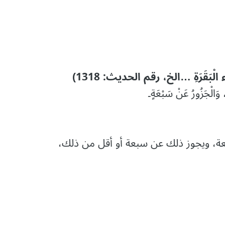
لْبَقَرَةِ …الخ، رقم الحدیث: 1318)
ٍ، وَالْجَزُورُ عَنْ سَبْعَةٍ۔
سبعة، ويجوز ذلك عن سبعة أو أقل من ذلك،