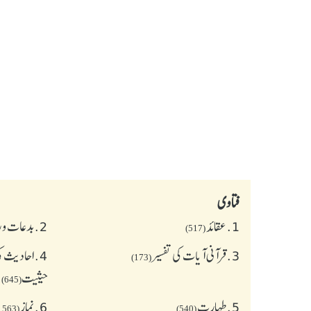
فتاوی
1.
عقائد
2.
بدعات و 
(517)
3.
قرآنی آیات کی تفسیر
4.
احادیث کی
(173)
حیثیت
(645)
5.
طهارت
6.
نماز
(1563)
(540)