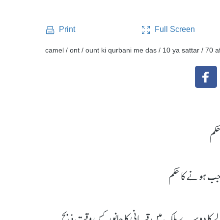
Full Screen
Print
camel / ont / ount ki qurbani me das / 10 ya sattar / 70
حکم
اجب ہونے کا حکم
ے کا دوسرے ملک میں قربانی کا جانور کس وقت ذبح