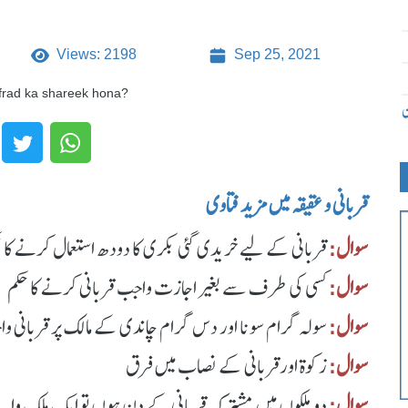
Views: 2198
Sep 25, 2021
 afrad ka shareek hona?
ن
قربانی و عقیقہ میں مزید فتاوی
سوال:
قربانی کے لیے خریدی گئی بکری کا دودھ استعمال کرنے کا 
سوال:
کسی کی طرف سے بغیر اجازت واجب قربانی کرنے کا حکم
سوال:
سولہ گرام سونا اور دس گرام چاندی کے مالک پر قربانی و
سوال:
زکوة اورقربانی کے نصاب میں فرق
سوال:
دو ملکوں میں مشترکہ قربانی کے دن ہوں تو ایک ملک وال