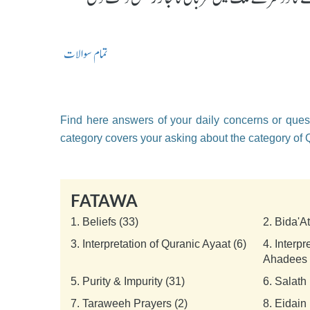
تمام سوالات
Find here answers of your daily concerns or quest
category covers your asking about the category of
FATAWA
1.
Beliefs (33)
2.
Bida'A
3.
Interpretation of Quranic Ayaat (6)
4.
Interpr
Ahadees 
5.
Purity & Impurity (31)
6.
Salath 
7.
Taraweeh Prayers (2)
8.
Eidain 