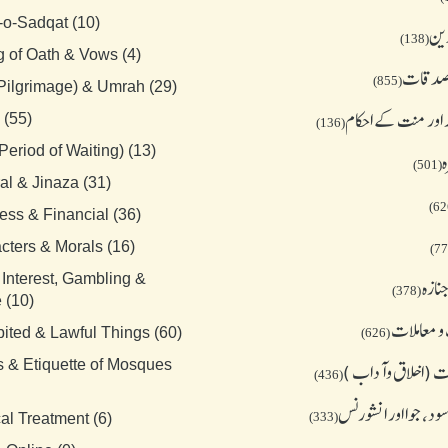
-o-Sadqat (10)
دین
(138)
g of Oath & Vows (4)
 صدقات
(855)
(Pilgrimage) & Umrah (29)
 اور منت کے احکام
 (55)
(136)
Period of Waiting) (13)
ہ
(501)
al & Jinaza (31)
ess & Financial (36)
cters & Morals (16)
 Interest, Gambling &
نازہ
(378)
 (10)
و معاملات
bited & Lawful Things (60)
(626)
s & Etiquette of Mosques
 (اخلاق وآداب )
(436)
د، جوا اور انشورنس
(333)
al Treatment (6)