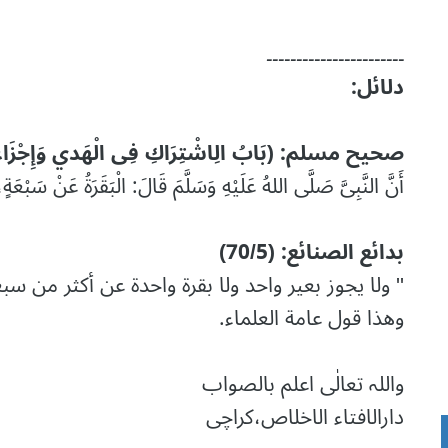
۔۔۔۔۔۔۔۔۔۔۔۔۔۔۔۔۔۔۔۔۔۔۔
دلائل:
صحیح مسلم: (بَابُ الِاشْتِرَاكِ فِی الْهَدي وَإِجْزَاء ا
أَنَّ النَّبِیَّ صَلَّی اللهُ عَلَیْهِ وَسَلَّمَ قَالَ: الْبَقَرَةُ عَنْ سَبْعَة
بدائع الصنائع: (70/5)
'' ولا يجوز بعير واحد ولا بقرة واحدة عن أكثر من 
وهذا قول عامة العلماء.
واللہ تعالٰی اعلم بالصواب
دارالافتاء الاخلاص،کراچی