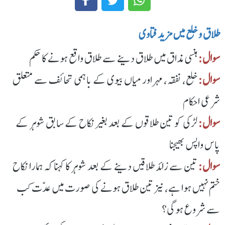
طلاق و خلع میں مزید فتاوی
سوال:
ہنسی مذاق میں طلاق دینے سے طلاق واقع ہونے کا حکم
سوال:
خلع، نفقہ، مہر اور میاں بیوی کے باہمی تحائف سے متعلق
شرعی احکام
سوال:
لڑکی کو تین طلاقوں کے بعد بغیر نکاح کے سابق شوہر کے
پاس واپس بھیجنا
سوال:
تین سے زائد طلاقیں دینے کے بعد شوہر کا کہنا کہ ہمارا نکاح
ختم نہیں ہوا ہے، نیز تین طلاق ہونے کی صورت میں عدّت کب
سے شروع ہوگی؟