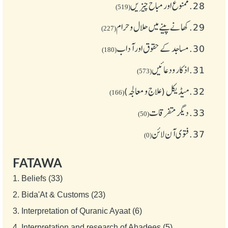
28.
ممنوع اور مباح چیز یں
(519)
29.
کھانے پینے میں حلال و حرام
(227)
30.
مساجد کے حقوق اور آداب
(180)
31.
اذکار ودعائیں
(573)
32.
میڈیکل (علاج و معالجہ)
(166)
33.
دیگر متفرقات
(50)
37.
فتوی آن لائن
(0)
FATAWA
1.
Beliefs (33)
2.
Bida'At & Customs (23)
3.
Interpretation of Quranic Ayaat (6)
4.
Interpretation and research of Ahadees (5)