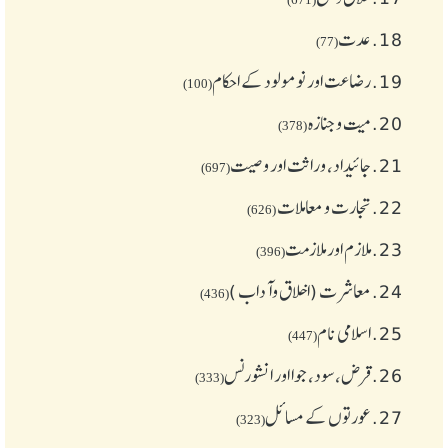
18.
عدت
(77)
19.
رضاعت اور نومولود کے احکام
(100)
20.
میت و جنازہ
(378)
21.
جائیداد، وراثت اور وصیت
(697)
22.
تجارت و معاملات
(626)
23.
ملازم اور ملازمت
(396)
24.
معاشرت (اخلاق وآداب )
(436)
25.
اسلامی نام
(447)
26.
قرض،سود، جوا اور انشورنس
(333)
27.
عورتوں کے مسائل
(323)