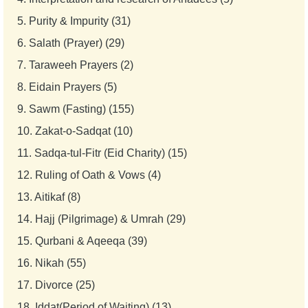
5.
Purity & Impurity (31)
6.
Salath (Prayer) (29)
7.
Taraweeh Prayers (2)
8.
Eidain Prayers (5)
9.
Sawm (Fasting) (155)
10.
Zakat-o-Sadqat (10)
11.
Sadqa-tul-Fitr (Eid Charity) (15)
12.
Ruling of Oath & Vows (4)
13.
Aitikaf (8)
14.
Hajj (Pilgrimage) & Umrah (29)
15.
Qurbani & Aqeeqa (39)
16.
Nikah (55)
17.
Divorce (25)
18.
Iddat(Period of Waiting) (13)