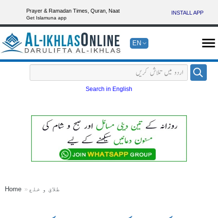
Prayer & Ramadan Times, Quran, Naat
INSTALL APP
Get Islamuna app
EN
Search in English
طلاق و خلع
Home