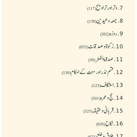
7.
وتر اور تراویح
(117)
8.
جمعہ وعیدین
(138)
9.
روزہ
(302)
10.
زکوة و صدقات
(855)
11.
صدقۃ الفطر
(36)
12.
قسم نذر اور منت کے احکام
(136)
13.
اعتکاف
(123)
14.
حج و عمرہ
(501)
15.
قربانی و عقیقہ
(325)
16.
نکاح
(626)
17.
طلاق و خلع
(671)