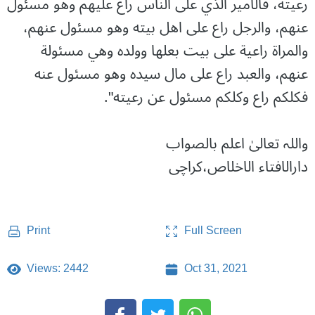
رعيته، فالامير الذي على الناس راع عليهم وهو مسئول
عنهم، والرجل راع على اهل بيته وهو مسئول عنهم،
والمراة راعية على بيت بعلها وولده وهي مسئولة
عنهم، والعبد راع على مال سيده وهو مسئول عنه
فكلكم راع وكلكم مسئول عن رعيته".
واللہ تعالیٰ اعلم بالصواب
دارالافتاء الاخلاص،کراچی
Full Screen
Print
Views: 2442
Oct 31, 2021