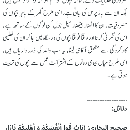
ضروری ھدایات دے، تاکہ بچوں کو علم ہو کہ وہ آزاد نہیں ہیں،
بلکہ ان سے باز پرس کی جاتی ہے، اسی طرح گھر کے باہر بچوں کی
مصروفیات، ان کا اٹھنا، بیٹھنا، میل جول کن لوگوں کے ساتھ ہے،
اس کی نگرانی کرنا اور وقتاً فوقتاً بچوں کی درسگاہ میں جا کر ان کی تعلیمی
کارکردگی سے متعلق آگاہی لینا، یہ سب والد کی ذمہ داریاں ہیں،
اسی طرح میاں بیوی دونوں کے اشتراکت عمل سے بچوں کی تربیت
ہوتی ہے۔
۔۔۔۔۔۔۔۔۔۔۔۔۔۔۔۔۔۔۔۔۔۔۔
دلائل:
صحیح البخاری: (بَابُ قُوا أَنْفُسَكُمْ وَ أَهْلِيكُمْ نَارًا،