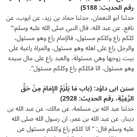
رقم الحدیث: 5188)
حدثنا ابو النعمان، حدثنا حماد بن زيد، عن ايوب، عن
نافع، عن عبد الله، قال النبي صلى الله عليه وسلم:"
كلكم راع وكلكم مسئول، فالإمام راع وهو مسئول،
والرجل راع على اهله وهو مسئول، والمراة راعية على
بيت زوجها وهي مسئولة، والعبد راع على مال سيده
وهو مسئول، الا فكلكم راع وكلكم مسئول".
سنن ابی داؤد: (باب مَا يَلْزَمُ الإِمَامَ مِنْ حَقِّ
الرَّعِيَّةِ، رقم الحدیث: 2928)
حدثنا عبد الله بن مسلمة، عن مالك، عن عبد الله بن
دينار، عن عبد الله بن عمر، ان رسول الله صلى الله
عليه وسلم قال: " الا كلكم راع وكلكم مسئول عن