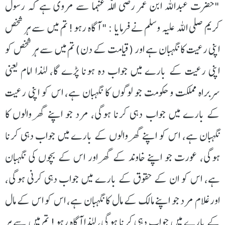
"حضرت عبداللہ ابن عمر رضی اللّٰہ عنہما سے مروی ہے کہ رسول
کریم صلی اللہ علیہ وسلم نے فرمایا : " آگاہ رہو! تم میں سے ہر شخص
اپنی رعیت کا نگہبان ہے اور (قیامت کے دن) تم میں سے ہر شخص کو
اپنی رعیت کے بارے میں جواب دہ ہونا پڑے گا، لہٰذا امام یعنی
سربراہ مملکت و حکومت جو لوگوں کا نگہبان ہے، اس کو اپنی رعیت
کے بارے میں جواب دہی کرنا ہوگی، مرد جو اپنے گھر والوں کا
نگہبان ہے، اس کو اپنے گھر والوں کے بارے میں جواب دہی کرنا
ہوگی، عورت جو اپنے خاوند کے گھر اور اس کے بچوں کی نگہبان
ہے، اس کو ان کے حقوق کے بارے میں جواب دہی کرنی ہوگی،
اور غلام مرد جو اپنے مالک کے مال کا نگہبان ہے، اس کو اس کے مال
کے بارے میں جواب دہی کرنا ہوگی، لہٰذا آگاہ رہو! تم میں سے ہر