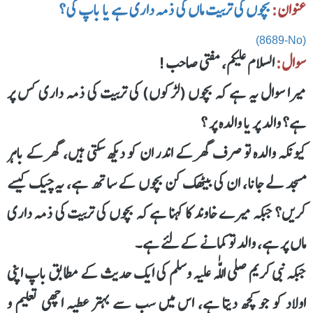
عنوان:
بچوں کی تربیت ماں کی ذمہ داری ہے یا باپ کی؟
(8689-No)
سوال:
السلام علیکم، مفتی صاحب!
میرا سوال یہ ہے کہ بچوں (لڑکوں) کی تربیت کی ذمہ داری کس پر
ہے؟ والد پر یا والدہ پر ؟
کیونکہ والدہ تو صرف گھر کے اندر ان کو دیکھ سکتی ہیں، گھر کے باہر
مسجد لے جانا، ان کی بیٹھک کن بچوں کے ساتھ ہے، یہ چیک کیسے
کریں؟ جبکہ میرے خاوند کا کہنا ہے کہ بچوں کی تربیت کی ذمہ داری
ماں پر ہے، والد تو کمانے کے لئے ہے۔
جبکہ نبی کریم صلی اللّٰہ علیہ وسلم کی ایک حدیث کے مطابق باپ اپنی
اولاد کو جو کچھ دیتا ہے، اس میں سب سے بہتر عطیہ اچھی تعلیم و