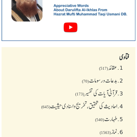
فتاوی
1.
عقائد
(517)
2.
بدعات و رسومات
(70)
3.
قرآنی آیات کی تفسیر
(173)
4.
احادیث کی تحقیق، تخریج و اسنادی حیثیت
(645)
5.
طهارت
(540)
6.
نماز
(1563)