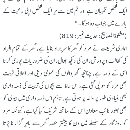
ایک شخص نگہبان ہے اور تم میں سے ہر ایک شخص اپنی رعیت کے
بارے میں جواب دہ ہوگا ۔"
(مشکوۃ المصابیح: حدیث نمبر: 819)
ہماری شریعت نے مرد کو گھر کا سربراہ بنایا ہے، گھر کے تمام افراد
کی کفالت و پرورش، ان کی دیکھ بھال، ان کی ضروریات پوری کرنا
اسی کے ذمہ ہے، چنانچہ گھر والوں کی عمومی دینی اور اخلاقی تربیت
بھی مرد کو سونپی گئی ہے، اس لحاظ سے بچوں کی تربیت کی ذمہ داری
بھی بنیادی طور پر والد پر ہوتی ہے، تاہم اس ذمہ داری میں بیوی کو
بھی بطور نائب معاون اس کے ساتھ شریک کیا گیا ہے، کیونکہ مرد
کو روزگار کے سلسلے میں دن کا بیشتر حصہ گھر سے باہر گزارنا پڑتا