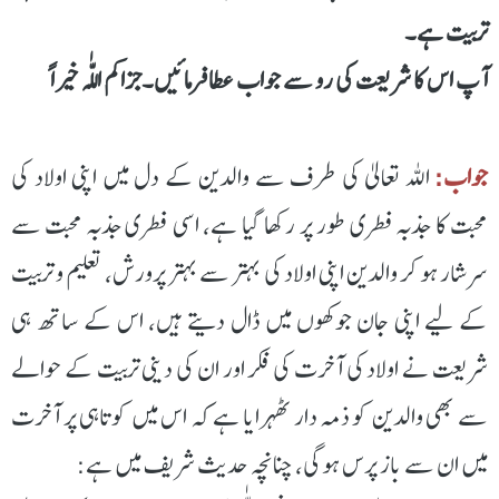
تربیت ہے۔
آپ اس کا شریعت کی رو سے جواب عطا فرمائیں۔جزاکم اللّٰہ خیراً
جواب:
اللہ تعالیٰ کی طرف سے والدین کے دل میں اپنی اولاد کی
محبت کا جذبہ فطری طور پر رکھا گیا ہے، اسی فطری جذبہ محبت سے
سرشار ہو کر والدین اپنی اولاد کی بہتر سے بہتر پرورش، تعلیم و تربیت
کے لیے اپنی جان جوکھوں میں ڈال دیتے ہیں، اس کے ساتھ ہی
شریعت نے اولاد کی آخرت کی فکر اور ان کی دینی تربیت کے حوالے
سے بھی والدین کو ذمہ دار ٹھہرایا ہے کہ اس میں کوتاہی پر آخرت
میں ان سے باز پرس ہوگی، چنانچہ حدیث شریف میں ہے: