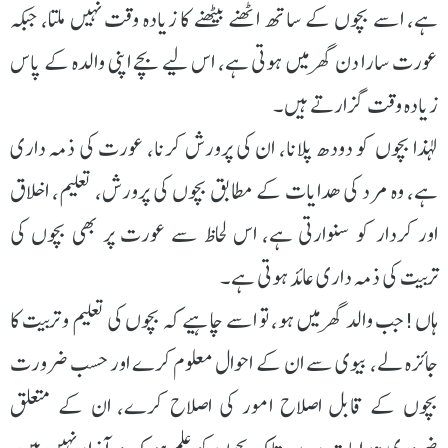
ہے، اسے بچوں کے ساتھ اٹھنے بیٹھنے کا زیادہ وقت نہیں ملتا، جبکہ
عورت سارا دن گھر میں ہوتی ہے، اس لیے بچے اپنی والدہ کے پاس
زیادہ وقت گزارتے ہیں۔
لہذا بچوں کو دودھ پلانا، ان کی پرورش کرنا، عورت کی ذمہ داری
ہے، وہ مرد کی ھدایات کے مطابق بچوں کی پرورش، تعلیم، اخلاق
اور کردار کو سنوارتی ہے، اس لحاظ سے عورت پر بھی بچوں کی
تربیت کی ذمہ داری عائد ہوتی ہے۔
ہاں! جب والد گھر میں ہو، تو اسے چاہیے کہ بچوں کی تعلیم و تربیت کا
جائزہ لے، بیوی سے ان کے احوال معلوم کرے اور حسب ضرورت
بچوں کے قابل اصلاح امور کی اصلاح کرے، ان کے متعلق