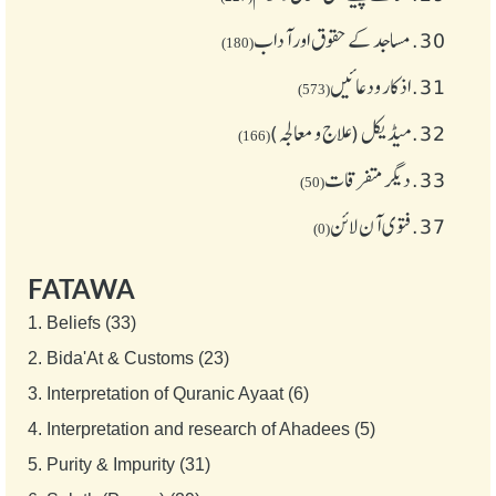
30.
مساجد کے حقوق اور آداب
(180)
31.
اذکار ودعائیں
(573)
32.
میڈیکل (علاج و معالجہ)
(166)
33.
دیگر متفرقات
(50)
37.
فتوی آن لائن
(0)
FATAWA
1.
Beliefs (33)
2.
Bida'At & Customs (23)
3.
Interpretation of Quranic Ayaat (6)
4.
Interpretation and research of Ahadees (5)
5.
Purity & Impurity (31)