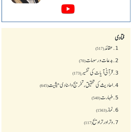
فتاوی
1.
عقائد
(517)
2.
بدعات و رسومات
(70)
3.
قرآنی آیات کی تفسیر
(173)
4.
احادیث کی تحقیق، تخریج و اسنادی حیثیت
(645)
5.
طهارت
(540)
6.
نماز
(1563)
7.
وتر اور تراویح
(117)