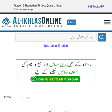
Prayer & Ramadan Times, Quran, Naat
INSTALL APP
Get Islamuna app
EN
Search in English
حج و عمرہ
Home