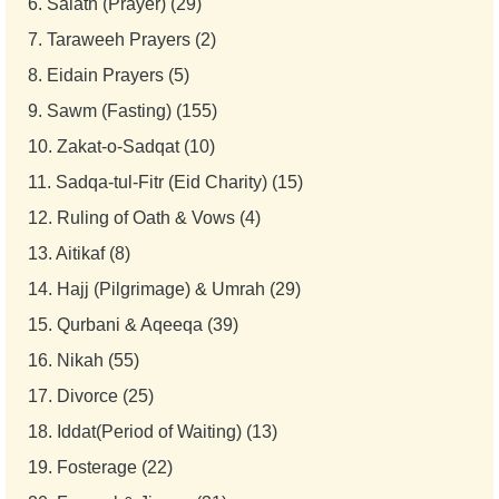
6.
Salath (Prayer) (29)
7.
Taraweeh Prayers (2)
8.
Eidain Prayers (5)
9.
Sawm (Fasting) (155)
10.
Zakat-o-Sadqat (10)
11.
Sadqa-tul-Fitr (Eid Charity) (15)
12.
Ruling of Oath & Vows (4)
13.
Aitikaf (8)
14.
Hajj (Pilgrimage) & Umrah (29)
15.
Qurbani & Aqeeqa (39)
16.
Nikah (55)
17.
Divorce (25)
18.
Iddat(Period of Waiting) (13)
19.
Fosterage (22)