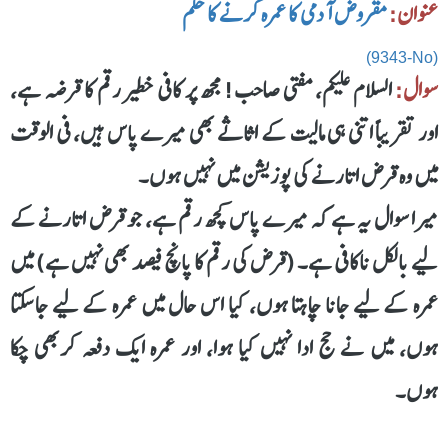
عنوان:
مقروض آدمی کا عمرہ کرنے کا حکم
(9343-No)
سوال:
السلام علیکم، مفتی صاحب! مجھ پر کافی خطیر رقم کا قرضہ ہے،
اور تقریباً اتنی ہی مالیت کے اثاثے بھی میرے پاس ہیں، فی الوقت
میں وہ قرض اتارنے کی پوزیشن میں نہیں ہوں۔
میرا سوال یہ ہے کہ میرے پاس کچھ رقم ہے، جو قرض اتارنے کے
لیے بالکل ناکافی ہے۔ (قرض کی رقم کا پانچ فیصد بھی نہیں ہے) میں
عمرہ کے لیے جانا چاہتا ہوں، کیا اس حال میں عمرہ کے لیے جاسکتا
ہوں، میں نے حج ادا نہیں کیا ہوا، اور عمرہ ایک دفعہ کربھی چکا
ہوں۔