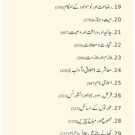
19.
رضاعت اور نومولود کے احکام
(100)
20.
میت و جنازہ
(378)
21.
جائیداد، وراثت اور وصیت
(697)
22.
تجارت و معاملات
(626)
23.
ملازم اور ملازمت
(396)
24.
معاشرت (اخلاق وآداب )
(436)
25.
اسلامی نام
(447)
26.
قرض،سود، جوا اور انشورنس
(333)
27.
عورتوں کے مسائل
(323)
28.
ممنوع اور مباح چیز یں
(519)
29.
کھانے پینے میں حلال و حرام
(227)