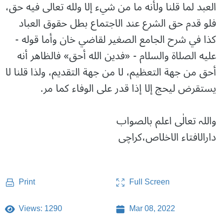
العبد لما قلنا ولأنه ما من شيء إلا ولله تعالى فيه حق،
فلو قدم حق الشرع عند الاجتماع بطل حقوق العباد
كذا في شرح الجامع الصغير لقاضي خان وأما قوله -
عليه الصلاة والسلام - «فدين الله أحق» فالظاهر أنه
أحق من جهة التعظيم، لا من جهة التقديم، ولذا قلنا لا
يستقرض ليحج إلا إذا قدر على الوفاء كما مر.
واللہ تعالٰی اعلم بالصواب
دارالافتاء الاخلاص،کراچی
Full Screen
Print
Views: 1290
Mar 08, 2022