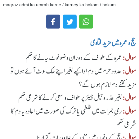
maqroz admi ka umrah karne / karney ka hokom / hokum
حج و عمرہ میں مزید فتاوی
سوال:
عمرہ کے طواف کے دوران وضو ٹوٹ جانے کا حکم
سوال:
حدود حرم میں دم ادا کیے بغیر اپنے ملک لوٹ آئے ہوں تو
مزید کتنے دم لازم ہوں گے؟
سوال:
بغیر عذر وہیل چیئر پر طواف و سعی کرنے کا شرعی حکم
سوال:
رمیِ جمرات میں غلطی یا ترک کی صورت میں اعادہ یا دم کا
شرعی حکم
سوال:
حج کے دنوں میں منی کے علاوہ رات گزارنا