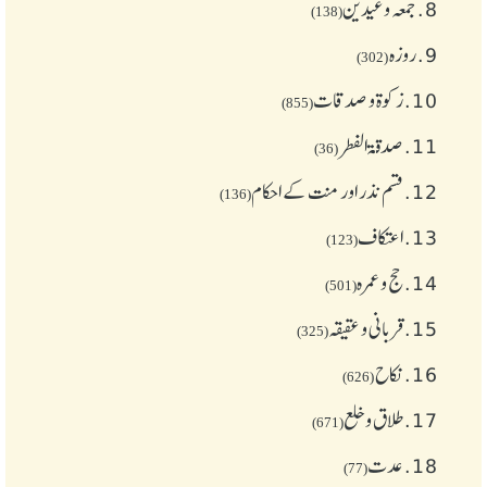
8.
جمعہ وعیدین
(138)
9.
روزہ
(302)
10.
زکوة و صدقات
(855)
11.
صدقۃ الفطر
(36)
12.
قسم نذر اور منت کے احکام
(136)
13.
اعتکاف
(123)
14.
حج و عمرہ
(501)
15.
قربانی و عقیقہ
(325)
16.
نکاح
(626)
17.
طلاق و خلع
(671)
18.
عدت
(77)