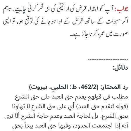
جواب:
آپ کو ابتداء قرض کی ادائیگی کی ہی فکر کرنی چاہیے، تاہم
اگر سہولت کے ساتھ قرض کے ادا ہوجانے کی توقع ہو، تو ایسی
صورت میں عمرہ کرنا جائز ہے۔
۔۔۔۔۔۔۔۔۔۔۔۔۔۔۔۔۔۔۔۔۔۔۔
دلائل:
رد المحتار: (462/2، ط: الحلبي، بيروت)
مطلب في قولهم يقدم حق العبد على حق الشرع
(قوله لتقدم حق العبد) أي على حق الشرع لا تهاونا
بحق الشرع، بل لحاجة العبد وعدم حاجة الشرع ألا ترى
أنه إذا اجتمعت الحدود، وفيها حق العبد يبدأ بحق