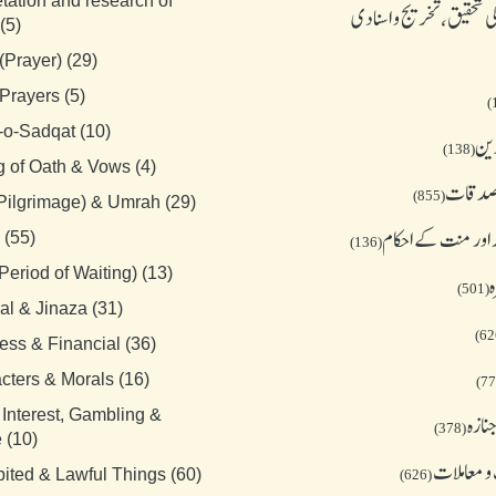
etation and research of
 تحقیق، تخریج و اسنادی
(5)
(Prayer) (29)
Prayers (5)
-o-Sadqat (10)
دین
(138)
g of Oath & Vows (4)
 صدقات
(855)
(Pilgrimage) & Umrah (29)
 اور منت کے احکام
 (55)
(136)
Period of Waiting) (13)
ہ
(501)
al & Jinaza (31)
ess & Financial (36)
cters & Morals (16)
 Interest, Gambling &
نازہ
(378)
 (10)
و معاملات
bited & Lawful Things (60)
(626)