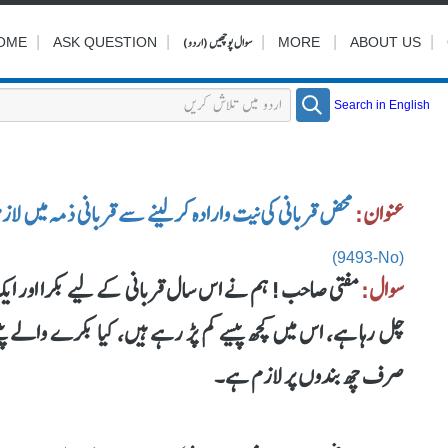
|
|
|
سوال پوچھیں (اردو)
|
|
OME
ASK QUESTION
MORE
ABOUT US
Search in English
عنوان:
محض قربانی کی نیت وارادہ کرلینے سے قربانی ذمہ میں لاز
(9493-No)
سوال:
مفتی صاحب! ہم نے اس سال قربانی کے لیے بکرا اور ایک ج
چل رہا ہے، اس میں کچھ پیسے کم پڑ رہے ہیں، کیا بکرے والے پیس
صرف چھ بندوں پر لازم ہے۔