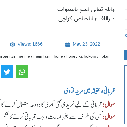
واللہ تعالٰی اعلم بالصواب
دارالافتاء الاخلاص،کراچی
ن
Views: 1666
May 23, 2022
y qurbani zimme me / mein lazim hone / honey ka hokom / hokum
قربانی و عقیقہ میں مزید فتاوی
سوال:
قربانی کے لیے خریدی گئی بکری کا دودھ استعمال کرنے کا 
سوال:
کسی کی طرف سے بغیر اجازت واجب قربانی کرنے کا حکم