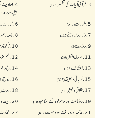
3.
قرآنی آیات کی تفسیر
4.
احادیث کی
(173)
حیثیت
(645)
5.
طهارت
6.
نماز
(1563)
(540)
7.
وتر اور تراویح
8.
جمعہ وعی
(117)
9.
روزہ
10.
زکوة و
(302)
11.
صدقۃ الفطر
12.
قسم نذر
(36)
13.
اعتکاف
14.
حج و عمر
(123)
15.
قربانی و عقیقہ
16.
نکاح
(626)
(325)
17.
طلاق و خلع
18.
عدت
(77)
(671)
19.
رضاعت اور نومولود کے احکام
20.
میت و ج
(100)
21.
جائیداد، وراثت اور وصیت
22.
تجارت 
(697)