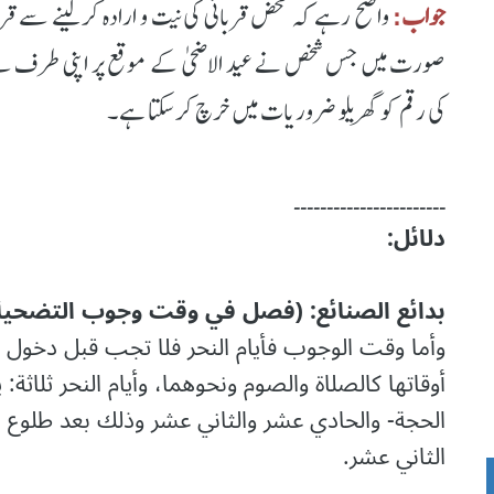
جواب:
واضح رہے کہ محض قربانی کی نیت و ارادہ کرلینے سے قربا
صورت میں جس شخص نے عید الاضحی کے موقع پر اپنی طرف سے ب
کی رقم کو گھریلو ضروریات میں خرچ کرسکتا ہے۔
۔۔۔۔۔۔۔۔۔۔۔۔۔۔۔۔۔۔۔۔۔۔۔
دلائل:
بدائع الصنائع: (فصل في وقت وجوب التضحية، 65/5، ط: دار الكتب العلم
وأما وقت الوجوب فأيام النحر فلا تجب قبل دخول ا
أوقاتها كالصلاة والصوم ونحوهما، وأيام النحر ثلاثة
الحجة- والحادي عشر والثاني عشر وذلك بعد طلوع 
الثاني عشر.