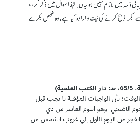
نی ذمہ میں لازم نہیں ہوجاتی، لہذا سوال میں ذکر کردہ
کرا ذبح کرنے کی نیت و ارادہ کیا ہے، وہ شخص بکرے
ية)
لوقت؛ لأن الواجبات المؤقتة لا تجب قبل
: يوم الأضحي -وهو اليوم العاشر من ذي
الفجر من اليوم الأول إلي غروب الشمس من