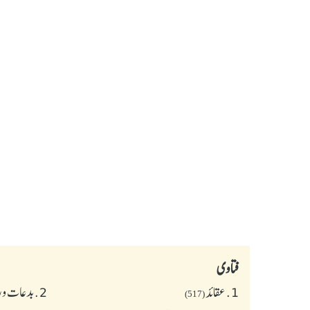
فتاوی
1.
عقائد
2.
بدعات و 
(517)