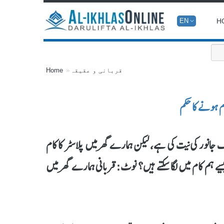
H
EN
قربانی و عقیقہ
Home
م ہونے کا حکم
انور کی نیت کی ہے، لیکن ہمارے گھر میں پلاسٹر کا کام
ے ہم کام میں لگاسکتے ہیں؟ نوٹ: قربانی ہمارے گھر میں