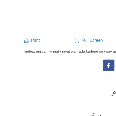
Full Screen
Print
mehez qurbani ki niat / niyat wa irada karlene se / sa
حکم