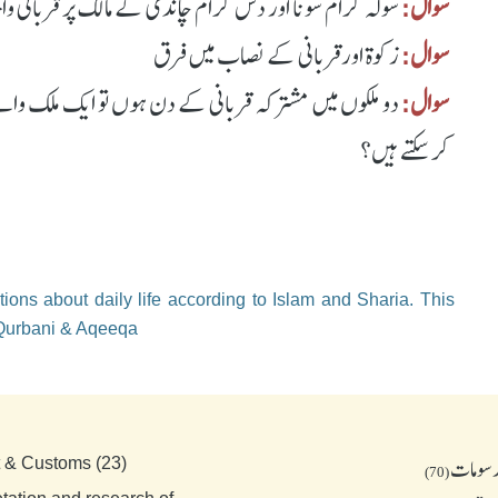
سوال:
سولہ گرام سونا اور دس گرام چاندی کے مالک پر قربانی و
سوال:
زکوة اورقربانی کے نصاب میں فرق
سوال:
دو ملکوں میں مشترکہ قربانی کے دن ہوں تو ایک ملک وال
کرسکتے ہیں؟
ions about daily life according to Islam and Sharia. This
 Qurbani & Aqeeqa
رسومات
t & Customs (23)
(70)