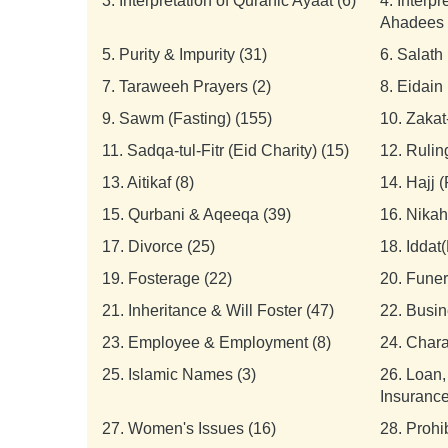
3.
Interpretation of Quranic Ayaat (6)
4.
Interpr
Ahadees 
5.
Purity & Impurity (31)
6.
Salath 
7.
Taraweeh Prayers (2)
8.
Eidain 
9.
Sawm (Fasting) (155)
10.
Zakat
11.
Sadqa-tul-Fitr (Eid Charity) (15)
12.
Rulin
13.
Aitikaf (8)
14.
Hajj 
15.
Qurbani & Aqeeqa (39)
16.
Nikah
17.
Divorce (25)
18.
Iddat(
19.
Fosterage (22)
20.
Funer
21.
Inheritance & Will Foster (47)
22.
Busin
23.
Employee & Employment (8)
24.
Chara
25.
Islamic Names (3)
26.
Loan,
Insurance
27.
Women's Issues (16)
28.
Prohi