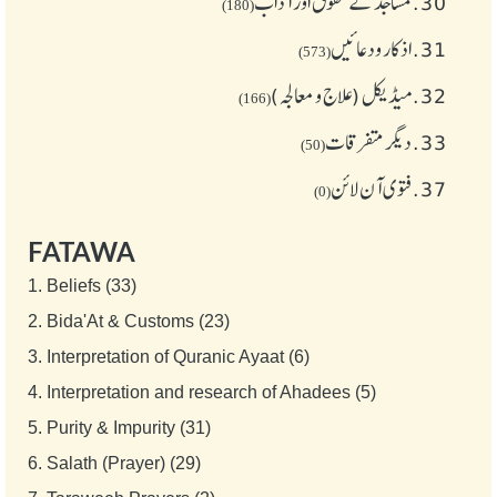
30.
مساجد کے حقوق اور آداب
(180)
31.
اذکار ودعائیں
(573)
32.
میڈیکل (علاج و معالجہ)
(166)
33.
دیگر متفرقات
(50)
37.
فتوی آن لائن
(0)
FATAWA
1.
Beliefs (33)
2.
Bida'At & Customs (23)
3.
Interpretation of Quranic Ayaat (6)
4.
Interpretation and research of Ahadees (5)
5.
Purity & Impurity (31)
6.
Salath (Prayer) (29)