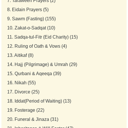
7.
Taraweeh Prayers (2)
8.
Eidain Prayers (5)
9.
Sawm (Fasting) (155)
10.
Zakat-o-Sadqat (10)
11.
Sadqa-tul-Fitr (Eid Charity) (15)
12.
Ruling of Oath & Vows (4)
13.
Aitikaf (8)
14.
Hajj (Pilgrimage) & Umrah (29)
15.
Qurbani & Aqeeqa (39)
16.
Nikah (55)
17.
Divorce (25)
18.
Iddat(Period of Waiting) (13)
19.
Fosterage (22)
20.
Funeral & Jinaza (31)