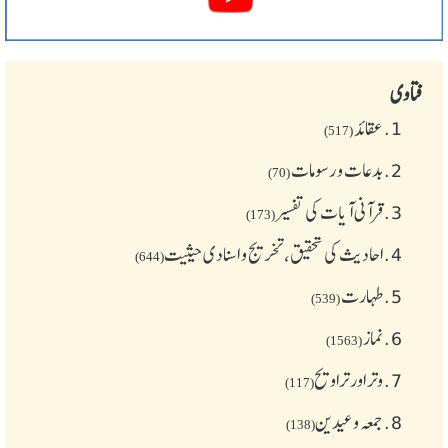
فتاوی
1.
عقائد
(517)
2.
بدعات و رسومات
(70)
3.
قرآنی آیات کی تفسیر
(173)
4.
احادیث کی تحقیق، تخریج و اسنادی حیثیت
(644)
5.
طهارت
(539)
6.
نماز
(1563)
7.
وتر اور تراویح
(117)
8.
جمعہ وعیدین
(138)