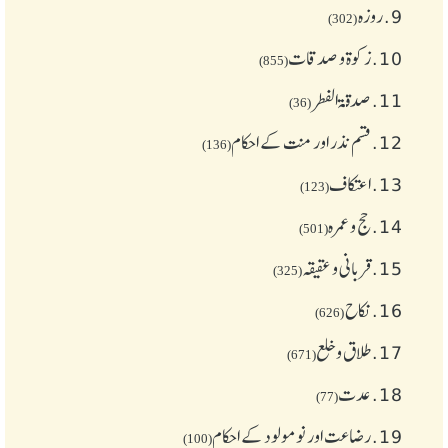
9.
روزہ
(302)
10.
زکوة و صدقات
(855)
11.
صدقۃ الفطر
(36)
12.
قسم نذر اور منت کے احکام
(136)
13.
اعتکاف
(123)
14.
حج و عمرہ
(501)
15.
قربانی و عقیقہ
(325)
16.
نکاح
(626)
17.
طلاق و خلع
(671)
18.
عدت
(77)
19.
رضاعت اور نومولود کے احکام
(100)