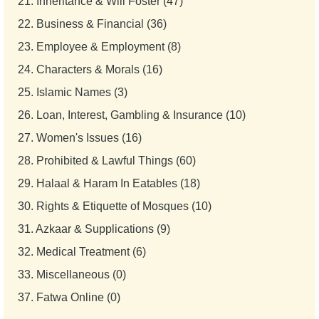
21.
Inheritance & Will Foster (47)
22.
Business & Financial (36)
23.
Employee & Employment (8)
24.
Characters & Morals (16)
25.
Islamic Names (3)
26.
Loan, Interest, Gambling & Insurance (10)
27.
Women's Issues (16)
28.
Prohibited & Lawful Things (60)
29.
Halaal & Haram In Eatables (18)
30.
Rights & Etiquette of Mosques (10)
31.
Azkaar & Supplications (9)
32.
Medical Treatment (6)
33.
Miscellaneous (0)
37.
Fatwa Online (0)