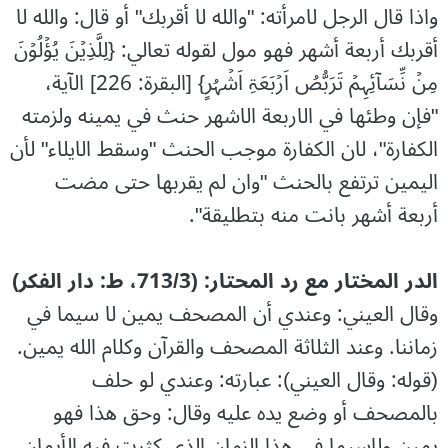
واذا قال الرجل لامرأته: "والله لا أقربك" أو قال: والله لا
أقربك أربعة أشهر فهو مول لقوله تعالي: {لِلَّذِیۡنَ یُؤۡلُوۡنَ
مِنۡ نِّسَآئِہِمۡ تَرَبُّصُ اَرۡبَعَۃِ اَشۡہُرٍ} [البقرة: 226] الآية،
"فإن وطئها في الاربعة الاشهر حنث في يمينه ولزمته
الكفارة"، لان الكفارة موجب الحنث "وسقط الايلاء" لأن
اليمين ترتفع بالحنث "وان لم يقربها حتى مضت
أربعة أشهر بانت منه بتطليقة".
الدر المختار مع رد المحتار: (713/3، ط: دار الفكر)
وقال العيني: وعندي أن المصحف يمين لا سيما في
زماننا. وعند الثلاثة المصحف والقرآن وكلام الله يمين.
(قوله: وقال العيني): عبارته: وعندي لو حلف
بالمصحف أو وضع يده عليه وقال: وحق هذا فهو
يمين ولاسيما في هذا الزمان الذي كثرت فيه الأيمان