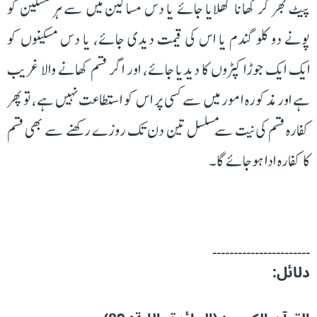
پیٹ بھر کر کھانا کھلایا جائے یا دس مساکین میں سے ہر مسکین کو
پونے دو کلو گندم یا اس کی قیمت دیدی جائے، یا دس مسکینوں کو
ایک ایک جوڑا کپڑوں کا دیدیا جائے، اور اگر قسم کھانے والا غریب
ہے اور مذکورہ امور میں سے کسی پر اس کو استطاعت نہیں ہے، تو پھر
کفارہ قسم کی نیت سے مسلسل تین دن تک روزے رکھنے سے بھی قسم
کا کفارہ ادا ہوجائے گا۔
۔۔۔۔۔۔۔۔۔۔۔۔۔۔۔۔۔۔۔۔۔۔۔
دلائل: