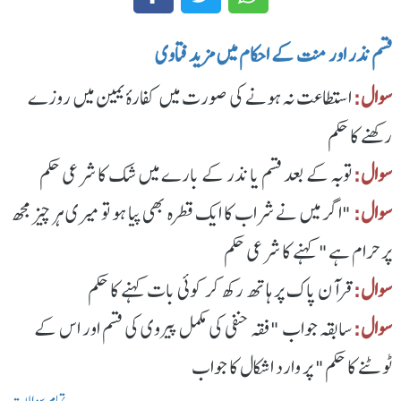
قسم نذر اور منت کے احکام میں مزید فتاوی
سوال:
استطاعت نہ ہونے کی صورت میں کفارۂ یمین میں روزے
رکھنے کا حکم
سوال:
توبہ کے بعد قسم یا نذر کے بارے میں شک کا شرعی حکم
سوال:
"اگر میں نے شراب کا ایک قطرہ بھی پیا ہو تو میری ہر چیز مجھ
پر حرام ہے" کہنے کا شرعی حکم
سوال:
قرآن پاک پر ہاتھ رکھ کر کوئی بات کہنے کا حکم
سوال:
سابقہ جواب "فقہ حنفی کی مکمل پیروی کی قسم اور اس کے
ٹوٹنے کا حکم" پر وارد اشکال کا جواب