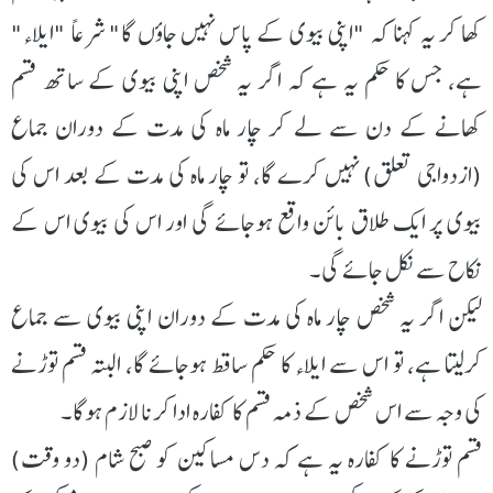
کھا کر یہ کہنا کہ "اپنی بیوی کے پاس نہیں جاؤں گا" شرعاً "ایلاء"
ہے، جس کا حکم یہ ہے کہ اگر یہ شخص اپنی بیوی کے ساتھ قسم
کھانے کے دن سے لے کر چار ماہ کی مدت کے دوران جماع
(ازدواجی تعلق) نہیں کرے گا، تو چار ماہ کی مدت کے بعد اس کی
بیوی پر ایک طلاق بائن واقع ہوجائے گی اور اس کی بیوی اس کے
نکاح سے نکل جائے گی۔
لیکن اگر یہ شخص چار ماہ کی مدت کے دوران اپنی بیوی سے جماع
کرلیتا ہے، تو اس سے ایلاء کا حکم ساقط ہوجائے گا، البتہ قسم توڑنے
کی وجہ سے اس شخص کے ذمہ قسم کا کفارہ ادا کرنا لازم ہوگا۔
قسم توڑنے کا کفارہ یہ ہے کہ دس مساکین کو صبح شام (دو وقت)