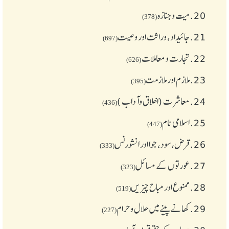
20.
میت و جنازہ
(378)
21.
جائیداد، وراثت اور وصیت
(697)
22.
تجارت و معاملات
(626)
23.
ملازم اور ملازمت
(395)
24.
معاشرت (اخلاق وآداب )
(436)
25.
اسلامی نام
(447)
26.
قرض،سود، جوا اور انشورنس
(333)
27.
عورتوں کے مسائل
(323)
28.
ممنوع اور مباح چیز یں
(519)
29.
کھانے پینے میں حلال و حرام
(227)