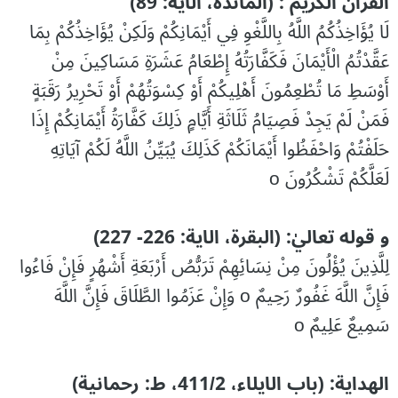
القرآن الكريم : (المائدة، الاية: 89)
لَا يُؤَاخِذُكُمُ اللَّهُ بِاللَّغْوِ فِي أَيْمَانِكُمْ وَلَكِنْ يُؤَاخِذُكُمْ بِمَا
عَقَّدْتُمُ الْأَيْمَانَ فَكَفَّارَتُهُ إِطْعَامُ عَشَرَةِ مَسَاكِينَ مِنْ
أَوْسَطِ مَا تُطْعِمُونَ أَهْلِيكُمْ أَوْ كِسْوَتُهُمْ أَوْ تَحْرِيرُ رَقَبَةٍ
فَمَنْ لَمْ يَجِدْ فَصِيَامُ ثَلَاثَةِ أَيَّامٍ ذَلِكَ كَفَّارَةُ أَيْمَانِكُمْ إِذَا
حَلَفْتُمْ وَاحْفَظُوا أَيْمَانَكُمْ كَذَلِكَ يُبَيِّنُ اللَّهُ لَكُمْ آيَاتِهِ
لَعَلَّكُمْ تَشْكُرُونَ o
و قوله تعاليٰ: (البقرة، الاية: 226- 227)
لِلَّذِينَ يُؤْلُونَ مِنْ نِسَائِهِمْ تَرَبُّصُ أَرْبَعَةِ أَشْهُرٍ فَإِنْ فَاءُوا
فَإِنَّ اللَّهَ غَفُورٌ رَحِيمٌ o وَإِنْ عَزَمُوا الطَّلَاقَ فَإِنَّ اللَّهَ
سَمِيعٌ عَلِيمٌ o
الهداية: (باب الايلاء، 411/2، ط: رحمانية)