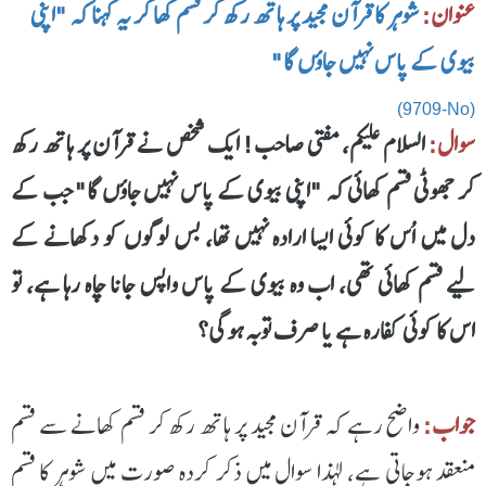
عنوان:
شوہر کا قرآن مجید پر ہاتھ رکھ کر قسم کھا کر یہ کہنا کہ "اپنی
بیوی کے پاس نہیں جاؤں گا"
(9709-No)
سوال:
السلام علیکم، مفتی صاحب! ایک شخص نے قرآن پر ہاتھ رکھ
کر جھوٹی قسم کھائی کہ "اپنی بیوی کے پاس نہیں جاؤں گا" جب کے
دل میں اُس کا کوئی ایسا ارادہ نہیں تھا، بس لوگوں کو دکھانے کے
لیے قسم کھائی تھی، اب وہ بیوی کے پاس واپس جانا چاہ رہا ہے، تو
اس کا کوئی کفارہ ہے یا صرف توبہ ہوگی؟
جواب:
واضح رہے کہ قرآن مجید پر ہاتھ رکھ کر قسم کھانے سے قسم
منعقد ہوجاتی ہے، لہذا سوال میں ذکر کردہ صورت میں شوہر کا قسم