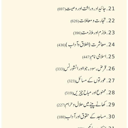
21.
جائیداد، وراثت اور وصیت
(697)
22.
تجارت و معاملات
(626)
23.
ملازم اور ملازمت
(396)
24.
معاشرت (اخلاق وآداب )
(436)
25.
اسلامی نام
(447)
26.
قرض،سود، جوا اور انشورنس
(333)
27.
عورتوں کے مسائل
(323)
28.
ممنوع اور مباح چیز یں
(519)
29.
کھانے پینے میں حلال و حرام
(227)
30.
مساجد کے حقوق اور آداب
(180)