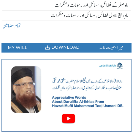
ماہ صفر کے فضائل، مسائل اور رسومات و منکرات
ماہ ِربیع الاول فضائل ، مسائل اور رسومات و منکرات
تمام مضامین
میرا وصیت نامہ
DOWNLOAD
MY WILL