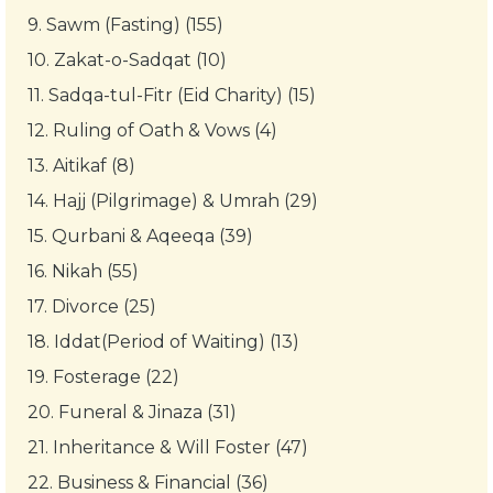
9.
Sawm (Fasting) (155)
10.
Zakat-o-Sadqat (10)
11.
Sadqa-tul-Fitr (Eid Charity) (15)
12.
Ruling of Oath & Vows (4)
13.
Aitikaf (8)
14.
Hajj (Pilgrimage) & Umrah (29)
15.
Qurbani & Aqeeqa (39)
16.
Nikah (55)
17.
Divorce (25)
18.
Iddat(Period of Waiting) (13)
19.
Fosterage (22)
20.
Funeral & Jinaza (31)
21.
Inheritance & Will Foster (47)
22.
Business & Financial (36)