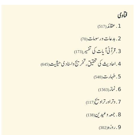
فتاوی
1.
عقائد
(517)
2.
بدعات و رسومات
(70)
3.
قرآنی آیات کی تفسیر
(173)
4.
احادیث کی تحقیق، تخریج و اسنادی حیثیت
(645)
5.
طهارت
(540)
6.
نماز
(1563)
7.
وتر اور تراویح
(117)
8.
جمعہ وعیدین
(138)
9.
روزہ
(302)