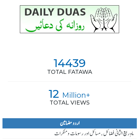
14439
TOTAL FATAWA
12
Million+
TOTAL VIEWS
اردو مضامین
ماہ ِربیع الثانی فضائل ، مسائل اور رسومات و منکرات