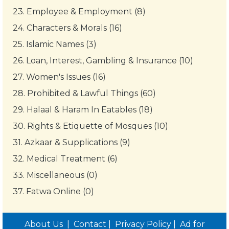
23.
Employee & Employment (8)
24.
Characters & Morals (16)
25.
Islamic Names (3)
26.
Loan, Interest, Gambling & Insurance (10)
27.
Women's Issues (16)
28.
Prohibited & Lawful Things (60)
29.
Halaal & Haram In Eatables (18)
30.
Rights & Etiquette of Mosques (10)
31.
Azkaar & Supplications (9)
32.
Medical Treatment (6)
33.
Miscellaneous (0)
37.
Fatwa Online (0)
About Us
|
Contact
|
Privacy Policy
|
Ad for