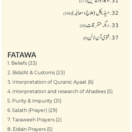
31.
اذکار ودعائیں
(573)
32.
میڈیکل (علاج و معالجہ)
(166)
33.
دیگر متفرقات
(50)
37.
فتوی آن لائن
(0)
FATAWA
1.
Beliefs (33)
2.
Bida'At & Customs (23)
3.
Interpretation of Quranic Ayaat (6)
4.
Interpretation and research of Ahadees (5)
5.
Purity & Impurity (31)
6.
Salath (Prayer) (29)
7.
Taraweeh Prayers (2)
8.
Eidain Prayers (5)