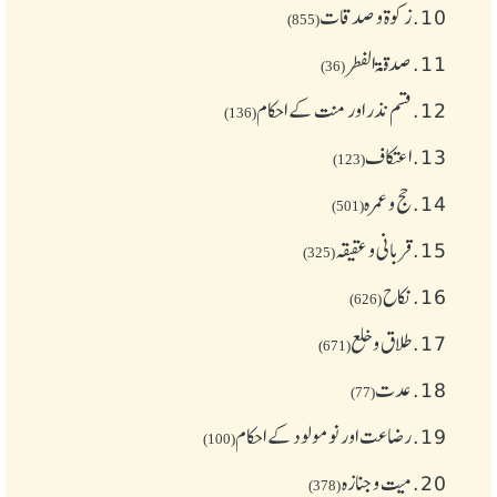
10.
زکوة و صدقات
(855)
11.
صدقۃ الفطر
(36)
12.
قسم نذر اور منت کے احکام
(136)
13.
اعتکاف
(123)
14.
حج و عمرہ
(501)
15.
قربانی و عقیقہ
(325)
16.
نکاح
(626)
17.
طلاق و خلع
(671)
18.
عدت
(77)
19.
رضاعت اور نومولود کے احکام
(100)
20.
میت و جنازہ
(378)