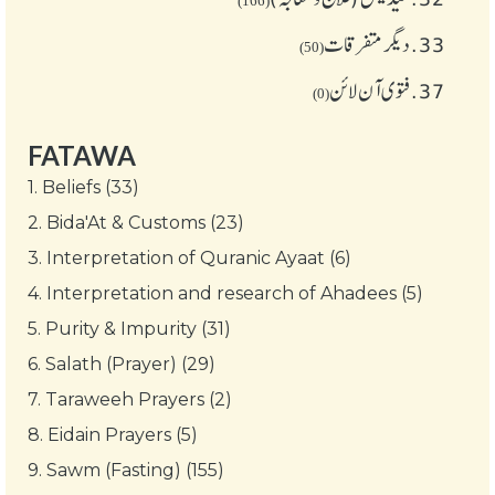
(166)
33.
دیگر متفرقات
(50)
37.
فتوی آن لائن
(0)
FATAWA
1.
Beliefs (33)
2.
Bida'At & Customs (23)
3.
Interpretation of Quranic Ayaat (6)
4.
Interpretation and research of Ahadees (5)
5.
Purity & Impurity (31)
6.
Salath (Prayer) (29)
7.
Taraweeh Prayers (2)
8.
Eidain Prayers (5)
9.
Sawm (Fasting) (155)