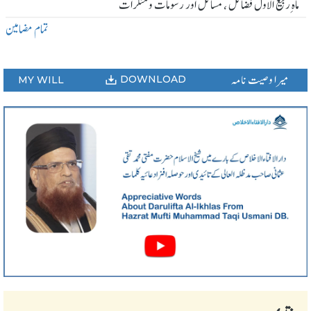
ماہ ِربیع الاول فضائل ، مسائل اور رسومات و منکرات
تمام مضامین
میرا وصیت نامہ
DOWNLOAD
MY WILL