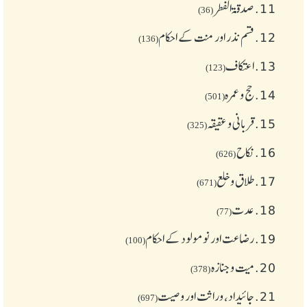
11.
صدقۃ الفطر
(36)
12.
قسم نذر اور منت کے احکام
(136)
13.
اعتکاف
(123)
14.
حج و عمرہ
(501)
15.
قربانی و عقیقہ
(325)
16.
نکاح
(626)
17.
طلاق و خلع
(671)
18.
عدت
(77)
19.
رضاعت اور نومولود کے احکام
(100)
20.
میت و جنازہ
(378)
21.
جائیداد، وراثت اور وصیت
(697)