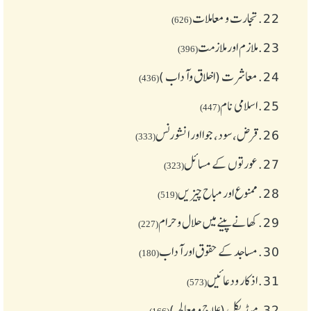
22.
تجارت و معاملات
(626)
23.
ملازم اور ملازمت
(396)
24.
معاشرت (اخلاق وآداب )
(436)
25.
اسلامی نام
(447)
26.
قرض،سود، جوا اور انشورنس
(333)
27.
عورتوں کے مسائل
(323)
28.
ممنوع اور مباح چیز یں
(519)
29.
کھانے پینے میں حلال و حرام
(227)
30.
مساجد کے حقوق اور آداب
(180)
31.
اذکار ودعائیں
(573)
32.
میڈیکل (علاج و معالجہ)