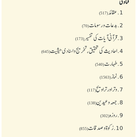
فتاوی
1.
عقائد
(517)
2.
بدعات و رسومات
(70)
3.
قرآنی آیات کی تفسیر
(173)
4.
احادیث کی تحقیق، تخریج و اسنادی حیثیت
(645)
5.
طهارت
(540)
6.
نماز
(1563)
7.
وتر اور تراویح
(117)
8.
جمعہ وعیدین
(138)
9.
روزہ
(302)
10.
زکوة و صدقات
(855)