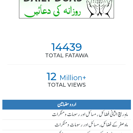
14439
TOTAL FATAWA
12
Million+
TOTAL VIEWS
اردو مضامین
ماہ ِربیع الثانی فضائل ، مسائل اور رسومات و منکرات
ماہ صفر کے فضائل، مسائل اور رسومات و منکرات