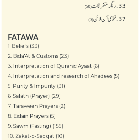
33.
دیگر متفرقات
(50)
37.
فتوی آن لائن
(0)
FATAWA
1.
Beliefs (33)
2.
Bida'At & Customs (23)
3.
Interpretation of Quranic Ayaat (6)
4.
Interpretation and research of Ahadees (5)
5.
Purity & Impurity (31)
6.
Salath (Prayer) (29)
7.
Taraweeh Prayers (2)
8.
Eidain Prayers (5)
9.
Sawm (Fasting) (155)
10.
Zakat-o-Sadqat (10)