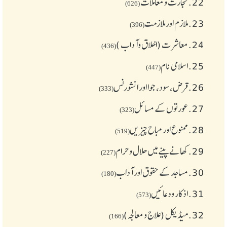
22.
تجارت و معاملات
(626)
23.
ملازم اور ملازمت
(396)
24.
معاشرت (اخلاق وآداب )
(436)
25.
اسلامی نام
(447)
26.
قرض،سود، جوا اور انشورنس
(333)
27.
عورتوں کے مسائل
(323)
28.
ممنوع اور مباح چیز یں
(519)
29.
کھانے پینے میں حلال و حرام
(227)
30.
مساجد کے حقوق اور آداب
(180)
31.
اذکار ودعائیں
(573)
32.
میڈیکل (علاج و معالجہ)
(166)