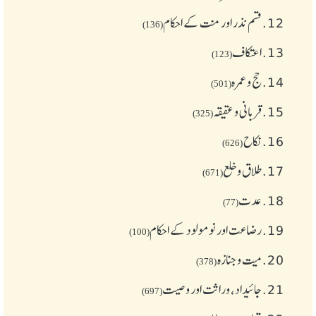
12.
قسم نذر اور منت کے احکام
(136)
13.
اعتکاف
(123)
14.
حج و عمرہ
(501)
15.
قربانی و عقیقہ
(325)
16.
نکاح
(626)
17.
طلاق و خلع
(671)
18.
عدت
(77)
19.
رضاعت اور نومولود کے احکام
(100)
20.
میت و جنازہ
(378)
21.
جائیداد، وراثت اور وصیت
(697)