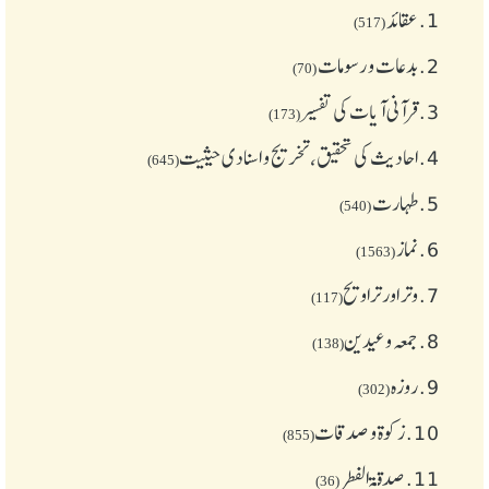
1.
عقائد
(517)
2.
بدعات و رسومات
(70)
3.
قرآنی آیات کی تفسیر
(173)
4.
احادیث کی تحقیق، تخریج و اسنادی حیثیت
(645)
5.
طهارت
(540)
6.
نماز
(1563)
7.
وتر اور تراویح
(117)
8.
جمعہ وعیدین
(138)
9.
روزہ
(302)
10.
زکوة و صدقات
(855)
11.
صدقۃ الفطر
(36)