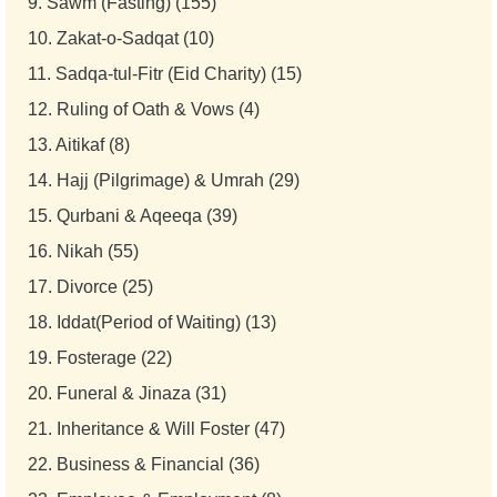
9.
Sawm (Fasting) (155)
10.
Zakat-o-Sadqat (10)
11.
Sadqa-tul-Fitr (Eid Charity) (15)
12.
Ruling of Oath & Vows (4)
13.
Aitikaf (8)
14.
Hajj (Pilgrimage) & Umrah (29)
15.
Qurbani & Aqeeqa (39)
16.
Nikah (55)
17.
Divorce (25)
18.
Iddat(Period of Waiting) (13)
19.
Fosterage (22)
20.
Funeral & Jinaza (31)
21.
Inheritance & Will Foster (47)
22.
Business & Financial (36)