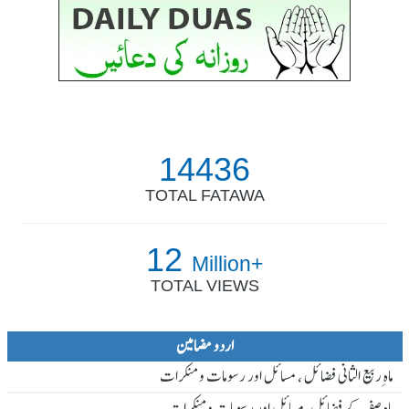
14436
TOTAL FATAWA
12
Million+
TOTAL VIEWS
اردو مضامین
ماہ ِربیع الثانی فضائل ، مسائل اور رسومات و منکرات
ماہ صفر کے فضائل، مسائل اور رسومات و منکرات