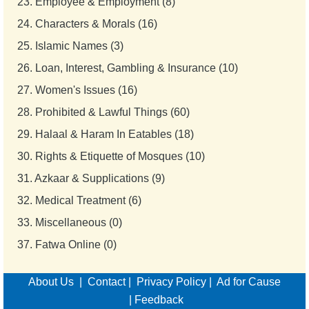
23.
Employee & Employment (8)
24.
Characters & Morals (16)
25.
Islamic Names (3)
26.
Loan, Interest, Gambling & Insurance (10)
27.
Women's Issues (16)
28.
Prohibited & Lawful Things (60)
29.
Halaal & Haram In Eatables (18)
30.
Rights & Etiquette of Mosques (10)
31.
Azkaar & Supplications (9)
32.
Medical Treatment (6)
33.
Miscellaneous (0)
37.
Fatwa Online (0)
About Us
|
Contact
|
Privacy Policy
|
Ad for Cause
|
Feedback