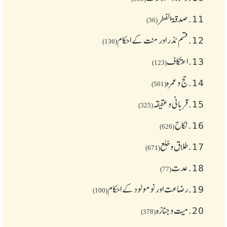
11.
صدقۃ الفطر
(36)
12.
قسم نذر اور منت کے احکام
(136)
13.
اعتکاف
(123)
14.
حج و عمرہ
(501)
15.
قربانی و عقیقہ
(325)
16.
نکاح
(626)
17.
طلاق و خلع
(671)
18.
عدت
(77)
19.
رضاعت اور نومولود کے احکام
(100)
20.
میت و جنازہ
(378)