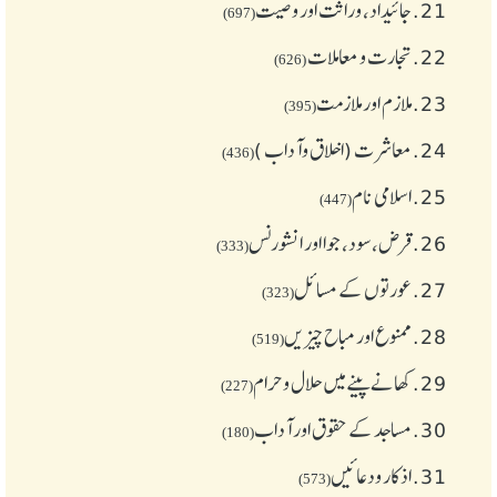
21.
جائیداد، وراثت اور وصیت
(697)
22.
تجارت و معاملات
(626)
23.
ملازم اور ملازمت
(395)
24.
معاشرت (اخلاق وآداب )
(436)
25.
اسلامی نام
(447)
26.
قرض،سود، جوا اور انشورنس
(333)
27.
عورتوں کے مسائل
(323)
28.
ممنوع اور مباح چیز یں
(519)
29.
کھانے پینے میں حلال و حرام
(227)
30.
مساجد کے حقوق اور آداب
(180)
31.
اذکار ودعائیں
(573)