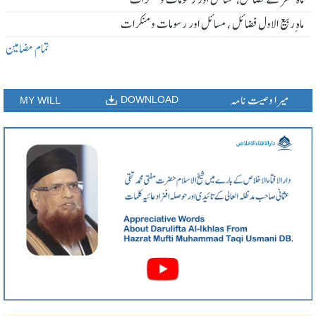
ماہ ِربیع الاول فضائل ، مسائل اور رسومات و منکرات
تمام مضامین
میرا وصیت نامہ
DOWNLOAD
MY WILL