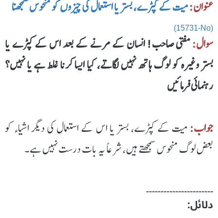
عنوان:
میت کے کپڑے، بستر یا استعمال کی چیزوں کو منحوس سمجھنا
(15731-No)
سوال:
مفتی صاحب! انسان کے مرنے کے بعد اس کے کپڑے یا
بستر وغیرہ کو لوگ ہاتھ نہیں لگاتے، کیا ایسا کرنا غلط ہے یا نہیں؟
رہنمائی فرمائیں
جواب:
میت کے کپڑے، بستر یا اس کے استعمال کی دیگر اشیاء کو
بعض لوگ منحوس سمجھتے ہیں، شرعاً یہ بات درست نہیں ہے۔
۔۔۔۔۔۔۔۔۔۔۔۔۔۔۔۔۔۔۔۔۔۔۔
دلائل: