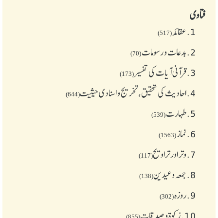
فتاوی
1.
عقائد
(517)
2.
بدعات و رسومات
(70)
3.
قرآنی آیات کی تفسیر
(173)
4.
احادیث کی تحقیق، تخریج و اسنادی حیثیت
(644)
5.
طهارت
(539)
6.
نماز
(1563)
7.
وتر اور تراویح
(117)
8.
جمعہ وعیدین
(138)
9.
روزہ
(302)
10.
زکوة و صدقات
(855)