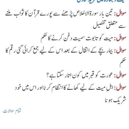
سوال:
تین بار سورۃ الاخلاص پڑھنے سے پورے قرآن کا ثواب ملنے
سے متعلق تفصیل
سوال:
میت کو تابوت سمیت دفن کرنے کا حکم
سوال:
بیمار بچے کے انتقال کے بعد اس کے لیے جمع کرائی گئی رقم کا
حکم
سوال:
عورت کو قبر میں کون اتار سکتا ہے؟
سوال:
اہلِ میت کے لیے کھانے کا انتظام کرنا اور اس میں خود
شریک ہونا
تمام سوالات