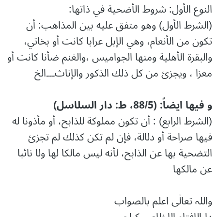
النوع الأول: شروط الأضحية في ذاتها:
(الشرط الأول) وهو متفق عليه بين المذاهب: أن
تكون من الأنعام، وهي الإبل عرابا كانت أو بخاتي،
والبقرة الأهلية ومنها الجواميس ،والغنم ضأنا كانت أو
معزا ، ويجزئ من كل ذلك الذكور والإناث۔۔۔الخ
و فیھا ایضاً: (88/5، ط: دار السلاسل)
(الشرط الرابع) : أن تكون مملوكة للذابح، أو مأذونا له
فيها صراحة أو دلالة، فإن لم تكن كذلك لم تجزئ
التضحية بها عن الذابح، لأنه ليس مالكا لها ولا نائبا
عن مالكها
واللہ تعالٰی اعلم بالصواب