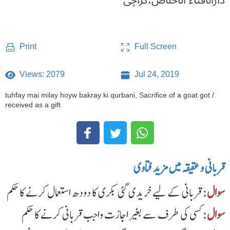
دارالافتاء الاخلاص،کراچی
Full Screen
Print
Views: 2079
Jul 24, 2019
tuhfay mai milay hoyw bakray ki qurbani, Sacrifice of a goat got /
received as a gift
قربانی و عقیقہ میں مزید فتاوی
سوال:
قربانی کے لیے خریدی گئی بکری کا دودھ استعمال کرنے کا حکم
سوال:
کسی کی طرف سے بغیر اجازت واجب قربانی کرنے کا حکم