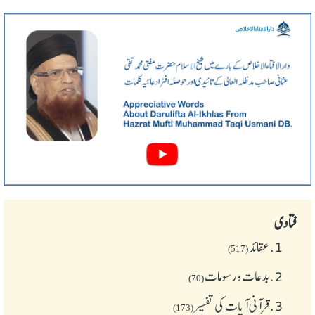
فتاوی
1.
عقائد
(517)
2.
بدعات و رسومات
(70)
3.
قرآنی آیات کی تفسیر
(173)