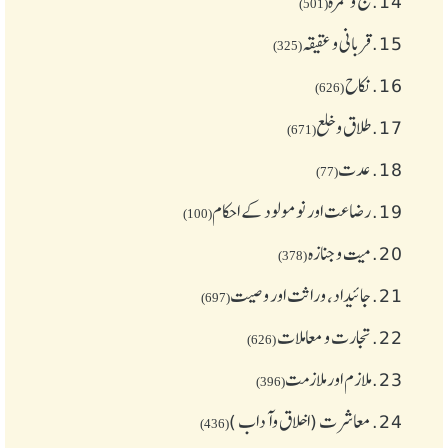
14.
حج و عمرہ
(501)
15.
قربانی و عقیقہ
(325)
16.
نکاح
(626)
17.
طلاق و خلع
(671)
18.
عدت
(77)
19.
رضاعت اور نومولود کے احکام
(100)
20.
میت و جنازہ
(378)
21.
جائیداد، وراثت اور وصیت
(697)
22.
تجارت و معاملات
(626)
23.
ملازم اور ملازمت
(396)
24.
معاشرت (اخلاق وآداب )
(436)