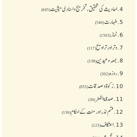
4.
احادیث کی تحقیق، تخریج و اسنادی حیثیت
(645)
5.
طهارت
(540)
6.
نماز
(1563)
7.
وتر اور تراویح
(117)
8.
جمعہ وعیدین
(138)
9.
روزہ
(302)
10.
زکوة و صدقات
(855)
11.
صدقۃ الفطر
(36)
12.
قسم نذر اور منت کے احکام
(136)
13.
اعتکاف
(123)