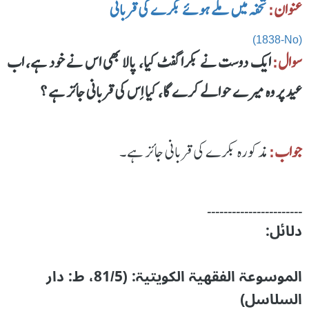
عنوان:
تحفہ میں ملے ہوئے بکرے کی قربانی
(1838-No)
سوال:
ایک دوست نے بکرا گفٹ کیا، پالا بھی اس نے خود ہے، اب
عید پر وہ میرے حوالے کرے گا، کیا اِس کی قربانی جائز ہے ؟
جواب:
مذکورہ بکرے کی قربانی جائز ہے۔
۔۔۔۔۔۔۔۔۔۔۔۔۔۔۔۔۔۔۔۔۔۔۔
دلائل:
الموسوعۃ الفقھیۃ الکویتیۃ: (81/5، ط: دار
السلاسل)