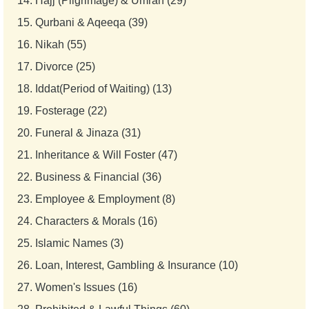
14.
Hajj (Pilgrimage) & Umrah (29)
15.
Qurbani & Aqeeqa (39)
16.
Nikah (55)
17.
Divorce (25)
18.
Iddat(Period of Waiting) (13)
19.
Fosterage (22)
20.
Funeral & Jinaza (31)
21.
Inheritance & Will Foster (47)
22.
Business & Financial (36)
23.
Employee & Employment (8)
24.
Characters & Morals (16)
25.
Islamic Names (3)
26.
Loan, Interest, Gambling & Insurance (10)
27.
Women's Issues (16)