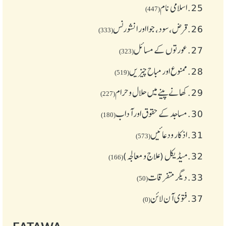
25.
اسلامی نام
(447)
26.
قرض،سود، جوا اور انشورنس
(333)
27.
عورتوں کے مسائل
(323)
28.
ممنوع اور مباح چیز یں
(519)
29.
کھانے پینے میں حلال و حرام
(227)
30.
مساجد کے حقوق اور آداب
(180)
31.
اذکار ودعائیں
(573)
32.
میڈیکل (علاج و معالجہ)
(166)
33.
دیگر متفرقات
(50)
37.
فتوی آن لائن
(0)