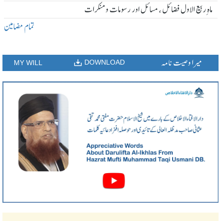
ماہ ِربیع الاول فضائل ، مسائل اور رسومات و منکرات
تمام مضامین
میرا وصیت نامہ
DOWNLOAD
MY WILL