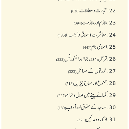
22.
تجارت و معاملات
(626)
23.
ملازم اور ملازمت
(394)
24.
معاشرت (اخلاق وآداب )
(435)
25.
اسلامی نام
(447)
26.
قرض،سود، جوا اور انشورنس
(333)
27.
عورتوں کے مسائل
(323)
28.
ممنوع اور مباح چیز یں
(518)
29.
کھانے پینے میں حلال و حرام
(227)
30.
مساجد کے حقوق اور آداب
(180)
31.
اذکار ودعائیں
(573)