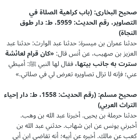
صحیح البخاری: (باب كراهية الصلاة في
التصاوير، رقم الحدیث: 5959، ط: دار طوق
النجاة)
حدثنا عمران بن ميسرة: حدثنا عبد الوارث: حدثنا عبد
العزيز بن صهيب، عن أنس قال:
«كان قرام لعائشة
سترت به جانب بيتها،
فقال لها النبي ﷺ: أميطي
عني؛ فإنه لا تزال تصاويره تعرض لي في صلاتي.»
صحیح مسلم: (رقم الحدیث: 1558، ط: دار إحياء
التراث العربي)
حدثنا حرملة بن يحيى. أخبرنا عبد الله بن وهب.
أخبرني يونس عن ابن شهاب. حدثني عبد الله بن
كعب عن مالك. أخبره عن أبيه؛ أنه تقاضى ابن أبي