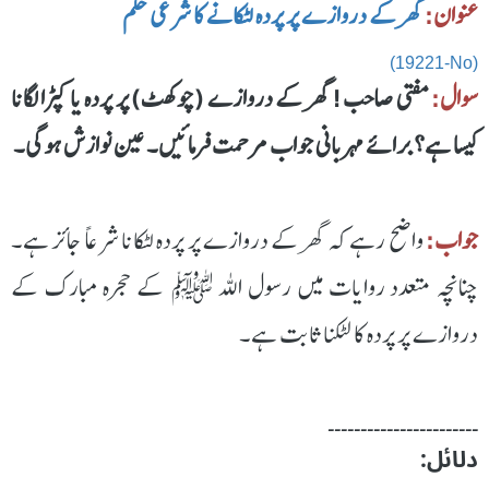
عنوان:
گھر کے دروازے پر پردہ لٹکانے کا شرعی حکم
(19221-No)
سوال:
مفتی صاحب! گھر کے دروازے (چوکھٹ) پر پردہ یا کپڑا لگانا
کیسا ہے؟ برائے مہربانی جواب مرحمت فرمائیں۔ عین نوازش ہوگی۔
جواب:
واضح رہے کہ گھر کے دروازے پر پردہ لٹکانا شرعاً جائز ہے۔
چنانچہ متعدد روایات میں رسول اللہ ﷺ کے حجرہ مبارک کے
دروازے پر پردہ کا لٹکنا ثابت ہے۔
۔۔۔۔۔۔۔۔۔۔۔۔۔۔۔۔۔۔۔۔۔۔۔
دلائل: