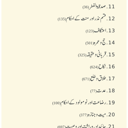
11.
صدقۃ الفطر
(36)
12.
قسم نذر اور منت کے احکام
(135)
13.
اعتکاف
(123)
14.
حج و عمرہ
(501)
15.
قربانی و عقیقہ
(325)
16.
نکاح
(624)
17.
طلاق و خلع
(671)
18.
عدت
(77)
19.
رضاعت اور نومولود کے احکام
(100)
20.
میت و جنازہ
(377)
21.
جائیداد، وراثت اور وصیت
(697)