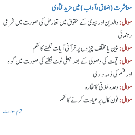
معاشرت (اخلاق وآداب ) میں مزید فتاوی
سوال:
والدین اور بیوی کے حقوق میں تعارض کی صورت میں شرعی
رہنمائی
سوال:
پین یا مختلف چیزوں پر قرآنی آیات لکھنے کا حکم
سوال:
قیمت کی وصولی کے بعد جعلی نوٹ نکلنے کی صورت میں گواہ
اور قسم کی ذمہ داری
سوال:
وعدہ خلافی کا کفّارہ
سوال:
فون کال پر عیادت کرنے کا حکم
تمام سوالات