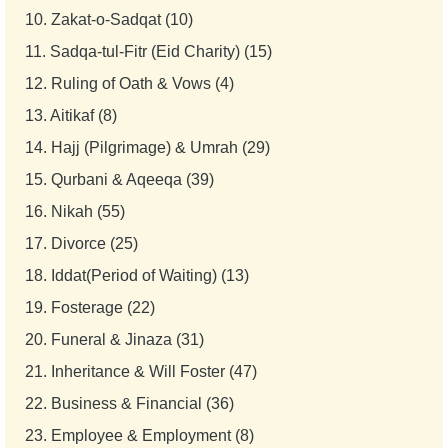
10.
Zakat-o-Sadqat (10)
11.
Sadqa-tul-Fitr (Eid Charity) (15)
12.
Ruling of Oath & Vows (4)
13.
Aitikaf (8)
14.
Hajj (Pilgrimage) & Umrah (29)
15.
Qurbani & Aqeeqa (39)
16.
Nikah (55)
17.
Divorce (25)
18.
Iddat(Period of Waiting) (13)
19.
Fosterage (22)
20.
Funeral & Jinaza (31)
21.
Inheritance & Will Foster (47)
22.
Business & Financial (36)
23.
Employee & Employment (8)