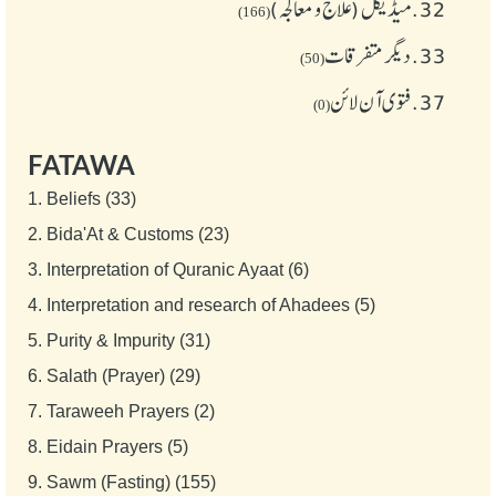
32.
میڈیکل (علاج و معالجہ)
(166)
33.
دیگر متفرقات
(50)
37.
فتوی آن لائن
(0)
FATAWA
1.
Beliefs (33)
2.
Bida'At & Customs (23)
3.
Interpretation of Quranic Ayaat (6)
4.
Interpretation and research of Ahadees (5)
5.
Purity & Impurity (31)
6.
Salath (Prayer) (29)
7.
Taraweeh Prayers (2)
8.
Eidain Prayers (5)
9.
Sawm (Fasting) (155)