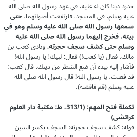
حدرد دينا كان له عليه، في عهد رسول الله صلى الله
عليه وسلم، في المسجد. فارتفعت أصواتهما.
حتى
سمعها رسول الله صلى الله عليه وسلم وهو في
بيته. فخرج إليهما رسول الله صلى الله عليه
وسلم حتى كشف سجف حجرته.
ونادى كعب بن
مالك. فقال (يا كعب!) فقال: لبيك! يا رسول الله!
فأشار إليه بيده أن ضع الشطر من دينك. قال كعب:
قد فعلت، يا رسول الله! قال رسول الله صلى الله
عليه وسلم (قم فاقضه).
تكملة فتح المهم: (313/1، ط: مكتبة دار العلوم
كراتشى)
قوله: كشف سجف حجرته: السجف بكسر السين