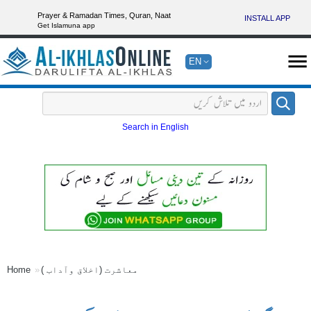
Prayer & Ramadan Times, Quran, Naat
INSTALL APP
Get Islamuna app
EN
Search in English
معاشرت (اخلاق وآداب )
Home