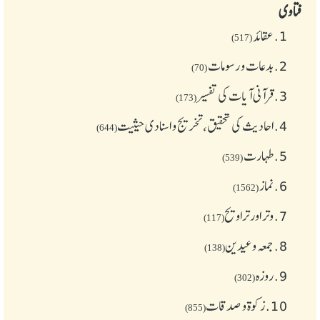
فتاوی
1.
عقائد
(517)
2.
بدعات و رسومات
(70)
3.
قرآنی آیات کی تفسیر
(173)
4.
احادیث کی تحقیق، تخریج و اسنادی حیثیت
(644)
5.
طهارت
(539)
6.
نماز
(1562)
7.
وتر اور تراویح
(117)
8.
جمعہ وعیدین
(138)
9.
روزہ
(302)
10.
زکوة و صدقات
(855)