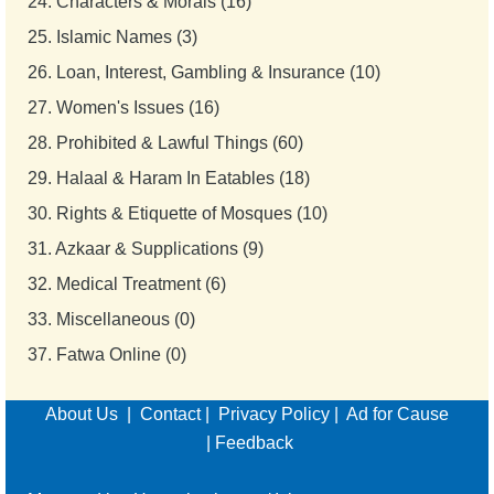
24.
Characters & Morals (16)
25.
Islamic Names (3)
26.
Loan, Interest, Gambling & Insurance (10)
27.
Women's Issues (16)
28.
Prohibited & Lawful Things (60)
29.
Halaal & Haram In Eatables (18)
30.
Rights & Etiquette of Mosques (10)
31.
Azkaar & Supplications (9)
32.
Medical Treatment (6)
33.
Miscellaneous (0)
37.
Fatwa Online (0)
About Us
|
Contact
|
Privacy Policy
|
Ad for Cause
|
Feedback