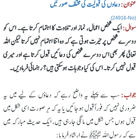
عنوان:
دعاوں کی قبولیت کی مختلف صورتیں
(24916-No)
سوال:
ایک شخص اعمال، نماز اور تلاوت کا اہتمام کرتا ہے۔ اس کو
دوسرے شخص پر حیرت ہوتی ہے کہ وہ اتنا اہتمام نہیں کرتا لیکن اللہ
تعالیٰ پھر بھی اس دوسرے شخص کی دعائیں قبول کرتا ہے اور میری
قبول نہیں کرتا۔ اس کی کیا وجوہات ہوسکتی ہیں؟ رہنمائی فرمادیں۔
جواب:
سب سے پہلے یہ واضح رہے کہ دعاؤں كے ليے میں یہ
ضروری نہیں کہ فوراً قبول ہوجائيں يا یہ کہ ہر صورت اسی شکل میں
قبول ہوں جس شکل میں مانگی جارہی ہیں، ایک حدیث مبارکہ میں
ہے کہ رسول اللہ ﷺ نے ارشاد فرمایا: