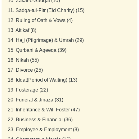
10.
Zakat-o-Sadqat (10)
11.
Sadqa-tul-Fitr (Eid Charity) (15)
12.
Ruling of Oath & Vows (4)
13.
Aitikaf (8)
14.
Hajj (Pilgrimage) & Umrah (29)
15.
Qurbani & Aqeeqa (39)
16.
Nikah (55)
17.
Divorce (25)
18.
Iddat(Period of Waiting) (13)
19.
Fosterage (22)
20.
Funeral & Jinaza (31)
21.
Inheritance & Will Foster (47)
22.
Business & Financial (36)
23.
Employee & Employment (8)