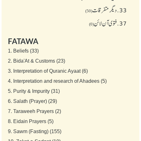
33.
دیگر متفرقات
(50)
37.
فتوی آن لائن
(0)
FATAWA
1.
Beliefs (33)
2.
Bida'At & Customs (23)
3.
Interpretation of Quranic Ayaat (6)
4.
Interpretation and research of Ahadees (5)
5.
Purity & Impurity (31)
6.
Salath (Prayer) (29)
7.
Taraweeh Prayers (2)
8.
Eidain Prayers (5)
9.
Sawm (Fasting) (155)