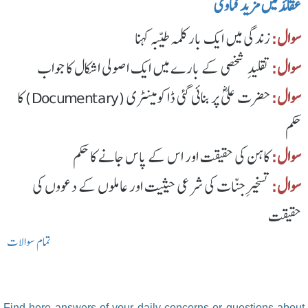
عقائد میں مزید فتاوی
سوال:
زندگی میں ایک بار کلمہ طیّبہ کہنا
سوال:
تقلیدِ شخصی کے بارے میں ایک اصولی اشکال کا جواب
سوال:
حضرت علیؓ پر بنائی گئی ڈاکومینٹری (Documentary) کا
حکم
سوال:
کاہن کی حقیقت اور اس کے پاس جانے کا حکم
سوال:
تسخیرِ جنّات کی شرعی حیثیت اور عاملوں کے دعووں کی
حقیقت
تمام سوالات
Find here answers of your daily concerns or questions about