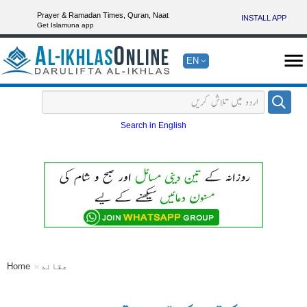
Prayer & Ramadan Times, Quran, Naat
INSTALL APP
Get Islamuna app
EN
Search in English
عقائد
Home