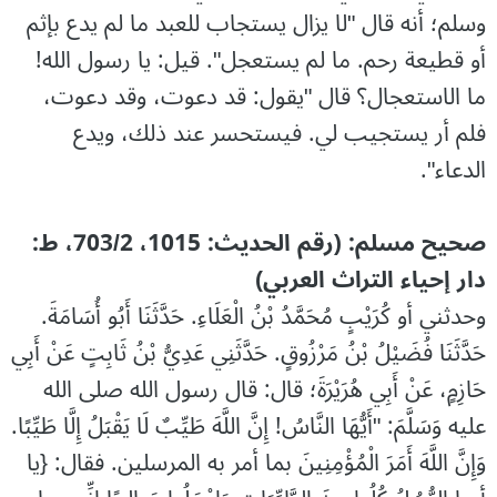
وسلم؛ أنه قال "‌لا ‌يزال ‌يستجاب للعبد ما لم يدع بإثم
أو قطيعة رحم. ما لم يستعجل". قيل: يا رسول الله!
ما الاستعجال؟ قال "يقول: قد دعوت، وقد دعوت،
فلم أر يستجيب لي. فيستحسر عند ذلك، ويدع
الدعاء".
صحيح مسلم: (رقم الحديث: 1015، 703/2، ط:
دار إحياء التراث العربي)
وحدثني أو كُرَيْبٍ مُحَمَّدُ بْنُ الْعَلَاءِ. حَدَّثَنَا أَبُو أُسَامَةَ.
حَدَّثَنَا فُضَيْلُ بْنُ مَرْزُوقٍ. حَدَّثَنِي عَدِيُّ بْنُ ثَابِتٍ عَنْ أَبِي
حَازِمٍ، عَنْ أَبِي هُرَيْرَةَ؛ قال: قال رسول الله صلى الله
عليه وَسَلَّمَ: "أَيُّهَا النَّاسُ! إِنَّ اللَّهَ ‌طَيِّبٌ لَا يَقْبَلُ إِلَّا ‌طَيِّبًا.
وَإِنَّ اللَّهَ أَمَرَ الْمُؤْمِنِينَ بما أمر به المرسلين. فقال: {يا