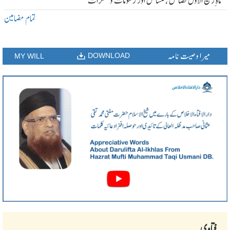
ماہ ِربیع الاول فضائل ، مسائل اور رسومات و منکرات
تمام مضامین
میرا وصیت نامہ
DOWNLOAD
MY WILL
فتاوی