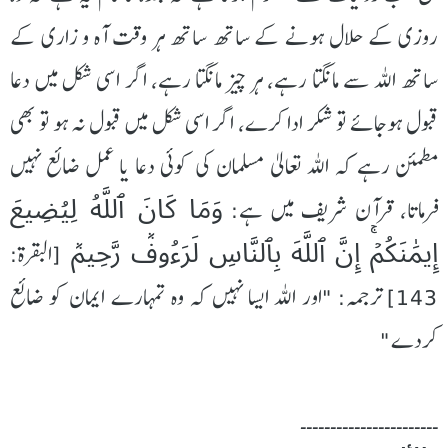
روزی کے حلال ہونے کے ساتھ ساتھ ہر وقت آہ و زاری کے
ساتھ اللہ سے مانگتا رہے، ہر چیز مانگتا رہے، اگر اسی شکل میں دعا
قبول ہوجائے تو شکر ادا کرے، اگر اسی شکل میں قبول نہ ہو تو بھی
مطمئن رہے کہ اللہ تعالیٰ مسلمان کی کوئی دعا یا عمل ضائع نہیں
وَمَا كَانَ ٱللَّهُ ‌لِيُضِيعَ
فرماتا، قرآن شریف میں ہے:
إِيمَٰنَكُمۡۚ إِنَّ ٱللَّهَ بِٱلنَّاسِ لَرَءُوفٞ رَّحِيمٞ
[البقرة:
143] ترجمہ: "اور الله ایسا نہیں کہ وہ تمہارے ایمان کو ضائع
کردے"
۔۔۔۔۔۔۔۔۔۔۔۔۔۔۔۔۔۔۔۔۔۔۔