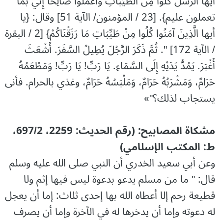
أيها الرُّسُلُ كُلُوا مِنَ الطَّيِّبَاتِ وَاعْمَلُوا صَالِحًا إِنِّي بما
تعملون عليم}. [23 / المؤمنون/ الآية 51] وقال: {يا
أيها الَّذِينَ آمَنُوا كُلُوا مِنْ طَيِّبَاتِ مَا رَزَقْنَاكُمْ} [2 / البقرة
/ الآية 172] ". ثُمَّ ذَكَرَ الرَّجُلَ يُطِيلُ السَّفَرَ. أَشْعَثَ
أَغْبَرَ. يَمُدُّ يَدَيْهِ إِلَى السَّمَاءِ. يَا رَبِّ! يَا رَبِّ! وَمَطْعَمُهُ
حَرَامٌ، وَمَشْرَبُهُ حَرَامٌ، وَمَلْبَسُهُ حَرَامٌ، وغذي بالحرام. فأنى
يستجاب لذلك؟"»
مشكاة المصابيح: (رقم الحديث: 2259، 697/2،
ط: المكتب الإسلامي)
وعن أبي سعيد الخدري أن النبي صلى الله عليه وسلم
قال: " ما من ‌مسلم ‌يدعو بدعوة ليس فيها إثم ولا
قطيعة رحم إلا أعطاه الله بها إحدى ثلاث: إما أن ‌يعجل
له دعوته وإما أن يدخرها له في الآخرة وإما أن يصرف