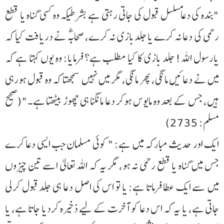
"بندہ کی دعا مسلسل قبول کی جاتی رہتی ہے بشرطیکہ وہ کسی گناہ یا قطع
رحمی کی دعا نہ کرے یا جلدبازی نہ کرے، صحابہؓ نے دریافت کیا کہ
یارسول اللہ! جلد بازی کا کیا مطلب ہے؟ فرمایا: وہ یوں کہتا ہے کہ
میں نے دعائیں مانگی، پھر مانگی، مگر میں نہیں سمجھتا کہ وہ قبول ہورہی
ہیں، جس کے بعد وہ مایوس ہوکر دعا مانگنا ہی چھوڑ بیٹھتا ہے۔"(صحيح
مسلم: 2735)
ایک اور حدیث مبارکہ میں ہے: " کوئی مسلمان جب ایسی دعا کرے
جس میں گناہ یا قطع رحمی نہ ہو، مگر یہ کہ اللہ تعالیٰ اسے تین چیزوں
میں سے ایک عطا فرماتا ہے: یا تو اس کی اصل دعا ہی جلد قبول کرلی
جاتی ہے، یا یہ کہ اس دعا کو آخرت کے لیے ذخیرہ کردیا جاتا ہے، یا