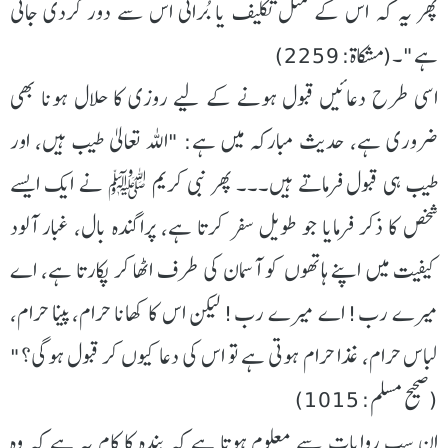
پھر یہ کہ اس کے مثل تکلیف یا بُرائی اس سے دور کردی جاتی
ہے"۔(مشکاۃ: 2259)
اسی طرح دعائیں قبول ہونے کے لیے روزی کا حلال ہونا بھی
ضروری ہے، حدیث مبارکہ میں ہے: "اللہ تعالیٰ طیب ہیں، اور
طیب ہی قبول فرماتے ہیں۔۔۔ پھر نبی کریم ﷺ نے ایک ایسے
شخص کا ذکر فرمایا جو طویل سفر کرتا ہے، پراگندہ بال، غبار آلود
کیفیت میں اپنے ہاتھوں کو آسمان کی طرف اٹھا کر پکارتا ہے، اے
میرے رب! اے میرے رب! لیکن اس کا کھانا حرام، پینا حرام،
لباس حرام، غذا حرام ہوتی ہے تو اس کی دعا کیوں کر قبول ہوگی؟"
(صحيح مسلم: 1015)
ان سب روایات سے معلوم ہوتا ہے کہ بندہ کا کام یہ ہے کہ وہ