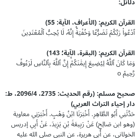
دلائل:
القرآن الكريم: (الأعراف، الآیة: 55)
ٱدۡعُواْ رَبَّكُمۡ ‌تَضَرُّعٗا وَخُفۡيَةًۚ إِنَّهُۥ لَا يُحِبُّ ٱلۡمُعۡتَدِينَ
القرآن الكريم: (البقرة، الآیة؛ 143)
وَمَا كَانَ ٱللَّهُ ‌لِيُضِيعَ إِيمَٰنَكُمۡۚ إِنَّ ٱللَّهَ بِٱلنَّاسِ لَرَءُوفٞ
رَّحِيمٞ o
صحيح مسلم: (رقم الحديث: 2735، 2096/4، ط:
دار إحياء التراث العربي)
حَدَّثَنِي أَبُو الطَّاهِرِ. أَخْبَرَنَا ابْنُ وَهْبٍ. أَخْبَرَنِي معاوية
(وهو ابن صَالِحٍ) عَنْ رَبِيعَةَ بْنِ يَزِيدَ، عَنْ أَبِي إدريس
الخولاني، عن أبي هريرة، عن النبي صلى الله عليه