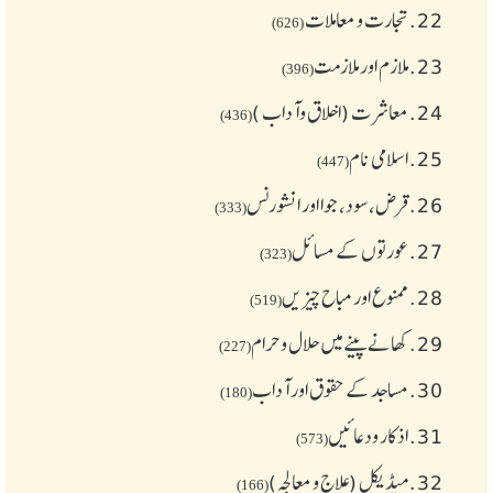
22.
تجارت و معاملات
(626)
23.
ملازم اور ملازمت
(396)
24.
معاشرت (اخلاق وآداب )
(436)
25.
اسلامی نام
(447)
26.
قرض،سود، جوا اور انشورنس
(333)
27.
عورتوں کے مسائل
(323)
28.
ممنوع اور مباح چیز یں
(519)
29.
کھانے پینے میں حلال و حرام
(227)
30.
مساجد کے حقوق اور آداب
(180)
31.
اذکار ودعائیں
(573)
32.
میڈیکل (علاج و معالجہ)
(166)