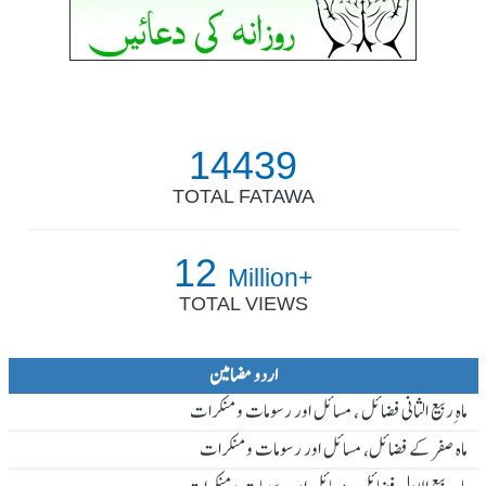
14439
TOTAL FATAWA
12
Million+
TOTAL VIEWS
اردو مضامین
ماہ ِربیع الثانی فضائل ، مسائل اور رسومات و منکرات
ماہ صفر کے فضائل، مسائل اور رسومات و منکرات