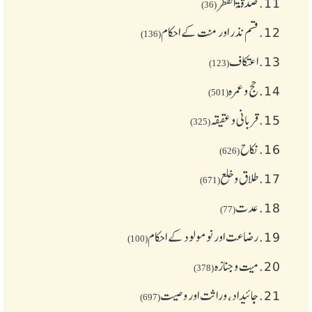
11.
صدقۃ الفطر
(36)
12.
قسم نذر اور منت کے احکام
(136)
13.
اعتکاف
(123)
14.
حج و عمرہ
(501)
15.
قربانی و عقیقہ
(325)
16.
نکاح
(626)
17.
طلاق و خلع
(671)
18.
عدت
(77)
19.
رضاعت اور نومولود کے احکام
(100)
20.
میت و جنازہ
(378)
21.
جائیداد، وراثت اور وصیت
(697)