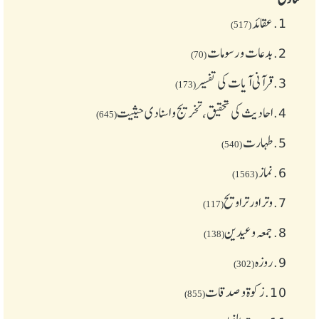
1.
عقائد
(517)
2.
بدعات و رسومات
(70)
3.
قرآنی آیات کی تفسیر
(173)
4.
احادیث کی تحقیق، تخریج و اسنادی حیثیت
(645)
5.
طهارت
(540)
6.
نماز
(1563)
7.
وتر اور تراویح
(117)
8.
جمعہ وعیدین
(138)
9.
روزہ
(302)
10.
زکوة و صدقات
(855)