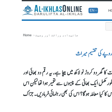
H
EN
جائیداد، وراثت اور وصیت
Home
ھر دو کروڑ نو لاکھ میں بیچا ہے، یہ رقم دو بھائی اور
 مکمل ایک بھائی کے پیسوں سے تعمیر ہوا تھا لیکن اس
 کیا معاملہ ہوگا؟ اس کی بھی رہنمائی فرمادیں۔ جزاک