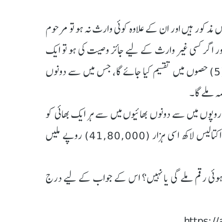
مذکور ہیں اور ان کے علاوہ کوئی وارث نہ ہو تو مرحوم
 اور اگر کسی غیر وارث کے لیے جائز وصیت کی ہو تو ایک
تہائی (1/3) میں وصیت نافذ کرنے کے بعد کل رقم کو پانچ (5) حصوں میں تقسیم کیا جائے گا، جس میں سے دونوں
تقسیم کے اعتبار سے دو کروڑ نو لاکھ (20,900,000) روپوں میں سے دونوں بھائیوں میں سے ہر ایک بھائی کو
تیراسی لاکھ ساٹھ ہزار (83,60,000) روپے اور بہن کو اکتالیس لاکھ اسی ہزار (41,80,000) روپے ملیں
ائی ہوئی رقم ملے گی یا نہیں؟ اس کے جواب کے لیے درج
https:/