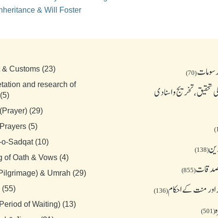
nheritance & Will Foster
رسومات
t & Customs (23)
(70)
etation and research of
 تحقیق، تخریج و اسنادی
(5)
(Prayer) (29)
Prayers (5)
-o-Sadqat (10)
دین
(138)
g of Oath & Vows (4)
 صدقات
(855)
(Pilgrimage) & Umrah (29)
 اور منت کے احکام
 (55)
(136)
Period of Waiting) (13)
ہ
(501)