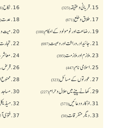
15.
قربانی و عقیقہ
16.
نکاح
(626)
(325)
17.
طلاق و خلع
18.
عدت
(77)
(671)
19.
رضاعت اور نومولود کے احکام
20.
میت و ج
(100)
21.
جائیداد، وراثت اور وصیت
22.
تجارت 
(697)
23.
ملازم اور ملازمت
24.
معاشرت
(395)
25.
اسلامی نام
26.
قرض،سو
(447)
27.
عورتوں کے مسائل
28.
ممنوع ا
(323)
29.
کھانے پینے میں حلال و حرام
30.
مساجد 
(227)
31.
اذکار ودعائیں
32.
میڈیکل 
(573)
33.
دیگر متفرقات
37.
فتوی آ
(50)