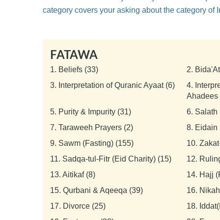
category covers your asking about the category of I
FATAWA
1.
Beliefs (33)
2.
Bida'A
3.
Interpretation of Quranic Ayaat (6)
4.
Interpr
Ahadees 
5.
Purity & Impurity (31)
6.
Salath 
7.
Taraweeh Prayers (2)
8.
Eidain 
9.
Sawm (Fasting) (155)
10.
Zakat
11.
Sadqa-tul-Fitr (Eid Charity) (15)
12.
Rulin
13.
Aitikaf (8)
14.
Hajj 
15.
Qurbani & Aqeeqa (39)
16.
Nikah
17.
Divorce (25)
18.
Iddat(