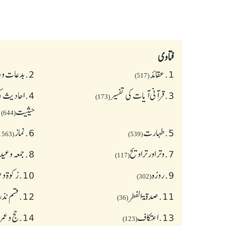
فتاوی
1.
عقائد
2.
بدعات و 
(517)
3.
قرآنی آیات کی تفسیر
4.
احادیث کی
(173)
حیثیت
(644)
5.
طهارت
6.
نماز
(1563)
(539)
7.
وتر اور تراویح
8.
جمعہ وعی
(117)
9.
روزہ
10.
زکوة و
(302)
11.
صدقۃ الفطر
12.
قسم نذر
(36)
13.
اعتکاف
14.
حج و عمر
(123)