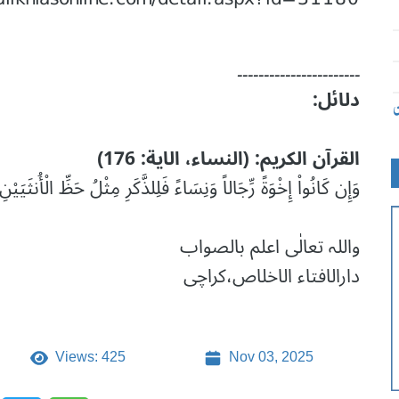
۔۔۔۔۔۔۔۔۔۔۔۔۔۔۔۔۔۔۔۔۔۔۔
دلائل:
ن
القرآن الکریم: (النساء، الایة: 176)
وَإِن كَانُواْ إِخْوَةً رِّجَالاً وَنِسَاءً فَلِلذَّكَرِ مِثْلُ حَظِّ الْأُنثَيَي
واللہ تعالٰی اعلم بالصواب
دارالافتاء الاخلاص،کراچی
Views: 425
Nov 03, 2025