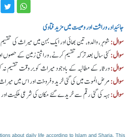
جائیداد، وراثت اور وصیت میں مزید فتاوی
سوال:
شوہر، والدہ، تین بھائی اور ایک بہن میں میراث کی تقسیم
سوال:
کئی سال بعد ترکہ تقسیم کرنے، وراثتی زمین کے حصوں اور
سوال:
ورثاء کے مطالبہ کے باوجود میراث کو بر وقت تقسیم نہ ک
سوال:
مرض الموت میں کی گئی خرید و فروخت اور اس میں میراث 
سوال:
ہبہ کی گئی رقم سے خریدے گئے مکان کی شرعی ملکیت اور و
ions about daily life according to Islam and Sharia. This