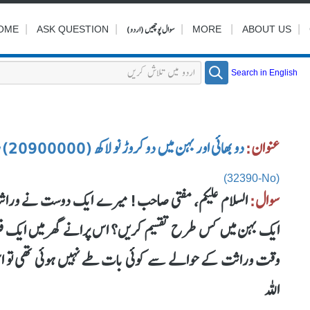
|
|
|
سوال پوچھیں (اردو)
|
|
OME
ASK QUESTION
MORE
ABOUT US
Search in English
عنوان:
دو بھائی اور بہن میں دو کروڑ نو لاکھ (20900000) روپے کی تقسیم میراث
(32390-No)
سوال:
السلام علیکم، مفتی صاحب! میرے ایک دوست نے وراثت کا گ
ایک بہن میں کس طرح تقسیم کریں؟ اس پرانے گھر میں ایک فلور
وقت وراثت کے حوالے سے کوئی بات طے نہیں ہوئی تھی تو اس کا
اللہ