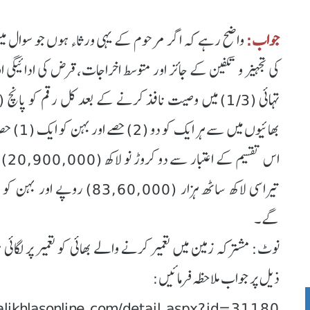
جواب:
واضح رہے کہ اگر مرحوم کے یہی ورثاء ہوں جو سوال میں 
کی تجہیز و تکفین کے جائز اور متوسط اخراجات، قرض کی ادائیگی
بھائیوں میں سے ہر ایک کو دو (2) حصے اور بہن کو ایک (1) حصہ ملے گا۔
اس 
گے۔
نوٹ: مشترکہ زمین میں تعمیر کرنے والے بھائی کو تعمیر پر لگ
ذیل پر جواب ملاحظہ فرمائیں:
/alikhlasonline.com/detail.aspx?id=31180