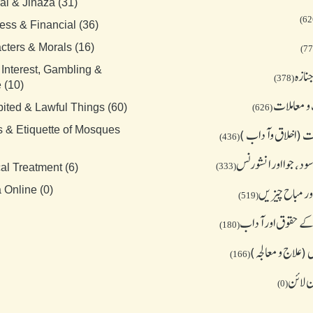
al & Jinaza (31)
ess & Financial (36)
cters & Morals (16)
 Interest, Gambling &
نازہ
(378)
 (10)
و معاملات
bited & Lawful Things (60)
(626)
s & Etiquette of Mosques
 (اخلاق وآداب )
(436)
د، جوا اور انشورنس
(333)
al Treatment (6)
ور مباح چیز یں
 Online (0)
(519)
کے حقوق اور آداب
(180)
(علاج و معالجہ)
(166)
ن لائن
(0)