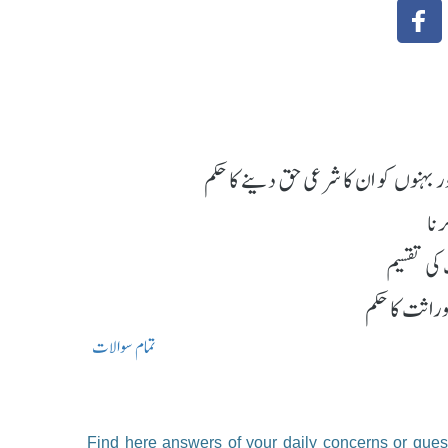
 بہنوں کو ان کا شرعی حق دینے کا حکم
رنا
کی تقسیم
راثت کا حکم
تمام سوالات
Find here answers of your daily concerns or quest