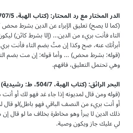
الدر المختار مع رد المحتار: (کتاب الھبة، 707/5، ط: سعید)
(كما لا يصح) تعليق الإبراء عن الدين بشرط محض كق
التاء فأنت بريء من الدين... (إلا بشرط كائن) ليكون
أبرأتك عنه، صح وكذا إن متُ بضم التاء فأنت بريء
(قوله: بشرط محض) ... وأما قوله: إن مت بضم التاء
وهي تحتمل التعليق، فافهم.
البحر الرائق: (کتاب الھبة، 504/7، ط: رشیدیة)
(قوله ومن قال لمديونه إذا جاء غد فهو لك أو أنت
أو أنت بريء من النصف الباقي فهو باطل)لو قال ل
ذلك الدين لا يبرأ وهو مخاطرة بخلاف ما لو قال إن
لي عليك جاز ويكون وصية.