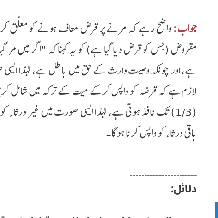
جواب:
واضح رہے کہ مرنے پر قرض معاف ہونے کو معلّق کرن
مقروض (جس کو قرض دیا گیا ہے) کو یہ کہنا کہ "اگر میں مر گی
ہے، اور چونکہ وصیت وارث کے حق میں باطل ہے، لہذا ایسی صور
لازم ہے کہ قرضہ کو واپس کرکے میت کے ترکہ میں شامل کریں
(1/3) تک نافذ ہوتی ہے، لہذا ایسی صورت میں غیر ورثاء 
باقی ورثاء کو واپس کرنا ہوگا۔
۔۔۔۔۔۔۔۔۔۔۔۔۔۔۔۔۔۔۔۔۔۔۔
دلائل: