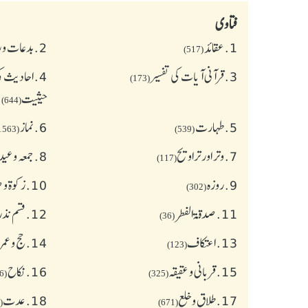
فتاوی
1.
عقائد
2.
بدعات و 
(517)
3.
قرآنی آیات کی تفسیر
4.
احادیث کی
(173)
حیثیت
(644)
5.
طهارت
6.
نماز
(1563)
(539)
7.
وتر اور تراویح
8.
جمعہ وعی
(117)
9.
روزہ
10.
زکوة و
(302)
11.
صدقۃ الفطر
12.
قسم نذر
(36)
13.
اعتکاف
14.
حج و عمر
(123)
15.
قربانی و عقیقہ
16.
نکاح
(626)
(325)
17.
طلاق و خلع
18.
عدت
(77)
(671)