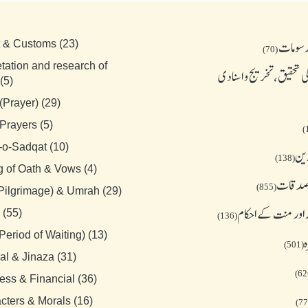
رسومات
t & Customs (23)
(70)
etation and research of
 تحقیق، تخریج و اسنادی
(5)
(Prayer) (29)
Prayers (5)
-o-Sadqat (10)
دین
(138)
g of Oath & Vows (4)
 صدقات
(855)
(Pilgrimage) & Umrah (29)
 اور منت کے احکام
 (55)
(136)
Period of Waiting) (13)
ہ
(501)
al & Jinaza (31)
ess & Financial (36)
cters & Morals (16)