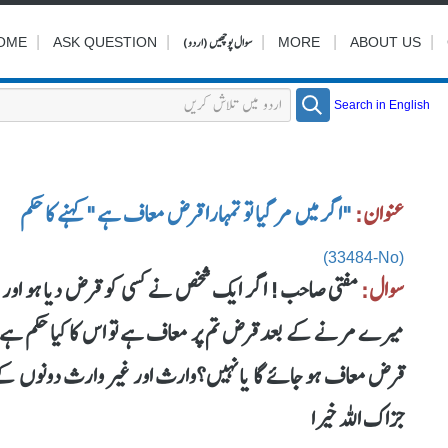
|
|
|
سوال پوچھیں (اردو)
|
|
OME
ASK QUESTION
MORE
ABOUT US
Search in English
عنوان:
"اگر میں مر گیا تو تمہارا قرض معاف ہے" کہنے کا حکم
(33484-No)
سوال:
مفتی صاحب! اگر ایک شخص نے کسی کو قرض دیا ہو اور یہ ک
میرے مرنے کے بعد قرض تم پر معاف ہے تو اس کا کیا حکم ہے
قرض معاف ہو جائے گا یا نہیں؟وارث اور غیر وارث دونوں کے 
جزاک اللہ خیرا