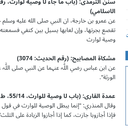
الاسلامي)
عن عمرو بن خارجة، ان النبي صلى الله عليه وسلم 
تقصع بجرتها، وإن لعابها يسيل بين كتفي فسمعته ي
ن
وصية لوارث
مشکاۃ المصابیح: (رقم الحدیث: 3074)
عن ابن عباس رضي اللّٰہ عنہما عن النبي صلی اللّٰہ 
الورثة".
عمدۃ القاری: (باب لا وصیة للوارث، 55/14، ط: دار الکتب العلمیة)
وقال المنذري: "إنما یبطل الوصیة للوارث في قول أک
فإذا أجازوہا جازت، کما إذا أجازوا الزیادۃ علی الثلث"