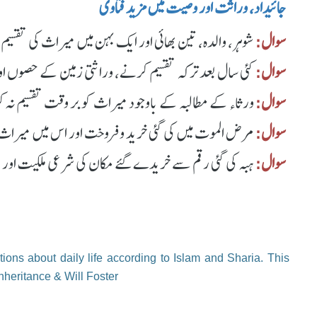
جائیداد، وراثت اور وصیت میں مزید فتاوی
سوال:
شوہر، والدہ، تین بھائی اور ایک بہن میں میراث کی تقسیم
سوال:
کئی سال بعد ترکہ تقسیم کرنے، وراثتی زمین کے حصوں اور
سوال:
ورثاء کے مطالبہ کے باوجود میراث کو بر وقت تقسیم نہ ک
سوال:
مرض الموت میں کی گئی خرید و فروخت اور اس میں میراث 
سوال:
ہبہ کی گئی رقم سے خریدے گئے مکان کی شرعی ملکیت اور و
ions about daily life according to Islam and Sharia. This
nheritance & Will Foster