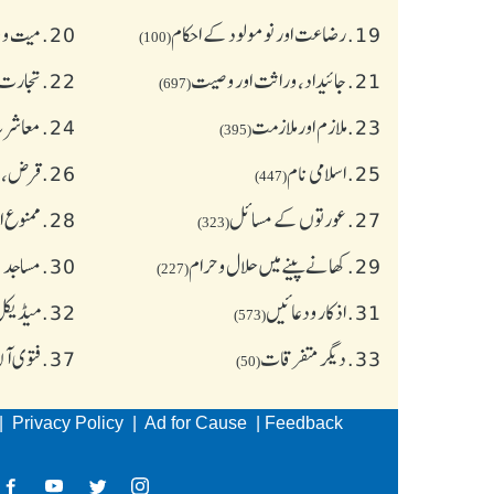
19.
رضاعت اور نومولود کے احکام
20.
میت و ج
(100)
21.
جائیداد، وراثت اور وصیت
22.
تجارت 
(697)
23.
ملازم اور ملازمت
24.
معاشرت
(395)
25.
اسلامی نام
26.
قرض،سو
(447)
27.
عورتوں کے مسائل
28.
ممنوع ا
(323)
29.
کھانے پینے میں حلال و حرام
30.
مساجد 
(227)
31.
اذکار ودعائیں
32.
میڈیکل 
(573)
33.
دیگر متفرقات
37.
فتوی آ
(50)
|
Privacy Policy
|
Ad for Cause
|
Feedback