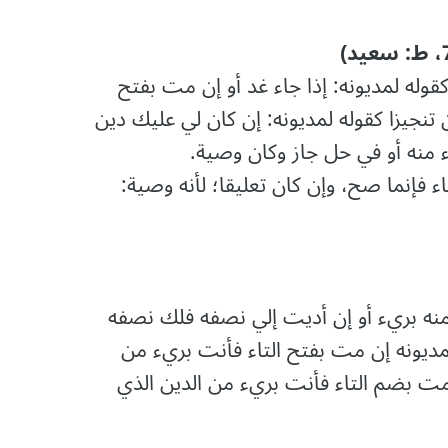
وله لمديونه: إذا جاء غد أو إن مت بفتح
 تنجيزا كقوله لمديونه: إن كان لي عليك دين
 منه أو في حل جاز وكان وصية.
 فإنما صح، وإن كان تعليقا؛ لأنه وصية:
 منه بريء أو إن أديت إلي نصفه فلك نصفه
مديونه إن مت بفتح التاء فأنت بريء من
 مت بضم التاء فأنت بريء من الدين الذي