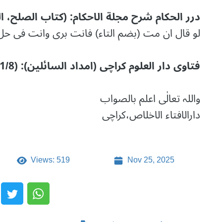
درر الحکام شرح مجلة الاحکام: (کتاب الصلح، المادة،
لو قال ان مت (بضم التاء) فانت بری وانت فی حل 
فتاوی دار العلوم کراچی (امداد السائلین): (241/8، ط: ادارة المعارف کراچی)
واللہ تعالٰی اعلم بالصواب
دارالافتاء الاخلاص،کراچی
Views: 519
Nov 25, 2025