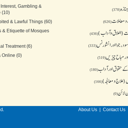
 Interest, Gambling &
نازہ
(378)
 (10)
و معاملات
bited & Lawful Things (60)
(626)
s & Etiquette of Mosques
 (اخلاق وآداب )
(436)
د، جوا اور انشورنس
(333)
al Treatment (6)
ور مباح چیز یں
 Online (0)
(519)
کے حقوق اور آداب
(180)
(علاج و معالجہ)
(166)
ن لائن
(0)
ed.
About Us
|
Contact Us