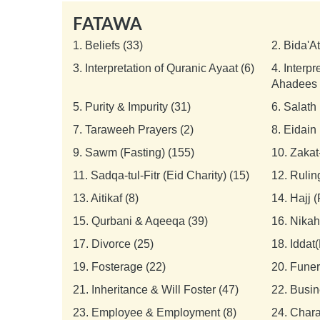
FATAWA
1.
Beliefs (33)
2.
Bida'A
3.
Interpretation of Quranic Ayaat (6)
4.
Interpr
Ahadees 
5.
Purity & Impurity (31)
6.
Salath 
7.
Taraweeh Prayers (2)
8.
Eidain 
9.
Sawm (Fasting) (155)
10.
Zakat
11.
Sadqa-tul-Fitr (Eid Charity) (15)
12.
Rulin
13.
Aitikaf (8)
14.
Hajj 
15.
Qurbani & Aqeeqa (39)
16.
Nikah
17.
Divorce (25)
18.
Iddat(
19.
Fosterage (22)
20.
Funer
21.
Inheritance & Will Foster (47)
22.
Busin
23.
Employee & Employment (8)
24.
Chara