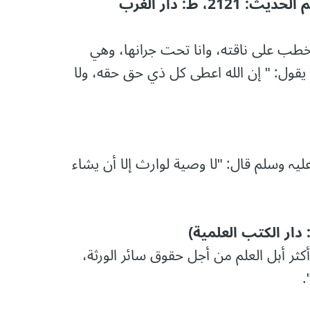
سنن الترمذی: (باب ما جاء لا وصية لوارث، رقم الحدیث: 2121، ط: دار الغرب
خطب على ناقته، وانا تحت جرانها، وهي
قول: " إن الله اعطى كل ذي حق حقه، ولا
علیہ وسلم قال: "لا وصیة لوارث إلا أن یشاء
ثر أہل العلم من أجل حقوق سائر الورثة،
.