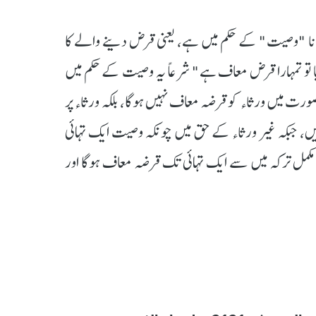
ا "وصیت" کے حکم میں ہے، یعنی قرض دینے والے کا
ا تو تمہارا قرض معاف ہے" شرعاً یہ وصیت کے حکم میں
ت میں ورثاء کو قرضہ معاف نہیں ہوگا، بلکہ ورثاء پر
، جبکہ غیر ورثاء کے حق میں چونکہ وصیت ایک تہائی
کو مکمل ترکہ میں سے ایک تہائی تک قرضہ معاف ہوگا اور