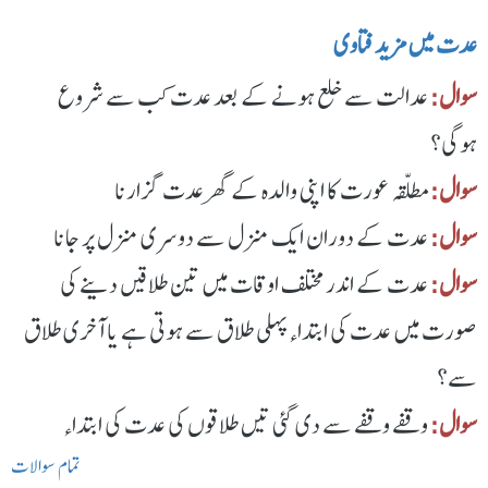
عدت میں مزید فتاوی
سوال:
عدالت سے خلع ہونے کے بعد عدت کب سے شروع
ہوگی؟
سوال:
مطلّقہ عورت کا اپنی والدہ کے گھر عدت گزارنا
سوال:
عدت کے دوران ایک منزل سے دوسری منزل پر جانا
سوال:
عدت کے اندر مختلف اوقات میں تین طلاقیں دینے کی
صورت میں عدت کی ابتداء پہلی طلاق سے ہوتی ہے یا آخری طلاق
سے؟
سوال:
وقفے وقفے سے دی گئی تیں طلاقوں کی عدت کی ابتداء
تمام سوالات