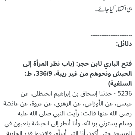
ہی اکتفاء کیا جائے۔
۔۔۔۔۔۔۔۔۔۔۔۔۔۔۔۔۔۔۔۔۔۔۔
دلائل:
فتح الباري لابن حجر: (باب نظر المرأة إلى
الحبش ونحوهم من غير ريبة، 336/9، ط:
السلفية)
5236 - حدثنا إسحاق بن إبراهيم الحنظلي، عن
عيسى، عن الأوزاعي، عن الزهري، عن عروة، عن عائشة
رضي الله عنها قالت: رأيت النبي صلى الله عليه
وسلم يسترني بردائه، وأنا أنظر إلى الحبشة يلعبون في
المسجد حتى أكون أنا التي أسأم، فاقدروا قدر الجارية