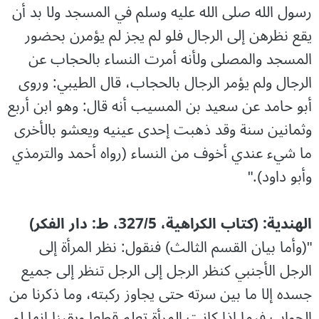
رسول الله صلى الله عليه وسلم في المسجد ولا بد أن
يقع نظرهن إلى الرجال فلو لم يجز لم يؤمرن بحضور
المسجد والمصلى ولأنه أمرت النساء بالحجاب عن
الرجال ولم يؤمر الرجال بالحجاب، قال الطيبي: وروى
أبو حامد عن سعيد بن المسيب أنه قال: وهو ابن أربع
وثمانين سنة وقد ذهبت إحدى عينيه ويعشو بالأخرى
ما شيء عندي أخوف من النساء (رواه أحمد والترمذي
وأبو داود)."
الھندیة: (کتاب الکراھیة، 327/5، ط: دار الفکر)
"(وأما بيان القسم الثالث) فنقول: نظر المرأة إلى
الرجل الأجنبي كنظر الرجل إلى الرجل تنظر إلى جميع
جسده إلا ما بين سرته حتى يجاوز ركبته، وما ذكرنا من
الجواب فيما إذا كانت المرأة تعلم قطعا ويقينا إنها لو