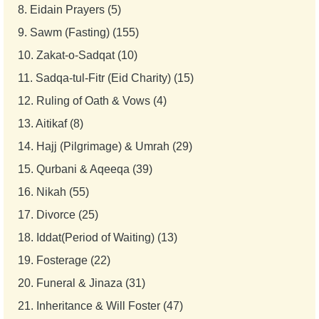
8.
Eidain Prayers (5)
9.
Sawm (Fasting) (155)
10.
Zakat-o-Sadqat (10)
11.
Sadqa-tul-Fitr (Eid Charity) (15)
12.
Ruling of Oath & Vows (4)
13.
Aitikaf (8)
14.
Hajj (Pilgrimage) & Umrah (29)
15.
Qurbani & Aqeeqa (39)
16.
Nikah (55)
17.
Divorce (25)
18.
Iddat(Period of Waiting) (13)
19.
Fosterage (22)
20.
Funeral & Jinaza (31)
21.
Inheritance & Will Foster (47)