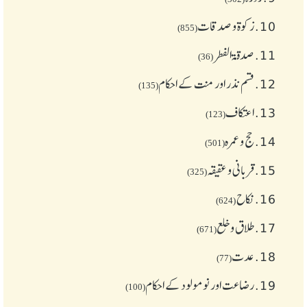
10.
زکوة و صدقات
(855)
11.
صدقۃ الفطر
(36)
12.
قسم نذر اور منت کے احکام
(135)
13.
اعتکاف
(123)
14.
حج و عمرہ
(501)
15.
قربانی و عقیقہ
(325)
16.
نکاح
(624)
17.
طلاق و خلع
(671)
18.
عدت
(77)
19.
رضاعت اور نومولود کے احکام
(100)