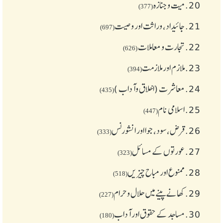
20.
میت و جنازہ
(377)
21.
جائیداد، وراثت اور وصیت
(697)
22.
تجارت و معاملات
(626)
23.
ملازم اور ملازمت
(394)
24.
معاشرت (اخلاق وآداب )
(435)
25.
اسلامی نام
(447)
26.
قرض،سود، جوا اور انشورنس
(333)
27.
عورتوں کے مسائل
(323)
28.
ممنوع اور مباح چیز یں
(518)
29.
کھانے پینے میں حلال و حرام
(227)
30.
مساجد کے حقوق اور آداب
(180)