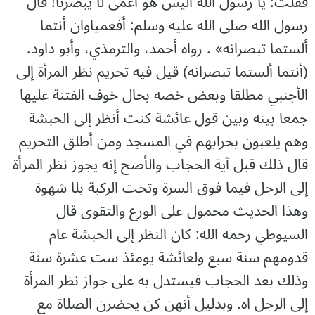
فقلت: يا رسول الله أليس هو أعمى لا يبصرنا! قال
رسول الله صلى الله عليه وسلم: أفعمياوان أنتما
ألستما تبصرانه» . رواه أحمد، والترمذي، وأبو داود.
(أنتما ألستما تبصرانه) قيل فيه تحريم نظر المرأة إلى
الأجنبي مطلقا وبعض خصه بحال خوف الفتنة عليها
جمعا بينه وبين قول عائشة كنت أنظر إلى الحبشة
وهم يلعبون بحرابهم في المسجد ومن أطلق التحريم
قال ذلك قبل آية الحجاب والأصح إنه يجوز نظر المرأة
إلى الرجل فيما فوق السرة وتحت الركبة بلا شهوة
وهذا الحديث محمول على الورع والتقوى قال
السيوطي رحمه الله: كان النظر إلى الحبشة عام
قدومهم سنة سبع ولعائشة يومئذ ست عشرة سنة
وذلك بعد الحجاب فيستدل به على جواز نظر المرأة
إلى الرجل اه. وبدليل أنهن كن يحضرن الصلاة مع