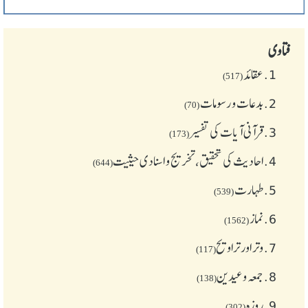
فتاوی
1.
عقائد
(517)
2.
بدعات و رسومات
(70)
3.
قرآنی آیات کی تفسیر
(173)
4.
احادیث کی تحقیق، تخریج و اسنادی حیثیت
(644)
5.
طهارت
(539)
6.
نماز
(1562)
7.
وتر اور تراویح
(117)
8.
جمعہ وعیدین
(138)
9.
روزہ
(302)