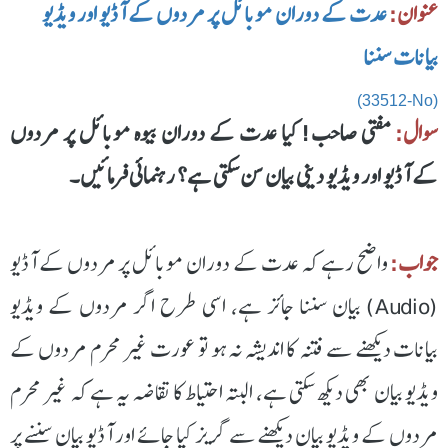
عنوان:
عدت کے دوران موبائل پر مردوں کے آڈیو اور ویڈیو
بیانات سننا
(33512-No)
سوال:
مفتی صاحب! کیا عدت کے دوران بیوہ موبائل پر مردوں
کے آڈیو اور ویڈیو دینی بیان سن سکتی ہے؟ رہنمائی فرمائیں۔
جواب:
واضح رہے کہ عدت کے دوران موبائل پر مردوں کے آڈیو
(Audio) بیان سننا جائز ہے، اسی طرح اگر مردوں کے ویڈیو
بیانات دیکھنے سے فتنہ کا اندیشہ نہ ہو تو عورت غیر محرم مردوں کے
ویڈیو بیان بھی دیکھ سکتی ہے، البتہ احتیاط کا تقاضہ یہ ہے کہ غیر محرم
مردوں کے ویڈیو بیان دیکھنے سے گریز کیا جائے اور آڈیو بیان سننے پر