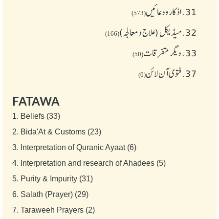
31.
اذکار ودعائیں
(573)
32.
میڈیکل (علاج و معالجہ)
(166)
33.
دیگر متفرقات
(50)
37.
فتوی آن لائن
(0)
FATAWA
1.
Beliefs (33)
2.
Bida'At & Customs (23)
3.
Interpretation of Quranic Ayaat (6)
4.
Interpretation and research of Ahadees (5)
5.
Purity & Impurity (31)
6.
Salath (Prayer) (29)
7.
Taraweeh Prayers (2)