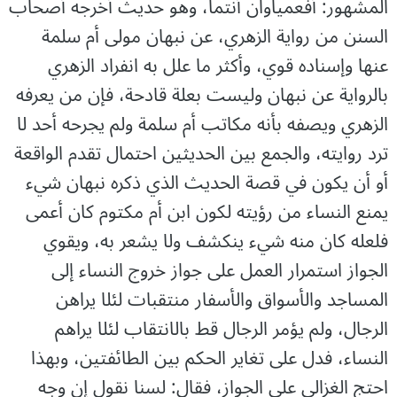
المشهور: أفعمياوان أنتما، وهو حديث أخرجه أصحاب
السنن من رواية الزهري، عن نبهان مولى أم سلمة
عنها وإسناده قوي، وأكثر ما علل به انفراد الزهري
بالرواية عن نبهان وليست بعلة قادحة، فإن من يعرفه
الزهري ويصفه بأنه مكاتب أم سلمة ولم يجرحه أحد لا
ترد روايته، والجمع بين الحديثين احتمال تقدم الواقعة
أو أن يكون في قصة الحديث الذي ذكره نبهان شيء
يمنع النساء من رؤيته لكون ابن أم مكتوم كان أعمى
فلعله كان منه شيء ينكشف ولا يشعر به، ويقوي
الجواز استمرار العمل على جواز خروج النساء إلى
المساجد والأسواق والأسفار منتقبات لئلا يراهن
الرجال، ولم يؤمر الرجال قط بالانتقاب لئلا يراهم
النساء، فدل على تغاير الحكم بين الطائفتين، وبهذا
احتج الغزالي على الجواز، فقال: لسنا نقول إن وجه