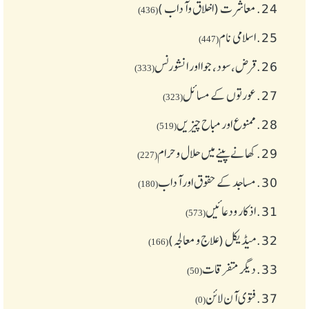
24.
معاشرت (اخلاق وآداب )
(436)
25.
اسلامی نام
(447)
26.
قرض،سود، جوا اور انشورنس
(333)
27.
عورتوں کے مسائل
(323)
28.
ممنوع اور مباح چیز یں
(519)
29.
کھانے پینے میں حلال و حرام
(227)
30.
مساجد کے حقوق اور آداب
(180)
31.
اذکار ودعائیں
(573)
32.
میڈیکل (علاج و معالجہ)
(166)
33.
دیگر متفرقات
(50)
37.
فتوی آن لائن
(0)