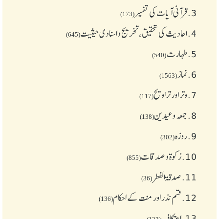
3.
قرآنی آیات کی تفسیر
(173)
4.
احادیث کی تحقیق، تخریج و اسنادی حیثیت
(645)
5.
طهارت
(540)
6.
نماز
(1563)
7.
وتر اور تراویح
(117)
8.
جمعہ وعیدین
(138)
9.
روزہ
(302)
10.
زکوة و صدقات
(855)
11.
صدقۃ الفطر
(36)
12.
قسم نذر اور منت کے احکام
(136)
13.
اعتکاف