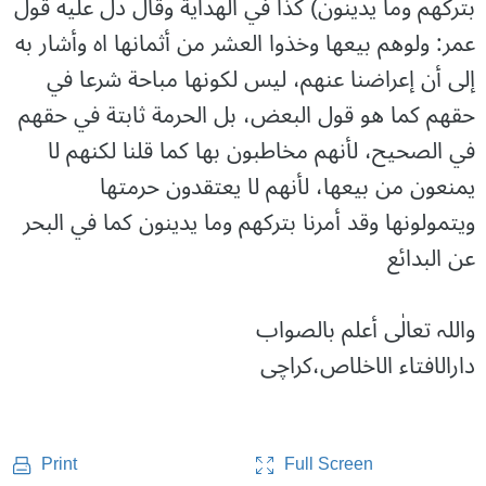
بتركهم وما يدينون) كذا في الهداية وقال دل عليه قول
عمر: ولوهم بيعها وخذوا العشر من أثمانها اه وأشار به
إلى أن إعراضنا عنهم، ليس لكونها مباحة شرعا في
حقهم كما هو قول البعض، بل الحرمة ثابتة في حقهم
في الصحيح، لأنهم مخاطبون بها كما قلنا لكنهم لا
يمنعون من بيعها، لأنهم لا يعتقدون حرمتها
ويتمولونها وقد أمرنا بتركهم وما يدينون كما في البحر
عن البدائع
واللہ تعالٰی أعلم بالصواب
دارالافتاء الاخلاص،کراچی
Full Screen
Print