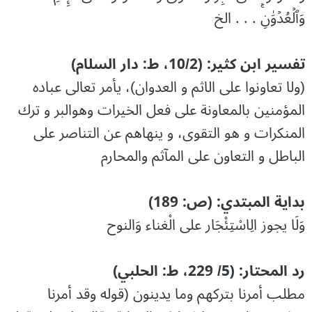
وَٱلۡعُدۡوَٰنِۚ . . . الخ
تفسیر ابن کثیر: (10/2، ط: دار السلام)
(ولا تعاونوا على الاثم و العدوان)، یأمر تعالی عبادہ
المؤمنین بالمعاونة علی فعل الخیرات وهوالبر و ترك
المنکرات و هو التقوی، و ینهاهم عن التناصر علی
الباطل و التعاون علی المآثم والمحارم
بداية المبتدي: (ص: 189)
وَلَا يجوز الِاسْتِئْجَار على الْغناء وَالنوح
رد المحتار: (5/ 229، ط: الحلبي)
مطلب أمرنا بتركهم وما يدينون (قوله وقد أمرنا