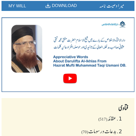
میرا وصیت نامہ
DOWNLOAD
MY WILL
فتاوی
1.
عقائد
(517)
2.
بدعات و رسومات
(70)