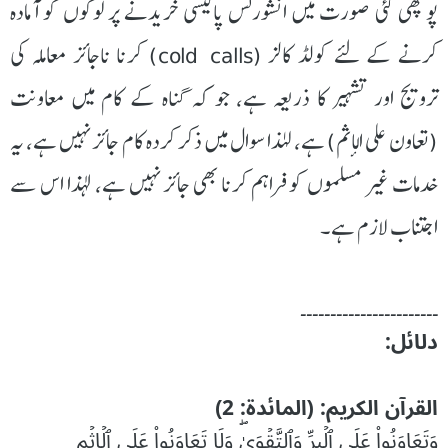
پوچھی گئی صورت میں انشورنس پالیسی خریدنے پر لوگوں کو آمادہ
کرنے کے لئے کولڈ کالز (cold calls) کرنا ناجائز معاملہ کی
ترویج اور تشہیر کا ذریعہ ہے، جو کہ گناہ کے کام میں معاونت
(تعاون على الإثم) ہے، لہٰذا سوال میں ذکر کردہ کام جائز نہیں ہے، یہ
خدمات غیر مسلموں کو فراہم کرنا بھی جائز نہیں ہے، لہذا اس سے
اجتناب لازم ہے۔
۔۔۔۔۔۔۔۔۔۔۔۔۔۔۔۔۔۔۔۔۔۔۔
دلائل:
القرآن الکریم: (المائدة: 2)
وَتَعَاوَنُواْ عَلَى ٱلۡبِرِّ وَٱلتَّقۡوَىٰۖ وَلَا تَعَاوَنُواْ عَلَى ٱلۡإِثۡمِ