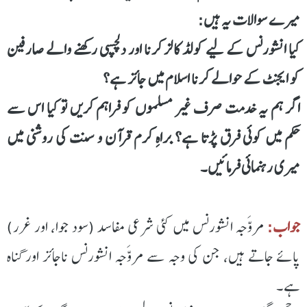
میرے سوالات یہ ہیں:
کیا انشورنس کے لیے کولڈ کالز کرنا اور دلچسپی رکھنے والے صارفین
کو ایجنٹ کے حوالے کرنا اسلام میں جائز ہے؟
اگر ہم یہ خدمت صرف غیر مسلموں کو فراہم کریں تو کیا اس سے
حکم میں کوئی فرق پڑتا ہے؟ براہِ کرم قرآن و سنت کی روشنی میں
میری رہنمائی فرمائیں۔
جواب:
مروَّجہ انشورنس میں کئی شرعی مفاسد (سود جوا، اور غرر)
پائے جاتے ہیں، جن کی وجہ سے مروَّجہ انشورنس ناجائز اور گناہ
ہے۔