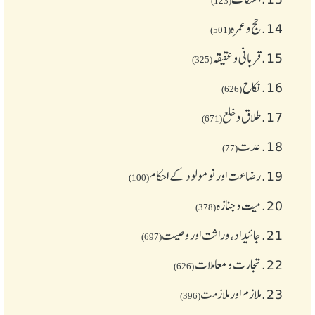
(123)
14.
حج و عمرہ
(501)
15.
قربانی و عقیقہ
(325)
16.
نکاح
(626)
17.
طلاق و خلع
(671)
18.
عدت
(77)
19.
رضاعت اور نومولود کے احکام
(100)
20.
میت و جنازہ
(378)
21.
جائیداد، وراثت اور وصیت
(697)
22.
تجارت و معاملات
(626)
23.
ملازم اور ملازمت
(396)