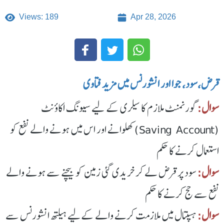
Views: 189
Apr 28, 2026
قرض،سود، جوا اور انشورنس میں مزید فتاوی
سوال:
گورنمنٹ ملازم کا سیلری کے لیے سیونگ اکاؤنٹ
(Saving Account) کھلوانے اور اس میں ہونے والے نفع کو
استعمال کرنے کا حکم
سوال:
سود پر قرض لے کر خریدی گئی زمین کو بیچنے سے ہونے والے
نفع سے حج کرنے کا حکم
سوال:
ہسپتال میں ملازمت کرنے والے کےلیے ہیلتھ انشورنس سے