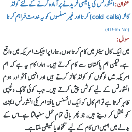
عنوان:
انشورنس کی پالیسی خریدنے پر آمادہ کرنے کے لئے کولڈ
کالز (cold calls) کرنا اور غیر مسلموں کو یہ خدمت فراہم کرنا
(41965-No)
سوال:
میں ایک کال سینٹر میں کام کرتا ہوں، ہمارا پراجیکٹ امریکہ میں واقع
ہے، لیکن ہم پاکستان سے کام کرتے ہیں۔ ہمارا کام یہ ہے کہ ہم
امریکہ میں لوگوں کو کولڈ کالز کرتے ہیں اور انہیں آٹو اور ہوم
انشورنس کے لیے کوٹس پیش کرتے ہیں۔ جب کوئی گاہک دلچسپی
ظاہر کرتا ہے تو ہم کال کو ایک لائسنس یافتہ امریکی انشورنس ایجنٹ
کو منتقل کر دیتے ہیں، جو پھر باقی تمام عمل سنبھالتا ہے۔اس کے
بدلے میں ہمیں اس کام کے لیے تنخواہ یا کمیشن ملتا ہے۔