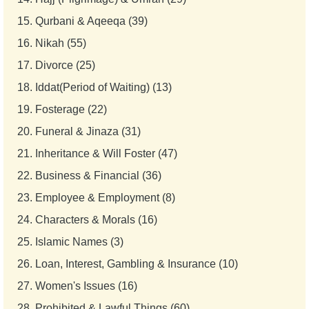
15.
Qurbani & Aqeeqa (39)
16.
Nikah (55)
17.
Divorce (25)
18.
Iddat(Period of Waiting) (13)
19.
Fosterage (22)
20.
Funeral & Jinaza (31)
21.
Inheritance & Will Foster (47)
22.
Business & Financial (36)
23.
Employee & Employment (8)
24.
Characters & Morals (16)
25.
Islamic Names (3)
26.
Loan, Interest, Gambling & Insurance (10)
27.
Women's Issues (16)
28.
Prohibited & Lawful Things (60)