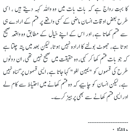
کا بہت رواج ہے کہ بات بات میں وہ واللہ کہہ دیتے ہیں ، اسی
طرح بعض اوقات انسان ماضی کے کسی واقعے پر قسم کے ارادے ہی
سے قسم کھاتا ہے، اور اس کے اپنے خیال کے مطابق وہ واقعہ صحیح
ہوتا ہے، جھوٹ بولنے کا ارادہ نہیں ہوتا، لیکن بعد میں پتہ چلتا ہے
کہ جو بات قسم کھا کر کہی، وہ حقیقت میں صحیح نہیں تھی، ان دونوں
طرح کی قسموں کو "یمین لغو" کہا جاتا ہے، ایسی قسموں پر گناہ نہیں
ہے، لیکن انسان کو چاہیے کہ وہ قسم کھانے میں احتیاط سے کام لے
اور ایسی قسم کھانے سے بھی پرہیز کرے۔
۔۔۔۔۔۔۔۔۔۔۔۔۔۔۔۔۔۔۔۔۔۔۔
دلائل: