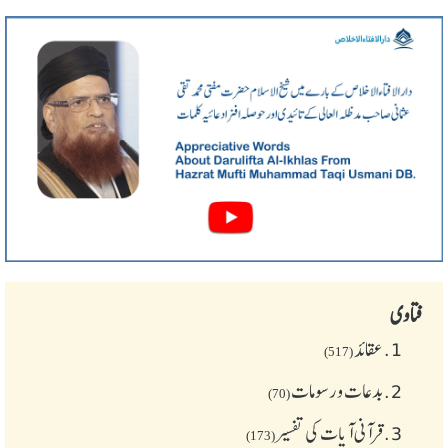
فتاوی
1.
عقائد
(517)
2.
بدعات و رسومات
(70)
3.
قرآنی آیات کی تفسیر
(173)