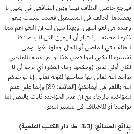
فيرجع حاصل الخلاف بيننا وبين الشافعي في يمين لا
يقصدها الحالف في المستقبل فعندنا ليست بلغو
وعنده هي لغو انتهى. وبهذا تبين لك أن اللغو أعم مما
ذكره المصنف باعتبار أن اليمين التي لا يقصدها
الحالف في الماضي أو الحال جعلها لغوا، وعلى
تفسيره لا يكون لغوا فعلى هذا لو لم يقيده بالماضي
لكان أولى تدبر. (وحكمها رجاء العفو) أي نرجو أن لا
يؤاخذ الله تعالى بها صاحبها لقوله تعالى {لا يؤاخذكم
الله باللغو في أيمانكم} [المائدة: 89] وإنما علق عدم
المؤاخذة بالرجاء مع أن عدم المؤاخذة ثابت بالنص إما
تواضعا أو للاختلاف في تفسير اللغو.
بدائع الصنائع: (3/3، ط: دار الکتب العلمیة)