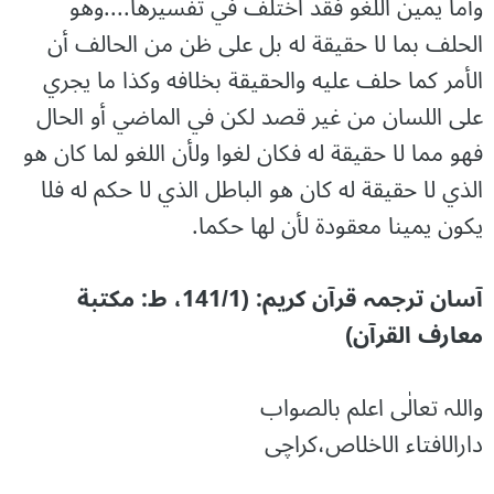
وأما يمين اللغو فقد اختلف في تفسيرها....وهو
الحلف بما لا حقيقة له بل على ظن من الحالف أن
الأمر كما حلف عليه والحقيقة بخلافه وكذا ما يجري
على اللسان من غير قصد لكن في الماضي أو الحال
فهو مما لا حقيقة له فكان لغوا ولأن اللغو لما كان هو
الذي لا حقيقة له كان هو الباطل الذي لا حكم له فلا
يكون يمينا معقودة لأن لها حكما.
آسان ترجمہ قرآن کریم: (141/1، ط: مکتبة
معارف القرآن)
واللہ تعالٰی اعلم بالصواب
دارالافتاء الاخلاص،کراچی