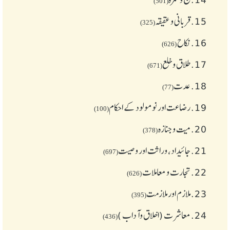
(501)
15.
قربانی و عقیقہ
(325)
16.
نکاح
(626)
17.
طلاق و خلع
(671)
18.
عدت
(77)
19.
رضاعت اور نومولود کے احکام
(100)
20.
میت و جنازہ
(378)
21.
جائیداد، وراثت اور وصیت
(697)
22.
تجارت و معاملات
(626)
23.
ملازم اور ملازمت
(395)
24.
معاشرت (اخلاق وآداب )
(436)