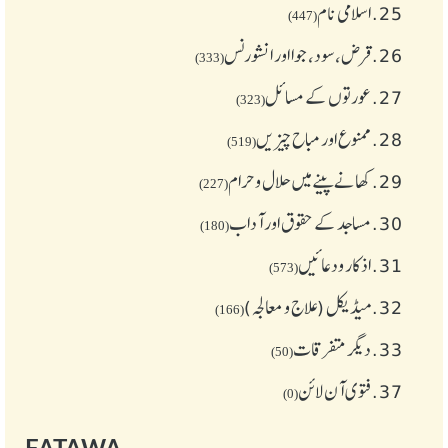
25.
اسلامی نام
(447)
26.
قرض،سود، جوا اور انشورنس
(333)
27.
عورتوں کے مسائل
(323)
28.
ممنوع اور مباح چیز یں
(519)
29.
کھانے پینے میں حلال و حرام
(227)
30.
مساجد کے حقوق اور آداب
(180)
31.
اذکار ودعائیں
(573)
32.
میڈیکل (علاج و معالجہ)
(166)
33.
دیگر متفرقات
(50)
37.
فتوی آن لائن
(0)