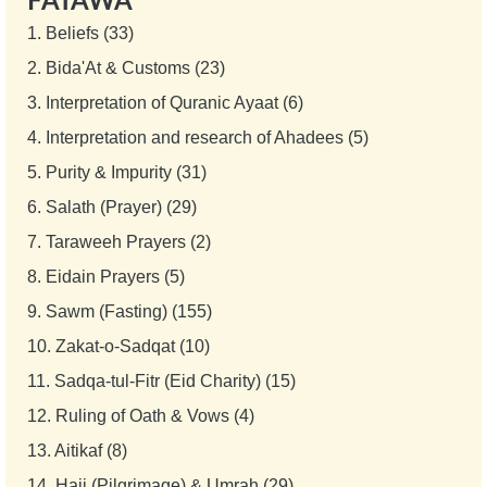
FATAWA
1.
Beliefs (33)
2.
Bida'At & Customs (23)
3.
Interpretation of Quranic Ayaat (6)
4.
Interpretation and research of Ahadees (5)
5.
Purity & Impurity (31)
6.
Salath (Prayer) (29)
7.
Taraweeh Prayers (2)
8.
Eidain Prayers (5)
9.
Sawm (Fasting) (155)
10.
Zakat-o-Sadqat (10)
11.
Sadqa-tul-Fitr (Eid Charity) (15)
12.
Ruling of Oath & Vows (4)
13.
Aitikaf (8)
14.
Hajj (Pilgrimage) & Umrah (29)