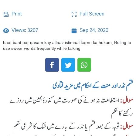
Full Screen
Print
Views: 3207
Sep 24, 2020
baat baat par qasam kay alfaaz istimaal karne ka hukum, Ruling to
use swear words frequently while talking
قسم نذر اور منت کے احکام میں مزید فتاوی
سوال:
استطاعت نہ ہونے کی صورت میں کفارۂ یمین میں روزے
رکھنے کا حکم
سوال:
توبہ کے بعد قسم یا نذر کے بارے میں شک کا شرعی حکم