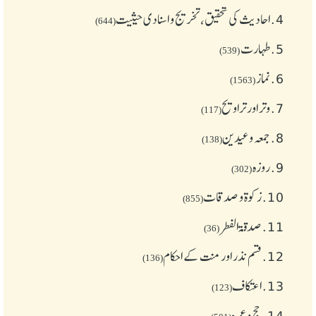
4.
احادیث کی تحقیق، تخریج و اسنادی حیثیت
(644)
5.
طهارت
(539)
6.
نماز
(1563)
7.
وتر اور تراویح
(117)
8.
جمعہ وعیدین
(138)
9.
روزہ
(302)
10.
زکوة و صدقات
(855)
11.
صدقۃ الفطر
(36)
12.
قسم نذر اور منت کے احکام
(136)
13.
اعتکاف
(123)
14.
حج و عمرہ