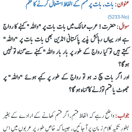
عنوان:
بات، بات پر قسم کے الفاظ استعمال کرنے کا حکم
(5233-No)
سوال:
حضرت! عرب ممالک میں بات بات پر "واللہ" کہنے کا رواج
ہے اور یہاں رہائش پذیر پاکستانی انڈین بھی بات بات پر "واللہ"
کہتے ہیں تو کیا رواج کے طور پر بار بار واللہ" کہنے سے گناہ تو نہیں
ہوگا؟
اور اگر بات سچ نہ ہو تو رواج کے طور پر کہے ہوئے "واللہ" پر
جھوٹ یا قسم توڑنے کا گناہ ہو گا؟
جواب:
واضح رہے کہ الفاظ قسم، اگر قسم کھانے کے ارادے کے بغیر
بطورِ تکیہ کلام زبان پر آجائیں، جیسا کہ خاص طور پر عربوں میں اس