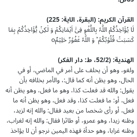
القرآن الکریم: (البقرۃ، الایة: 225)
لَا یُؤَاخِذُکُمُ اللّٰہُ بِاللَّغۡوِ فِیۡۤ اَیۡمَانِکُمۡ وَ لٰکِنۡ یُّؤَاخِذُکُمۡ بِمَا
کَسَبَتۡ قُلُوۡبُکُمۡ ؕ وَ اللّٰہُ غَفُوۡرٌ حَلِیۡمٌo
الهندية: (52/2، ط: دار الفکر)
ولغو، وهو أن يحلف على أمر في الماضي، أو في
الحال، وهو يظن أنه كما قال:، والأمر بخلافه بأن
يقول: والله قد فعلت كذا، وهو ما فعل، وهو يظن أنه
فعل، أو: ما فعلت كذا، وقد فعل، وهو يظن أنه ما
فعل، أو رأى شخصا من بعيد فقال: والله إنه لزيد،
وظنه زيدا، وهو عمرو، أو طائرا فقال: والله إنه لغراب،
وظنه غرابا، وهو حدأة فهذه اليمين نرجو أن لا يؤاخذ