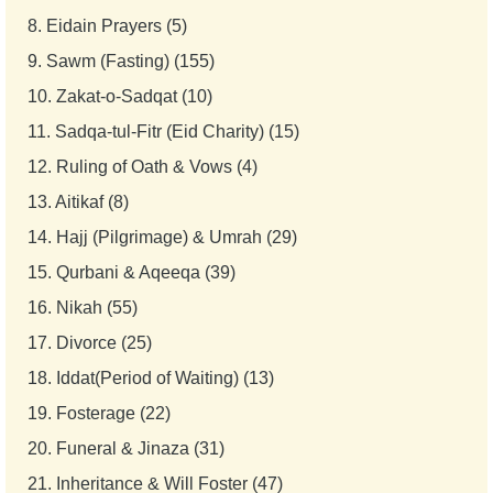
8.
Eidain Prayers (5)
9.
Sawm (Fasting) (155)
10.
Zakat-o-Sadqat (10)
11.
Sadqa-tul-Fitr (Eid Charity) (15)
12.
Ruling of Oath & Vows (4)
13.
Aitikaf (8)
14.
Hajj (Pilgrimage) & Umrah (29)
15.
Qurbani & Aqeeqa (39)
16.
Nikah (55)
17.
Divorce (25)
18.
Iddat(Period of Waiting) (13)
19.
Fosterage (22)
20.
Funeral & Jinaza (31)
21.
Inheritance & Will Foster (47)