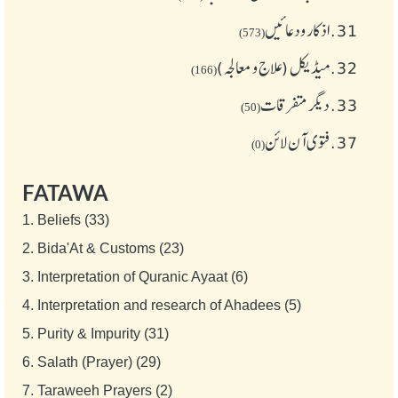
31.
اذکار ودعائیں
(573)
32.
میڈیکل (علاج و معالجہ)
(166)
33.
دیگر متفرقات
(50)
37.
فتوی آن لائن
(0)
FATAWA
1.
Beliefs (33)
2.
Bida'At & Customs (23)
3.
Interpretation of Quranic Ayaat (6)
4.
Interpretation and research of Ahadees (5)
5.
Purity & Impurity (31)
6.
Salath (Prayer) (29)
7.
Taraweeh Prayers (2)