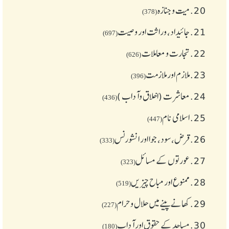
20.
میت و جنازہ
(378)
21.
جائیداد، وراثت اور وصیت
(697)
22.
تجارت و معاملات
(626)
23.
ملازم اور ملازمت
(396)
24.
معاشرت (اخلاق وآداب )
(436)
25.
اسلامی نام
(447)
26.
قرض،سود، جوا اور انشورنس
(333)
27.
عورتوں کے مسائل
(323)
28.
ممنوع اور مباح چیز یں
(519)
29.
کھانے پینے میں حلال و حرام
(227)
30.
مساجد کے حقوق اور آداب
(180)