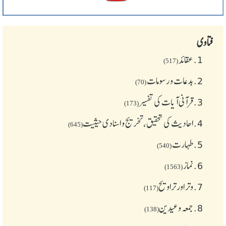
فتاوی
1.
عقائد
(517)
2.
بدعات و رسومات
(70)
3.
قرآنی آیات کی تفسیر
(173)
4.
احادیث کی تحقیق، تخریج و اسنادی حیثیت
(645)
5.
طهارت
(540)
6.
نماز
(1563)
7.
وتر اور تراویح
(117)
8.
جمعہ وعیدین
(138)