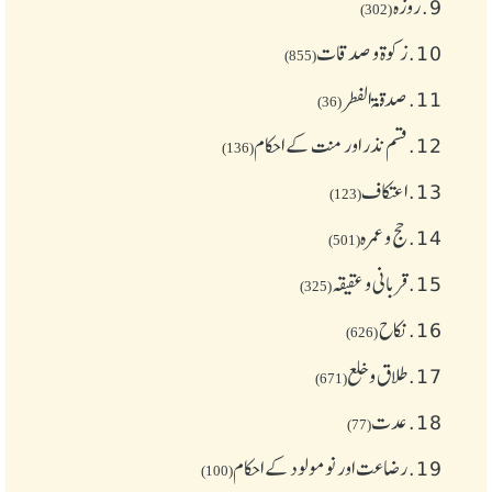
9.
روزہ
(302)
10.
زکوة و صدقات
(855)
11.
صدقۃ الفطر
(36)
12.
قسم نذر اور منت کے احکام
(136)
13.
اعتکاف
(123)
14.
حج و عمرہ
(501)
15.
قربانی و عقیقہ
(325)
16.
نکاح
(626)
17.
طلاق و خلع
(671)
18.
عدت
(77)
19.
رضاعت اور نومولود کے احکام
(100)