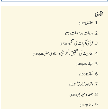
فتاوی
1.
عقائد
(517)
2.
بدعات و رسومات
(70)
3.
قرآنی آیات کی تفسیر
(173)
4.
احادیث کی تحقیق، تخریج و اسنادی حیثیت
(645)
5.
طهارت
(540)
6.
نماز
(1564)
7.
وتر اور تراویح
(117)
8.
جمعہ وعیدین
(138)
9.
روزہ
(302)