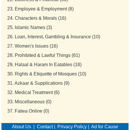
23.
Employee & Employment (8)
24.
Characters & Morals (16)
25.
Islamic Names (3)
26.
Loan, Interest, Gambling & Insurance (10)
27.
Women's Issues (16)
28.
Prohibited & Lawful Things (61)
29.
Halaal & Haram In Eatables (18)
30.
Rights & Etiquette of Mosques (10)
31.
Azkaar & Supplications (9)
32.
Medical Treatment (6)
33.
Miscellaneous (0)
37.
Fatwa Online (0)
About Us
|
Contact
|
Privacy Policy
|
Ad for Cause