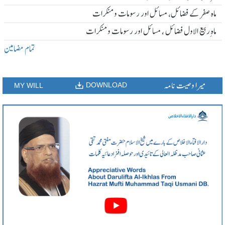
ماہ صفر کے فضائل، مسائل اور رسومات و منکرات
ماہ ِربیع الاول فضائل ، مسائل اور رسومات و منکرات
تمام مضامین
میرا وصیت نامہ
DOWNLOAD
MY WILL