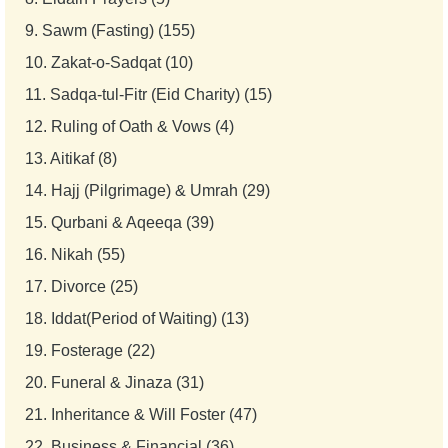
9.
Sawm (Fasting) (155)
10.
Zakat-o-Sadqat (10)
11.
Sadqa-tul-Fitr (Eid Charity) (15)
12.
Ruling of Oath & Vows (4)
13.
Aitikaf (8)
14.
Hajj (Pilgrimage) & Umrah (29)
15.
Qurbani & Aqeeqa (39)
16.
Nikah (55)
17.
Divorce (25)
18.
Iddat(Period of Waiting) (13)
19.
Fosterage (22)
20.
Funeral & Jinaza (31)
21.
Inheritance & Will Foster (47)
22.
Business & Financial (36)