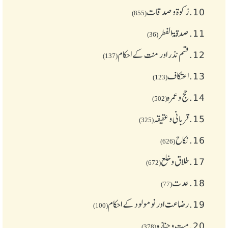
10.
زکوة و صدقات
(855)
11.
صدقۃ الفطر
(36)
12.
قسم نذر اور منت کے احکام
(137)
13.
اعتکاف
(123)
14.
حج و عمرہ
(502)
15.
قربانی و عقیقہ
(325)
16.
نکاح
(626)
17.
طلاق و خلع
(672)
18.
عدت
(77)
19.
رضاعت اور نومولود کے احکام
(100)
20.
میت و جنازہ
(378)