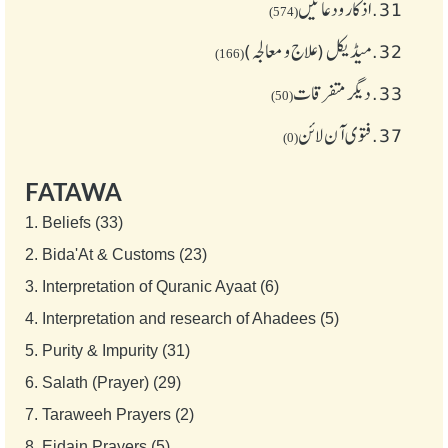
31.
اذکار ودعائیں
(574)
32.
میڈیکل (علاج و معالجہ)
(166)
33.
دیگر متفرقات
(50)
37.
فتوی آن لائن
(0)
FATAWA
1.
Beliefs (33)
2.
Bida'At & Customs (23)
3.
Interpretation of Quranic Ayaat (6)
4.
Interpretation and research of Ahadees (5)
5.
Purity & Impurity (31)
6.
Salath (Prayer) (29)
7.
Taraweeh Prayers (2)
8.
Eidain Prayers (5)