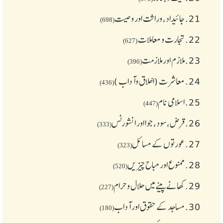
21.
جائیداد، وراثت اور وصیت
(698)
22.
تجارت و معاملات
(627)
23.
ملازم اور ملازمت
(396)
24.
معاشرت (اخلاق وآداب )
(436)
25.
اسلامی نام
(447)
26.
قرض،سود، جوا اور انشورنس
(333)
27.
عورتوں کے مسائل
(323)
28.
ممنوع اور مباح چیز یں
(520)
29.
کھانے پینے میں حلال و حرام
(227)
30.
مساجد کے حقوق اور آداب
(180)