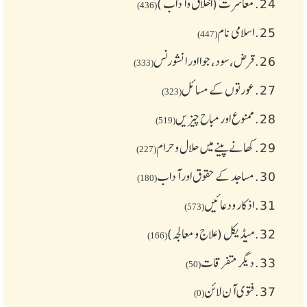
24.
معاشرت (اخلاق وآداب )
(436)
25.
اسلامی نام
(447)
26.
قرض،سود، جوا اور انشورنس
(333)
27.
عورتوں کے مسائل
(323)
28.
ممنوع اور مباح چیز یں
(519)
29.
کھانے پینے میں حلال و حرام
(227)
30.
مساجد کے حقوق اور آداب
(180)
31.
اذکار ودعائیں
(573)
32.
میڈیکل (علاج و معالجہ)
(166)
33.
دیگر متفرقات
(50)
37.
فتوی آن لائن
(0)