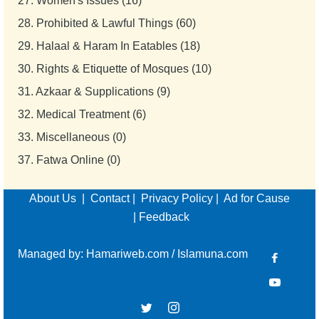
27.
Women's Issues (16)
28.
Prohibited & Lawful Things (60)
29.
Halaal & Haram In Eatables (18)
30.
Rights & Etiquette of Mosques (10)
31.
Azkaar & Supplications (9)
32.
Medical Treatment (6)
33.
Miscellaneous (0)
37.
Fatwa Online (0)
About Us
|
Contact
|
Privacy Policy
|
Ad for Cause
|
Feedback
Managed by:
Hamariweb.com
/
Islamuna.com