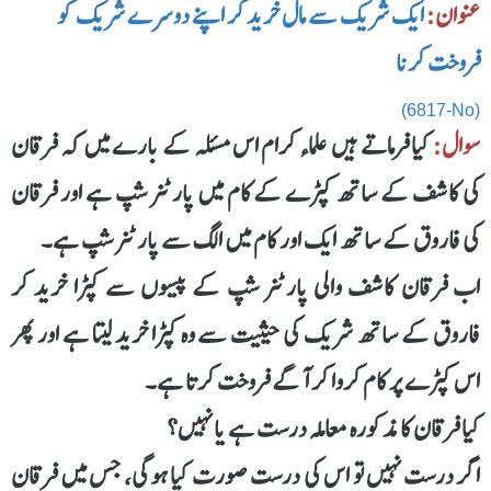
عنوان:
ایک شریک سے مال خرید کر اپنے دوسرے شریک کو
فروخت کرنا
(6817-No)
سوال:
کیا فرماتے ہیں علماء کرام اس مسئلہ کے بارے میں کہ فرقان
کی کاشف کے ساتھ کپڑے کے کام میں پارٹنر شپ ہے اور فرقان
کی فاروق کے ساتھ ایک اور کام میں الگ سے پارٹنر شپ ہے۔
اب فرقان کاشف والی پارٹنر شپ کے پیسوں سے کپڑا خرید کر
فاروق کے ساتھ شریک کی حیثیت سے وہ کپڑا خرید لیتا ہے اور پھر
اس کپڑے پر کام کروا کر آگے فروخت کرتا ہے۔
کیا فرقان کا مذکورہ معاملہ درست ہے یا نہیں؟
اگر درست نہیں تو اس کی درست صورت کیا ہوگی، جس میں فرقان