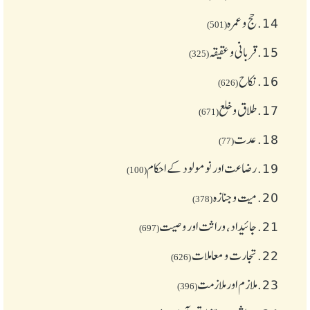
14.
حج و عمرہ
(501)
15.
قربانی و عقیقہ
(325)
16.
نکاح
(626)
17.
طلاق و خلع
(671)
18.
عدت
(77)
19.
رضاعت اور نومولود کے احکام
(100)
20.
میت و جنازہ
(378)
21.
جائیداد، وراثت اور وصیت
(697)
22.
تجارت و معاملات
(626)
23.
ملازم اور ملازمت
(396)