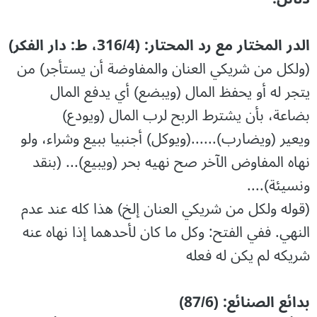
الدر المختار مع رد المحتار: (316/4، ط: دار الفکر)
(ولكل من شريكي العنان والمفاوضة أن يستأجر) من
يتجر له أو يحفظ المال (ويبضع) أي يدفع المال
بضاعة، بأن يشترط الربح لرب المال (ويودع)
ويعير (ويضارب)......(ويوكل) أجنبيا ببيع وشراء، ولو
نهاه المفاوض الآخر صح نهيه بحر (ويبيع)... (بنقد
ونسيئة)....
(قوله ولكل من شريكي العنان إلخ) هذا كله عند عدم
النهي. ففي الفتح: وكل ما كان لأحدهما إذا نهاه عنه
شريكه لم يكن له فعله
بدائع الصنائع: (87/6)