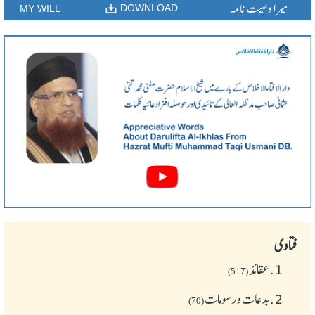
میرا وصیت نامہ
DOWNLOAD
MY WILL
فتاوی
1.
عقائد
(517)
2.
بدعات و رسومات
(70)