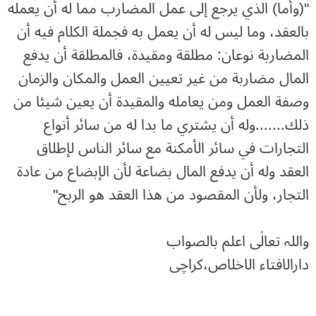
"(وأما) الذي يرجع إلى عمل المضارب مما له أن يعمله
بالعقد، وما ليس له أن يعمل به فجملة الكلام فيه أن
المضاربة نوعان: مطلقة ومقيدة، فالمطلقة أن يدفع
المال مضاربة من غير تعيين العمل والمكان والزمان
وصفة العمل ومن يعامله والمقيدة أن يعين شيئا من
ذلك.......وله أن يشتري ما بدا له من سائر أنواع
التجارات في سائر الأمكنة مع سائر الناس لإطلاق
العقد وله أن يدفع المال بضاعة لأن الإبضاع من عادة
التجار، ولأن المقصود من هذا العقد هو الربح"
واللہ تعالٰی اعلم بالصواب
دارالافتاء الاخلاص،کراچی