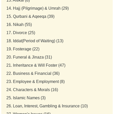
13.
Aitikaf (8)
14.
Hajj (Pilgrimage) & Umrah (29)
15.
Qurbani & Aqeeqa (39)
16.
Nikah (55)
17.
Divorce (25)
18.
Iddat(Period of Waiting) (13)
19.
Fosterage (22)
20.
Funeral & Jinaza (31)
21.
Inheritance & Will Foster (47)
22.
Business & Financial (36)
23.
Employee & Employment (8)
24.
Characters & Morals (16)
25.
Islamic Names (3)
26.
Loan, Interest, Gambling & Insurance (10)