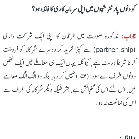
کو دنوں پارٹنر شپوں میں اپنی سرمایہ کاری کا فائدہ ہو؟
جواب:
مذکورہ صورت میں فرقان کا اپنی ایک شراکت داری
(partner ship) سے کپڑا خرید کر دوسرے شرکاء کو فروخت
کرنا شرعاً درست ہے٬ کیونکہ یہاں ایک ہی معاملے میں ایک شخص
دونوں طرف سے سودا (عقد) نہیں کر رہا٬ بلکہ دو الگ الگ معاملے
ہیں٬ اس لئے اس کی گنجائش ہے٬ بشرطیکہ دیگر شرکاء کی طرف سے
اس کی ممانعت نہ ہو.
۔۔۔۔۔۔۔۔۔۔۔۔۔۔۔۔۔۔۔۔۔۔۔
دلائل: