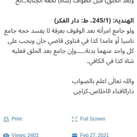
وبعد الحلق) قبل الطواف (شاة) لخفة الجناية۔۔الخ
الھندیۃ: (245/1، ط: دار الفکر)
ولو جامع امرأته بعد الوقوف بعرفة لا يفسد حجه جامع
ناسيا أو عامدا كذا في فتاوى قاضي خان ويجب على
كل واحد منهما بدنة۔۔۔۔۔وإن جامع بعد الحلق فعليه
شاة كذا في الكافي.
واللہ تعالٰی اعلم بالصواب
دارالافتاء الاخلاص،کراچی
Full Screen
Print
Views: 2403
Feb 27, 2021