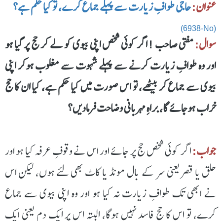
عنوان:
حاجی طوافِ زیارت سے پہلے جماع کرے، تو کیا حکم ہے؟
(6938-No)
سوال:
مفتی صاحب ! اگر کوئی شخص اپنی بیوی کو لے کر حج پر گیا ہو
اور وہ طوافِ زیارت کرنے سے پہلے شہوت سے مغلوب ہوکر اپنی
بیوی سے جماع کر بیٹھے، تو اس صورت میں کیا حکم ہے، کیا ان کا حج
خراب ہوجائے گا، براہِ مہربانی وضاحت فرمادیں؟
جواب:
اگر کوئی شخص حج پر جائے اور اس نے وقوفِ عرفہ کیا ہو اور
حلق یا قصر یعنی سر کے بال مونڈ یا کاٹ بھی لئے ہوں، لیکن اس
نے ابھی تک طوافِ زیارت نہ کیا ہو اور وہ اپنی بیوی سے جماع
کرے، تو اس کا حج فاسد نہیں ہوگا، البتہ اس پر ایک دم یعنی ایک