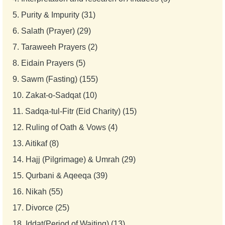
5.
Purity & Impurity (31)
6.
Salath (Prayer) (29)
7.
Taraweeh Prayers (2)
8.
Eidain Prayers (5)
9.
Sawm (Fasting) (155)
10.
Zakat-o-Sadqat (10)
11.
Sadqa-tul-Fitr (Eid Charity) (15)
12.
Ruling of Oath & Vows (4)
13.
Aitikaf (8)
14.
Hajj (Pilgrimage) & Umrah (29)
15.
Qurbani & Aqeeqa (39)
16.
Nikah (55)
17.
Divorce (25)
18.
Iddat(Period of Waiting) (13)