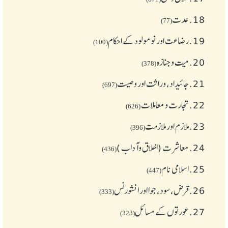
18.
عدت
(77)
19.
رضاعت اور نومولود کے احکام
(100)
20.
میت و جنازہ
(378)
21.
جائیداد، وراثت اور وصیت
(697)
22.
تجارت و معاملات
(626)
23.
ملازم اور ملازمت
(396)
24.
معاشرت (اخلاق وآداب )
(436)
25.
اسلامی نام
(447)
26.
قرض،سود، جوا اور انشورنس
(333)
27.
عورتوں کے مسائل
(323)