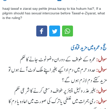
haaji tawaf e ziarat say pehle jimaa karay to kia hukum hai?, If a
pilgrim should has sexual intercourse before Tawaf-e-Ziyarat, what
is the ruling?
حج و عمرہ میں مزید فتاوی
سوال:
عمرہ کے طواف کے دوران وضو ٹوٹ جانے کا حکم
سوال:
حدود حرم میں دم ادا کیے بغیر اپنے ملک لوٹ آئے ہوں تو
مزید کتنے دم لازم ہوں گے؟
سوال:
بغیر عذر وہیل چیئر پر طواف و سعی کرنے کا شرعی حکم
سوال:
رمیِ جمرات میں غلطی یا ترک کی صورت میں اعادہ یا دم کا