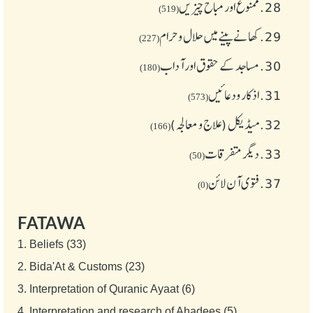
28.
ممنوع اور مباح چیز یں
(519)
29.
کھانے پینے میں حلال و حرام
(227)
30.
مساجد کے حقوق اور آداب
(180)
31.
اذکار ودعائیں
(573)
32.
میڈیکل (علاج و معالجہ)
(166)
33.
دیگر متفرقات
(50)
37.
فتوی آن لائن
(0)
FATAWA
1.
Beliefs (33)
2.
Bida'At & Customs (23)
3.
Interpretation of Quranic Ayaat (6)
4.
Interpretation and research of Ahadees (5)