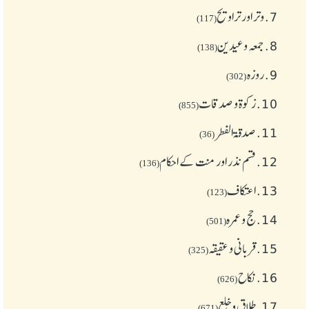
7.
وتر اور تراویح
(117)
8.
جمعہ وعیدین
(138)
9.
روزہ
(302)
10.
زکوة و صدقات
(855)
11.
صدقۃ الفطر
(36)
12.
قسم نذر اور منت کے احکام
(136)
13.
اعتکاف
(123)
14.
حج و عمرہ
(501)
15.
قربانی و عقیقہ
(325)
16.
نکاح
(626)
17.
طلاق و خلع
(671)