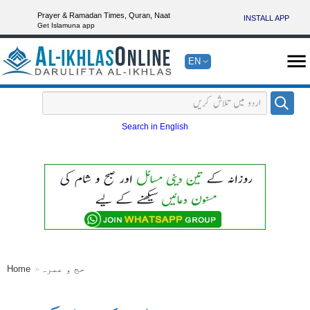
Prayer & Ramadan Times, Quran, Naat
INSTALL APP
Get Islamuna app
EN
Search in English
حج و عمرہ
Home