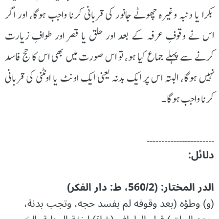
بکرا یا دنبہ وغیرہ چھوٹے جانور کی قربانی کرنا واجب ہوگا، اور اگر
اس نے وقوفِ عرفہ کے بعد اور حلق یا قصر اور طوافِ زیارت
کرنے سے پہلے جماع کیا ہو، تو اس صورت میں بھی اس کا حج فاسد
نہیں ہوگا، البتہ اس پر ایک بدنہ یعنی ایک اونٹ یا اونٹنی کی قربانی
کرنا واجب ہوگا۔
۔۔۔۔۔۔۔۔۔۔۔۔۔۔۔۔۔۔۔۔۔۔۔
دلائل:
الدر المختار: (560/2، ط: دار الفکر)
(و) وطؤه (بعد وقوفه لم يفسد حجه، وتجب بدنة،