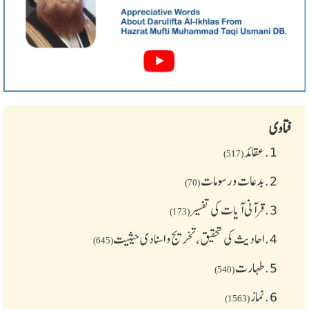
فتاوی
1.
عقائد
(517)
2.
بدعات و رسومات
(70)
3.
قرآنی آیات کی تفسیر
(173)
4.
احادیث کی تحقیق، تخریج و اسنادی حیثیت
(645)
5.
طهارت
(540)
6.
نماز
(1563)