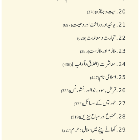
20.
میت و جنازہ
(378)
21.
جائیداد، وراثت اور وصیت
(697)
22.
تجارت و معاملات
(626)
23.
ملازم اور ملازمت
(395)
24.
معاشرت (اخلاق وآداب )
(436)
25.
اسلامی نام
(447)
26.
قرض،سود، جوا اور انشورنس
(333)
27.
عورتوں کے مسائل
(323)
28.
ممنوع اور مباح چیز یں
(519)
29.
کھانے پینے میں حلال و حرام
(227)