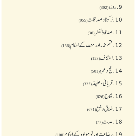
9.
روزہ
(302)
10.
زکوة و صدقات
(855)
11.
صدقۃ الفطر
(36)
12.
قسم نذر اور منت کے احکام
(136)
13.
اعتکاف
(123)
14.
حج و عمرہ
(501)
15.
قربانی و عقیقہ
(325)
16.
نکاح
(626)
17.
طلاق و خلع
(671)
18.
عدت
(77)
19.
رضاعت اور نومولود کے احکام
(100)