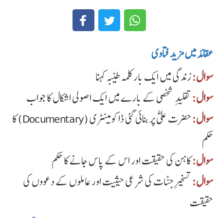
عقائد میں مزید فتاوی
سوال:
زندگی میں ایک بار کلمہ طیّبہ کہنا
سوال:
تقلیدِ شخصی کے بارے میں ایک اصولی اشکال کا جواب
سوال:
حضرت علیؓ پر بنائی گئی ڈاکومینٹری (Documentary) کا
حکم
سوال:
کاہن کی حقیقت اور اس کے پاس جانے کا حکم
سوال:
تسخیرِ جنّات کی شرعی حیثیت اور عاملوں کے دعووں کی
حقیقت