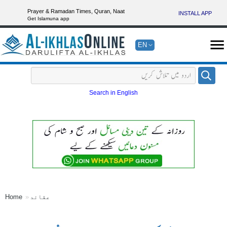
Prayer & Ramadan Times, Quran, Naat
INSTALL APP
Get Islamuna app
EN
Search in English
عقائد
Home