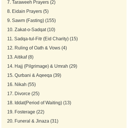
7.
Taraweeh Prayers (2)
8.
Eidain Prayers (5)
9.
Sawm (Fasting) (155)
10.
Zakat-o-Sadqat (10)
11.
Sadqa-tul-Fitr (Eid Charity) (15)
12.
Ruling of Oath & Vows (4)
13.
Aitikaf (8)
14.
Hajj (Pilgrimage) & Umrah (29)
15.
Qurbani & Aqeeqa (39)
16.
Nikah (55)
17.
Divorce (25)
18.
Iddat(Period of Waiting) (13)
19.
Fosterage (22)
20.
Funeral & Jinaza (31)