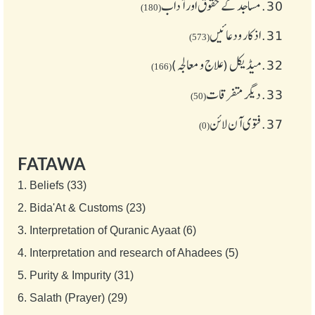
30.
مساجد کے حقوق اور آداب
(180)
31.
اذکار ودعائیں
(573)
32.
میڈیکل (علاج و معالجہ)
(166)
33.
دیگر متفرقات
(50)
37.
فتوی آن لائن
(0)
FATAWA
1.
Beliefs (33)
2.
Bida'At & Customs (23)
3.
Interpretation of Quranic Ayaat (6)
4.
Interpretation and research of Ahadees (5)
5.
Purity & Impurity (31)
6.
Salath (Prayer) (29)