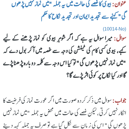
عنوان:
بیوی کا غصے کی حالت میں یہ جملہ "میں نماز نہیں پڑھوں
گی" کہنے سے تجدید ایمان اور تجدید نکاح کا حکم
(10014-No)
سوال:
میرا سوال یہ ہے کہ اگر شوہر بیوی کو نماز پڑھنے کے لیے
کہے، بیوی کسی کام کی ٹینشن کی وجہ سے غصہ میں آکر بول دے کہ
"میں نماز نہیں پڑھوں گی" تو کیا اس وجہ سے کلمہ دوبارہ پڑھنا پڑے
گا اور کیا نکاح پر کوئی اثر پڑے گا؟
جواب:
سوال میں ذکر کرده صورت میں اگر عورت نماز کی فرضیت کا
انکار نہیں کرتی، لیکن غصے کی حالت میں محض یہ جملہ "میں نماز نہیں
پڑھوں گی" اس کی زبان سے نکل گیا ہے تو صرف یہ جملہ کہہ دینے