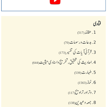
فتاوی
1.
عقائد
(517)
2.
بدعات و رسومات
(70)
3.
قرآنی آیات کی تفسیر
(173)
4.
احادیث کی تحقیق، تخریج و اسنادی حیثیت
(644)
5.
طهارت
(539)
6.
نماز
(1563)
7.
وتر اور تراویح
(117)
8.
جمعہ وعیدین
(138)