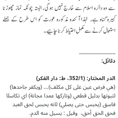
سے وہ دائرہ اسلام سے خارج نہیں ہوگی، البتہ چونکہ نماز چھوڑنا
کبیرہ گناہ ہے، لہذا آئندہ مذکورہ عورت کو اس طرح کے جملے
استعمال کرنے سے مکمل احتیاط کرنا چاہیے۔
۔۔۔۔۔۔۔۔۔۔۔۔۔۔۔۔۔۔۔۔۔۔۔
دلائل:
الدر المختار: (352/1، ط: دار الفكر)
(هي فرض عين على كل مكلف)... (ويكفر جاحدها)
لثبوتها بدليل قطعي (وتاركها عمدا مجانة) اي تكاسلا
فاسق (يحبس حتى يصلي) لانه يحبس لحق العبد
فحق الحق أحق، وقيل : يسيل منه الدم.