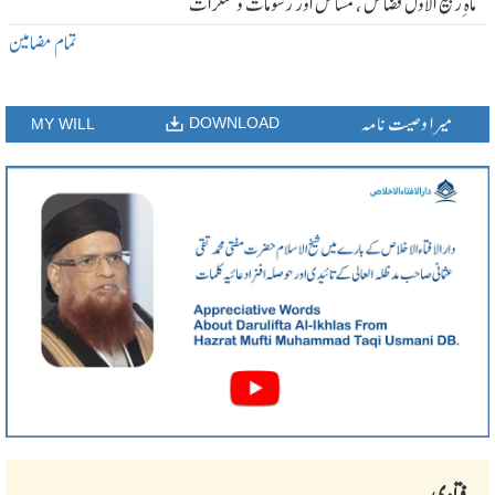
ماہ ِربیع الاول فضائل ، مسائل اور رسومات و منکرات
تمام مضامین
میرا وصیت نامہ
DOWNLOAD
MY WILL