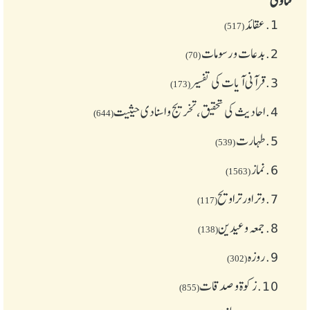
فتاوی
1.
عقائد
(517)
2.
بدعات و رسومات
(70)
3.
قرآنی آیات کی تفسیر
(173)
4.
احادیث کی تحقیق، تخریج و اسنادی حیثیت
(644)
5.
طهارت
(539)
6.
نماز
(1563)
7.
وتر اور تراویح
(117)
8.
جمعہ وعیدین
(138)
9.
روزہ
(302)
10.
زکوة و صدقات
(855)