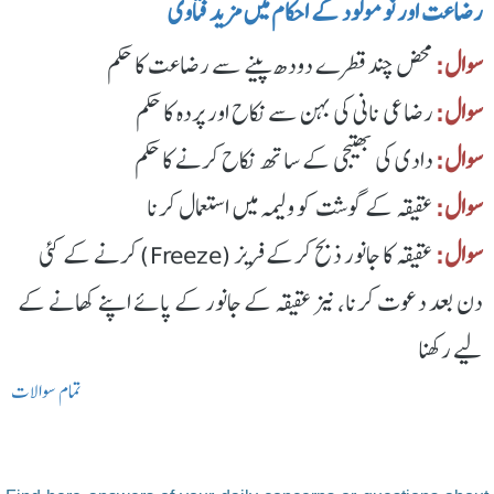
رضاعت اور نومولود کے احکام میں مزید فتاوی
سوال:
محض چند قطرے دودھ پینے سے رضاعت کا حکم
سوال:
رضاعی نانی کی بہن سے نکاح اور پردہ کا حکم
سوال:
دادی کی بھتیجی کے ساتھ نکاح کرنے کا حکم
سوال:
عقیقہ کے گوشت کو ولیمہ میں استعمال کرنا
سوال:
عقیقہ کا جانور ذبح کرکے فریز (Freeze) کرنے کے کئی
دن بعد دعوت کرنا، نیز عقیقہ کے جانور کے پائے اپنے کھانے کے
لیے رکھنا
تمام سوالات