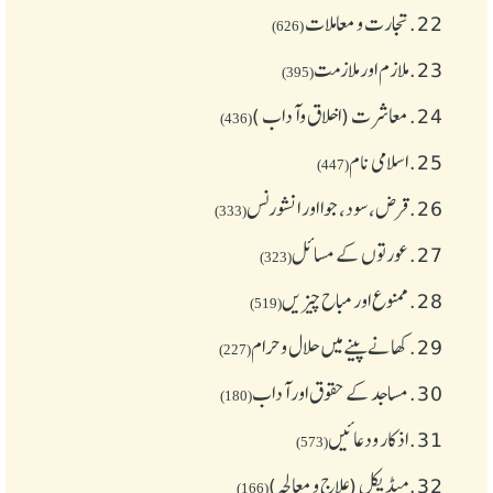
22.
تجارت و معاملات
(626)
23.
ملازم اور ملازمت
(395)
24.
معاشرت (اخلاق وآداب )
(436)
25.
اسلامی نام
(447)
26.
قرض،سود، جوا اور انشورنس
(333)
27.
عورتوں کے مسائل
(323)
28.
ممنوع اور مباح چیز یں
(519)
29.
کھانے پینے میں حلال و حرام
(227)
30.
مساجد کے حقوق اور آداب
(180)
31.
اذکار ودعائیں
(573)
32.
میڈیکل (علاج و معالجہ)
(166)