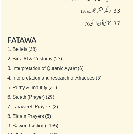
33.
دیگر متفرقات
(50)
37.
فتوی آن لائن
(0)
FATAWA
1.
Beliefs (33)
2.
Bida'At & Customs (23)
3.
Interpretation of Quranic Ayaat (6)
4.
Interpretation and research of Ahadees (5)
5.
Purity & Impurity (31)
6.
Salath (Prayer) (29)
7.
Taraweeh Prayers (2)
8.
Eidain Prayers (5)
9.
Sawm (Fasting) (155)