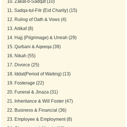
10.
Zakat-o-Sadqat (10)
11.
Sadqa-tul-Fitr (Eid Charity) (15)
12.
Ruling of Oath & Vows (4)
13.
Aitikaf (8)
14.
Hajj (Pilgrimage) & Umrah (29)
15.
Qurbani & Aqeeqa (39)
16.
Nikah (55)
17.
Divorce (25)
18.
Iddat(Period of Waiting) (13)
19.
Fosterage (22)
20.
Funeral & Jinaza (31)
21.
Inheritance & Will Foster (47)
22.
Business & Financial (36)
23.
Employee & Employment (8)