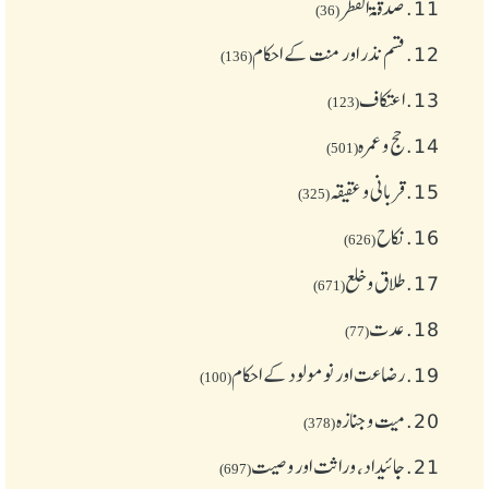
11.
صدقۃ الفطر
(36)
12.
قسم نذر اور منت کے احکام
(136)
13.
اعتکاف
(123)
14.
حج و عمرہ
(501)
15.
قربانی و عقیقہ
(325)
16.
نکاح
(626)
17.
طلاق و خلع
(671)
18.
عدت
(77)
19.
رضاعت اور نومولود کے احکام
(100)
20.
میت و جنازہ
(378)
21.
جائیداد، وراثت اور وصیت
(697)