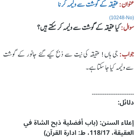
عنوان:
عقیقہ کے گوشت سے ولیمہ کرنا
(10248-No)
سوال:
کیا عقیقہ کے گوشت سے ولیمہ کر سکتے ہیں؟
جواب:
جی ہاں! عقیقہ کی نیت سے ذبح کیے گئے جانور کے گوشت
سے ولیمہ کیا جا سکتا ہے۔
۔۔۔۔۔۔۔۔۔۔۔۔۔۔۔۔۔۔۔۔۔۔۔
دلائل:
إعلاء السنن: (باب أفضلية ذبح الشاة في
العقيقة، 118/17، ط: ادارۃ القرآن)